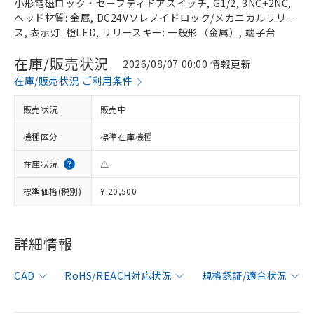
小形電磁ロック・セーフティドアスイッチ, G1/2, 3NC+2NC,
ヘッド材質: 金属, DC24Vソレノイドロック/メカニカルリリー
ス, 表示灯: 橙LED, リリースキー: 一般形（金属）, 端子台
在庫/販売状況
2026/08/07 00:00 情報更新
在庫/販売状況 ご利用条件
販売状況
販売中
機種区分
標準在庫機種
在庫状況
△
標準価格(税別)
¥ 20,500
※1 対応状況
詳細情報
対応済み：EU RoHS指令（10物質）の
CAD
RoHS/REACH対応状況
規格認証/適合状況
非含有に対応した製品が提供可能な商品で
す。