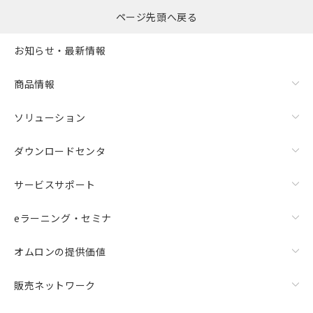
ものではありません。
ページ先頭へ戻る
また、RoHS指令のフタル酸エステル類４
物質の対応では、対応完了までの期間は出
お知らせ・最新情報
荷製品に未対応品が混在することから備考
欄に対応日を記載しておりました。
既に当社にて対応品への在庫切替を完了
商品情報
していることから、特段のことがない限
り、2022年1月12日より割愛しておりま
ソリューション
す。
ダウンロードセンタ
サービスサポート
eラーニング・セミナ
オムロンの提供価値
販売ネットワーク