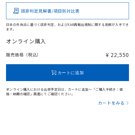
ムロン制御機器販売店・当社販売員に
その他の認証はこちらのページからご検索ください
(DIBP) 1000ppm以下
ル) : 1000ppm、
当社は貴社製品を、核兵器、ミサイ
但し、RoHS指令で産業用監視および制御機器に対する
DEHP(フタル酸ビス(2-エチルヘキシル)) : 1000ppm
ご相談ください。
適用除外項目は除く。
該非判定見解書/項目別対比表
ル、化学兵器、生物兵器またはその他
X
O
O
O
－
在庫なし(最新の在庫状況につ
オムロン制御機器販売店や当社販売拠
フタル酸エステル類の４物質については閾値を超える意
武器並びにこれらの製造装置等に一切
いては、お客様のお取引先、ま
図的な使用がないことを確認しています。
点は「
販売ネットワーク
」をご確認
※2 環境保護使用期限
使用いたしません。
日本の外為法に基づく該非判定、およびEAR再輸出規制に関する見解が入手でき
たはお客様担当のオムロン制御
ください。
ます。
当社は、貴社製品を第三者に販売する
機器販売店・当社販売員にご確
在庫状況および標準価格結果を当社の
"対応済み"や非含有の記載がされた商品であっても、流通
※2 対応予定月
「ｅ」：有害物質（10物質）のすべてが基
場合は、上記1、2および3の内容を当
認ください)
事前の承諾なく第三者に漏洩または開
在庫等で未対応品が混在する可能性があります。
オンライン購入
準値以下であることを示します。
該第三者に通知します。また当社は、
示しないようお願いします。
非含有品が必要な際は、弊社営業部門もしくは販売店へお
部品在庫の切り替え状況などにより、予定
「10」：通常の使用状況下において有害物
販売先および販売に係わる関係者が違
マイパーツ機能（部品リスト作成サー
問い合わせください。
空
受注生産機種、また在庫状況の
¥ 22,550
販売価格（税込）
月が前後することがあります。
質が外部に漏えいし、環境に深刻な影響を
法に輸出するおそれがある場合は、取
ビス）をご利用いただくには、I-Web
白
情報を公開していない機種
及ぼさない年数を意味します。
り引きをいたしません。
メンバーズにご登録されている必要が
「－」：未確認です。当社販売部門へお問
この製品のRoHS/REACH対応状況ページへ
あります。
カートに追加
い合わせください。
お客様が当ウェブサイト上で当社にご
※3 非含有証明書ダウンロード
登録された部品リストについて、当社
オンライン購入における出荷予定日は、カートに追加～「ご購入手続き：価
および当社の共同利用者が、当社の製
下記の非含有証明書をダウンロードするこ
格・納期の確認」画面にてご確認ください。
品・サービスに関するお客様との取
とができます。
合意する
キャンセル
引・商談に必要な範囲で利用すること
カートをみる
をご了承ください。
EU RoHS指令（10物質）の非含有証明書
※当社の共同利用者とは、
"個人情報
51物質の非含有証明書（当社基準）
の共同利用に関して"
の「1.共同利
※本証明書は発行日時点で非含有を証明す
用者の範囲」に記載されている法人を
るもので、過去に遡って非含有を証明する
指します。