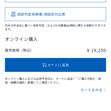
イソブチル) : 1000ppm、 BBP(フタル酸ブチルベンジ
この製品の規格認証/適合状況ページへ
Pb
△
一定数には満たないが在庫あり
Hg
Cd
Cr(VI)
いよう必要な手段を講じます。
ムロン制御機器販売店・当社販売員に
(DIBP) 1000ppm以下
ル) : 1000ppm、
その他の認証はこちらのページからご検索ください
当社は貴社製品を、核兵器、ミサイ
但し、RoHS指令で産業用監視および制御機器に対する
DEHP(フタル酸ビス(2-エチルヘキシル)) : 1000ppm
ご相談ください。
適用除外項目は除く。
ル、化学兵器、生物兵器またはその他
－
在庫なし(最新の在庫状況につ
該非判定見解書/項目別対比表
オムロン制御機器販売店や当社販売拠
フタル酸エステル類の４物質については閾値を超える意
X
O
O
O
武器並びにこれらの製造装置等に一切
いては、お客様のお取引先、ま
図的な使用がないことを確認しています。
点は「
販売ネットワーク
」をご確認
※2 環境保護使用期限
使用いたしません。
たはお客様担当のオムロン制御
ください。
日本の外為法に基づく該非判定、およびEAR再輸出規制に関する見解が入手でき
当社は、貴社製品を第三者に販売する
機器販売店・当社販売員にご確
ます。
在庫状況および標準価格結果を当社の
※2 対応予定月
"対応済み"や非含有の記載がされた商品であっても、流通
「ｅ」：有害物質（10物質）のすべてが基
場合は、上記1、2および3の内容を当
認ください)
事前の承諾なく第三者に漏洩または開
在庫等で未対応品が混在する可能性があります。
準値以下であることを示します。
オンライン購入
該第三者に通知します。また当社は、
示しないようお願いします。
非含有品が必要な際は、弊社営業部門もしくは販売店へお
部品在庫の切り替え状況などにより、予定
「10」：通常の使用状況下において有害物
販売先および販売に係わる関係者が違
マイパーツ機能（部品リスト作成サー
空
受注生産機種、また在庫状況の
問い合わせください。
月が前後することがあります。
質が外部に漏えいし、環境に深刻な影響を
法に輸出するおそれがある場合は、取
¥ 19,250
販売価格（税込）
ビス）をご利用いただくには、I-Web
白
情報を公開していない機種
及ぼさない年数を意味します。
り引きをいたしません。
メンバーズにご登録されている必要が
「－」：未確認です。当社販売部門へお問
あります。
この製品のRoHS/REACH対応状況ページへ
い合わせください。
カートに追加
お客様が当ウェブサイト上で当社にご
※3 非含有証明書ダウンロード
登録された部品リストについて、当社
および当社の共同利用者が、当社の製
オンライン購入における出荷予定日は、カートに追加～「ご購入手続き：価
下記の非含有証明書をダウンロードするこ
品・サービスに関するお客様との取
格・納期の確認」画面にてご確認ください。
とができます。
合意する
キャンセル
引・商談に必要な範囲で利用すること
カートをみる
をご了承ください。
EU RoHS指令（10物質）の非含有証明書
※当社の共同利用者とは、
"個人情報
51物質の非含有証明書（当社基準）
の共同利用に関して"
の「1.共同利
※本証明書は発行日時点で非含有を証明す
用者の範囲」に記載されている法人を