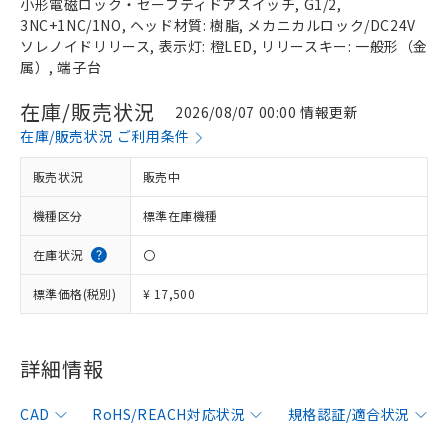
小形電磁ロック・セーフティドアスイッチ, G1/2,
3NC+1NC/1NO, ヘッド材質: 樹脂, メカニカルロック/DC24V
ソレノイドリリース, 表示灯: 橙LED, リリースキー: 一般形（金
属）, 端子台
在庫/販売状況
2026/08/07 00:00 情報更新
在庫/販売状況 ご利用条件
販売状況
販売中
機種区分
標準在庫機種
在庫状況
〇
標準価格(税別)
¥ 17,500
※1 対応状況
詳細情報
対応済み：EU RoHS指令（10物質）の
CAD
RoHS/REACH対応状況
規格認証/適合状況
非含有に対応した製品が提供可能な商品で
す。