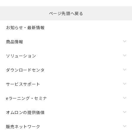
るもので、過去に遡って非含有を証明する
指します。
ものではありません。
また、RoHS指令のフタル酸エステル類４
ページ先頭へ戻る
物質の対応では、対応完了までの期間は出
荷製品に未対応品が混在することから備考
お知らせ・最新情報
欄に対応日を記載しておりました。
既に当社にて対応品への在庫切替を完了
商品情報
していることから、特段のことがない限
り、2022年1月12日より割愛しておりま
ソリューション
す。
ダウンロードセンタ
サービスサポート
eラーニング・セミナ
オムロンの提供価値
販売ネットワーク