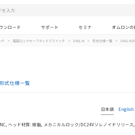
ウンロード
サポート
セミナ
オムロンの
ッチ
>
電磁ロックセーフティドアスイッチ
>
D4SL-N
>
形式仕様一覧
>
D4SL-N2
 形式仕様一覧
日本語
English
NC, ヘッド材質: 樹脂, メカニカルロック/DC24Vソレノイドリリース,