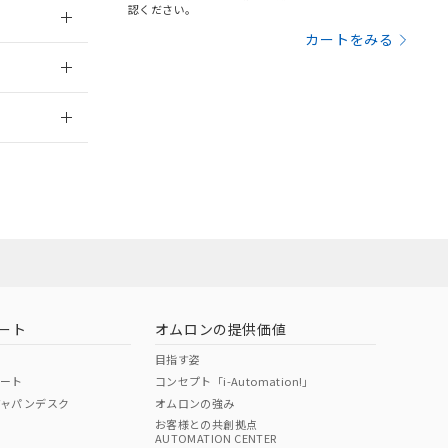
認ください。
三者に通知します。
さい。
合は、取り引きをい
カートをみる
2012/6/12
ないようお願いしま
のオムロン制御
バーズにご登録され
2026/7/29
及ぼさない年数を意
び当社の共同利用者
ることをご了承くだ
範囲」に記載されて
のではありません。
荷製品に未対応品が
ート
オムロンの提供価値
22年1月12日よ
目指す姿
ポート
コンセプト「i-Automation!」
ジャパンデスク
オムロンの強み
お客様との共創拠点
AUTOMATION CENTER