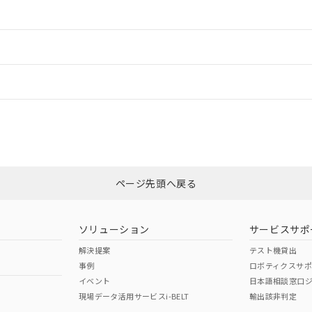
ご相談ください。
は満たないが在庫あり
製品を第三者に販売する場合は、上記1、2および3の内容を当該第
機器販売店や当社販売拠点は「
販売ネットワーク
」をご確認くだ
販売先および販売に係わる関係者が違法に輸出するおそれがある場
用期限
情報更新：
び標準価格結果を当社の事前の承諾なく第三者に漏洩または開示し
え状況などにより、予定月が前後することがあります。
(最新の在庫状況については、お客様のお取引先、またはお客様担当
（10物質）のすべてが基準値以下であることを示します。
店・当社販売員にご確認ください)
ードすることができます。
能（部品リスト作成サービス）をご利用いただくには、I-Webメン
情報更新：
使用状況下において有害物質が外部に漏えいし、環境に深刻な影響を
あります。
機種、また在庫状況の情報を公開していない機種
ェブサイト上で当社にご登録された部品リストについて、当社およ
書ダウンロード
す。当社販売部門へお問い合わせください。
品・サービスに関するお客様との取引・商談に必要な範囲で利用す
CCC認証
電波法
ログイン/会員登録
合意する
キャンセル
書をダウンロードすることができます。
利用者とは、
"個人情報の共同利用に関して"
の「1.共同利用者の
Yes
N/A
非含有証明書
※3
します。
10物質）の非含有証明書
みください。
明書（当社基準）
ページ先頭へ戻る
ダウンロードはこちら
日時点で非含有を証明するもので、過去に遡って非含有を証明するも
令のフタル酸エステル類４物質の対応では、対応完了までの期間は出
型式承認
NK型式承認
ABS型式承認
備考欄に対応日を記載しておりました。
韓国
（日本
（アメリカ
ソリューション
サービスサポ
品への在庫切替を完了していることから、特段のことがない限り、20
舶規格）
船舶規格）
船舶規格）
す。
解決提案
テスト機貸出
事例
ロボティクスサ
No
No
イベント
日本語相談窓口
現場データ活用サービスi-BELT
輸出該非判定