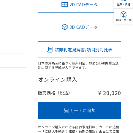
2D CADデータ
在庫・価格
無料テスト機
3D CADデータ
。
該非判定見解書/項目別対比表
商品です。
定はありません。
商品です。
日本の外為法に基づく該非判定、およびEAR再輸出規
制に関する見解が入手できます。
を得ず変更すること
オンライン購入
¥ 20,020
販売価格（税込）
を提供させていただ
規制貨物等」とい
引許可)を取得する
BDE) 1000ppm以下、
をご了承ください。
0ppm以下、フタル酸ジブチ
カートに追加
基づき作成されるも
う必要な手段を講じ
ことをご了承くださ
) : 1000ppm、
 1000ppm、
びにこれらの製造装
オンライン購入における出荷予定日は、カートに追加
ン制御機器販売店・
～「ご購入手続き：価格・納期の確認」画面にてご確