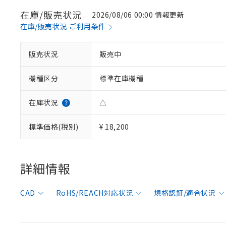
在庫/販売状況
2026/08/06 00:00 情報更新
在庫/販売状況 ご利用条件
※1 対応状況
販売状況
販売中
対応済み：EU
機種区分
標準在庫機種
対応予定：EU R
対応予定なし：EU
在庫状況
△
調査・確認中：EU
ご利用条件
非該当品：ライセ
※1 中国RoHS
標準価格(税別)
¥ 18,200
仕入先様の事情に
があります。
以下の条件をお読
「○」：最大均質
「×」：最大均質
本サービスは
当社は、これ
*EU RoHS指令（10物
詳細情報
「－」：未確認で
鉛(Pb) 1000ppm以下、
くものです。
う）を輸出ま
記
説明
六価クロム(Cr(Ⅵ)) 1
当社制御機器
などの必要な
フタル酸ビス(2-エチルヘ
号
*中国RoHS10物質の基準値 
ル（DBP） 1000ppm
在庫状況およ
当社は規制貨
CAD
RoHS/REACH対応状況
規格認証/適合状況
Pb(鉛) :1000ppm、 Hg
但し、RoHS指令で産
のであり、閲
ます。
Cr(Ⅵ)(六価クロム) : 
フタル酸エステル類の４
○
一定数以
DBP(フタル酸ジブチル) :
い。
当社は貴社製
DEHP(フタル酸ビス(2-エ
正式な納期状
置等に一切使