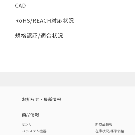
CAD
当社販売員に
※2 対応予定月
△
一定数に
当社は、貴社
オムロン制御
また当社は、
※2 環境保護使
在庫状況およ
部品在庫の切り替
たしません。
RoHS/REACH対応状況
－
在庫なし
す。
「ｅ」：有害物質
機器販売
ログイン/会員登録いただくと、CADデータをダウンロ
マイパーツ機
「10」：通常の
規格認証/適合状況
ている必要が
味します。
空
受注生産
お客様が当ウ
※3 非含有証明
EU RoHS
注意事項・凡例
「－」：未確認で
白
が、当社の製
UL認証
CSA認証
CEマーキング
さい。
下記の非含有証明
※当社の共同
Yes
Yes
Yes
対応状況
対応予定月
※1
※2
いる法人を指
EU RoHS指令（
ダウンロードデータをご利用いただく前に、以下を必ずお読
51物質の非含有証
対応済み
※本証明書は発行
ソフトウェアの使用条件
また、RoHS指
LR型式承認
DNV型式承認
BV型式承認
KR
混在することから
（イギリス
（ノルウェー
（フランス
（
お知らせ・最新情報
既に当社にて対応
中国 RoHS
注意事項・凡例
船舶規格）
船舶規格）
船舶規格）
船
り割愛しておりま
商品情報
No
No
No
No
中国 RoHS表
※1 ※2
センサ
新商品情報
FAシステム機器
在庫状況/標準価格