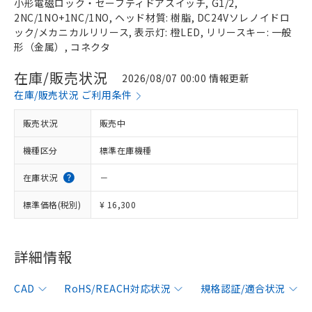
小形電磁ロック・セーフティドアスイッチ, G1/2,
2NC/1NO+1NC/1NO, ヘッド材質: 樹脂, DC24Vソレノイドロ
ック/メカニカルリリース, 表示灯: 橙LED, リリースキー: 一般
形（金属）, コネクタ
在庫/販売状況
2026/08/07 00:00 情報更新
在庫/販売状況 ご利用条件
販売状況
販売中
機種区分
標準在庫機種
在庫状況
－
標準価格(税別)
¥ 16,300
※1 対応状況
詳細情報
対応済み：EU RoHS指令（10物質）の
CAD
RoHS/REACH対応状況
規格認証/適合状況
非含有に対応した製品が提供可能な商品で
す。