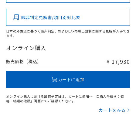
イソブチル) : 1000ppm、 BBP(フタル酸ブチルベンジ
この製品の規格認証/適合状況ページへ
Pb
△
一定数には満たないが在庫あり
Hg
Cd
Cr(VI)
いよう必要な手段を講じます。
ムロン制御機器販売店・当社販売員に
(DIBP) 1000ppm以下
ル) : 1000ppm、
その他の認証はこちらのページからご検索ください
当社は貴社製品を、核兵器、ミサイ
但し、RoHS指令で産業用監視および制御機器に対する
DEHP(フタル酸ビス(2-エチルヘキシル)) : 1000ppm
ご相談ください。
適用除外項目は除く。
ル、化学兵器、生物兵器またはその他
－
在庫なし(最新の在庫状況につ
該非判定見解書/項目別対比表
オムロン制御機器販売店や当社販売拠
フタル酸エステル類の４物質については閾値を超える意
X
O
O
O
武器並びにこれらの製造装置等に一切
いては、お客様のお取引先、ま
図的な使用がないことを確認しています。
点は「
販売ネットワーク
」をご確認
※2 環境保護使用期限
使用いたしません。
たはお客様担当のオムロン制御
ください。
日本の外為法に基づく該非判定、およびEAR再輸出規制に関する見解が入手でき
当社は、貴社製品を第三者に販売する
機器販売店・当社販売員にご確
ます。
在庫状況および標準価格結果を当社の
※2 対応予定月
"対応済み"や非含有の記載がされた商品であっても、流通
「ｅ」：有害物質（10物質）のすべてが基
場合は、上記1、2および3の内容を当
認ください)
事前の承諾なく第三者に漏洩または開
在庫等で未対応品が混在する可能性があります。
準値以下であることを示します。
オンライン購入
該第三者に通知します。また当社は、
示しないようお願いします。
非含有品が必要な際は、弊社営業部門もしくは販売店へお
部品在庫の切り替え状況などにより、予定
「10」：通常の使用状況下において有害物
販売先および販売に係わる関係者が違
マイパーツ機能（部品リスト作成サー
空
受注生産機種、また在庫状況の
問い合わせください。
月が前後することがあります。
質が外部に漏えいし、環境に深刻な影響を
法に輸出するおそれがある場合は、取
¥ 17,930
販売価格（税込）
ビス）をご利用いただくには、I-Web
白
情報を公開していない機種
及ぼさない年数を意味します。
り引きをいたしません。
メンバーズにご登録されている必要が
「－」：未確認です。当社販売部門へお問
あります。
この製品のRoHS/REACH対応状況ページへ
い合わせください。
カートに追加
お客様が当ウェブサイト上で当社にご
※3 非含有証明書ダウンロード
登録された部品リストについて、当社
および当社の共同利用者が、当社の製
オンライン購入における出荷予定日は、カートに追加～「ご購入手続き：価
下記の非含有証明書をダウンロードするこ
品・サービスに関するお客様との取
格・納期の確認」画面にてご確認ください。
とができます。
合意する
キャンセル
引・商談に必要な範囲で利用すること
カートをみる
をご了承ください。
EU RoHS指令（10物質）の非含有証明書
※当社の共同利用者とは、
"個人情報
51物質の非含有証明書（当社基準）
の共同利用に関して"
の「1.共同利
※本証明書は発行日時点で非含有を証明す
用者の範囲」に記載されている法人を