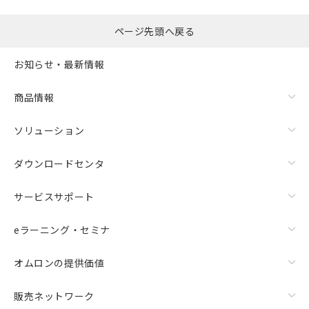
るもので、過去に遡って非含有を証明する
指します。
ものではありません。
また、RoHS指令のフタル酸エステル類４
ページ先頭へ戻る
物質の対応では、対応完了までの期間は出
荷製品に未対応品が混在することから備考
お知らせ・最新情報
欄に対応日を記載しておりました。
既に当社にて対応品への在庫切替を完了
商品情報
していることから、特段のことがない限
り、2022年1月12日より割愛しておりま
ソリューション
す。
ダウンロードセンタ
サービスサポート
eラーニング・セミナ
オムロンの提供価値
販売ネットワーク