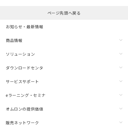
るもので、過去に遡って非含有を証明する
指します。
ものではありません。
また、RoHS指令のフタル酸エステル類４
ページ先頭へ戻る
物質の対応では、対応完了までの期間は出
荷製品に未対応品が混在することから備考
お知らせ・最新情報
欄に対応日を記載しておりました。
既に当社にて対応品への在庫切替を完了
商品情報
していることから、特段のことがない限
り、2022年1月12日より割愛しておりま
ソリューション
す。
ダウンロードセンタ
サービスサポート
eラーニング・セミナ
オムロンの提供価値
販売ネットワーク