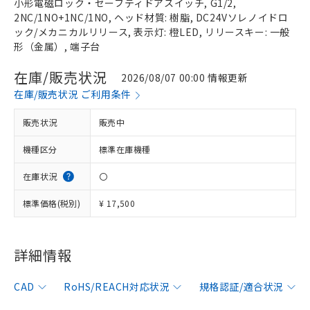
小形電磁ロック・セーフティドアスイッチ, G1/2,
2NC/1NO+1NC/1NO, ヘッド材質: 樹脂, DC24Vソレノイドロ
ック/メカニカルリリース, 表示灯: 橙LED, リリースキー: 一般
形（金属）, 端子台
在庫/販売状況
2026/08/07 00:00 情報更新
在庫/販売状況 ご利用条件
販売状況
販売中
機種区分
標準在庫機種
在庫状況
〇
標準価格(税別)
¥ 17,500
※1 対応状況
詳細情報
対応済み：EU RoHS指令（10物質）の
CAD
RoHS/REACH対応状況
規格認証/適合状況
非含有に対応した製品が提供可能な商品で
す。