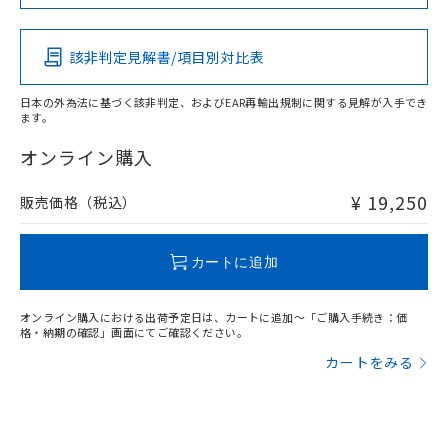
イソブチル) : 1000ppm、 BBP(フタル酸ブチルベンジ
この製品の規格認証/適合状況ページへ
Pb
△
一定数には満たないが在庫あり
Hg
Cd
Cr(VI)
いよう必要な手段を講じます。
ムロン制御機器販売店・当社販売員に
(DIBP) 1000ppm以下
ル) : 1000ppm、
その他の認証はこちらのページからご検索ください
当社は貴社製品を、核兵器、ミサイ
但し、RoHS指令で産業用監視および制御機器に対する
DEHP(フタル酸ビス(2-エチルヘキシル)) : 1000ppm
ご相談ください。
適用除外項目は除く。
ル、化学兵器、生物兵器またはその他
－
在庫なし(最新の在庫状況につ
該非判定見解書/項目別対比表
オムロン制御機器販売店や当社販売拠
フタル酸エステル類の４物質については閾値を超える意
X
O
O
O
武器並びにこれらの製造装置等に一切
いては、お客様のお取引先、ま
図的な使用がないことを確認しています。
点は「
販売ネットワーク
」をご確認
※2 環境保護使用期限
使用いたしません。
たはお客様担当のオムロン制御
ください。
日本の外為法に基づく該非判定、およびEAR再輸出規制に関する見解が入手でき
当社は、貴社製品を第三者に販売する
機器販売店・当社販売員にご確
ます。
在庫状況および標準価格結果を当社の
※2 対応予定月
"対応済み"や非含有の記載がされた商品であっても、流通
「ｅ」：有害物質（10物質）のすべてが基
場合は、上記1、2および3の内容を当
認ください)
事前の承諾なく第三者に漏洩または開
在庫等で未対応品が混在する可能性があります。
準値以下であることを示します。
オンライン購入
該第三者に通知します。また当社は、
示しないようお願いします。
非含有品が必要な際は、弊社営業部門もしくは販売店へお
部品在庫の切り替え状況などにより、予定
「10」：通常の使用状況下において有害物
販売先および販売に係わる関係者が違
マイパーツ機能（部品リスト作成サー
空
受注生産機種、また在庫状況の
問い合わせください。
月が前後することがあります。
質が外部に漏えいし、環境に深刻な影響を
法に輸出するおそれがある場合は、取
¥ 19,250
販売価格（税込）
ビス）をご利用いただくには、I-Web
白
情報を公開していない機種
及ぼさない年数を意味します。
り引きをいたしません。
メンバーズにご登録されている必要が
「－」：未確認です。当社販売部門へお問
あります。
この製品のRoHS/REACH対応状況ページへ
い合わせください。
カートに追加
お客様が当ウェブサイト上で当社にご
※3 非含有証明書ダウンロード
登録された部品リストについて、当社
および当社の共同利用者が、当社の製
オンライン購入における出荷予定日は、カートに追加～「ご購入手続き：価
下記の非含有証明書をダウンロードするこ
品・サービスに関するお客様との取
格・納期の確認」画面にてご確認ください。
とができます。
合意する
キャンセル
引・商談に必要な範囲で利用すること
カートをみる
をご了承ください。
EU RoHS指令（10物質）の非含有証明書
※当社の共同利用者とは、
"個人情報
51物質の非含有証明書（当社基準）
の共同利用に関して"
の「1.共同利
※本証明書は発行日時点で非含有を証明す
用者の範囲」に記載されている法人を