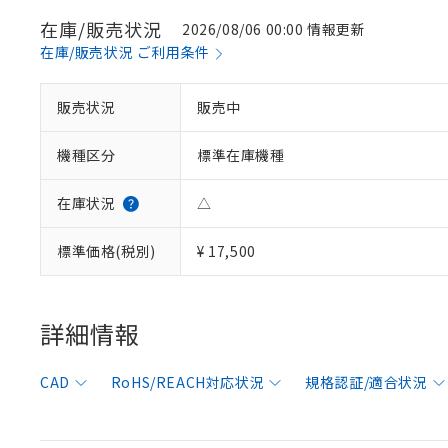
在庫/販売状況
2026/08/06 00:00 情報更新
在庫/販売状況 ご利用条件
※1 対応状況
販売状況
販売中
対応済み：EU
機種区分
標準在庫機種
対応予定：EU R
対応予定なし：EU
在庫状況
△
調査・確認中：EU
ご利用条件
非該当品：ライセ
※1 中国RoHS
標準価格(税別)
¥ 17,500
仕入先様の事情に
があります。
以下の条件をお読
「○」：最大均質
「×」：最大均質
本サービスは
当社は、これ
*EU RoHS指令（10物
詳細情報
「－」：未確認で
鉛(Pb) 1000ppm以下、
くものです。
う）を輸出ま
記
説明
六価クロム(Cr(Ⅵ)) 1
当社制御機器
などの必要な
フタル酸ビス(2-エチルヘ
号
*中国RoHS10物質の基準値 
ル（DBP） 1000ppm
在庫状況およ
当社は規制貨
CAD
RoHS/REACH対応状況
規格認証/適合状況
Pb(鉛) :1000ppm、 Hg
但し、RoHS指令で産
のであり、閲
ます。
Cr(Ⅵ)(六価クロム) : 
フタル酸エステル類の４
○
一定数以
DBP(フタル酸ジブチル) :
い。
当社は貴社製
DEHP(フタル酸ビス(2-エ
正式な納期状
置等に一切使