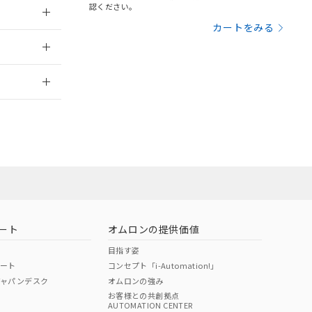
認ください。
三者に通知します。
さい。
合は、取り引きをい
カートをみる
2012/6/12
ないようお願いしま
のオムロン制御
バーズにご登録され
2026/7/29
及ぼさない年数を意
び当社の共同利用者
ることをご了承くだ
範囲」に記載されて
のではありません。
荷製品に未対応品が
ート
オムロンの提供価値
22年1月12日よ
目指す姿
ポート
コンセプト「i-Automation!」
ジャパンデスク
オムロンの強み
お客様との共創拠点
AUTOMATION CENTER