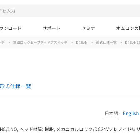
ウンロード
サポート
セミナ
オムロンの
ッチ
>
電磁ロックセーフティドアスイッチ
>
D4SL-N
>
形式仕様一覧
>
D4SL-N2
 形式仕様一覧
日本語
English
NC/1NO, ヘッド材質: 樹脂, メカニカルロック/DC24Vソレノイドリリ