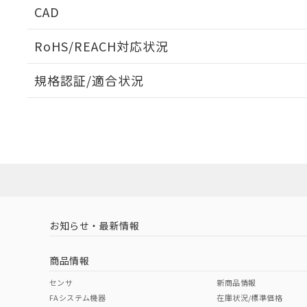
CAD
当社販売員に
※2 対応予定月
△
一定数に
当社は、貴社
オムロン制御
また当社は、
※2 環境保護使
在庫状況およ
部品在庫の切り替
たしません。
RoHS/REACH対応状況
－
在庫なし
す。
「ｅ」：有害物質
機器販売
ログイン/会員登録いただくと、CADデータをダウンロ
マイパーツ機
「10」：通常の
規格認証/適合状況
ている必要が
味します。
空
受注生産
お客様が当ウ
※3 非含有証明
EU RoHS
注意事項・凡例
「－」：未確認で
白
が、当社の製
UL認証
CSA認証
CEマーキング
さい。
下記の非含有証明
※当社の共同
Yes
Yes
Yes
対応状況
対応予定月
※1
※2
いる法人を指
EU RoHS指令（
ダウンロードデータをご利用いただく前に、以下を必ずお読
51物質の非含有証
対応済み
※本証明書は発行
ソフトウェアの使用条件
また、RoHS指
LR型式承認
DNV型式承認
BV型式承認
KR
混在することから
（イギリス
（ノルウェー
（フランス
（
お知らせ・最新情報
既に当社にて対応
中国 RoHS
注意事項・凡例
船舶規格）
船舶規格）
船舶規格）
船
り割愛しておりま
商品情報
No
No
No
No
中国 RoHS表
※1 ※2
センサ
新商品情報
FAシステム機器
在庫状況/標準価格