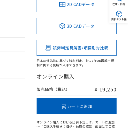
2D CADデータ
在庫・価格
無料テスト機
3D CADデータ
。
該非判定見解書/項目別対比表
商品です。
定はありません。
商品です。
日本の外為法に基づく該非判定、およびEAR再輸出規
制に関する見解が入手できます。
を得ず変更すること
オンライン購入
¥ 19,250
販売価格（税込）
を提供させていただ
規制貨物等」とい
引許可)を取得する
BDE) 1000ppm以下、
をご了承ください。
0ppm以下、フタル酸ジブチ
カートに追加
基づき作成されるも
う必要な手段を講じ
ことをご了承くださ
) : 1000ppm、
 1000ppm、
びにこれらの製造装
オンライン購入における出荷予定日は、カートに追加
ン制御機器販売店・
～「ご購入手続き：価格・納期の確認」画面にてご確