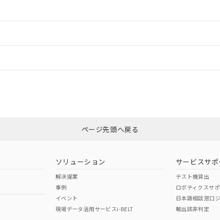
ご相談ください。
は満たないが在庫あり
製品を第三者に販売する場合は、上記1、2および3の内容を当該第
機器販売店や当社販売拠点は「
販売ネットワーク
」をご確認くだ
販売先および販売に係わる関係者が違法に輸出するおそれがある場
用期限
情報更新：
び標準価格結果を当社の事前の承諾なく第三者に漏洩または開示し
え状況などにより、予定月が前後することがあります。
(最新の在庫状況については、お客様のお取引先、またはお客様担当
（10物質）のすべてが基準値以下であることを示します。
店・当社販売員にご確認ください)
ードすることができます。
能（部品リスト作成サービス）をご利用いただくには、I-Webメン
情報更新：
使用状況下において有害物質が外部に漏えいし、環境に深刻な影響を
あります。
機種、また在庫状況の情報を公開していない機種
ェブサイト上で当社にご登録された部品リストについて、当社およ
書ダウンロード
す。当社販売部門へお問い合わせください。
品・サービスに関するお客様との取引・商談に必要な範囲で利用す
CCC認証
電波法
ログイン/会員登録
合意する
キャンセル
書をダウンロードすることができます。
利用者とは、
"個人情報の共同利用に関して"
の「1.共同利用者の
Yes
N/A
非含有証明書
※3
します。
10物質）の非含有証明書
みください。
明書（当社基準）
ページ先頭へ戻る
ダウンロードはこちら
日時点で非含有を証明するもので、過去に遡って非含有を証明するも
令のフタル酸エステル類４物質の対応では、対応完了までの期間は出
型式承認
NK型式承認
ABS型式承認
備考欄に対応日を記載しておりました。
韓国
（日本
（アメリカ
ソリューション
サービスサポ
品への在庫切替を完了していることから、特段のことがない限り、20
舶規格）
船舶規格）
船舶規格）
す。
解決提案
テスト機貸出
事例
ロボティクスサ
No
No
イベント
日本語相談窓口
現場データ活用サービスi-BELT
輸出該非判定