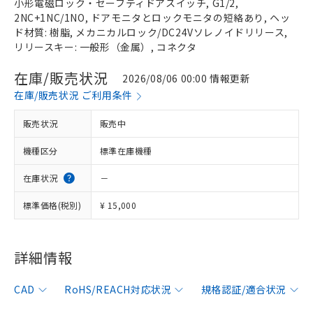
小形電磁ロック・セーフティドアスイッチ, G1/2,
2NC+1NC/1NO, ドアモニタとロックモニタの短絡あり, ヘッ
ド材質: 樹脂, メカニカルロック/DC24Vソレノイドリリース,
リリースキー: 一般形（金属）, コネクタ
在庫/販売状況
2026/08/06 00:00 情報更新
在庫/販売状況 ご利用条件
販売状況
販売中
機種区分
標準在庫機種
在庫状況
－
標準価格(税別)
¥ 15,000
※1 対応状況
詳細情報
対応済み：EU RoHS指令（10物質）の
CAD
RoHS/REACH対応状況
規格認証/適合状況
非含有に対応した製品が提供可能な商品で
す。