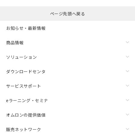
るもので、過去に遡って非含有を証明する
指します。
ものではありません。
また、RoHS指令のフタル酸エステル類４
ページ先頭へ戻る
物質の対応では、対応完了までの期間は出
荷製品に未対応品が混在することから備考
お知らせ・最新情報
欄に対応日を記載しておりました。
既に当社にて対応品への在庫切替を完了
商品情報
していることから、特段のことがない限
り、2022年1月12日より割愛しておりま
ソリューション
す。
ダウンロードセンタ
サービスサポート
eラーニング・セミナ
オムロンの提供価値
販売ネットワーク