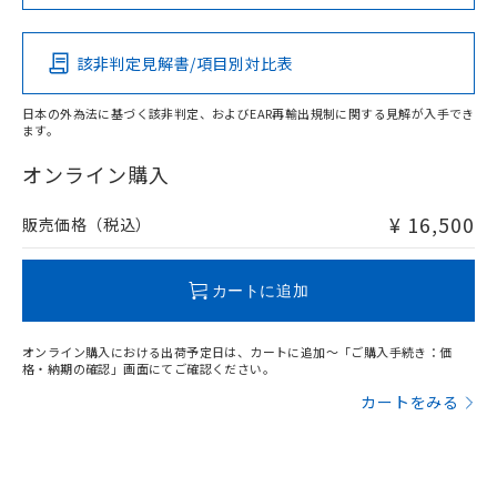
イソブチル) : 1000ppm、 BBP(フタル酸ブチルベンジ
この製品の規格認証/適合状況ページへ
Pb
△
一定数には満たないが在庫あり
Hg
Cd
Cr(VI)
いよう必要な手段を講じます。
ムロン制御機器販売店・当社販売員に
(DIBP) 1000ppm以下
ル) : 1000ppm、
その他の認証はこちらのページからご検索ください
当社は貴社製品を、核兵器、ミサイ
但し、RoHS指令で産業用監視および制御機器に対する
DEHP(フタル酸ビス(2-エチルヘキシル)) : 1000ppm
ご相談ください。
適用除外項目は除く。
ル、化学兵器、生物兵器またはその他
－
在庫なし(最新の在庫状況につ
該非判定見解書/項目別対比表
オムロン制御機器販売店や当社販売拠
フタル酸エステル類の４物質については閾値を超える意
X
O
O
O
武器並びにこれらの製造装置等に一切
いては、お客様のお取引先、ま
図的な使用がないことを確認しています。
点は「
販売ネットワーク
」をご確認
※2 環境保護使用期限
使用いたしません。
たはお客様担当のオムロン制御
ください。
日本の外為法に基づく該非判定、およびEAR再輸出規制に関する見解が入手でき
当社は、貴社製品を第三者に販売する
機器販売店・当社販売員にご確
ます。
在庫状況および標準価格結果を当社の
※2 対応予定月
"対応済み"や非含有の記載がされた商品であっても、流通
「ｅ」：有害物質（10物質）のすべてが基
場合は、上記1、2および3の内容を当
認ください)
事前の承諾なく第三者に漏洩または開
在庫等で未対応品が混在する可能性があります。
準値以下であることを示します。
オンライン購入
該第三者に通知します。また当社は、
示しないようお願いします。
非含有品が必要な際は、弊社営業部門もしくは販売店へお
部品在庫の切り替え状況などにより、予定
「10」：通常の使用状況下において有害物
販売先および販売に係わる関係者が違
マイパーツ機能（部品リスト作成サー
空
受注生産機種、また在庫状況の
問い合わせください。
月が前後することがあります。
質が外部に漏えいし、環境に深刻な影響を
法に輸出するおそれがある場合は、取
¥ 16,500
販売価格（税込）
ビス）をご利用いただくには、I-Web
白
情報を公開していない機種
及ぼさない年数を意味します。
り引きをいたしません。
メンバーズにご登録されている必要が
「－」：未確認です。当社販売部門へお問
あります。
この製品のRoHS/REACH対応状況ページへ
い合わせください。
カートに追加
お客様が当ウェブサイト上で当社にご
※3 非含有証明書ダウンロード
登録された部品リストについて、当社
および当社の共同利用者が、当社の製
オンライン購入における出荷予定日は、カートに追加～「ご購入手続き：価
下記の非含有証明書をダウンロードするこ
品・サービスに関するお客様との取
格・納期の確認」画面にてご確認ください。
とができます。
合意する
キャンセル
引・商談に必要な範囲で利用すること
カートをみる
をご了承ください。
EU RoHS指令（10物質）の非含有証明書
※当社の共同利用者とは、
"個人情報
51物質の非含有証明書（当社基準）
の共同利用に関して"
の「1.共同利
※本証明書は発行日時点で非含有を証明す
用者の範囲」に記載されている法人を