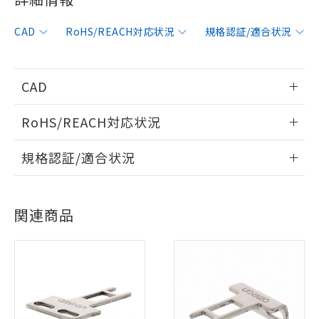
CAD
RoHS/REACH対応状況
規格認証/適合状況
CAD
情報更新：2006/4/1
RoHS/REACH対応状況
ログイン/会員登録いただくと、CADデータをダウンロー
情報更新：2026/7/29
規格認証/適合状況
ドすることができます。
※1 対応状況
EU RoHS
注意事項・凡例
UL認証
CSA認証
CEマーキング
対応済み：EU RoHS指令（10物質）の
ログイン/会員登録
関連商品
非含有に対応した製品が提供可能な商品で
Yes
Yes
Yes
対応状況
対応予定月
※1
※2
す。
対応予定：EU RoHS指令（10物質）の非含
対応済み
ご利用条件
有に対応した製品に切り替える予定のある
ダウンロードデータをご利用いただく前に、以下を必ずお読
LR型式承認
DNV型式承認
BV型式承認
KR型式承
商品です。
みください。
（イギリス
（ノルウェー
（フランス
（韓国
対応予定なし：EU RoHS指令（10物質）の
ソフトウェアの使用条件
船舶規格）
船舶規格）
船舶規格）
船舶規格
以下の条件をお読みいただき、同意のうえ
中国 RoHS
注意事項・凡例
非含有に非対応の商品で、対応品を出す予
ご利用ください。