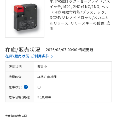
小形電磁ロック・セーフティドアス
イッチ, M20, 2NC+1NC/1NO, ヘッ
ド: 4方向取付可能/プラスチック,
DC24Vソレノイドロック/メカニカ
ルリリース, リリースキーの位置: 底
面
在庫/販売状況
2026/08/07 00:00 情報更新
在庫/販売状況 ご利用条件
販売状況
販売中
機種区分
標準在庫機種
在庫状況
〇
標準価格(税別)
¥ 18,000
詳細情報