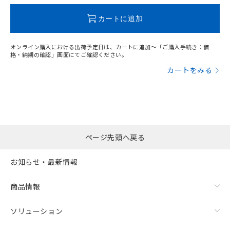
既に当社にて対応品への在庫切替を完了
していることから、特段のことがない限
カートに追加
り、2022年1月12日より割愛しておりま
す。
オンライン購入における出荷予定日は、カートに追加～「ご購入手続き：価
格・納期の確認」画面にてご確認ください。
カートをみる
ページ先頭へ戻る
お知らせ・最新情報
商品情報
ソリューション