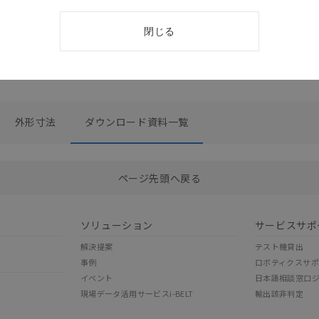
閉じる
外形寸法
ダウンロード資料一覧
選択したファイルを一括ダウンロード
0
選択可能容量：
0.0
MB /
100
MB
ページ先頭へ戻る
ソリューション
サービスサポ
解決提案
テスト機貸出
事例
ロボティクスサ
イベント
日本語相談窓口
現場データ活用サービスi-BELT
輸出該非判定