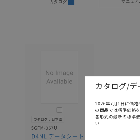
マニュア
カタログ
カタログ/
2026年7月1日に
このカタログを選択
の商品では標準価格
各形式の最新の標準
カタログ
日本語
い。
SGFM-057U
D4NL データシート