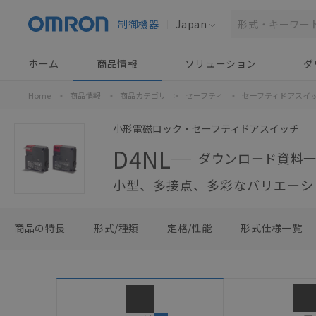
制御機器
Japan
ホーム
商品情報
ソリューション
ダ
Home
>
商品情報
>
商品カテゴリ
>
セーフティ
>
セーフティドアスイ
小形電磁ロック・セーフティドアスイッチ
D4NL
ダウンロード資料
小型、多接点、多彩なバリエーシ
商品の特長
形式/種類
定格/性能
形式仕様一覧