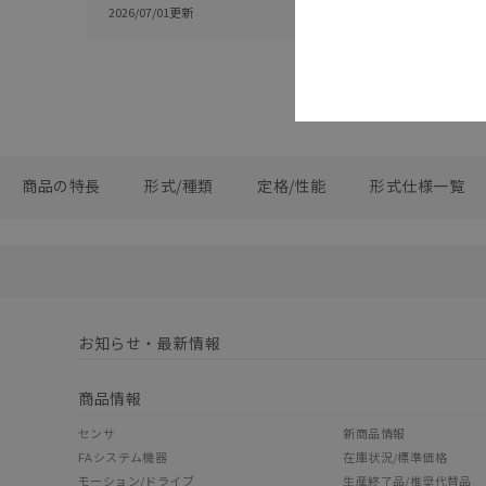
2026/07/01
更新
商品の特長
形式/種類
定格/性能
形式仕様一覧
お知らせ・最新情報
商品情報
センサ
新商品情報
FAシステム機器
在庫状況/標準価格
モーション/ドライブ
生産終了品/推奨代替品