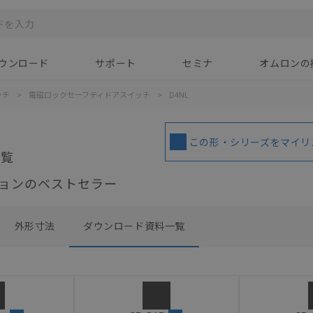
ウンロード
サポート
セミナ
オムロンの
ッチ
>
電磁ロックセーフティドアスイッチ
>
D4NL
この形・シリーズをマイリ
一覧
ョンのベストセラー
外形寸法
ダウンロード資料一覧