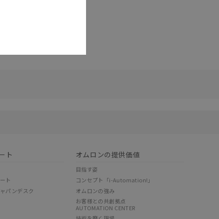
リセット
ート
オムロンの提供価値
目指す姿
ポート
コンセプト「i-Automation!」
ジャパンデスク
オムロンの強み
お客様との共創拠点
AUTOMATION CENTER
技術を磨く現場