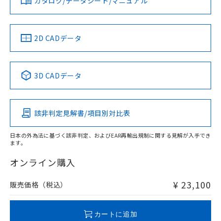
認ください)
カタログ/データシート/マニュアル
事前の承諾なく第三者に漏洩または開
準値以下であることを示します。
該第三者に通知します。また当社は、
示しないようお願いします。
部品在庫の切り替え状況などにより、予定
「10」：通常の使用状況下において有害物
販売先および販売に係わる関係者が違
マイパーツ機能（部品リスト作成サー
空
受注生産機種、また在庫状況の
月が前後することがあります。
質が外部に漏えいし、環境に深刻な影響を
法に輸出するおそれがある場合は、取
ビス）をご利用いただくには、I-Web
白
情報を公開していない機種
2D CADデータ
及ぼさない年数を意味します。
り引きをいたしません。
メンバーズにご登録されている必要が
「－」：未確認です。当社販売部門へお問
あります。
い合わせください。
お客様が当ウェブサイト上で当社にご
※3 非含有証明書ダウンロード
登録された部品リストについて、当社
3D CADデータ
および当社の共同利用者が、当社の製
下記の非含有証明書をダウンロードするこ
品・サービスに関するお客様との取
とができます。
合意する
キャンセル
引・商談に必要な範囲で利用すること
該非判定見解書/項目別対比表
をご了承ください。
EU RoHS指令（10物質）の非含有証明書
※当社の共同利用者とは、
"個人情報
51物質の非含有証明書（当社基準）
の共同利用に関して"
の「1.共同利
日本の外為法に基づく該非判定、およびEAR再輸出規制に関する見解が入手でき
※本証明書は発行日時点で非含有を証明す
ます。
用者の範囲」に記載されている法人を
るもので、過去に遡って非含有を証明する
指します。
オンライン購入
ものではありません。
また、RoHS指令のフタル酸エステル類４
¥ 23,100
物質の対応では、対応完了までの期間は出
販売価格（税込）
荷製品に未対応品が混在することから備考
欄に対応日を記載しておりました。
カートに追加
既に当社にて対応品への在庫切替を完了