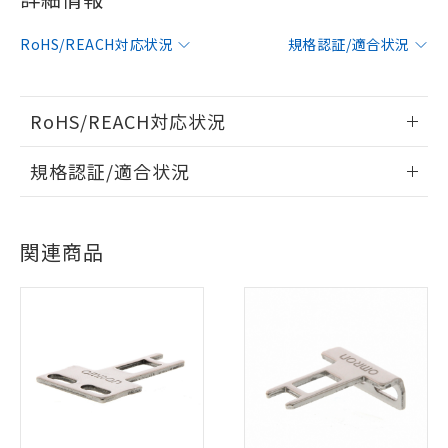
RoHS/REACH対応状況
規格認証/適合状況
RoHS/REACH対応状況
情報更新：2026/7/29
規格認証/適合状況
EU RoHS
注意事項・凡例
D4NL-2HDG-Bについての規格認証/適合状況については、
※1 対応状況
「カスタマーサポートセンタ お客様相談室」または貴社担当
関連商品
オムロン営業員または販売店にお問い合わせください。
対応済み：EU RoHS指令（10物質）の
対応状況
対応予定月
※1
※2
非含有に対応した製品が提供可能な商品で
す。
お問い合わせ
対応済み
対応予定：EU RoHS指令（10物質）の非含
ご利用条件
有に対応した製品に切り替える予定のある
商品です。
中国 RoHS
注意事項・凡例
対応予定なし：EU RoHS指令（10物質）の
以下の条件をお読みいただき、同意のうえ
非含有に非対応の商品で、対応品を出す予
ご利用ください。
定はありません。
中国 RoHS表
※1 ※2