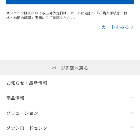
していることから、特段のことがない限
り、2022年1月12日より割愛しておりま
オンライン購入における出荷予定日は、カートに追加～「ご購入手続き：価
す。
格・納期の確認」画面にてご確認ください。
カートをみる
ページ先頭へ戻る
お知らせ・最新情報
商品情報
ソリューション
ダウンロードセンタ