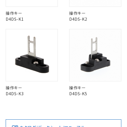
調査・確認中：EU RoHS指令（10物質）の
本サービスは、当社制御機器事業取扱
※1 中国RoHS○×表
非含有の対応状況を調査中または確認中の
商品の当社在庫状況および標準価格
Pb
Hg
Cd
Cr(VI)
商品です。
操作キー
操作キー
(税抜)を提供させていただくもので
「○」：最大均質材料含有率が中国RoHSの
非該当品：ライセンス料など無形物で、有
D4DS-K1
D4DS-K2
す。
基準値以下であることを示します。
害物質有無と関係のない商品です。
X
O
O
O
当社制御機器事業取扱商品の中には、
「×」：最大均質材料含有率が中国RoHSの
仕入先様の事情により、非含有部品として
本サービスの対象外となる商品もある
基準値を超えていることを示します。
いたものが、含有品と判明した場合などや
当社は、これら貴社製品のうち、外国
ことをご了承ください。
「－」：未確認です。当社販売部門へお問
むを得ず変更することがあります。
為替および外国貿易法に定める商品
在庫状況および標準価格照会結果は、
"対応済み"や非含有の記載がされた商品であっても、流通
い合わせください。
（以下｢規制貨物等」という）を輸出
記載している更新日時点での社内デー
在庫等で未対応品が混在する可能性があります。
*EU RoHS指令（10物質）：
または国外への提供する場合は、日本
記
タに基づき作成されるものであり、閲
説明
非含有品が必要な際は、弊社営業部門もしくは販売店へお
鉛(Pb) 1000ppm以下、 水銀(Hg) 1000ppm以下、 カド
*中国RoHS10物質の基準値 (GB/T26572)：
国政府の輸出許可(または役務取引許
号
覧された時点での実際の在庫および標
ミウム(Cd) 100ppm以下、
問い合わせください。
Pb(鉛) :1000ppm、 Hg(水銀) : 1000ppm、 Cd(カドミウ
可)を取得するなどの必要な手続きを
六価クロム(Cr(Ⅵ)) 1000ppm以下、ポリ臭化ビフェニル
ム) : 100ppm、
準価格とは異なる場合があることをご
類(PBB) 1000ppm以下、ポリ臭化ジフェニルエーテル類
Cr(Ⅵ)(六価クロム) : 1000ppm、 PBBs(ポリ臭化ビフェ
とります。
了承ください。
(PBDE) 1000ppm以下、フタル酸ビス(2-エチルヘキシ
○
一定数以上の在庫あり
ニル類) : 1000ppm、 PBDEs(ポリ臭化ジフェニルエーテ
この製品のRoHS/REACH対応状況ページへ
当社は規制貨物を破棄する場合は、完
ル) (DEHP)(別名：DOP) 1000ppm以下、フタル酸ブチ
正式な納期状況および標準価格はお客
ル類) : 1000ppm、
ルベンジル（BBP） 1000ppm以下、フタル酸ジブチル
全に破砕するなど、違法に輸出されな
DBP(フタル酸ジブチル) : 1000ppm、 DIBP(フタル酸ジ
様のお取引先、またはお客様担当のオ
操作キー
操作キー
（DBP） 1000ppm以下、フタル酸ジイソブチル
イソブチル) : 1000ppm、 BBP(フタル酸ブチルベンジ
△
一定数には満たないが在庫あり
いよう必要な手段を講じます。
ムロン制御機器販売店・当社販売員に
(DIBP) 1000ppm以下
ル) : 1000ppm、
D4DS-K3
D4DS-K5
当社は貴社製品を、核兵器、ミサイ
但し、RoHS指令で産業用監視および制御機器に対する
DEHP(フタル酸ビス(2-エチルヘキシル)) : 1000ppm
ご相談ください。
適用除外項目は除く。
ル、化学兵器、生物兵器またはその他
－
在庫なし(最新の在庫状況につ
オムロン制御機器販売店や当社販売拠
フタル酸エステル類の４物質については閾値を超える意
武器並びにこれらの製造装置等に一切
いては、お客様のお取引先、ま
図的な使用がないことを確認しています。
点は「
販売ネットワーク
」をご確認
※2 環境保護使用期限
使用いたしません。
たはお客様担当のオムロン制御
ください。
当社は、貴社製品を第三者に販売する
機器販売店・当社販売員にご確
在庫状況および標準価格結果を当社の
※2 対応予定月
「ｅ」：有害物質（10物質）のすべてが基
場合は、上記1、2および3の内容を当