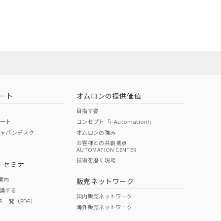
DIBP
BBP
DEHP
環境保護
状況ページへ
使用期限
22年1月12日よ
検索ください
O
O
O
10
ート
オムロンの提供価値
状況ページへ
目指す姿
ポート
コンセプト「i-Automation!」
ジャパンデスク
オムロンの強み
お客様との共創拠点
AUTOMATION CENTER
技術を磨く現場
・セミナ
案内
販売ネットワーク
講する
国内販売ネットワーク
ス一覧（PDF）
海外販売ネットワーク