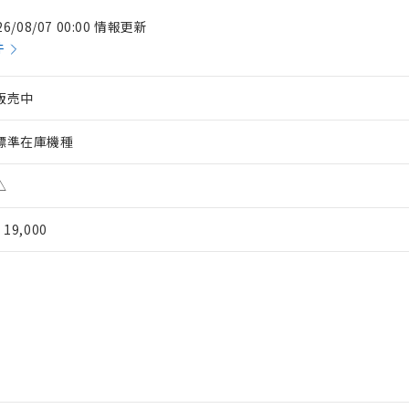
26/08/07 00:00 情報更新
件
販売中
標準在庫機種
△
¥ 19,000
 RoHS指令（10物質）の非含有に対応した製品が提供可能な商品です
oHS指令（10物質）の非含有に対応した製品に切り替える予定のある
 RoHS指令（10物質）の非含有に非対応の商品で、対応品を出す予
 RoHS指令（10物質）の非含有の対応状況を調査中または確認中の
ンス料など無形物で、有害物質有無と関係のない商品です。
○×表
より、非含有部品としていたものが、含有品と判明した場合などやむ
みいただき、同意のうえご利用ください。
材料含有率が中国RoHSの基準値以下であることを示します。