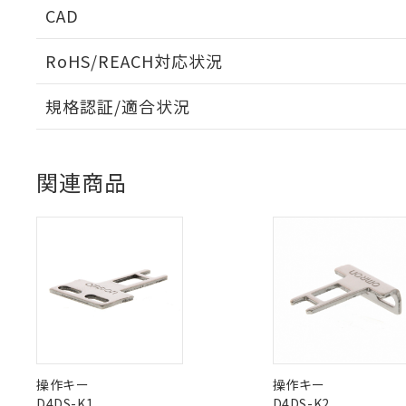
CAD
「×」：最大均質
本サービスは
当社は、これ
*EU RoHS指令（10物
「－」：未確認で
鉛(Pb) 1000ppm以下、
くものです。
う）を輸出ま
記
説明
六価クロム(Cr(Ⅵ)) 1
RoHS/REACH対応状況
当社制御機器
などの必要な
フタル酸ビス(2-エチルヘ
号
*中国RoHS10物質の基準値 
ル（DBP） 1000ppm
在庫状況およ
当社は規制貨
ログイン/会員登録いただくと、CADデータをダウンロ
Pb(鉛) :1000ppm、 Hg
但し、RoHS指令で産
のであり、閲
ます。
Cr(Ⅵ)(六価クロム) : 
規格認証/適合状況
フタル酸エステル類の４
○
一定数以
DBP(フタル酸ジブチル) :
い。
当社は貴社製
DEHP(フタル酸ビス(2-エ
EU RoHS
注意事項・凡例
正式な納期状
置等に一切使
UL認証
CSA認証
CEマーキング
当社販売員に
※2 対応予定月
△
一定数に
当社は、貴社
関連商品
オムロン制御
また当社は、
※2 環境保護使
在庫状況およ
Yes
Yes
Yes
部品在庫の切り替
対応状況
対応予定月
たしません。
※1
※2
－
在庫なし
す。
「ｅ」：有害物質
機器販売
ダウンロードデータをご利用いただく前に、以下を必ずお読
マイパーツ機
「10」：通常の
対応済み
ソフトウェアの使用条件
ている必要が
味します。
空
受注生産
お客様が当ウ
※3 非含有証明
LR型式承認
DNV型式承認
BV型式承認
「－」：未確認で
KR
白
が、当社の製
（イギリス
（ノルウェー
（フランス
（
中国 RoHS
注意事項・凡例
さい。
下記の非含有証明
船舶規格）
船舶規格）
船舶規格）
船
※当社の共同
いる法人を指
EU RoHS指令（
No
No
No
No
51物質の非含有証
中国 RoHS表
※1 ※2
操作キー
操作キー
※本証明書は発行
D4DS-K1
D4DS-K2
また、RoHS指