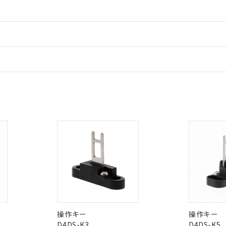
材料含有率が中国RoHSの基準値を超えていることを示します。
、当社制御機器事業取扱商品の当社在庫状況および標準価格(税抜)
ら貴社製品のうち、外国為替および外国貿易法に定める商品（以下｢
質）：
す。当社販売部門へお問い合わせください。
 水銀(Hg) 1000ppm以下、 カドミウム(Cd) 100ppm以下、
たは国外への提供する場合は、日本国政府の輸出許可(または役務取
情報更新
000ppm以下、ポリ臭化ビフェニル類(PBB) 1000ppm以下、ポリ臭化ジフェニルエーテル類(P
事業取扱商品の中には、本サービスの対象外となる商品もあること
手続きをとります。
キシル) (DEHP)(別名：DOP) 1000ppm以下、フタル酸ブチルベンジル（BBP） 100
(GB/T26572)：
以下、フタル酸ジイソブチル (DIBP) 1000ppm以下
び標準価格照会結果は、記載している更新日時点での社内データに
物を破棄する場合は、完全に破砕するなど、違法に輸出されないよ
ードすることができます。
(水銀) : 1000ppm、 Cd(カドミウム) : 100ppm、
業用監視および制御機器に対する適用除外項目は除く。
情報更新：
覧された時点での実際の在庫および標準価格とは異なる場合がある
1000ppm、 PBBs(ポリ臭化ビフェニル類) : 1000ppm、 PBDEs(ポリ臭化ジフェニルエーテル類
物質については閾値を超える意図的な使用がないことを確認しています。
上の在庫あり
 1000ppm、 DIBP(フタル酸ジイソブチル) : 1000ppm、 BBP(フタル酸ブチルベンジル) :
品を、核兵器、ミサイル、化学兵器、生物兵器またはその他武器並
チルヘキシル)) : 1000ppm
況および標準価格はお客様のお取引先、またはお客様担当のオムロ
用いたしません。
CCC認証
電波法
ログイン/会員登録
ご相談ください。
は満たないが在庫あり
製品を第三者に販売する場合は、上記1、2および3の内容を当該第
機器販売店や当社販売拠点は「
販売ネットワーク
」をご確認くだ
販売先および販売に係わる関係者が違法に輸出するおそれがある場
用期限
び標準価格結果を当社の事前の承諾なく第三者に漏洩または開示し
Yes
N/A
え状況などにより、予定月が前後することがあります。
非含有証明書
※3
(最新の在庫状況については、お客様のお取引先、またはお客様担当
（10物質）のすべてが基準値以下であることを示します。
店・当社販売員にご確認ください)
みください。
能（部品リスト作成サービス）をご利用いただくには、I-Webメン
使用状況下において有害物質が外部に漏えいし、環境に深刻な影響を
ダウンロードはこちら
あります。
機種、また在庫状況の情報を公開していない機種
ェブサイト上で当社にご登録された部品リストについて、当社およ
書ダウンロード
す。当社販売部門へお問い合わせください。
型式承認
NK型式承認
ABS型式承認
品・サービスに関するお客様との取引・商談に必要な範囲で利用す
韓国
（日本
（アメリカ
合意する
キャンセル
書をダウンロードすることができます。
舶規格）
船舶規格）
船舶規格）
利用者とは、
"個人情報の共同利用に関して"
の「1.共同利用者の
します。
10物質）の非含有証明書
No
No
明書（当社基準）
操作キー
操作キー
日時点で非含有を証明するもので、過去に遡って非含有を証明するも
D4DS-K3
D4DS-K5
令のフタル酸エステル類４物質の対応では、対応完了までの期間は出