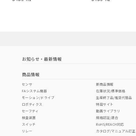
Pb
Hg
Cd
Cr(V
混在することから
既に当社にて対応
り割愛しておりま
X
O
O
O
"対応済み"や非含有の記載がされた商品であっても、流通
非含有品が必要な際は、弊社営業部門もしくは販売店へお
お知らせ・最新情報
商品情報
センサ
新商品情報
FAシステム機器
在庫状況/標準価格
モーション/ドライブ
生産終了品/推奨代替品
ロボティクス
特設サイト
セーフティ
動画ライブラリ
検査装置
規格認証/適合
スイッチ
RoHS/REACH対応
リレー
カタログ/マニュアル訂正