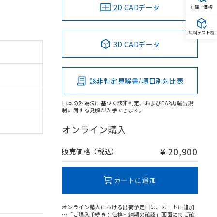
2D CADデータ
在庫・価格
無料テスト機
3D CADデータ
該非判定見解書/項目別対比表
日本の外為法に基づく該非判定、およびEAR再輸出規
制に関する見解が入手できます。
オンライン購入
。
¥ 20,900
販売価格（税込）
商品です。
定はありません。
商品です。
カートに追加
を得ず変更すること
オンライン購入における出荷予定日は、カートに追加
～「ご購入手続き：価格・納期の確認」画面にてご確