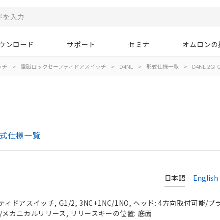
ウンロード
サポート
セミナ
オムロンの
ッチ
>
電磁ロックセーフティドアスイッチ
>
D4NL
>
形式仕様一覧
>
D4NL-2GFG
形式仕様一覧
日本語
English
アスイッチ, G1/2, 3NC+1NC/1NO, ヘッド: 4方向取付可能/プ
/メカニカルリリース, リリースキーの位置: 底面