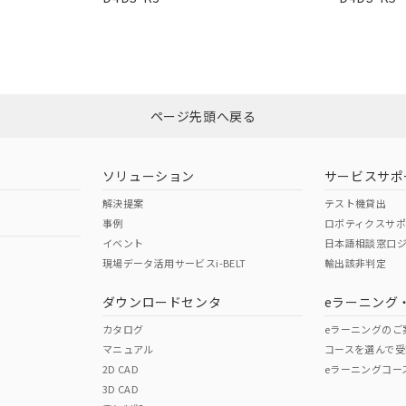
I)
PBBs
PBDEs
DBP
備考欄に対応日を記載しておりました。
この製品の規格認証/適合
品への在庫切替を完了していることから、特段のことがない限り、20
その他の認証はこちらのページからご
す。
O
O
O
ページ先頭へ戻る
在庫等で未対応品が混在する可能性があります。
問い合わせください。
ソリューション
サービスサポ
この製品のRoHS/REACH対応
解決提案
テスト機貸出
事例
ロボティクスサ
イベント
日本語相談窓口
現場データ活用サービスi-BELT
輸出該非判定
ダウンロードセンタ
eラーニング
カタログ
eラーニングのご
マニュアル
コースを選んで受
2D CAD
eラーニングコー
3D CAD