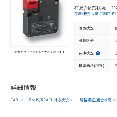
在庫/販売状況
20
在庫/販売状況 ご利用条
販売状況
機種区分
画像をクリックすると大きくなります
在庫状況
標準価格(税別)
※1 対応状況
対応済み：EU
詳細情報
対応予定：EU R
対応予定なし：EU
調査・確認中：EU
ご利用条件
CAD
RoHS/REACH対応状況
規格認証/適合状況
非該当品：ライセ
※1 中国RoHS
仕入先様の事情に
があります。
以下の条件をお読
「○」：最大均質