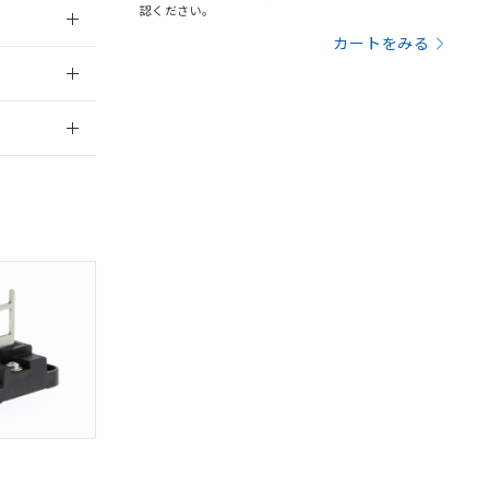
認ください。
を提供させていただ
規制貨物等」とい
カートをみる
引許可)を取得する
：2006/4/1
BDE) 1000ppm以下、
をご了承ください。
0ppm以下、フタル酸ジブチ
基づき作成されるも
う必要な手段を講じ
2026/7/29
ことをご了承くださ
) : 1000ppm、
 1000ppm、
びにこれらの製造装
ン制御機器販売店・
三者に通知します。
さい。
合は、取り引きをい
ないようお願いしま
のオムロン制御
バーズにご登録され
及ぼさない年数を意
び当社の共同利用者
ることをご了承くだ
範囲」に記載されて
のではありません。
荷製品に未対応品が