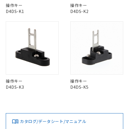
※1 中国RoHS○×表
Pb
Hg
Cd
Cr(VI)
非含有の対応状況を調査中または確認中の
商品の当社在庫状況および標準価格
操作キー
操作キー
商品です。
(税抜)を提供させていただくもので
D4DS-K1
D4DS-K2
「○」：最大均質材料含有率が中国RoHSの
非該当品：ライセンス料など無形物で、有
す。
X
O
O
O
基準値以下であることを示します。
害物質有無と関係のない商品です。
当社制御機器事業取扱商品の中には、
「×」：最大均質材料含有率が中国RoHSの
仕入先様の事情により、非含有部品として
本サービスの対象外となる商品もある
基準値を超えていることを示します。
いたものが、含有品と判明した場合などや
当社は、これら貴社製品のうち、外国
ことをご了承ください。
「－」：未確認です。当社販売部門へお問
"対応済み"や非含有の記載がされた商品であっても、流通
むを得ず変更することがあります。
為替および外国貿易法に定める商品
在庫状況および標準価格照会結果は、
い合わせください。
在庫等で未対応品が混在する可能性があります。
（以下｢規制貨物等」という）を輸出
記載している更新日時点での社内デー
非含有品が必要な際は、弊社営業部門もしくは販売店へお
*EU RoHS指令（10物質）：
または国外への提供する場合は、日本
記
タに基づき作成されるものであり、閲
説明
鉛(Pb) 1000ppm以下、 水銀(Hg) 1000ppm以下、 カド
問い合わせください。
*中国RoHS10物質の基準値 (GB/T26572)：
国政府の輸出許可(または役務取引許
号
覧された時点での実際の在庫および標
ミウム(Cd) 100ppm以下、
Pb(鉛) :1000ppm、 Hg(水銀) : 1000ppm、 Cd(カドミウ
可)を取得するなどの必要な手続きを
六価クロム(Cr(Ⅵ)) 1000ppm以下、ポリ臭化ビフェニル
ム) : 100ppm、
準価格とは異なる場合があることをご
類(PBB) 1000ppm以下、ポリ臭化ジフェニルエーテル類
Cr(Ⅵ)(六価クロム) : 1000ppm、 PBBs(ポリ臭化ビフェ
とります。
了承ください。
この製品のRoHS/REACH対応状況ページへ
(PBDE) 1000ppm以下、フタル酸ビス(2-エチルヘキシ
○
一定数以上の在庫あり
ニル類) : 1000ppm、 PBDEs(ポリ臭化ジフェニルエーテ
当社は規制貨物を破棄する場合は、完
ル) (DEHP)(別名：DOP) 1000ppm以下、フタル酸ブチ
正式な納期状況および標準価格はお客
ル類) : 1000ppm、
操作キー
操作キー
ルベンジル（BBP） 1000ppm以下、フタル酸ジブチル
全に破砕するなど、違法に輸出されな
DBP(フタル酸ジブチル) : 1000ppm、 DIBP(フタル酸ジ
様のお取引先、またはお客様担当のオ
（DBP） 1000ppm以下、フタル酸ジイソブチル
イソブチル) : 1000ppm、 BBP(フタル酸ブチルベンジ
△
一定数には満たないが在庫あり
D4DS-K3
D4DS-K5
いよう必要な手段を講じます。
ムロン制御機器販売店・当社販売員に
(DIBP) 1000ppm以下
ル) : 1000ppm、
当社は貴社製品を、核兵器、ミサイ
但し、RoHS指令で産業用監視および制御機器に対する
DEHP(フタル酸ビス(2-エチルヘキシル)) : 1000ppm
ご相談ください。
適用除外項目は除く。
ル、化学兵器、生物兵器またはその他
－
在庫なし(最新の在庫状況につ
オムロン制御機器販売店や当社販売拠
フタル酸エステル類の４物質については閾値を超える意
武器並びにこれらの製造装置等に一切
いては、お客様のお取引先、ま
図的な使用がないことを確認しています。
点は「
販売ネットワーク
」をご確認
※2 環境保護使用期限
使用いたしません。
たはお客様担当のオムロン制御
ください。
当社は、貴社製品を第三者に販売する
機器販売店・当社販売員にご確
在庫状況および標準価格結果を当社の
カタログ/データシート/マニュアル
※2 対応予定月
「ｅ」：有害物質（10物質）のすべてが基
場合は、上記1、2および3の内容を当
認ください)
事前の承諾なく第三者に漏洩または開