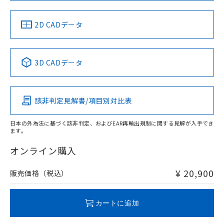
準値以下であることを示します。
該第三者に通知します。また当社は、
示しないようお願いします。
部品在庫の切り替え状況などにより、予定
「10」：通常の使用状況下において有害物
販売先および販売に係わる関係者が違
マイパーツ機能（部品リスト作成サー
空
受注生産機種、また在庫状況の
月が前後することがあります。
質が外部に漏えいし、環境に深刻な影響を
法に輸出するおそれがある場合は、取
2D CADデータ
ビス）をご利用いただくには、I-Web
白
情報を公開していない機種
及ぼさない年数を意味します。
り引きをいたしません。
メンバーズにご登録されている必要が
「－」：未確認です。当社販売部門へお問
あります。
い合わせください。
お客様が当ウェブサイト上で当社にご
3D CADデータ
※3 非含有証明書ダウンロード
登録された部品リストについて、当社
および当社の共同利用者が、当社の製
下記の非含有証明書をダウンロードするこ
品・サービスに関するお客様との取
とができます。
合意する
キャンセル
引・商談に必要な範囲で利用すること
該非判定見解書/項目別対比表
をご了承ください。
EU RoHS指令（10物質）の非含有証明書
※当社の共同利用者とは、
"個人情報
日本の外為法に基づく該非判定、およびEAR再輸出規制に関する見解が入手でき
51物質の非含有証明書（当社基準）
の共同利用に関して"
の「1.共同利
ます。
※本証明書は発行日時点で非含有を証明す
用者の範囲」に記載されている法人を
るもので、過去に遡って非含有を証明する
オンライン購入
指します。
ものではありません。
また、RoHS指令のフタル酸エステル類４
¥ 20,900
販売価格（税込）
物質の対応では、対応完了までの期間は出
荷製品に未対応品が混在することから備考
欄に対応日を記載しておりました。
カートに追加
既に当社にて対応品への在庫切替を完了
していることから、特段のことがない限