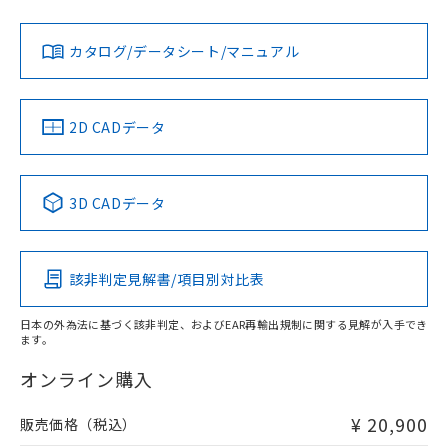
当社は、貴社製品を第三者に販売する
機器販売店・当社販売員にご確
在庫状況および標準価格結果を当社の
※2 対応予定月
「ｅ」：有害物質（10物質）のすべてが基
場合は、上記1、2および3の内容を当
認ください)
事前の承諾なく第三者に漏洩または開
準値以下であることを示します。
該第三者に通知します。また当社は、
示しないようお願いします。
カタログ/データシート/マニュアル
部品在庫の切り替え状況などにより、予定
「10」：通常の使用状況下において有害物
販売先および販売に係わる関係者が違
マイパーツ機能（部品リスト作成サー
空
受注生産機種、また在庫状況の
月が前後することがあります。
質が外部に漏えいし、環境に深刻な影響を
法に輸出するおそれがある場合は、取
ビス）をご利用いただくには、I-Web
白
情報を公開していない機種
及ぼさない年数を意味します。
り引きをいたしません。
メンバーズにご登録されている必要が
「－」：未確認です。当社販売部門へお問
2D CADデータ
あります。
い合わせください。
お客様が当ウェブサイト上で当社にご
※3 非含有証明書ダウンロード
登録された部品リストについて、当社
および当社の共同利用者が、当社の製
3D CADデータ
下記の非含有証明書をダウンロードするこ
品・サービスに関するお客様との取
とができます。
合意する
キャンセル
引・商談に必要な範囲で利用すること
をご了承ください。
EU RoHS指令（10物質）の非含有証明書
該非判定見解書/項目別対比表
※当社の共同利用者とは、
"個人情報
51物質の非含有証明書（当社基準）
の共同利用に関して"
の「1.共同利
※本証明書は発行日時点で非含有を証明す
用者の範囲」に記載されている法人を
日本の外為法に基づく該非判定、およびEAR再輸出規制に関する見解が入手でき
るもので、過去に遡って非含有を証明する
ます。
指します。
ものではありません。
オンライン購入
また、RoHS指令のフタル酸エステル類４
物質の対応では、対応完了までの期間は出
荷製品に未対応品が混在することから備考
¥ 20,900
販売価格（税込）
欄に対応日を記載しておりました。