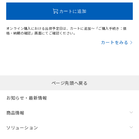
既に当社にて対応品への在庫切替を完了
していることから、特段のことがない限
カートに追加
り、2022年1月12日より割愛しておりま
す。
オンライン購入における出荷予定日は、カートに追加～「ご購入手続き：価
格・納期の確認」画面にてご確認ください。
カートをみる
ページ先頭へ戻る
お知らせ・最新情報
商品情報
ソリューション