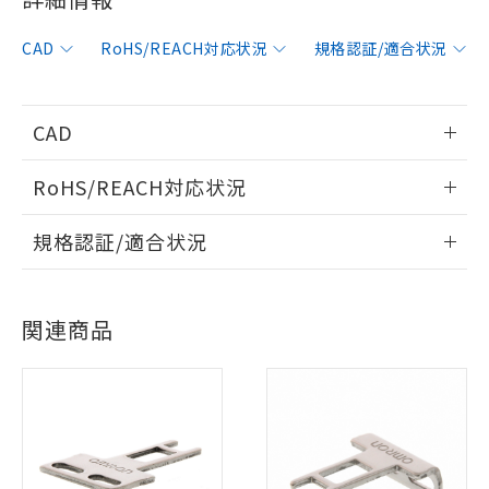
CAD
RoHS/REACH対応状況
規格認証/適合状況
CAD
情報更新：2006/4/1
RoHS/REACH対応状況
ログイン/会員登録いただくと、CADデータをダウンロー
情報更新：2026/7/29
規格認証/適合状況
ドすることができます。
※1 対応状況
EU RoHS
注意事項・凡例
UL認証
CSA認証
CEマーキング
対応済み：EU RoHS指令（10物質）の
ログイン/会員登録
関連商品
非含有に対応した製品が提供可能な商品で
Yes
Yes
Yes
対応状況
対応予定月
※1
※2
す。
対応予定：EU RoHS指令（10物質）の非含
対応済み
ご利用条件
有に対応した製品に切り替える予定のある
ダウンロードデータをご利用いただく前に、以下を必ずお読
LR型式承認
DNV型式承認
BV型式承認
KR型式承
商品です。
みください。
（イギリス
（ノルウェー
（フランス
（韓国
対応予定なし：EU RoHS指令（10物質）の
ソフトウェアの使用条件
船舶規格）
船舶規格）
船舶規格）
船舶規格
以下の条件をお読みいただき、同意のうえ
中国 RoHS
注意事項・凡例
非含有に非対応の商品で、対応品を出す予
ご利用ください。