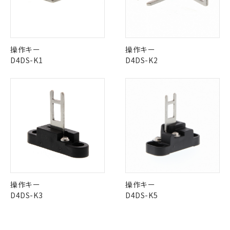
定はありません。
No
No
No
No
調査・確認中：EU RoHS指令（10物質）の
本サービスは、当社制御機器事業取扱
※1 中国RoHS○×表
中国 RoHS表
非含有の対応状況を調査中または確認中の
※1 ※2
商品の当社在庫状況および標準価格
商品です。
(税抜)を提供させていただくもので
この製品の規格認証/適合状況ページへ
Pb
Hg
Cd
Cr(VI)
「○」：最大均質材料含有率が中国RoHSの
非該当品：ライセンス料など無形物で、有
操作キー
操作キー
す。
その他の認証はこちらのページからご検索ください
基準値以下であることを示します。
害物質有無と関係のない商品です。
D4DS-K1
D4DS-K2
当社制御機器事業取扱商品の中には、
「×」：最大均質材料含有率が中国RoHSの
仕入先様の事情により、非含有部品として
本サービスの対象外となる商品もある
X
O
O
O
基準値を超えていることを示します。
いたものが、含有品と判明した場合などや
当社は、これら貴社製品のうち、外国
ことをご了承ください。
「－」：未確認です。当社販売部門へお問
むを得ず変更することがあります。
為替および外国貿易法に定める商品
在庫状況および標準価格照会結果は、
い合わせください。
（以下｢規制貨物等」という）を輸出
記載している更新日時点での社内デー
"対応済み"や非含有の記載がされた商品であっても、流通
*EU RoHS指令（10物質）：
または国外への提供する場合は、日本
記
タに基づき作成されるものであり、閲
説明
在庫等で未対応品が混在する可能性があります。
鉛(Pb) 1000ppm以下、 水銀(Hg) 1000ppm以下、 カド
*中国RoHS10物質の基準値 (GB/T26572)：
国政府の輸出許可(または役務取引許
号
覧された時点での実際の在庫および標
ミウム(Cd) 100ppm以下、
Pb(鉛) :1000ppm、 Hg(水銀) : 1000ppm、 Cd(カドミウ
非含有品が必要な際は、弊社営業部門もしくは販売店へお
可)を取得するなどの必要な手続きを
六価クロム(Cr(Ⅵ)) 1000ppm以下、ポリ臭化ビフェニル
ム) : 100ppm、
準価格とは異なる場合があることをご
問い合わせください。
類(PBB) 1000ppm以下、ポリ臭化ジフェニルエーテル類
Cr(Ⅵ)(六価クロム) : 1000ppm、 PBBs(ポリ臭化ビフェ
とります。
了承ください。
(PBDE) 1000ppm以下、フタル酸ビス(2-エチルヘキシ
○
一定数以上の在庫あり
ニル類) : 1000ppm、 PBDEs(ポリ臭化ジフェニルエーテ
当社は規制貨物を破棄する場合は、完
ル) (DEHP)(別名：DOP) 1000ppm以下、フタル酸ブチ
正式な納期状況および標準価格はお客
ル類) : 1000ppm、
ルベンジル（BBP） 1000ppm以下、フタル酸ジブチル
全に破砕するなど、違法に輸出されな
DBP(フタル酸ジブチル) : 1000ppm、 DIBP(フタル酸ジ
この製品のRoHS/REACH対応状況ページへ
様のお取引先、またはお客様担当のオ
（DBP） 1000ppm以下、フタル酸ジイソブチル
イソブチル) : 1000ppm、 BBP(フタル酸ブチルベンジ
△
一定数には満たないが在庫あり
いよう必要な手段を講じます。
ムロン制御機器販売店・当社販売員に
(DIBP) 1000ppm以下
ル) : 1000ppm、
操作キー
操作キー
当社は貴社製品を、核兵器、ミサイ
但し、RoHS指令で産業用監視および制御機器に対する
DEHP(フタル酸ビス(2-エチルヘキシル)) : 1000ppm
ご相談ください。
D4DS-K3
D4DS-K5
適用除外項目は除く。
ル、化学兵器、生物兵器またはその他
－
在庫なし(最新の在庫状況につ
オムロン制御機器販売店や当社販売拠
フタル酸エステル類の４物質については閾値を超える意
武器並びにこれらの製造装置等に一切
いては、お客様のお取引先、ま
図的な使用がないことを確認しています。
点は「
販売ネットワーク
」をご確認
※2 環境保護使用期限
使用いたしません。
たはお客様担当のオムロン制御
ください。