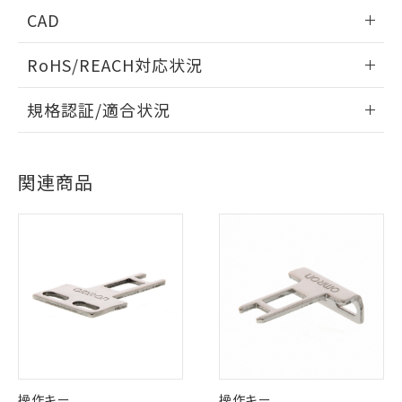
CAD
情報更新：2006/4/1
RoHS/REACH対応状況
ログイン/会員登録いただくと、CADデータをダウンロー
情報更新：2026/7/29
規格認証/適合状況
ドすることができます。
EU RoHS
注意事項・凡例
D4NL-2DFA-BSについての規格認証/適合状況については、
「カスタマーサポートセンタ お客様相談室」または貴社担当
※1 対応状況
ログイン/会員登録
関連商品
オムロン営業員または販売店にお問い合わせください。
対応状況
対応予定月
※1
※2
対応済み：EU RoHS指令（10物質）の
お問い合わせ
非含有に対応した製品が提供可能な商品で
対応済み
ダウンロードデータをご利用いただく前に、以下を必ずお読
す。
みください。
対応予定：EU RoHS指令（10物質）の非含
ご利用条件
ソフトウェアの使用条件
有に対応した製品に切り替える予定のある
中国 RoHS
注意事項・凡例
商品です。
対応予定なし：EU RoHS指令（10物質）の
以下の条件をお読みいただき、同意のうえ
非含有に非対応の商品で、対応品を出す予
中国 RoHS表
※1 ※2
ご利用ください。
定はありません。
調査・確認中：EU RoHS指令（10物質）の
Pb
Hg
Cd
Cr(VI)
本サービスは、当社制御機器事業取扱
※1 中国RoHS○×表
非含有の対応状況を調査中または確認中の
操作キー
操作キー