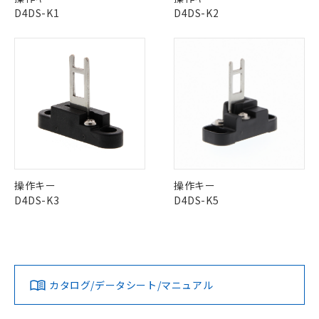
商品の当社在庫状況および標準価格
商品です。
D4DS-K1
D4DS-K2
(税抜)を提供させていただくもので
「○」：最大均質材料含有率が中国RoHSの
非該当品：ライセンス料など無形物で、有
X
O
O
O
す。
基準値以下であることを示します。
害物質有無と関係のない商品です。
当社制御機器事業取扱商品の中には、
「×」：最大均質材料含有率が中国RoHSの
仕入先様の事情により、非含有部品として
本サービスの対象外となる商品もある
基準値を超えていることを示します。
いたものが、含有品と判明した場合などや
当社は、これら貴社製品のうち、外国
"対応済み"や非含有の記載がされた商品であっても、流通
ことをご了承ください。
「－」：未確認です。当社販売部門へお問
むを得ず変更することがあります。
為替および外国貿易法に定める商品
在庫等で未対応品が混在する可能性があります。
在庫状況および標準価格照会結果は、
い合わせください。
（以下｢規制貨物等」という）を輸出
非含有品が必要な際は、弊社営業部門もしくは販売店へお
記載している更新日時点での社内デー
*EU RoHS指令（10物質）：
または国外への提供する場合は、日本
問い合わせください。
記
タに基づき作成されるものであり、閲
説明
鉛(Pb) 1000ppm以下、 水銀(Hg) 1000ppm以下、 カド
*中国RoHS10物質の基準値 (GB/T26572)：
国政府の輸出許可(または役務取引許
号
覧された時点での実際の在庫および標
ミウム(Cd) 100ppm以下、
Pb(鉛) :1000ppm、 Hg(水銀) : 1000ppm、 Cd(カドミウ
可)を取得するなどの必要な手続きを
六価クロム(Cr(Ⅵ)) 1000ppm以下、ポリ臭化ビフェニル
ム) : 100ppm、
準価格とは異なる場合があることをご
類(PBB) 1000ppm以下、ポリ臭化ジフェニルエーテル類
この製品のRoHS/REACH対応状況ページへ
Cr(Ⅵ)(六価クロム) : 1000ppm、 PBBs(ポリ臭化ビフェ
とります。
了承ください。
(PBDE) 1000ppm以下、フタル酸ビス(2-エチルヘキシ
○
一定数以上の在庫あり
ニル類) : 1000ppm、 PBDEs(ポリ臭化ジフェニルエーテ
当社は規制貨物を破棄する場合は、完
ル) (DEHP)(別名：DOP) 1000ppm以下、フタル酸ブチ
正式な納期状況および標準価格はお客
ル類) : 1000ppm、
操作キー
操作キー
ルベンジル（BBP） 1000ppm以下、フタル酸ジブチル
全に破砕するなど、違法に輸出されな
DBP(フタル酸ジブチル) : 1000ppm、 DIBP(フタル酸ジ
様のお取引先、またはお客様担当のオ
D4DS-K3
D4DS-K5
（DBP） 1000ppm以下、フタル酸ジイソブチル
イソブチル) : 1000ppm、 BBP(フタル酸ブチルベンジ
△
一定数には満たないが在庫あり
いよう必要な手段を講じます。
ムロン制御機器販売店・当社販売員に
(DIBP) 1000ppm以下
ル) : 1000ppm、
当社は貴社製品を、核兵器、ミサイ
但し、RoHS指令で産業用監視および制御機器に対する
DEHP(フタル酸ビス(2-エチルヘキシル)) : 1000ppm
ご相談ください。
適用除外項目は除く。
ル、化学兵器、生物兵器またはその他
－
在庫なし(最新の在庫状況につ
オムロン制御機器販売店や当社販売拠
フタル酸エステル類の４物質については閾値を超える意
武器並びにこれらの製造装置等に一切
いては、お客様のお取引先、ま
図的な使用がないことを確認しています。
点は「
販売ネットワーク
」をご確認
※2 環境保護使用期限
使用いたしません。
たはお客様担当のオムロン制御
ください。
当社は、貴社製品を第三者に販売する
カタログ/データシート/マニュアル
機器販売店・当社販売員にご確
在庫状況および標準価格結果を当社の
※2 対応予定月
「ｅ」：有害物質（10物質）のすべてが基
場合は、上記1、2および3の内容を当
認ください)
事前の承諾なく第三者に漏洩または開
準値以下であることを示します。
該第三者に通知します。また当社は、
示しないようお願いします。