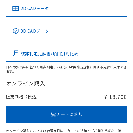
部品在庫の切り替え状況などにより、予定
「10」：通常の使用状況下において有害物
販売先および販売に係わる関係者が違
マイパーツ機能（部品リスト作成サー
空
受注生産機種、また在庫状況の
2D CADデータ
月が前後することがあります。
質が外部に漏えいし、環境に深刻な影響を
法に輸出するおそれがある場合は、取
ビス）をご利用いただくには、I-Web
白
情報を公開していない機種
及ぼさない年数を意味します。
り引きをいたしません。
メンバーズにご登録されている必要が
「－」：未確認です。当社販売部門へお問
あります。
い合わせください。
3D CADデータ
お客様が当ウェブサイト上で当社にご
※3 非含有証明書ダウンロード
登録された部品リストについて、当社
および当社の共同利用者が、当社の製
下記の非含有証明書をダウンロードするこ
品・サービスに関するお客様との取
該非判定見解書/項目別対比表
とができます。
合意する
キャンセル
引・商談に必要な範囲で利用すること
をご了承ください。
EU RoHS指令（10物質）の非含有証明書
日本の外為法に基づく該非判定、およびEAR再輸出規制に関する見解が入手でき
※当社の共同利用者とは、
"個人情報
ます。
51物質の非含有証明書（当社基準）
の共同利用に関して"
の「1.共同利
※本証明書は発行日時点で非含有を証明す
用者の範囲」に記載されている法人を
オンライン購入
るもので、過去に遡って非含有を証明する
指します。
ものではありません。
¥ 18,700
販売価格（税込）
また、RoHS指令のフタル酸エステル類４
物質の対応では、対応完了までの期間は出
荷製品に未対応品が混在することから備考
カートに追加
欄に対応日を記載しておりました。
既に当社にて対応品への在庫切替を完了
していることから、特段のことがない限
オンライン購入における出荷予定日は、カートに追加～「ご購入手続き：価