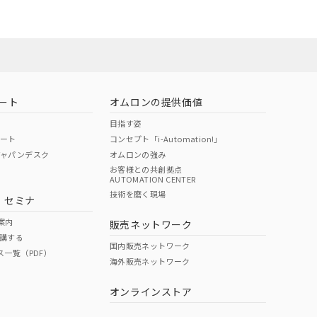
22年1月12日よ
O
O
O
10
ート
オムロンの提供価値
状況ページへ
目指す姿
ポート
コンセプト「i-Automation!」
ジャパンデスク
オムロンの強み
お客様との共創拠点
AUTOMATION CENTER
技術を磨く現場
・セミナ
案内
販売ネットワーク
講する
国内販売ネットワーク
ス一覧（PDF）
海外販売ネットワーク
オンラインストア