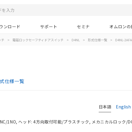
ウンロード
サポート
セミナ
オムロンの
ッチ
>
電磁ロックセーフティドアスイッチ
>
D4NL
>
形式仕様一覧
>
D4NL-2AFA
形式仕様一覧
日本語
English
1NC/1NO, ヘッド: 4方向取付可能/プラスチック, メカニカルロック/D