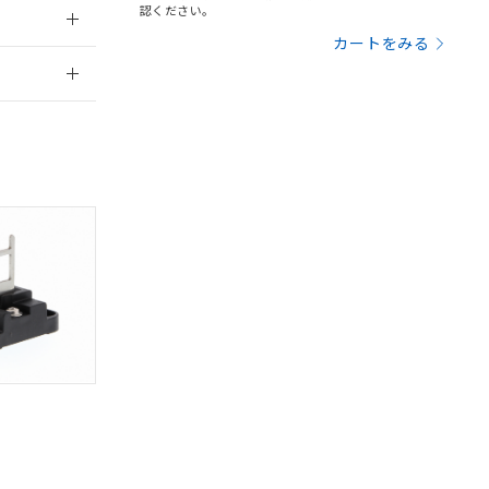
を提供させていただ
規制貨物等」とい
認ください。
引許可)を取得する
BDE) 1000ppm以下、
カートをみる
をご了承ください。
0ppm以下、フタル酸ジブチ
2026/7/29
基づき作成されるも
う必要な手段を講じ
ことをご了承くださ
) : 1000ppm、
 1000ppm、
営業員または
びにこれらの製造装
ン制御機器販売店・
三者に通知します。
さい。
合は、取り引きをい
お問い合わせ
ないようお願いしま
のオムロン制御
バーズにご登録され
及ぼさない年数を意
び当社の共同利用者
ることをご了承くだ
範囲」に記載されて
のではありません。
DIBP
BBP
DEHP
環境保護
荷製品に未対応品が
使用期限