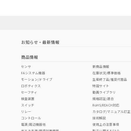
既に当社にて対応
X
O
O
O
り割愛しておりま
"対応済み"や非含有の記載がされた商品であっても、流通
非含有品が必要な際は、弊社営業部門もしくは販売店へお
お知らせ・最新情報
商品情報
センサ
新商品情報
FAシステム機器
在庫状況/標準価格
モーション/ドライブ
生産終了品/推奨代替品
ロボティクス
特設サイト
セーフティ
動画ライブラリ
検査装置
規格認証/適合
スイッチ
RoHS/REACH対応
リレー
カタログ/マニュアル訂正
コントロール
技術解説
電源/周辺機器他
使用上の注意事項
省エネ支援/環境対策機器
製品に関するFAQ