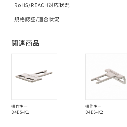
本サービスは
当社は、これ
*EU RoHS指令（10物
RoHS/REACH対応状況
「－」：未確認で
鉛(Pb) 1000ppm以下、
くものです。
う）を輸出ま
記
説明
六価クロム(Cr(Ⅵ)) 1
当社制御機器
などの必要な
フタル酸ビス(2-エチルヘ
号
*中国RoHS10物質の基準値 
ル（DBP） 1000ppm
在庫状況およ
規格認証/適合状況
当社は規制貨
Pb(鉛) :1000ppm、 Hg
但し、RoHS指令で産
のであり、閲
ます。
Cr(Ⅵ)(六価クロム) : 
フタル酸エステル類の４
EU RoHS
注意事項・凡例
○
一定数以
DBP(フタル酸ジブチル) :
D4NL-2AFA-BSについての規格認証/適合状況について
い。
当社は貴社製
DEHP(フタル酸ビス(2-エ
正式な納期状
置等に一切使
販売店にお問い合わせください。
関連商品
当社販売員に
※2 対応予定月
△
一定数に
当社は、貴社
対応状況
対応予定月
オムロン制御
※1
※2
また当社は、
※2 環境保護使
在庫状況およ
部品在庫の切り替
たしません。
－
在庫なし
す。
対応済み
「ｅ」：有害物質
機器販売
マイパーツ機
「10」：通常の
ている必要が
味します。
空
受注生産
お客様が当ウ
※3 非含有証明
「－」：未確認で
白
中国 RoHS
注意事項・凡例
が、当社の製
さい。
下記の非含有証明
※当社の共同
いる法人を指
中国 RoHS表
EU RoHS指令（
※1 ※2
操作キー
操作キー
51物質の非含有証
D4DS-K1
D4DS-K2
※本証明書は発行
Pb
Hg
Cd
Cr(V
また、RoHS指
混在することから