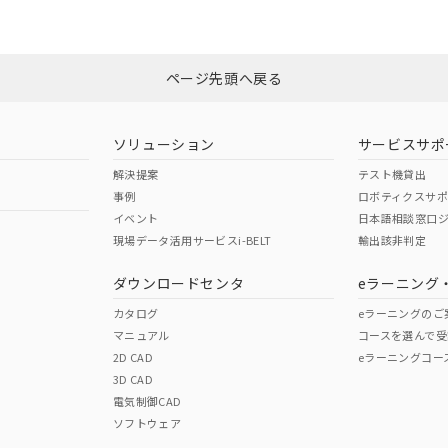
品への在庫切替を完了していることから、特段のことがない限り、20
O
O
O
す。
ページ先頭へ戻る
在庫等で未対応品が混在する可能性があります。
問い合わせください。
ソリューション
サービスサポ
この製品のRoHS/REACH対応
解決提案
テスト機貸出
事例
ロボティクスサ
イベント
日本語相談窓口
現場データ活用サービスi-BELT
輸出該非判定
ダウンロードセンタ
eラーニング
カタログ
eラーニングのご
マニュアル
コースを選んで受
2D CAD
eラーニングコー
3D CAD
電気制御CAD
ソフトウェア