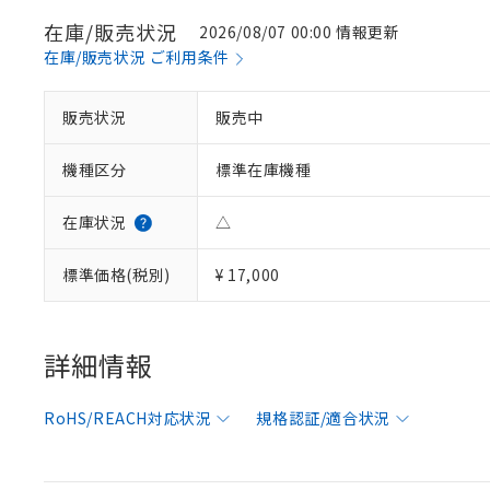
在庫/販売状況
2026/08/07 00:00 情報更新
在庫/販売状況 ご利用条件
販売状況
販売中
機種区分
標準在庫機種
在庫状況
△
※1 対応状況
標準価格(税別)
¥ 17,000
対応済み：EU
対応予定：EU R
対応予定なし：EU
詳細情報
調査・確認中：EU
ご利用条件
非該当品：ライセ
※1 中国RoHS
RoHS/REACH対応状況
規格認証/適合状況
仕入先様の事情に
があります。
以下の条件をお読
「○」：最大均質
「×」：最大均質