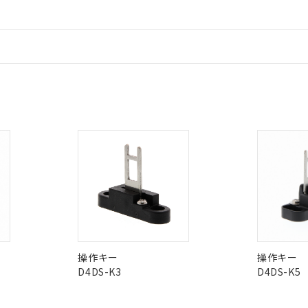
、当社制御機器事業取扱商品の当社在庫状況および標準価格(税抜)
ら貴社製品のうち、外国為替および外国貿易法に定める商品（以下｢
質）：
す。当社販売部門へお問い合わせください。
 水銀(Hg) 1000ppm以下、 カドミウム(Cd) 100ppm以下、
たは国外への提供する場合は、日本国政府の輸出許可(または役務取
000ppm以下、ポリ臭化ビフェニル類(PBB) 1000ppm以下、ポリ臭化ジフェニルエーテル類(P
事業取扱商品の中には、本サービスの対象外となる商品もあること
手続きをとります。
キシル) (DEHP)(別名：DOP) 1000ppm以下、フタル酸ブチルベンジル（BBP） 100
情報更新：
(GB/T26572)：
以下、フタル酸ジイソブチル (DIBP) 1000ppm以下
び標準価格照会結果は、記載している更新日時点での社内データに
物を破棄する場合は、完全に破砕するなど、違法に輸出されないよ
(水銀) : 1000ppm、 Cd(カドミウム) : 100ppm、
業用監視および制御機器に対する適用除外項目は除く。
覧された時点での実際の在庫および標準価格とは異なる場合がある
1000ppm、 PBBs(ポリ臭化ビフェニル類) : 1000ppm、 PBDEs(ポリ臭化ジフェニルエーテル類
物質については閾値を超える意図的な使用がないことを確認しています。
上の在庫あり
 1000ppm、 DIBP(フタル酸ジイソブチル) : 1000ppm、 BBP(フタル酸ブチルベンジル) :
は、「カスタマーサポートセンタ お客様相談室」または貴社担当オムロン
品を、核兵器、ミサイル、化学兵器、生物兵器またはその他武器並
チルヘキシル)) : 1000ppm
況および標準価格はお客様のお取引先、またはお客様担当のオムロ
用いたしません。
ご相談ください。
は満たないが在庫あり
製品を第三者に販売する場合は、上記1、2および3の内容を当該第
非含有証明書
機器販売店や当社販売拠点は「
販売ネットワーク
」をご確認くだ
※3
販売先および販売に係わる関係者が違法に輸出するおそれがある場
用期限
び標準価格結果を当社の事前の承諾なく第三者に漏洩または開示し
え状況などにより、予定月が前後することがあります。
(最新の在庫状況については、お客様のお取引先、またはお客様担当
ダウンロードはこちら
（10物質）のすべてが基準値以下であることを示します。
店・当社販売員にご確認ください)
能（部品リスト作成サービス）をご利用いただくには、I-Webメン
使用状況下において有害物質が外部に漏えいし、環境に深刻な影響を
あります。
機種、また在庫状況の情報を公開していない機種
ェブサイト上で当社にご登録された部品リストについて、当社およ
書ダウンロード
す。当社販売部門へお問い合わせください。
品・サービスに関するお客様との取引・商談に必要な範囲で利用す
合意する
キャンセル
書をダウンロードすることができます。
利用者とは、
"個人情報の共同利用に関して"
の「1.共同利用者の
します。
10物質）の非含有証明書
操作キー
操作キー
明書（当社基準）
D4DS-K3
D4DS-K5
日時点で非含有を証明するもので、過去に遡って非含有を証明するも
I)
PBBs
PBDEs
DBP
令のフタル酸エステル類４物質の対応では、対応完了までの期間は出
備考欄に対応日を記載しておりました。