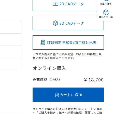
2D CADデータ
在庫・価格
無料テスト機
3D CADデータ
該非判定見解書/項目別対比表
日本の外為法に基づく該非判定、およびEAR再輸出規
制に関する見解が入手できます。
オンライン購入
。
商品です。
¥ 18,700
販売価格（税込）
定はありません。
商品です。
カートに追加
を得ず変更すること
オンライン購入における出荷予定日は、カートに追加
～「ご購入手続き：価格・納期の確認」画面にてご確