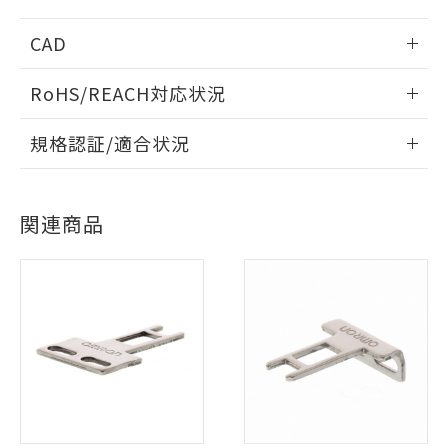
CAD
情報更新：2006/4/1
RoHS/REACH対応状況
ログイン/会員登録いただくと、CADデータをダウンロー
情報更新：2026/7/29
規格認証/適合状況
ドすることができます。
EU RoHS
注意事項・凡例
D4NL-1FFA-B4Sについての規格認証/適合状況については、
「カスタマーサポートセンタ お客様相談室」または貴社担当
※1 対応状況
ログイン/会員登録
関連商品
オムロン営業員または販売店にお問い合わせください。
対応状況
対応予定月
※1
※2
対応済み：EU RoHS指令（10物質）の
非含有に対応した製品が提供可能な商品で
お問い合わせ
対応済み
す。
ダウンロードデータをご利用いただく前に、以下を必ずお読
対応予定：EU RoHS指令（10物質）の非含
みください。
ご利用条件
有に対応した製品に切り替える予定のある
ソフトウェアの使用条件
中国 RoHS
注意事項・凡例
商品です。
対応予定なし：EU RoHS指令（10物質）の
以下の条件をお読みいただき、同意のうえ
非含有に非対応の商品で、対応品を出す予
ご利用ください。
定はありません。
中国 RoHS表
※1 ※2
調査・確認中：EU RoHS指令（10物質）の
本サービスは、当社制御機器事業取扱