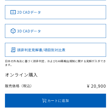
準値以下であることを示します。
該第三者に通知します。また当社は、
示しないようお願いします。
部品在庫の切り替え状況などにより、予定
「10」：通常の使用状況下において有害物
販売先および販売に係わる関係者が違
マイパーツ機能（部品リスト作成サー
空
受注生産機種、また在庫状況の
月が前後することがあります。
質が外部に漏えいし、環境に深刻な影響を
法に輸出するおそれがある場合は、取
2D CADデータ
ビス）をご利用いただくには、I-Web
白
情報を公開していない機種
及ぼさない年数を意味します。
り引きをいたしません。
メンバーズにご登録されている必要が
「－」：未確認です。当社販売部門へお問
あります。
い合わせください。
お客様が当ウェブサイト上で当社にご
3D CADデータ
※3 非含有証明書ダウンロード
登録された部品リストについて、当社
および当社の共同利用者が、当社の製
下記の非含有証明書をダウンロードするこ
品・サービスに関するお客様との取
とができます。
合意する
キャンセル
引・商談に必要な範囲で利用すること
該非判定見解書/項目別対比表
をご了承ください。
EU RoHS指令（10物質）の非含有証明書
※当社の共同利用者とは、
"個人情報
日本の外為法に基づく該非判定、およびEAR再輸出規制に関する見解が入手でき
51物質の非含有証明書（当社基準）
の共同利用に関して"
の「1.共同利
ます。
※本証明書は発行日時点で非含有を証明す
用者の範囲」に記載されている法人を
るもので、過去に遡って非含有を証明する
オンライン購入
指します。
ものではありません。
また、RoHS指令のフタル酸エステル類４
¥ 20,900
販売価格（税込）
物質の対応では、対応完了までの期間は出
荷製品に未対応品が混在することから備考
欄に対応日を記載しておりました。
カートに追加
既に当社にて対応品への在庫切替を完了
していることから、特段のことがない限