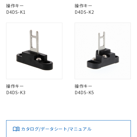
※1 中国RoHS○×表
Pb
Hg
Cd
Cr(VI)
非含有の対応状況を調査中または確認中の
商品の当社在庫状況および標準価格
操作キー
操作キー
商品です。
(税抜)を提供させていただくもので
D4DS-K1
D4DS-K2
「○」：最大均質材料含有率が中国RoHSの
非該当品：ライセンス料など無形物で、有
す。
X
O
O
O
基準値以下であることを示します。
害物質有無と関係のない商品です。
当社制御機器事業取扱商品の中には、
「×」：最大均質材料含有率が中国RoHSの
仕入先様の事情により、非含有部品として
本サービスの対象外となる商品もある
基準値を超えていることを示します。
いたものが、含有品と判明した場合などや
当社は、これら貴社製品のうち、外国
ことをご了承ください。
「－」：未確認です。当社販売部門へお問
"対応済み"や非含有の記載がされた商品であっても、流通
むを得ず変更することがあります。
為替および外国貿易法に定める商品
在庫状況および標準価格照会結果は、
い合わせください。
在庫等で未対応品が混在する可能性があります。
（以下｢規制貨物等」という）を輸出
記載している更新日時点での社内デー
非含有品が必要な際は、弊社営業部門もしくは販売店へお
*EU RoHS指令（10物質）：
または国外への提供する場合は、日本
記
タに基づき作成されるものであり、閲
説明
鉛(Pb) 1000ppm以下、 水銀(Hg) 1000ppm以下、 カド
問い合わせください。
*中国RoHS10物質の基準値 (GB/T26572)：
国政府の輸出許可(または役務取引許
号
覧された時点での実際の在庫および標
ミウム(Cd) 100ppm以下、
Pb(鉛) :1000ppm、 Hg(水銀) : 1000ppm、 Cd(カドミウ
可)を取得するなどの必要な手続きを
六価クロム(Cr(Ⅵ)) 1000ppm以下、ポリ臭化ビフェニル
ム) : 100ppm、
準価格とは異なる場合があることをご
類(PBB) 1000ppm以下、ポリ臭化ジフェニルエーテル類
Cr(Ⅵ)(六価クロム) : 1000ppm、 PBBs(ポリ臭化ビフェ
とります。
了承ください。
この製品のRoHS/REACH対応状況ページへ
(PBDE) 1000ppm以下、フタル酸ビス(2-エチルヘキシ
○
一定数以上の在庫あり
ニル類) : 1000ppm、 PBDEs(ポリ臭化ジフェニルエーテ
当社は規制貨物を破棄する場合は、完
ル) (DEHP)(別名：DOP) 1000ppm以下、フタル酸ブチ
正式な納期状況および標準価格はお客
ル類) : 1000ppm、
操作キー
操作キー
ルベンジル（BBP） 1000ppm以下、フタル酸ジブチル
全に破砕するなど、違法に輸出されな
DBP(フタル酸ジブチル) : 1000ppm、 DIBP(フタル酸ジ
様のお取引先、またはお客様担当のオ
（DBP） 1000ppm以下、フタル酸ジイソブチル
イソブチル) : 1000ppm、 BBP(フタル酸ブチルベンジ
△
一定数には満たないが在庫あり
D4DS-K3
D4DS-K5
いよう必要な手段を講じます。
ムロン制御機器販売店・当社販売員に
(DIBP) 1000ppm以下
ル) : 1000ppm、
当社は貴社製品を、核兵器、ミサイ
但し、RoHS指令で産業用監視および制御機器に対する
DEHP(フタル酸ビス(2-エチルヘキシル)) : 1000ppm
ご相談ください。
適用除外項目は除く。
ル、化学兵器、生物兵器またはその他
－
在庫なし(最新の在庫状況につ
オムロン制御機器販売店や当社販売拠
フタル酸エステル類の４物質については閾値を超える意
武器並びにこれらの製造装置等に一切
いては、お客様のお取引先、ま
図的な使用がないことを確認しています。
点は「
販売ネットワーク
」をご確認
※2 環境保護使用期限
使用いたしません。
たはお客様担当のオムロン制御
ください。
当社は、貴社製品を第三者に販売する
機器販売店・当社販売員にご確
在庫状況および標準価格結果を当社の
カタログ/データシート/マニュアル
※2 対応予定月
「ｅ」：有害物質（10物質）のすべてが基
場合は、上記1、2および3の内容を当
認ください)
事前の承諾なく第三者に漏洩または開