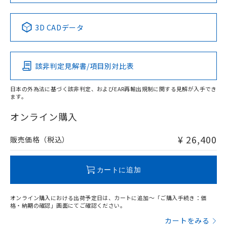
月が前後することがあります。
質が外部に漏えいし、環境に深刻な影響を
法に輸出するおそれがある場合は、取
ビス）をご利用いただくには、I-Web
白
情報を公開していない機種
及ぼさない年数を意味します。
り引きをいたしません。
メンバーズにご登録されている必要が
「－」：未確認です。当社販売部門へお問
3D CADデータ
あります。
い合わせください。
お客様が当ウェブサイト上で当社にご
※3 非含有証明書ダウンロード
登録された部品リストについて、当社
および当社の共同利用者が、当社の製
該非判定見解書/項目別対比表
下記の非含有証明書をダウンロードするこ
品・サービスに関するお客様との取
とができます。
合意する
キャンセル
引・商談に必要な範囲で利用すること
日本の外為法に基づく該非判定、およびEAR再輸出規制に関する見解が入手でき
をご了承ください。
ます。
EU RoHS指令（10物質）の非含有証明書
※当社の共同利用者とは、
"個人情報
51物質の非含有証明書（当社基準）
の共同利用に関して"
の「1.共同利
オンライン購入
※本証明書は発行日時点で非含有を証明す
用者の範囲」に記載されている法人を
るもので、過去に遡って非含有を証明する
指します。
¥ 26,400
販売価格（税込）
ものではありません。
また、RoHS指令のフタル酸エステル類４
物質の対応では、対応完了までの期間は出
カートに追加
荷製品に未対応品が混在することから備考
欄に対応日を記載しておりました。
既に当社にて対応品への在庫切替を完了
オンライン購入における出荷予定日は、カートに追加～「ご購入手続き：価
格・納期の確認」画面にてご確認ください。
していることから、特段のことがない限
り、2022年1月12日より割愛しておりま
カートをみる