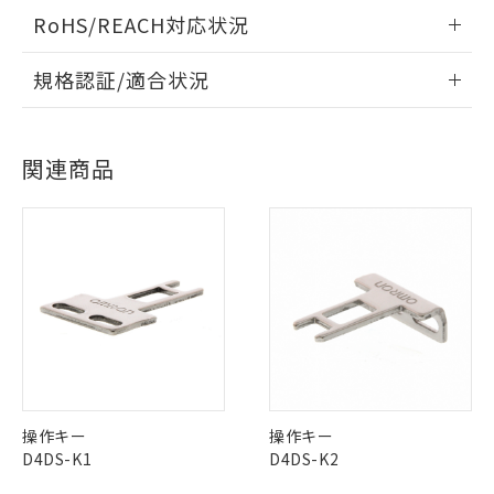
RoHS/REACH対応状況
情報更新：2026/7/29
規格認証/適合状況
EU RoHS
注意事項・凡例
D4NL-1DDA-BSについての規格認証/適合状況については、
「カスタマーサポートセンタ お客様相談室」または貴社担当
関連商品
オムロン営業員または販売店にお問い合わせください。
※1 対応状況
対応状況
対応予定月
※1
※2
お問い合わせ
対応済み：EU RoHS指令（10物質）の
対応済み
非含有に対応した製品が提供可能な商品で
す。
対応予定：EU RoHS指令（10物質）の非含
中国 RoHS
注意事項・凡例
ご利用条件
有に対応した製品に切り替える予定のある
商品です。
対応予定なし：EU RoHS指令（10物質）の
中国 RoHS表
※1 ※2
以下の条件をお読みいただき、同意のうえ
非含有に非対応の商品で、対応品を出す予
ご利用ください。
定はありません。
Pb
Hg
Cd
Cr(VI)
操作キー
操作キー
調査・確認中：EU RoHS指令（10物質）の
本サービスは、当社制御機器事業取扱
※1 中国RoHS○×表
D4DS-K1
D4DS-K2
非含有の対応状況を調査中または確認中の
商品の当社在庫状況および標準価格
X
O
O
O
商品です。