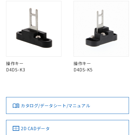
(税抜)を提供させていただくもので
「○」：最大均質材料含有率が中国RoHSの
非該当品：ライセンス料など無形物で、有
す。
基準値以下であることを示します。
害物質有無と関係のない商品です。
当社制御機器事業取扱商品の中には、
「×」：最大均質材料含有率が中国RoHSの
仕入先様の事情により、非含有部品として
"対応済み"や非含有の記載がされた商品であっても、流通
本サービスの対象外となる商品もある
基準値を超えていることを示します。
いたものが、含有品と判明した場合などや
当社は、これら貴社製品のうち、外国
在庫等で未対応品が混在する可能性があります。
ことをご了承ください。
「－」：未確認です。当社販売部門へお問
むを得ず変更することがあります。
為替および外国貿易法に定める商品
非含有品が必要な際は、弊社営業部門もしくは販売店へお
在庫状況および標準価格照会結果は、
い合わせください。
（以下｢規制貨物等」という）を輸出
問い合わせください。
記載している更新日時点での社内デー
*EU RoHS指令（10物質）：
または国外への提供する場合は、日本
記
タに基づき作成されるものであり、閲
説明
鉛(Pb) 1000ppm以下、 水銀(Hg) 1000ppm以下、 カド
*中国RoHS10物質の基準値 (GB/T26572)：
国政府の輸出許可(または役務取引許
号
覧された時点での実際の在庫および標
ミウム(Cd) 100ppm以下、
Pb(鉛) :1000ppm、 Hg(水銀) : 1000ppm、 Cd(カドミウ
この製品のRoHS/REACH対応状況ページへ
可)を取得するなどの必要な手続きを
六価クロム(Cr(Ⅵ)) 1000ppm以下、ポリ臭化ビフェニル
ム) : 100ppm、
準価格とは異なる場合があることをご
類(PBB) 1000ppm以下、ポリ臭化ジフェニルエーテル類
Cr(Ⅵ)(六価クロム) : 1000ppm、 PBBs(ポリ臭化ビフェ
とります。
操作キー
操作キー
了承ください。
(PBDE) 1000ppm以下、フタル酸ビス(2-エチルヘキシ
○
一定数以上の在庫あり
ニル類) : 1000ppm、 PBDEs(ポリ臭化ジフェニルエーテ
当社は規制貨物を破棄する場合は、完
D4DS-K3
D4DS-K5
ル) (DEHP)(別名：DOP) 1000ppm以下、フタル酸ブチ
正式な納期状況および標準価格はお客
ル類) : 1000ppm、
ルベンジル（BBP） 1000ppm以下、フタル酸ジブチル
全に破砕するなど、違法に輸出されな
DBP(フタル酸ジブチル) : 1000ppm、 DIBP(フタル酸ジ
様のお取引先、またはお客様担当のオ
（DBP） 1000ppm以下、フタル酸ジイソブチル
イソブチル) : 1000ppm、 BBP(フタル酸ブチルベンジ
△
一定数には満たないが在庫あり
いよう必要な手段を講じます。
ムロン制御機器販売店・当社販売員に
(DIBP) 1000ppm以下
ル) : 1000ppm、
当社は貴社製品を、核兵器、ミサイ
但し、RoHS指令で産業用監視および制御機器に対する
DEHP(フタル酸ビス(2-エチルヘキシル)) : 1000ppm
ご相談ください。
適用除外項目は除く。
ル、化学兵器、生物兵器またはその他
－
在庫なし(最新の在庫状況につ
オムロン制御機器販売店や当社販売拠
フタル酸エステル類の４物質については閾値を超える意
武器並びにこれらの製造装置等に一切
いては、お客様のお取引先、ま
図的な使用がないことを確認しています。
点は「
販売ネットワーク
」をご確認
※2 環境保護使用期限
カタログ/データシート/マニュアル
使用いたしません。
たはお客様担当のオムロン制御
ください。
当社は、貴社製品を第三者に販売する
機器販売店・当社販売員にご確
在庫状況および標準価格結果を当社の
※2 対応予定月
「ｅ」：有害物質（10物質）のすべてが基
場合は、上記1、2および3の内容を当
認ください)
事前の承諾なく第三者に漏洩または開
準値以下であることを示します。
該第三者に通知します。また当社は、
示しないようお願いします。
2D CADデータ
部品在庫の切り替え状況などにより、予定
「10」：通常の使用状況下において有害物
販売先および販売に係わる関係者が違
マイパーツ機能（部品リスト作成サー
空
受注生産機種、また在庫状況の