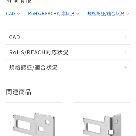
CAD
RoHS/REACH対応状況
規格認証/適合状況
CAD
情報更新：2006/4/1
RoHS/REACH対応状況
ログイン/会員登録いただくと、CADデータをダウンロー
情報更新：2026/7/29
規格認証/適合状況
ドすることができます。
※1 対応状況
EU RoHS
注意事項・凡例
UL認証
CSA認証
CEマーキング
対応済み：EU RoHS指令（10物質）の
ログイン/会員登録
関連商品
非含有に対応した製品が提供可能な商品で
Yes
Yes
Yes
対応状況
対応予定月
※1
※2
す。
対応予定：EU RoHS指令（10物質）の非含
対応済み
ご利用条件
有に対応した製品に切り替える予定のある
ダウンロードデータをご利用いただく前に、以下を必ずお読
LR型式承認
DNV型式承認
BV型式承認
KR型式承
商品です。
みください。
（イギリス
（ノルウェー
（フランス
（韓国
対応予定なし：EU RoHS指令（10物質）の
ソフトウェアの使用条件
船舶規格）
船舶規格）
船舶規格）
船舶規格
以下の条件をお読みいただき、同意のうえ
中国 RoHS
注意事項・凡例
非含有に非対応の商品で、対応品を出す予
ご利用ください。