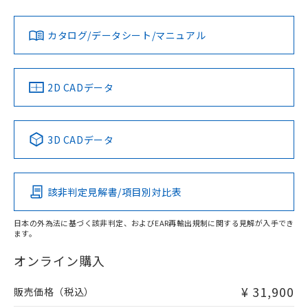
当社は、貴社製品を第三者に販売する
機器販売店・当社販売員にご確
在庫状況および標準価格結果を当社の
※2 対応予定月
「ｅ」：有害物質（10物質）のすべてが基
場合は、上記1、2および3の内容を当
認ください)
事前の承諾なく第三者に漏洩または開
準値以下であることを示します。
該第三者に通知します。また当社は、
示しないようお願いします。
カタログ/データシート/マニュアル
部品在庫の切り替え状況などにより、予定
「10」：通常の使用状況下において有害物
販売先および販売に係わる関係者が違
マイパーツ機能（部品リスト作成サー
空
受注生産機種、また在庫状況の
月が前後することがあります。
質が外部に漏えいし、環境に深刻な影響を
法に輸出するおそれがある場合は、取
ビス）をご利用いただくには、I-Web
白
情報を公開していない機種
及ぼさない年数を意味します。
り引きをいたしません。
メンバーズにご登録されている必要が
「－」：未確認です。当社販売部門へお問
2D CADデータ
あります。
い合わせください。
お客様が当ウェブサイト上で当社にご
※3 非含有証明書ダウンロード
登録された部品リストについて、当社
および当社の共同利用者が、当社の製
3D CADデータ
下記の非含有証明書をダウンロードするこ
品・サービスに関するお客様との取
とができます。
合意する
キャンセル
引・商談に必要な範囲で利用すること
をご了承ください。
EU RoHS指令（10物質）の非含有証明書
該非判定見解書/項目別対比表
※当社の共同利用者とは、
"個人情報
51物質の非含有証明書（当社基準）
の共同利用に関して"
の「1.共同利
※本証明書は発行日時点で非含有を証明す
用者の範囲」に記載されている法人を
日本の外為法に基づく該非判定、およびEAR再輸出規制に関する見解が入手でき
るもので、過去に遡って非含有を証明する
ます。
指します。
ものではありません。
オンライン購入
また、RoHS指令のフタル酸エステル類４
物質の対応では、対応完了までの期間は出
荷製品に未対応品が混在することから備考
¥ 31,900
販売価格（税込）
欄に対応日を記載しておりました。