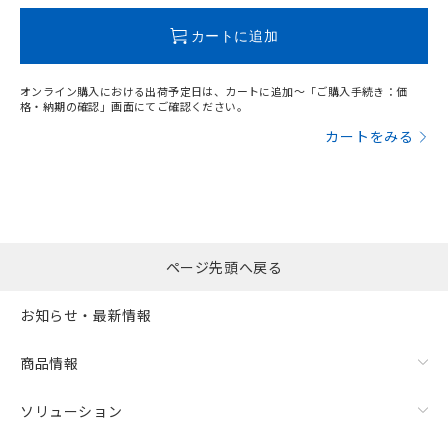
既に当社にて対応品への在庫切替を完了
していることから、特段のことがない限
カートに追加
り、2022年1月12日より割愛しておりま
す。
オンライン購入における出荷予定日は、カートに追加～「ご購入手続き：価
格・納期の確認」画面にてご確認ください。
カートをみる
ページ先頭へ戻る
お知らせ・最新情報
商品情報
ソリューション