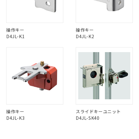
定はありません。
No
No
No
No
調査・確認中：EU RoHS指令（10物質）の
本サービスは、当社制御機器事業取扱
※1 中国RoHS○×表
中国 RoHS表
非含有の対応状況を調査中または確認中の
※1 ※2
商品の当社在庫状況および標準価格
商品です。
(税抜)を提供させていただくもので
この製品の規格認証/適合状況ページへ
Pb
Hg
Cd
Cr(VI)
「○」：最大均質材料含有率が中国RoHSの
非該当品：ライセンス料など無形物で、有
操作キー
操作キー
す。
その他の認証はこちらのページからご検索ください
基準値以下であることを示します。
害物質有無と関係のない商品です。
D4JL-K1
D4JL-K2
当社制御機器事業取扱商品の中には、
「×」：最大均質材料含有率が中国RoHSの
仕入先様の事情により、非含有部品として
本サービスの対象外となる商品もある
X
O
O
O
基準値を超えていることを示します。
いたものが、含有品と判明した場合などや
当社は、これら貴社製品のうち、外国
ことをご了承ください。
「－」：未確認です。当社販売部門へお問
むを得ず変更することがあります。
為替および外国貿易法に定める商品
在庫状況および標準価格照会結果は、
い合わせください。
（以下｢規制貨物等」という）を輸出
記載している更新日時点での社内デー
"対応済み"や非含有の記載がされた商品であっても、流通
*EU RoHS指令（10物質）：
または国外への提供する場合は、日本
記
タに基づき作成されるものであり、閲
説明
在庫等で未対応品が混在する可能性があります。
鉛(Pb) 1000ppm以下、 水銀(Hg) 1000ppm以下、 カド
*中国RoHS10物質の基準値 (GB/T26572)：
国政府の輸出許可(または役務取引許
号
覧された時点での実際の在庫および標
ミウム(Cd) 100ppm以下、
Pb(鉛) :1000ppm、 Hg(水銀) : 1000ppm、 Cd(カドミウ
非含有品が必要な際は、弊社営業部門もしくは販売店へお
可)を取得するなどの必要な手続きを
六価クロム(Cr(Ⅵ)) 1000ppm以下、ポリ臭化ビフェニル
ム) : 100ppm、
準価格とは異なる場合があることをご
問い合わせください。
類(PBB) 1000ppm以下、ポリ臭化ジフェニルエーテル類
Cr(Ⅵ)(六価クロム) : 1000ppm、 PBBs(ポリ臭化ビフェ
とります。
了承ください。
(PBDE) 1000ppm以下、フタル酸ビス(2-エチルヘキシ
○
一定数以上の在庫あり
ニル類) : 1000ppm、 PBDEs(ポリ臭化ジフェニルエーテ
当社は規制貨物を破棄する場合は、完
ル) (DEHP)(別名：DOP) 1000ppm以下、フタル酸ブチ
正式な納期状況および標準価格はお客
ル類) : 1000ppm、
ルベンジル（BBP） 1000ppm以下、フタル酸ジブチル
全に破砕するなど、違法に輸出されな
DBP(フタル酸ジブチル) : 1000ppm、 DIBP(フタル酸ジ
この製品のRoHS/REACH対応状況ページへ
様のお取引先、またはお客様担当のオ
（DBP） 1000ppm以下、フタル酸ジイソブチル
イソブチル) : 1000ppm、 BBP(フタル酸ブチルベンジ
△
一定数には満たないが在庫あり
いよう必要な手段を講じます。
ムロン制御機器販売店・当社販売員に
(DIBP) 1000ppm以下
ル) : 1000ppm、
操作キー
スライドキーユニット
当社は貴社製品を、核兵器、ミサイ
但し、RoHS指令で産業用監視および制御機器に対する
DEHP(フタル酸ビス(2-エチルヘキシル)) : 1000ppm
ご相談ください。
D4JL-K3
D4JL-SK40
適用除外項目は除く。
ル、化学兵器、生物兵器またはその他
－
在庫なし(最新の在庫状況につ
オムロン制御機器販売店や当社販売拠
フタル酸エステル類の４物質については閾値を超える意
武器並びにこれらの製造装置等に一切
いては、お客様のお取引先、ま
図的な使用がないことを確認しています。
点は「
販売ネットワーク
」をご確認
※2 環境保護使用期限
使用いたしません。
たはお客様担当のオムロン制御
ください。