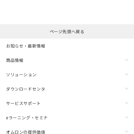
※本証明書は発行日時点で非含有を証明す
用者の範囲」に記載されている法人を
るもので、過去に遡って非含有を証明する
指します。
ものではありません。
また、RoHS指令のフタル酸エステル類４
物質の対応では、対応完了までの期間は出
ページ先頭へ戻る
荷製品に未対応品が混在することから備考
欄に対応日を記載しておりました。
お知らせ・最新情報
既に当社にて対応品への在庫切替を完了
していることから、特段のことがない限
り、2022年1月12日より割愛しておりま
商品情報
す。
ソリューション
ダウンロードセンタ
サービスサポート
eラーニング・セミナ
オムロンの提供価値