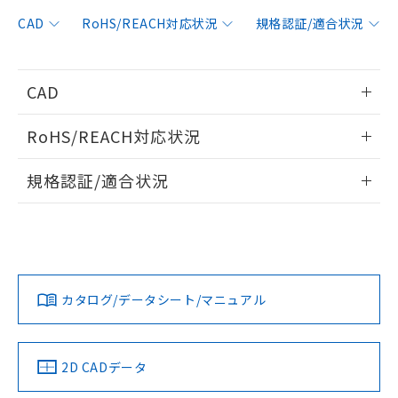
非含有に対応した製品が提供可能な商品で
す。
CAD
RoHS/REACH対応状況
規格認証/適合状況
対応予定：EU RoHS指令（10物質）の非含
ご利用条件
有に対応した製品に切り替える予定のある
商品です。
CAD
対応予定なし：EU RoHS指令（10物質）の
以下の条件をお読みいただき、同意のうえ
非含有に非対応の商品で、対応品を出す予
情報更新：2011/7/25
ご利用ください。
定はありません。
RoHS/REACH対応状況
調査・確認中：EU RoHS指令（10物質）の
本サービスは、当社制御機器事業取扱
ログイン/会員登録いただくと、CADデータをダウンロー
※1 中国RoHS○×表
非含有の対応状況を調査中または確認中の
情報更新：2026/7/29
商品の当社在庫状況および標準価格
規格認証/適合状況
ドすることができます。
商品です。
(税抜)を提供させていただくもので
「○」：最大均質材料含有率が中国RoHSの
非該当品：ライセンス料など無形物で、有
EU RoHS
注意事項・凡例
す。
基準値以下であることを示します。
UL認証
CSA認証
CEマーキング
害物質有無と関係のない商品です。
当社制御機器事業取扱商品の中には、
「×」：最大均質材料含有率が中国RoHSの
仕入先様の事情により、非含有部品として
ログイン/会員登録
本サービスの対象外となる商品もある
No
No
N/A
基準値を超えていることを示します。
いたものが、含有品と判明した場合などや
当社は、これら貴社製品のうち、外国
対応状況
対応予定月
※1
※2
ことをご了承ください。
「－」：未確認です。当社販売部門へお問
むを得ず変更することがあります。
為替および外国貿易法に定める商品
在庫状況および標準価格照会結果は、
い合わせください。
カタログ/データシート/マニュアル
（以下｢規制貨物等」という）を輸出
対応済み
記載している更新日時点での社内デー
ダウンロードデータをご利用いただく前に、以下を必ずお読
*EU RoHS指令（10物質）：
または国外への提供する場合は、日本
記
タに基づき作成されるものであり、閲
説明
LR型式承認
DNV型式承認
BV型式承認
KR型式承
鉛(Pb) 1000ppm以下、 水銀(Hg) 1000ppm以下、 カド
みください。
*中国RoHS10物質の基準値 (GB/T26572)：
国政府の輸出許可(または役務取引許
（イギリス
（ノルウェー
（フランス
（韓国
号
覧された時点での実際の在庫および標
ミウム(Cd) 100ppm以下、
Pb(鉛) :1000ppm、 Hg(水銀) : 1000ppm、 Cd(カドミウ
ソフトウェアの使用条件
可)を取得するなどの必要な手続きを
六価クロム(Cr(Ⅵ)) 1000ppm以下、ポリ臭化ビフェニル
船舶規格）
船舶規格）
船舶規格）
船舶規格
ム) : 100ppm、
中国 RoHS
準価格とは異なる場合があることをご
注意事項・凡例
2D CADデータ
類(PBB) 1000ppm以下、ポリ臭化ジフェニルエーテル類
Cr(Ⅵ)(六価クロム) : 1000ppm、 PBBs(ポリ臭化ビフェ
とります。
了承ください。
(PBDE) 1000ppm以下、フタル酸ビス(2-エチルヘキシ
○
一定数以上の在庫あり
ニル類) : 1000ppm、 PBDEs(ポリ臭化ジフェニルエーテ
No
No
No
No
当社は規制貨物を破棄する場合は、完
ル) (DEHP)(別名：DOP) 1000ppm以下、フタル酸ブチ