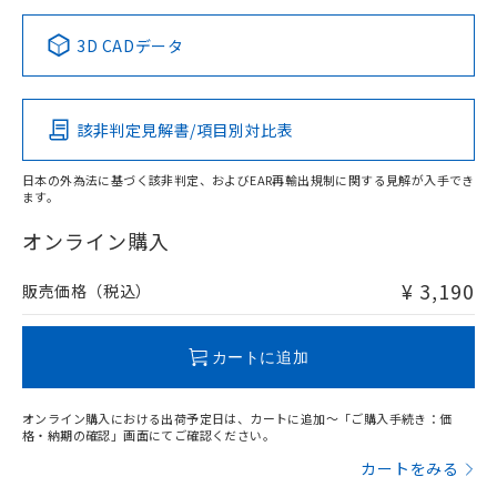
正式な納期状況および標準価格はお客
ル類) : 1000ppm、
ルベンジル（BBP） 1000ppm以下、フタル酸ジブチル
全に破砕するなど、違法に輸出されな
DBP(フタル酸ジブチル) : 1000ppm、 DIBP(フタル酸ジ
様のお取引先、またはお客様担当のオ
中国 RoHS表
※1 ※2
（DBP） 1000ppm以下、フタル酸ジイソブチル
イソブチル) : 1000ppm、 BBP(フタル酸ブチルベンジ
△
一定数には満たないが在庫あり
いよう必要な手段を講じます。
3D CADデータ
ムロン制御機器販売店・当社販売員に
(DIBP) 1000ppm以下
ル) : 1000ppm、
当社は貴社製品を、核兵器、ミサイ
但し、RoHS指令で産業用監視および制御機器に対する
DEHP(フタル酸ビス(2-エチルヘキシル)) : 1000ppm
この製品の規格認証/適合状況ページへ
Pb
ご相談ください。
Hg
Cd
Cr(VI)
適用除外項目は除く。
ル、化学兵器、生物兵器またはその他
－
在庫なし(最新の在庫状況につ
その他の認証はこちらのページからご検索ください
オムロン制御機器販売店や当社販売拠
フタル酸エステル類の４物質については閾値を超える意
武器並びにこれらの製造装置等に一切
いては、お客様のお取引先、ま
図的な使用がないことを確認しています。
点は「
販売ネットワーク
」をご確認
該非判定見解書/項目別対比表
※2 環境保護使用期限
X
使用いたしません。
O
O
O
たはお客様担当のオムロン制御
ください。
当社は、貴社製品を第三者に販売する
機器販売店・当社販売員にご確
在庫状況および標準価格結果を当社の
※2 対応予定月
「ｅ」：有害物質（10物質）のすべてが基
日本の外為法に基づく該非判定、およびEAR再輸出規制に関する見解が入手でき
場合は、上記1、2および3の内容を当
認ください)
事前の承諾なく第三者に漏洩または開
ます。
準値以下であることを示します。
該第三者に通知します。また当社は、
"対応済み"や非含有の記載がされた商品であっても、流通
示しないようお願いします。
部品在庫の切り替え状況などにより、予定
「10」：通常の使用状況下において有害物
販売先および販売に係わる関係者が違
在庫等で未対応品が混在する可能性があります。
マイパーツ機能（部品リスト作成サー
オンライン購入
空
受注生産機種、また在庫状況の
月が前後することがあります。
質が外部に漏えいし、環境に深刻な影響を
法に輸出するおそれがある場合は、取
非含有品が必要な際は、弊社営業部門もしくは販売店へお
ビス）をご利用いただくには、I-Web
白
情報を公開していない機種
及ぼさない年数を意味します。
り引きをいたしません。
問い合わせください。
メンバーズにご登録されている必要が
¥ 3,190
販売価格（税込）
「－」：未確認です。当社販売部門へお問
あります。
い合わせください。
お客様が当ウェブサイト上で当社にご
この製品のRoHS/REACH対応状況ページへ
※3 非含有証明書ダウンロード
登録された部品リストについて、当社
カートに追加
および当社の共同利用者が、当社の製
下記の非含有証明書をダウンロードするこ
品・サービスに関するお客様との取
とができます。
オンライン購入における出荷予定日は、カートに追加～「ご購入手続き：価
合意する
キャンセル
引・商談に必要な範囲で利用すること
格・納期の確認」画面にてご確認ください。
をご了承ください。
EU RoHS指令（10物質）の非含有証明書
カートをみる
※当社の共同利用者とは、
"個人情報
51物質の非含有証明書（当社基準）
の共同利用に関して"
の「1.共同利