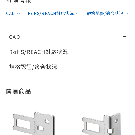
CAD
RoHS/REACH対応状況
規格認証/適合状況
CAD
情報更新：2006/4/1
RoHS/REACH対応状況
ログイン/会員登録いただくと、CADデータをダウンロー
情報更新：2026/7/29
規格認証/適合状況
ドすることができます。
※1 対応状況
EU RoHS
注意事項・凡例
UL認証
CSA認証
CEマーキング
対応済み：EU RoHS指令（10物質）の
ログイン/会員登録
関連商品
非含有に対応した製品が提供可能な商品で
Yes
Yes
Yes
対応状況
対応予定月
※1
※2
す。
対応予定：EU RoHS指令（10物質）の非含
対応済み
ご利用条件
有に対応した製品に切り替える予定のある
ダウンロードデータをご利用いただく前に、以下を必ずお読
LR型式承認
DNV型式承認
BV型式承認
KR型式承
商品です。
みください。
（イギリス
（ノルウェー
（フランス
（韓国
対応予定なし：EU RoHS指令（10物質）の
ソフトウェアの使用条件
船舶規格）
船舶規格）
船舶規格）
船舶規格
以下の条件をお読みいただき、同意のうえ
中国 RoHS
注意事項・凡例
非含有に非対応の商品で、対応品を出す予
ご利用ください。