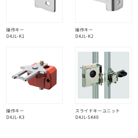
定はありません。
No
No
No
No
調査・確認中：EU RoHS指令（10物質）の
本サービスは、当社制御機器事業取扱
※1 中国RoHS○×表
中国 RoHS表
非含有の対応状況を調査中または確認中の
※1 ※2
商品の当社在庫状況および標準価格
商品です。
(税抜)を提供させていただくもので
この製品の規格認証/適合状況ページへ
Pb
Hg
Cd
Cr(VI)
「○」：最大均質材料含有率が中国RoHSの
非該当品：ライセンス料など無形物で、有
操作キー
操作キー
す。
その他の認証はこちらのページからご検索ください
基準値以下であることを示します。
害物質有無と関係のない商品です。
D4JL-K1
D4JL-K2
当社制御機器事業取扱商品の中には、
「×」：最大均質材料含有率が中国RoHSの
仕入先様の事情により、非含有部品として
本サービスの対象外となる商品もある
X
O
O
O
基準値を超えていることを示します。
いたものが、含有品と判明した場合などや
当社は、これら貴社製品のうち、外国
ことをご了承ください。
「－」：未確認です。当社販売部門へお問
むを得ず変更することがあります。
為替および外国貿易法に定める商品
在庫状況および標準価格照会結果は、
い合わせください。
（以下｢規制貨物等」という）を輸出
記載している更新日時点での社内デー
"対応済み"や非含有の記載がされた商品であっても、流通
*EU RoHS指令（10物質）：
または国外への提供する場合は、日本
記
タに基づき作成されるものであり、閲
説明
在庫等で未対応品が混在する可能性があります。
鉛(Pb) 1000ppm以下、 水銀(Hg) 1000ppm以下、 カド
*中国RoHS10物質の基準値 (GB/T26572)：
国政府の輸出許可(または役務取引許
号
覧された時点での実際の在庫および標
ミウム(Cd) 100ppm以下、
Pb(鉛) :1000ppm、 Hg(水銀) : 1000ppm、 Cd(カドミウ
非含有品が必要な際は、弊社営業部門もしくは販売店へお
可)を取得するなどの必要な手続きを
六価クロム(Cr(Ⅵ)) 1000ppm以下、ポリ臭化ビフェニル
ム) : 100ppm、
準価格とは異なる場合があることをご
問い合わせください。
類(PBB) 1000ppm以下、ポリ臭化ジフェニルエーテル類
Cr(Ⅵ)(六価クロム) : 1000ppm、 PBBs(ポリ臭化ビフェ
とります。
了承ください。
(PBDE) 1000ppm以下、フタル酸ビス(2-エチルヘキシ
○
一定数以上の在庫あり
ニル類) : 1000ppm、 PBDEs(ポリ臭化ジフェニルエーテ
当社は規制貨物を破棄する場合は、完
ル) (DEHP)(別名：DOP) 1000ppm以下、フタル酸ブチ
正式な納期状況および標準価格はお客
ル類) : 1000ppm、
ルベンジル（BBP） 1000ppm以下、フタル酸ジブチル
全に破砕するなど、違法に輸出されな
DBP(フタル酸ジブチル) : 1000ppm、 DIBP(フタル酸ジ
この製品のRoHS/REACH対応状況ページへ
様のお取引先、またはお客様担当のオ
（DBP） 1000ppm以下、フタル酸ジイソブチル
イソブチル) : 1000ppm、 BBP(フタル酸ブチルベンジ
△
一定数には満たないが在庫あり
いよう必要な手段を講じます。
ムロン制御機器販売店・当社販売員に
(DIBP) 1000ppm以下
ル) : 1000ppm、
操作キー
スライドキーユニット
当社は貴社製品を、核兵器、ミサイ
但し、RoHS指令で産業用監視および制御機器に対する
DEHP(フタル酸ビス(2-エチルヘキシル)) : 1000ppm
ご相談ください。
D4JL-K3
D4JL-SK40
適用除外項目は除く。
ル、化学兵器、生物兵器またはその他
－
在庫なし(最新の在庫状況につ
オムロン制御機器販売店や当社販売拠
フタル酸エステル類の４物質については閾値を超える意
武器並びにこれらの製造装置等に一切
いては、お客様のお取引先、ま
図的な使用がないことを確認しています。
点は「
販売ネットワーク
」をご確認
※2 環境保護使用期限
使用いたしません。
たはお客様担当のオムロン制御
ください。