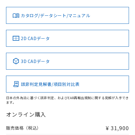
当社は、貴社製品を第三者に販売する
機器販売店・当社販売員にご確
在庫状況および標準価格結果を当社の
※2 対応予定月
「ｅ」：有害物質（10物質）のすべてが基
場合は、上記1、2および3の内容を当
認ください)
事前の承諾なく第三者に漏洩または開
準値以下であることを示します。
該第三者に通知します。また当社は、
示しないようお願いします。
カタログ/データシート/マニュアル
部品在庫の切り替え状況などにより、予定
「10」：通常の使用状況下において有害物
販売先および販売に係わる関係者が違
マイパーツ機能（部品リスト作成サー
空
受注生産機種、また在庫状況の
月が前後することがあります。
質が外部に漏えいし、環境に深刻な影響を
法に輸出するおそれがある場合は、取
ビス）をご利用いただくには、I-Web
白
情報を公開していない機種
及ぼさない年数を意味します。
り引きをいたしません。
メンバーズにご登録されている必要が
「－」：未確認です。当社販売部門へお問
2D CADデータ
あります。
い合わせください。
お客様が当ウェブサイト上で当社にご
※3 非含有証明書ダウンロード
登録された部品リストについて、当社
および当社の共同利用者が、当社の製
3D CADデータ
下記の非含有証明書をダウンロードするこ
品・サービスに関するお客様との取
とができます。
合意する
キャンセル
引・商談に必要な範囲で利用すること
をご了承ください。
EU RoHS指令（10物質）の非含有証明書
該非判定見解書/項目別対比表
※当社の共同利用者とは、
"個人情報
51物質の非含有証明書（当社基準）
の共同利用に関して"
の「1.共同利
※本証明書は発行日時点で非含有を証明す
用者の範囲」に記載されている法人を
日本の外為法に基づく該非判定、およびEAR再輸出規制に関する見解が入手でき
るもので、過去に遡って非含有を証明する
ます。
指します。
ものではありません。
オンライン購入
また、RoHS指令のフタル酸エステル類４
物質の対応では、対応完了までの期間は出
荷製品に未対応品が混在することから備考
¥ 31,900
販売価格（税込）
欄に対応日を記載しておりました。