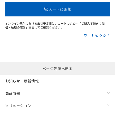
既に当社にて対応品への在庫切替を完了
していることから、特段のことがない限
カートに追加
り、2022年1月12日より割愛しておりま
す。
オンライン購入における出荷予定日は、カートに追加～「ご購入手続き：価
格・納期の確認」画面にてご確認ください。
カートをみる
ページ先頭へ戻る
お知らせ・最新情報
商品情報
ソリューション