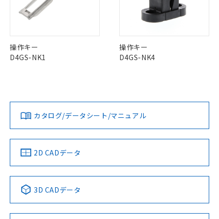
本サービスの対象外となる商品もある
基準値を超えていることを示します。
いたものが、含有品と判明した場合などや
当社は、これら貴社製品のうち、外国
ことをご了承ください。
「－」：未確認です。当社販売部門へお問
むを得ず変更することがあります。
為替および外国貿易法に定める商品
中国 RoHS表
※1 ※2
在庫状況および標準価格照会結果は、
い合わせください。
（以下｢規制貨物等」という）を輸出
記載している更新日時点での社内デー
Pb
Hg
Cd
Cr(VI)
*EU RoHS指令（10物質）：
または国外への提供する場合は、日本
記
タに基づき作成されるものであり、閲
説明
操作キー
操作キー
鉛(Pb) 1000ppm以下、 水銀(Hg) 1000ppm以下、 カド
*中国RoHS10物質の基準値 (GB/T26572)：
国政府の輸出許可(または役務取引許
号
覧された時点での実際の在庫および標
ミウム(Cd) 100ppm以下、
D4GS-NK1
D4GS-NK4
Pb(鉛) :1000ppm、 Hg(水銀) : 1000ppm、 Cd(カドミウ
可)を取得するなどの必要な手続きを
六価クロム(Cr(Ⅵ)) 1000ppm以下、ポリ臭化ビフェニル
ム) : 100ppm、
準価格とは異なる場合があることをご
O
O
O
O
類(PBB) 1000ppm以下、ポリ臭化ジフェニルエーテル類
Cr(Ⅵ)(六価クロム) : 1000ppm、 PBBs(ポリ臭化ビフェ
とります。
了承ください。
(PBDE) 1000ppm以下、フタル酸ビス(2-エチルヘキシ
○
一定数以上の在庫あり
ニル類) : 1000ppm、 PBDEs(ポリ臭化ジフェニルエーテ
当社は規制貨物を破棄する場合は、完
ル) (DEHP)(別名：DOP) 1000ppm以下、フタル酸ブチ
正式な納期状況および標準価格はお客
ル類) : 1000ppm、
ルベンジル（BBP） 1000ppm以下、フタル酸ジブチル
全に破砕するなど、違法に輸出されな
DBP(フタル酸ジブチル) : 1000ppm、 DIBP(フタル酸ジ
様のお取引先、またはお客様担当のオ
（DBP） 1000ppm以下、フタル酸ジイソブチル
イソブチル) : 1000ppm、 BBP(フタル酸ブチルベンジ
△
一定数には満たないが在庫あり
"対応済み"や非含有の記載がされた商品であっても、流通
いよう必要な手段を講じます。
ムロン制御機器販売店・当社販売員に
(DIBP) 1000ppm以下
ル) : 1000ppm、
在庫等で未対応品が混在する可能性があります。
当社は貴社製品を、核兵器、ミサイ
但し、RoHS指令で産業用監視および制御機器に対する
カタログ/データシート/マニュアル
DEHP(フタル酸ビス(2-エチルヘキシル)) : 1000ppm
ご相談ください。
適用除外項目は除く。
非含有品が必要な際は、弊社営業部門もしくは販売店へお
ル、化学兵器、生物兵器またはその他
－
在庫なし(最新の在庫状況につ
オムロン制御機器販売店や当社販売拠
フタル酸エステル類の４物質については閾値を超える意
問い合わせください。
武器並びにこれらの製造装置等に一切
いては、お客様のお取引先、ま
図的な使用がないことを確認しています。
点は「
販売ネットワーク
」をご確認
※2 環境保護使用期限
使用いたしません。
たはお客様担当のオムロン制御
ください。
2D CADデータ
当社は、貴社製品を第三者に販売する
機器販売店・当社販売員にご確
在庫状況および標準価格結果を当社の
この製品のRoHS/REACH対応状況ページへ
※2 対応予定月
「ｅ」：有害物質（10物質）のすべてが基
場合は、上記1、2および3の内容を当
認ください)
事前の承諾なく第三者に漏洩または開
準値以下であることを示します。
該第三者に通知します。また当社は、
示しないようお願いします。
部品在庫の切り替え状況などにより、予定
「10」：通常の使用状況下において有害物
販売先および販売に係わる関係者が違
マイパーツ機能（部品リスト作成サー
3D CADデータ
空
受注生産機種、また在庫状況の
月が前後することがあります。
質が外部に漏えいし、環境に深刻な影響を
法に輸出するおそれがある場合は、取
ビス）をご利用いただくには、I-Web
白
情報を公開していない機種
及ぼさない年数を意味します。
り引きをいたしません。
メンバーズにご登録されている必要が
「－」：未確認です。当社販売部門へお問