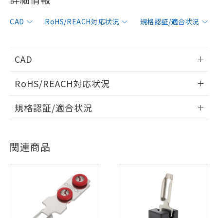
CAD
RoHS/REACH対応状況
規格認証/適合状況
※1 対応状況
CAD
対応済み：EU RoHS指令（10物質）の
情報更新：2006/4/1
RoHS/REACH対応状況
非含有に対応した製品が提供可能な商品で
す。
ログイン/会員登録いただくと、CADデータをダウンロー
情報更新：2026/7/29
対応予定：EU RoHS指令（10物質）の非含
規格認証/適合状況
ドすることができます。
ご利用条件
有に対応した製品に切り替える予定のある
EU RoHS
注意事項・凡例
D4GS-N3Rについての規格認証/適合状況については、「カス
商品です。
タマーサポートセンタ お客様相談室」または貴社担当オムロ
対応予定なし：EU RoHS指令（10物質）の
以下の条件をお読みいただき、同意のうえ
ログイン/会員登録
関連商品
ン営業員または販売店にお問い合わせください。
非含有に非対応の商品で、対応品を出す予
ご利用ください。
対応状況
対応予定月
※1
※2
定はありません。
調査・確認中：EU RoHS指令（10物質）の
本サービスは、当社制御機器事業取扱
お問い合わせ
※1 中国RoHS○×表
対応済み
非含有の対応状況を調査中または確認中の
ダウンロードデータをご利用いただく前に、以下を必ずお読
商品の当社在庫状況および標準価格
商品です。
みください。
(税抜)を提供させていただくもので
「○」：最大均質材料含有率が中国RoHSの
非該当品：ライセンス料など無形物で、有
ソフトウェアの使用条件
す。
基準値以下であることを示します。
害物質有無と関係のない商品です。
中国 RoHS
注意事項・凡例
当社制御機器事業取扱商品の中には、
「×」：最大均質材料含有率が中国RoHSの
仕入先様の事情により、非含有部品として