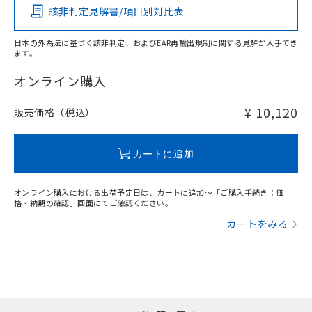
あります。
い合わせください。
該非判定見解書/項目別対比表
お客様が当ウェブサイト上で当社にご
※3 非含有証明書ダウンロード
登録された部品リストについて、当社
日本の外為法に基づく該非判定、およびEAR再輸出規制に関する見解が入手でき
および当社の共同利用者が、当社の製
下記の非含有証明書をダウンロードするこ
ます。
品・サービスに関するお客様との取
とができます。
合意する
キャンセル
引・商談に必要な範囲で利用すること
オンライン購入
をご了承ください。
EU RoHS指令（10物質）の非含有証明書
※当社の共同利用者とは、
"個人情報
¥ 10,120
販売価格（税込）
51物質の非含有証明書（当社基準）
の共同利用に関して"
の「1.共同利
※本証明書は発行日時点で非含有を証明す
用者の範囲」に記載されている法人を
るもので、過去に遡って非含有を証明する
指します。
カートに追加
ものではありません。
また、RoHS指令のフタル酸エステル類４
物質の対応では、対応完了までの期間は出
オンライン購入における出荷予定日は、カートに追加～「ご購入手続き：価
荷製品に未対応品が混在することから備考
格・納期の確認」画面にてご確認ください。
欄に対応日を記載しておりました。
カートをみる
既に当社にて対応品への在庫切替を完了
していることから、特段のことがない限
り、2022年1月12日より割愛しておりま
す。