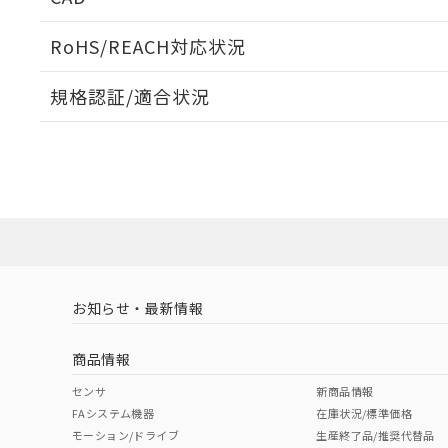
当社販売員に
※2 対応予定月
△
一定数に
当社は、貴社
オムロン制御
また当社は、
※2 環境保護使
RoHS/REACH対応状況
在庫状況およ
部品在庫の切り替
たしません。
－
在庫なし
す。
「ｅ」：有害物質
機器販売
ログイン/会員登録いただくと、CADデータをダウンロ
マイパーツ機
規格認証/適合状況
「10」：通常の
ている必要が
味します。
空
受注生産
EU RoHS
注意事項・凡例
お客様が当ウ
※3 非含有証明
D4GS-NK1についての規格認証/適合状況については、「
「－」：未確認で
白
が、当社の製
店にお問い合わせください。
さい。
下記の非含有証明
※当社の共同
対応状況
対応予定月
※1
※2
いる法人を指
EU RoHS指令（
ダウンロードデータをご利用いただく前に、以下を必ずお読
51物質の非含有証
対応済み
ソフトウェアの使用条件
※本証明書は発行
また、RoHS指
混在することから
お知らせ・最新情報
中国 RoHS
注意事項・凡例
既に当社にて対応
り割愛しておりま
商品情報
中国 RoHS表
※1 ※2
センサ
新商品情報
FAシステム機器
在庫状況/標準価格
Pb
Hg
Cd
Cr(V
モーション/ドライブ
生産終了品/推奨代替品