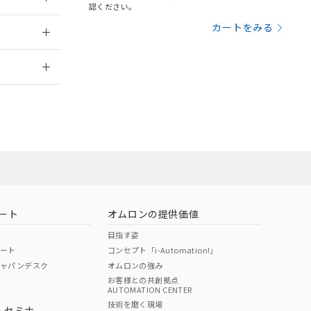
三者に通知します。
認ください。
さい。
合は、取り引きをい
：2006/4/1
カートをみる
ないようお願いしま
のオムロン制御
2026/7/29
バーズにご登録され
及ぼさない年数を意
び当社の共同利用者
員または販売
ることをご了承くだ
範囲」に記載されて
お問い合わせ
のではありません。
荷製品に未対応品が
ート
オムロンの提供価値
22年1月12日よ
目指す姿
ポート
コンセプト「i-Automation!」
ジャパンデスク
オムロンの強み
お客様との共創拠点
AUTOMATION CENTER
DIBP
BBP
DEHP
環境保護
技術を磨く現場
・セミナ