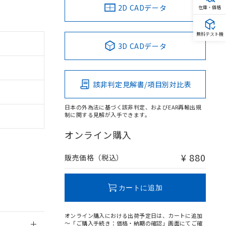
2D CADデータ
在庫・価格
無料テスト機
3D CADデータ
。
商品です。
該非判定見解書/項目別対比表
定はありません。
商品です。
日本の外為法に基づく該非判定、およびEAR再輸出規
制に関する見解が入手できます。
を得ず変更すること
オンライン購入
を提供させていただ
規制貨物等」とい
¥ 880
販売価格（税込）
引許可)を取得する
BDE) 1000ppm以下、
をご了承ください。
0ppm以下、フタル酸ジブチ
基づき作成されるも
う必要な手段を講じ
カートに追加
ことをご了承くださ
) : 1000ppm、
 1000ppm、
びにこれらの製造装
オンライン購入における出荷予定日は、カートに追加
ン制御機器販売店・
～「ご購入手続き：価格・納期の確認」画面にてご確