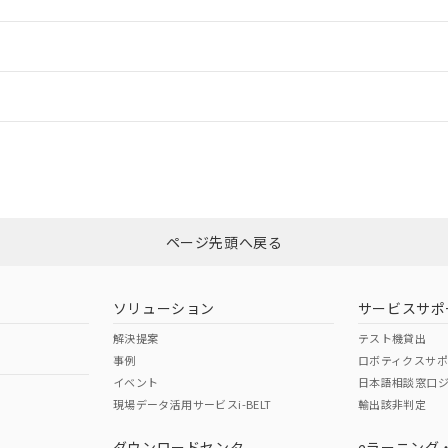
ご相談ください。
は満たないが在庫あり
製品を第三者に販売する場合は、上記1、2および3の内容を当該第
機器販売店や当社販売拠点は「
販売ネットワーク
」をご確認くだ
販売先および販売に係わる関係者が違法に輸出するおそれがある場
用期限
情報更新
び標準価格結果を当社の事前の承諾なく第三者に漏洩または開示し
え状況などにより、予定月が前後することがあります。
(最新の在庫状況については、お客様のお取引先、またはお客様担当
（10物質）のすべてが基準値以下であることを示します。
店・当社販売員にご確認ください)
ードすることができます。
情報更新：
能（部品リスト作成サービス）をご利用いただくには、I-Webメン
使用状況下において有害物質が外部に漏えいし、環境に深刻な影響を
あります。
機種、また在庫状況の情報を公開していない機種
ェブサイト上で当社にご登録された部品リストについて、当社およ
書ダウンロード
カスタマーサポートセンタ お客様相談室」または貴社担当オムロン営業
す。当社販売部門へお問い合わせください。
ログイン/会員登録
品・サービスに関するお客様との取引・商談に必要な範囲で利用す
合意する
キャンセル
書をダウンロードすることができます。
利用者とは、
"個人情報の共同利用に関して"
の「1.共同利用者の
非含有証明書
※3
します。
10物質）の非含有証明書
みください。
明書（当社基準）
ページ先頭へ戻る
ダウンロードはこちら
日時点で非含有を証明するもので、過去に遡って非含有を証明するも
令のフタル酸エステル類４物質の対応では、対応完了までの期間は出
備考欄に対応日を記載しておりました。
ソリューション
サービスサポ
品への在庫切替を完了していることから、特段のことがない限り、20
解決提案
テスト機貸出
す。
事例
ロボティクスサ
イベント
日本語相談窓口
現場データ活用サービスi-BELT
輸出該非判定
I)
PBBs
PBDEs
DBP
ダウンロードセンタ
eラーニング