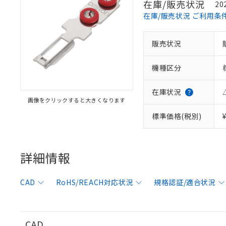
在庫/販売状況
20
在庫/販売状況 ご利用条
販売状況
※1 対応状況
機種区分
対応済み：EU
対応予定：EU R
対応予定なし：EU
在庫状況
画像をクリックすると大きくなります
調査・確認中：EU
ご利用条件
非該当品：ライセ
標準価格(税別)
※1 中国RoHS
仕入先様の事情に
があります。
以下の条件をお読
「○」：最大均質
「×」：最大均質
詳細情報
本サービスは
当社は、これ
*EU RoHS指令（10物
「－」：未確認で
鉛(Pb) 1000ppm以下、
くものです。
う）を輸出ま
記
説明
六価クロム(Cr(Ⅵ)) 1
当社制御機器
などの必要な
フタル酸ビス(2-エチルヘ
号
CAD
RoHS/REACH対応状況
規格認証/適合状況
*中国RoHS10物質の基準値 
ル（DBP） 1000ppm
在庫状況およ
当社は規制貨
Pb(鉛) :1000ppm、 Hg
但し、RoHS指令で産
のであり、閲
ます。
Cr(Ⅵ)(六価クロム) : 
フタル酸エステル類の４
○
一定数以
DBP(フタル酸ジブチル) :
い。
当社は貴社製
DEHP(フタル酸ビス(2-エ
正式な納期状
置等に一切使
CAD