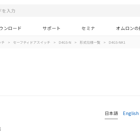
ウンロード
サポート
セミナ
オムロンの
ッチ
>
セーフティドアスイッチ
>
D4GS-N
>
形式仕様一覧
>
D4GS-NK1
日本語
English
形