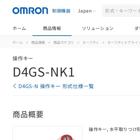
制御機器
Japan
ホーム
商品情報
ソリューション
ダ
ホーム
>
商品情報
>
商品カテゴリ
>
セーフティ
>
セーフティドアスイ
操作キー
D4GS-NK1
D4GS-N 操作キー 形式仕様一覧
商品概要
操作キー, 水平取りつけ