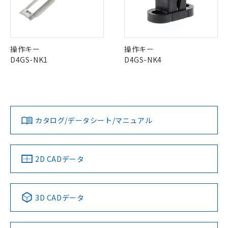
本サービスの対象外となる商品もある
基準値を超えていることを示します。
いたものが、含有品と判明した場合などや
当社は、これら貴社製品のうち、外国
ことをご了承ください。
「－」：未確認です。当社販売部門へお問
むを得ず変更することがあります。
為替および外国貿易法に定める商品
中国 RoHS表
※1 ※2
在庫状況および標準価格照会結果は、
い合わせください。
（以下｢規制貨物等」という）を輸出
記載している更新日時点での社内デー
Pb
Hg
Cd
Cr(VI)
*EU RoHS指令（10物質）：
または国外への提供する場合は、日本
記
タに基づき作成されるものであり、閲
説明
操作キー
操作キー
鉛(Pb) 1000ppm以下、 水銀(Hg) 1000ppm以下、 カド
*中国RoHS10物質の基準値 (GB/T26572)：
国政府の輸出許可(または役務取引許
号
覧された時点での実際の在庫および標
ミウム(Cd) 100ppm以下、
D4GS-NK1
D4GS-NK4
Pb(鉛) :1000ppm、 Hg(水銀) : 1000ppm、 Cd(カドミウ
可)を取得するなどの必要な手続きを
六価クロム(Cr(Ⅵ)) 1000ppm以下、ポリ臭化ビフェニル
ム) : 100ppm、
準価格とは異なる場合があることをご
O
O
O
O
類(PBB) 1000ppm以下、ポリ臭化ジフェニルエーテル類
Cr(Ⅵ)(六価クロム) : 1000ppm、 PBBs(ポリ臭化ビフェ
とります。
了承ください。
(PBDE) 1000ppm以下、フタル酸ビス(2-エチルヘキシ
○
一定数以上の在庫あり
ニル類) : 1000ppm、 PBDEs(ポリ臭化ジフェニルエーテ
当社は規制貨物を破棄する場合は、完
ル) (DEHP)(別名：DOP) 1000ppm以下、フタル酸ブチ
正式な納期状況および標準価格はお客
ル類) : 1000ppm、
ルベンジル（BBP） 1000ppm以下、フタル酸ジブチル
全に破砕するなど、違法に輸出されな
DBP(フタル酸ジブチル) : 1000ppm、 DIBP(フタル酸ジ
様のお取引先、またはお客様担当のオ
（DBP） 1000ppm以下、フタル酸ジイソブチル
イソブチル) : 1000ppm、 BBP(フタル酸ブチルベンジ
△
一定数には満たないが在庫あり
"対応済み"や非含有の記載がされた商品であっても、流通
いよう必要な手段を講じます。
ムロン制御機器販売店・当社販売員に
(DIBP) 1000ppm以下
ル) : 1000ppm、
在庫等で未対応品が混在する可能性があります。
当社は貴社製品を、核兵器、ミサイ
但し、RoHS指令で産業用監視および制御機器に対する
カタログ/データシート/マニュアル
DEHP(フタル酸ビス(2-エチルヘキシル)) : 1000ppm
ご相談ください。
適用除外項目は除く。
非含有品が必要な際は、弊社営業部門もしくは販売店へお
ル、化学兵器、生物兵器またはその他
－
在庫なし(最新の在庫状況につ
オムロン制御機器販売店や当社販売拠
フタル酸エステル類の４物質については閾値を超える意
問い合わせください。
武器並びにこれらの製造装置等に一切
いては、お客様のお取引先、ま
図的な使用がないことを確認しています。
点は「
販売ネットワーク
」をご確認
※2 環境保護使用期限
使用いたしません。
たはお客様担当のオムロン制御
ください。
2D CADデータ
当社は、貴社製品を第三者に販売する
機器販売店・当社販売員にご確
在庫状況および標準価格結果を当社の
この製品のRoHS/REACH対応状況ページへ
※2 対応予定月
「ｅ」：有害物質（10物質）のすべてが基
場合は、上記1、2および3の内容を当
認ください)
事前の承諾なく第三者に漏洩または開
準値以下であることを示します。
該第三者に通知します。また当社は、
示しないようお願いします。
部品在庫の切り替え状況などにより、予定
「10」：通常の使用状況下において有害物
販売先および販売に係わる関係者が違
マイパーツ機能（部品リスト作成サー
3D CADデータ
空
受注生産機種、また在庫状況の
月が前後することがあります。
質が外部に漏えいし、環境に深刻な影響を
法に輸出するおそれがある場合は、取
ビス）をご利用いただくには、I-Web
白
情報を公開していない機種
及ぼさない年数を意味します。
り引きをいたしません。
メンバーズにご登録されている必要が
「－」：未確認です。当社販売部門へお問