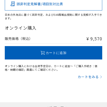
あります。
い合わせください。
該非判定見解書/項目別対比表
お客様が当ウェブサイト上で当社にご
※3 非含有証明書ダウンロード
登録された部品リストについて、当社
日本の外為法に基づく該非判定、およびEAR再輸出規制に関する見解が入手でき
および当社の共同利用者が、当社の製
下記の非含有証明書をダウンロードするこ
ます。
品・サービスに関するお客様との取
とができます。
合意する
キャンセル
引・商談に必要な範囲で利用すること
オンライン購入
をご了承ください。
EU RoHS指令（10物質）の非含有証明書
※当社の共同利用者とは、
"個人情報
¥ 9,570
販売価格（税込）
51物質の非含有証明書（当社基準）
の共同利用に関して"
の「1.共同利
※本証明書は発行日時点で非含有を証明す
用者の範囲」に記載されている法人を
るもので、過去に遡って非含有を証明する
指します。
カートに追加
ものではありません。
また、RoHS指令のフタル酸エステル類４
物質の対応では、対応完了までの期間は出
オンライン購入における出荷予定日は、カートに追加～「ご購入手続き：価
荷製品に未対応品が混在することから備考
格・納期の確認」画面にてご確認ください。
欄に対応日を記載しておりました。
カートをみる
既に当社にて対応品への在庫切替を完了
していることから、特段のことがない限
り、2022年1月12日より割愛しておりま
す。