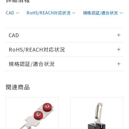
CAD
RoHS/REACH対応状況
規格認証/適合状況
※1 対応状況
CAD
対応済み：EU RoHS指令（10物質）の
情報更新：2006/4/1
RoHS/REACH対応状況
非含有に対応した製品が提供可能な商品で
す。
ログイン/会員登録いただくと、CADデータをダウンロー
情報更新：2026/7/29
対応予定：EU RoHS指令（10物質）の非含
規格認証/適合状況
ドすることができます。
ご利用条件
有に対応した製品に切り替える予定のある
EU RoHS
注意事項・凡例
D4GS-N1Rについての規格認証/適合状況については、「カス
商品です。
タマーサポートセンタ お客様相談室」または貴社担当オムロ
対応予定なし：EU RoHS指令（10物質）の
以下の条件をお読みいただき、同意のうえ
ログイン/会員登録
関連商品
ン営業員または販売店にお問い合わせください。
非含有に非対応の商品で、対応品を出す予
ご利用ください。
対応状況
対応予定月
※1
※2
定はありません。
調査・確認中：EU RoHS指令（10物質）の
本サービスは、当社制御機器事業取扱
お問い合わせ
※1 中国RoHS○×表
対応済み
非含有の対応状況を調査中または確認中の
ダウンロードデータをご利用いただく前に、以下を必ずお読
商品の当社在庫状況および標準価格
商品です。
みください。
(税抜)を提供させていただくもので
「○」：最大均質材料含有率が中国RoHSの
非該当品：ライセンス料など無形物で、有
ソフトウェアの使用条件
す。
基準値以下であることを示します。
害物質有無と関係のない商品です。
中国 RoHS
注意事項・凡例
当社制御機器事業取扱商品の中には、
「×」：最大均質材料含有率が中国RoHSの
仕入先様の事情により、非含有部品として