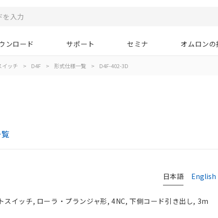
ウンロード
サポート
セミナ
オムロンの
スイッチ
>
D4F
>
形式仕様一覧
>
D4F-402-3D
一覧
日本語
English
イッチ, ローラ・プランジャ形, 4NC, 下側コード引き出し, 3m