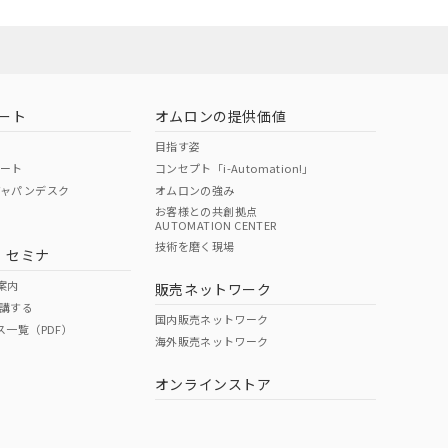
ート
オムロンの提供価値
目指す姿
ポート
コンセプト「i-Automation!」
ジャパンデスク
オムロンの強み
お客様との共創拠点
AUTOMATION CENTER
DIBP
BBP
DEHP
環境保護
技術を磨く現場
・セミナ
状況ページへ
使用期限
検索ください
案内
販売ネットワーク
講する
O
O
O
10
国内販売ネットワーク
ス一覧（PDF）
海外販売ネットワーク
オンラインストア