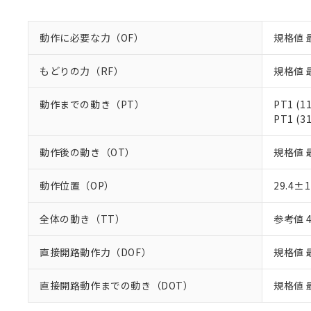
既に当社にて対応
り割愛しておりま
動作に必要な力（OF）
規格値 
もどりの力（RF）
規格値 最
動作までの動き（PT）
PT1 (1
PT1 (3
動作後の動き（OT）
規格値 
動作位置（OP）
29.4±
全体の動き（TT）
参考値 
直接開路動作力（DOF）
規格値 最
直接開路動作までの動き（DOT）
規格値 