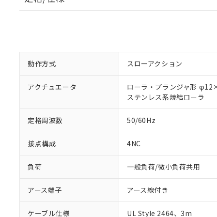
動作方式
スローアクション
アクチュエータ
ローラ・プランジャ形 φ12×
ステンレス系焼結ローラ
定格周波数
50/60Hz
接点構成
4NC
負荷
一般負荷/微小負荷共用
アース端子
アース線付き
ケーブル仕様
UL Style 2464、3m