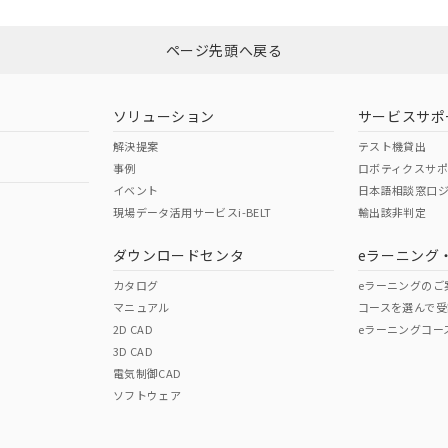
Yes
N/A
非含有証明書
※3
ページ先頭へ戻る
ダウンロードはこちら
型式承認
NK型式承認
ABS型式承認
韓国
（日本
（アメリカ
ソリューション
サービスサポ
舶規格）
船舶規格）
船舶規格）
解決提案
テスト機貸出
事例
ロボティクスサ
No
No
イベント
日本語相談窓口
現場データ活用サービスi-BELT
輸出該非判定
I)
PBBs
PBDEs
DBP
ダウンロードセンタ
eラーニング
この製品の規格認証/適合
その他の認証はこちらのページからご
カタログ
eラーニングのご
マニュアル
コースを選んで受
O
O
O
2D CAD
eラーニングコー
3D CAD
電気制御CAD
在庫等で未対応品が混在する可能性があります。
ソフトウェア
問い合わせください。