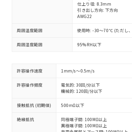
仕上り径: 8.3mm
引き出し方向: 下方向
AWG22
周囲温度範囲
使用時: -30～70℃ (た
周囲湿度範囲
95%RH以下
※1 対応状況
許容操作速度
1mm/s～0.5m/s
対応済み：EU
対応予定：EU R
許容操作頻度
電気的: 30回/分以下
対応予定なし：EU
機械的: 120回/分以下
調査・確認中：EU
ご利用条件
非該当品：ライセ
接触抵抗 (初期値)
500mΩ以下
※1 中国RoHS
仕入先様の事情に
があります。
以下の条件をお読
絶縁抵抗
同極端子間: 100MΩ以上
「○」：最大均質
異極端子間: 100MΩ以上
「×」：最大均質
本サービスは
当社は、これ
*EU RoHS指令（10物
充電金属部とアース間: 100MΩ以上