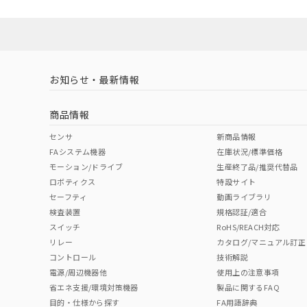
Yes
Yes
Yes
対応状況
対応予定月
※1
※2
ソフトウェアの使用条件
対応済み
LR型式承認
DNV型式承認
BV型式承認
KR
（イギリス
（ノルウェー
（フランス
（
お知らせ・最新情報
中国 RoHS
注意事項・凡例
船舶規格）
船舶規格）
船舶規格）
船
商品情報
取りつけ穴加工図
No
No
No
No
中国 RoHS表
※1 ※2
センサ
新商品情報
FAシステム機器
在庫状況/標準価格
Pb
Hg
Cd
Cr(V
モーション/ドライブ
生産終了品/推奨代替品
ロボティクス
特設サイト
セーフティ
動画ライブラリ
検査装置
規格認証/適合
X
O
O
O
スイッチ
RoHS/REACH対応
リレー
カタログ/マニュアル訂正
コントロール
技術解説
"対応済み"や非含有の記載がされた商品であっても、流通
電源/周辺機器他
使用上の注意事項
非含有品が必要な際は、弊社営業部門もしくは販売店へお
省エネ支援/環境対策機器
製品に関するFAQ
目的・仕様から探す
FA用語辞典