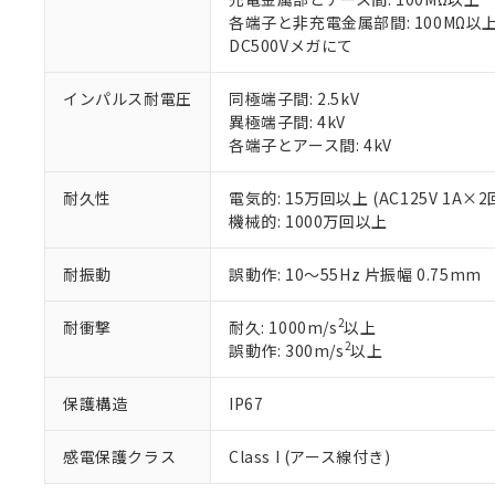
「－」：未確認で
鉛(Pb) 1000ppm以下、
くものです。
う）を輸出ま
記
説明
六価クロム(Cr(Ⅵ)) 1
各端子と非充電金属部間: 100MΩ以
当社制御機器
などの必要な
フタル酸ビス(2-エチルヘ
号
DC500Vメガにて
*中国RoHS10物質の基準値 
ル（DBP） 1000ppm
在庫状況およ
当社は規制貨
Pb(鉛) :1000ppm、 Hg
但し、RoHS指令で産
のであり、閲
ます。
Cr(Ⅵ)(六価クロム) : 
フタル酸エステル類の４
○
一定数以
インパルス耐電圧
同極端子間: 2.5kV
DBP(フタル酸ジブチル) :
い。
当社は貴社製
DEHP(フタル酸ビス(2-エ
異極端子間: 4kV
正式な納期状
置等に一切使
各端子とアース間: 4kV
当社販売員に
※2 対応予定月
△
一定数に
当社は、貴社
オムロン制御
また当社は、
※2 環境保護使
在庫状況およ
部品在庫の切り替
たしません。
耐久性
電気的: 15万回以上 (AC125V 1A×
－
在庫なし
す。
機械的: 1000万回以上
「ｅ」：有害物質
機器販売
マイパーツ機
「10」：通常の
ている必要が
味します。
耐振動
誤動作: 10～55Hz 片振幅 0.75mm
空
受注生産
お客様が当ウ
※3 非含有証明
「－」：未確認で
白
が、当社の製
2
耐衝撃
耐久: 1000m/s
以上
さい。
下記の非含有証明
2
誤動作: 300m/s
以上
※当社の共同
いる法人を指
EU RoHS指令（
保護構造
IP67
51物質の非含有証
※本証明書は発行
また、RoHS指
感電保護クラス
Class I (アース線付き)
混在することから