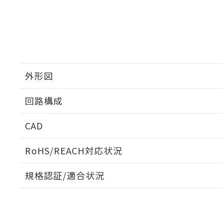
外形図
回路構成
CAD
ログイン/会員登録いただくと、CADデータをダウンロ
RoHS/REACH対応状況
規格認証/適合状況
EU RoHS
注意事項・凡例
UL認証
CSA認証
CEマーキング
ダウンロードデータをご利用いただく前に、以下を必ずお読