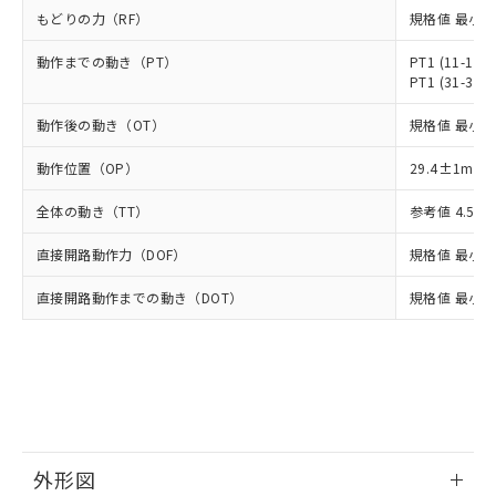
ルベンジル（BBP） 1000ppm以下、フタル酸ジブチル
全に破砕するなど、違法に輸出されな
DBP(フタル酸ジブチル) : 1000ppm、 DIBP(フタル酸ジ
様のお取引先、またはお客様担当のオ
もどりの力（RF）
規格値 最小 1
（DBP） 1000ppm以下、フタル酸ジイソブチル
イソブチル) : 1000ppm、 BBP(フタル酸ブチルベンジ
△
一定数には満たないが在庫あり
いよう必要な手段を講じます。
ムロン制御機器販売店・当社販売員に
(DIBP) 1000ppm以下
ル) : 1000ppm、
当社は貴社製品を、核兵器、ミサイ
但し、RoHS指令で産業用監視および制御機器に対する
DEHP(フタル酸ビス(2-エチルヘキシル)) : 1000ppm
動作までの動き（PT）
ご相談ください。
PT1 (11-12,
適用除外項目は除く。
ル、化学兵器、生物兵器またはその他
－
在庫なし(最新の在庫状況につ
PT1 (31-32,
オムロン制御機器販売店や当社販売拠
フタル酸エステル類の４物質については閾値を超える意
武器並びにこれらの製造装置等に一切
いては、お客様のお取引先、ま
図的な使用がないことを確認しています。
点は「
販売ネットワーク
」をご確認
※2 環境保護使用期限
動作後の動き（OT）
使用いたしません。
規格値 最小 3
たはお客様担当のオムロン制御
ください。
当社は、貴社製品を第三者に販売する
機器販売店・当社販売員にご確
在庫状況および標準価格結果を当社の
※2 対応予定月
動作位置（OP）
「ｅ」：有害物質（10物質）のすべてが基
29.4±1mm
場合は、上記1、2および3の内容を当
認ください)
事前の承諾なく第三者に漏洩または開
準値以下であることを示します。
該第三者に通知します。また当社は、
示しないようお願いします。
全体の動き（TT）
参考値 4.5m
部品在庫の切り替え状況などにより、予定
「10」：通常の使用状況下において有害物
販売先および販売に係わる関係者が違
マイパーツ機能（部品リスト作成サー
空
受注生産機種、また在庫状況の
月が前後することがあります。
質が外部に漏えいし、環境に深刻な影響を
法に輸出するおそれがある場合は、取
ビス）をご利用いただくには、I-Web
白
情報を公開していない機種
直接開路動作力（DOF）
規格値 最小 2
及ぼさない年数を意味します。
り引きをいたしません。
メンバーズにご登録されている必要が
「－」：未確認です。当社販売部門へお問
あります。
直接開路動作までの動き（DOT）
規格値 最小 1
い合わせください。
お客様が当ウェブサイト上で当社にご
※3 非含有証明書ダウンロード
登録された部品リストについて、当社
および当社の共同利用者が、当社の製
下記の非含有証明書をダウンロードするこ
品・サービスに関するお客様との取
とができます。
合意する
キャンセル
引・商談に必要な範囲で利用すること
をご了承ください。
EU RoHS指令（10物質）の非含有証明書
※当社の共同利用者とは、
"個人情報
51物質の非含有証明書（当社基準）
外形図
の共同利用に関して"
の「1.共同利