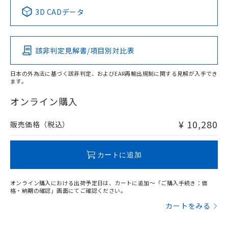
中国 RoHS表
※1 ※2
3D CADデータ
この製品の規格認証/適合状況ページへ
Pb
Hg
Cd
Cr(VI)
その他の認証はこちらのページからご検索ください
該非判定見解書/項目別対比表
X
O
O
O
日本の外為法に基づく該非判定、およびEAR再輸出規制に関する見解が入手でき
ます。
"対応済み"や非含有の記載がされた商品であっても、流通
在庫等で未対応品が混在する可能性があります。
オンライン購入
非含有品が必要な際は、弊社営業部門もしくは販売店へお
問い合わせください。
¥ 10,280
販売価格（税込）
この製品のRoHS/REACH対応状況ページへ
カートに追加
オンライン購入における出荷予定日は、カートに追加～「ご購入手続き：価
格・納期の確認」画面にてご確認ください。
カートをみる