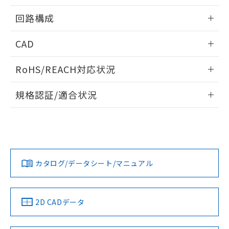
※本証明書は発行日時点で非含有を証明す
用者の範囲」に記載されている法人を
るもので、過去に遡って非含有を証明する
情報更新：2024/08/08
指します。
回路構成
ものではありません。
また、RoHS指令のフタル酸エステル類４
情報更新：2024/08/08
CAD
物質の対応では、対応完了までの期間は出
荷製品に未対応品が混在することから備考
ログイン/会員登録いただくと、CADデータをダウンロー
欄に対応日を記載しておりました。
RoHS/REACH対応状況
ドすることができます。
既に当社にて対応品への在庫切替を完了
していることから、特段のことがない限
情報更新：2026/7/29
規格認証/適合状況
り、2022年1月12日より割愛しておりま
す。
ログイン/会員登録
EU RoHS
注意事項・凡例
UL認証
CSA認証
CEマーキング
Yes
Yes
Yes
対応状況
対応予定月
※1
※2
ダウンロードデータをご利用いただく前に、以下を必ずお読
みください。
カタログ/データシート/マニュアル
対応済み
ソフトウェアの使用条件
LR型式承認
DNV型式承認
BV型式承認
KR型式承
（イギリス
（ノルウェー
（フランス
（韓国
船舶規格）
船舶規格）
船舶規格）
船舶規格
取りつけ穴加工図
中国 RoHS
注意事項・凡例
2D CADデータ
No
No
No
No