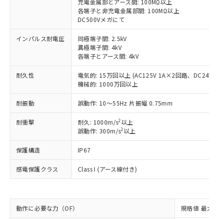
充電金属部とアース間: 100MΩ以上
す。
各端子と非充電金属部間: 100MΩ以上
対応予定：EU RoHS指令（10物質）の非含
DC500Vメガにて
ご利用条件
有に対応した製品に切り替える予定のある
商品です。
インパルス耐電圧
同極端子間: 2.5kV
対応予定なし：EU RoHS指令（10物質）の
異極端子間: 4kV
以下の条件をお読みいただき、同意のうえ
各端子とアース間: 4kV
非含有に非対応の商品で、対応品を出す予
ご利用ください。
定はありません。
耐久性
電気的: 15万回以上 (AC125V 1A×2回路、DC24V 
調査・確認中：EU RoHS指令（10物質）の
本サービスは、当社制御機器事業取扱
機械的: 1000万回以上
※1 中国RoHS○×表
非含有の対応状況を調査中または確認中の
商品の当社在庫状況および標準価格
商品です。
(税抜)を提供させていただくもので
耐振動
誤動作: 10～55Hz 片振幅 0.75mm
「○」：最大均質材料含有率が中国RoHSの
非該当品：ライセンス料など無形物で、有
す。
基準値以下であることを示します。
害物質有無と関係のない商品です。
2
耐衝撃
耐久: 1000m/s
以上
当社制御機器事業取扱商品の中には、
「×」：最大均質材料含有率が中国RoHSの
仕入先様の事情により、非含有部品として
2
誤動作: 300m/s
以上
本サービスの対象外となる商品もある
基準値を超えていることを示します。
いたものが、含有品と判明した場合などや
当社は、これら貴社製品のうち、外国
ことをご了承ください。
「－」：未確認です。当社販売部門へお問
むを得ず変更することがあります。
保護構造
IP67
為替および外国貿易法に定める商品
在庫状況および標準価格照会結果は、
い合わせください。
（以下｢規制貨物等」という）を輸出
記載している更新日時点での社内デー
感電保護クラス
Class I (アース線付き)
*EU RoHS指令（10物質）：
または国外への提供する場合は、日本
記
タに基づき作成されるものであり、閲
説明
鉛(Pb) 1000ppm以下、 水銀(Hg) 1000ppm以下、 カド
*中国RoHS10物質の基準値 (GB/T26572)：
国政府の輸出許可(または役務取引許
号
覧された時点での実際の在庫および標
ミウム(Cd) 100ppm以下、
Pb(鉛) :1000ppm、 Hg(水銀) : 1000ppm、 Cd(カドミウ
可)を取得するなどの必要な手続きを
六価クロム(Cr(Ⅵ)) 1000ppm以下、ポリ臭化ビフェニル
ム) : 100ppm、
準価格とは異なる場合があることをご
類(PBB) 1000ppm以下、ポリ臭化ジフェニルエーテル類
Cr(Ⅵ)(六価クロム) : 1000ppm、 PBBs(ポリ臭化ビフェ
とります。
了承ください。
(PBDE) 1000ppm以下、フタル酸ビス(2-エチルヘキシ
動作に必要な力（OF）
○
一定数以上の在庫あり
規格値 最大 1
ニル類) : 1000ppm、 PBDEs(ポリ臭化ジフェニルエーテ
当社は規制貨物を破棄する場合は、完
ル) (DEHP)(別名：DOP) 1000ppm以下、フタル酸ブチ
正式な納期状況および標準価格はお客
ル類) : 1000ppm、