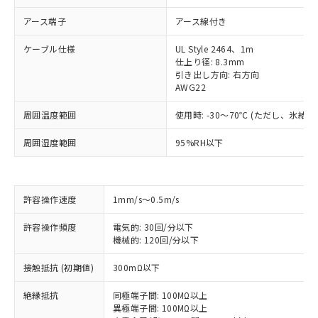
アース端子
アース線付き
ケーブル仕様
UL Style 2464、1m
仕上り径: 8.3mm
引き出し方向: 右方向
AWG22
周囲温度範囲
使用時: -30～70℃ (ただし、氷結
周囲湿度範囲
95%RH以下
許容操作速度
1mm/s～0.5m/s
許容操作頻度
電気的: 30回/分以下
機械的: 120回/分以下
※1 対応状況
接触抵抗 (初期値)
300mΩ以下
絶縁抵抗
同極端子間: 100MΩ以上
対応済み：EU RoHS指令（10物質）の
異極端子間: 100MΩ以上
非含有に対応した製品が提供可能な商品で