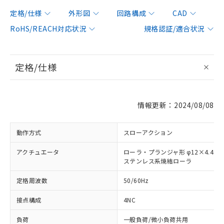
定格/仕様
外形図
回路構成
CAD
RoHS/REACH対応状況
規格認証/適合状況
定格/仕様
情報更新：2024/08/08
動作方式
スローアクション
アクチュエータ
ローラ・プランジャ形 φ12×4.4
ステンレス系焼結ローラ
定格周波数
50/60Hz
接点構成
4NC
負荷
一般負荷/微小負荷共用