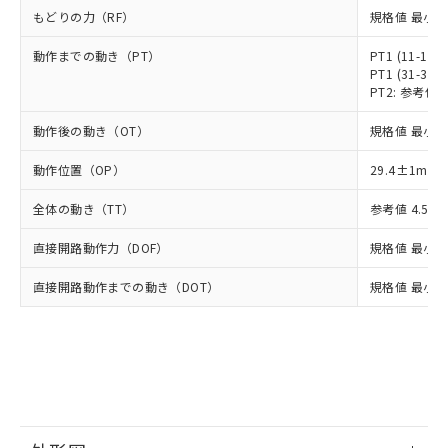
正式な納期状況および標準価格はお客
ル類) : 1000ppm、
ルベンジル（BBP） 1000ppm以下、フタル酸ジブチル
もどりの力（RF）
全に破砕するなど、違法に輸出されな
規格値 最小 1
DBP(フタル酸ジブチル) : 1000ppm、 DIBP(フタル酸ジ
様のお取引先、またはお客様担当のオ
（DBP） 1000ppm以下、フタル酸ジイソブチル
イソブチル) : 1000ppm、 BBP(フタル酸ブチルベンジ
△
一定数には満たないが在庫あり
いよう必要な手段を講じます。
ムロン制御機器販売店・当社販売員に
(DIBP) 1000ppm以下
ル) : 1000ppm、
動作までの動き（PT）
PT1 (11-12,
当社は貴社製品を、核兵器、ミサイ
但し、RoHS指令で産業用監視および制御機器に対する
DEHP(フタル酸ビス(2-エチルヘキシル)) : 1000ppm
ご相談ください。
PT1 (31-32,
適用除外項目は除く。
ル、化学兵器、生物兵器またはその他
－
在庫なし(最新の在庫状況につ
オムロン制御機器販売店や当社販売拠
フタル酸エステル類の４物質については閾値を超える意
PT2: 参考値 1
武器並びにこれらの製造装置等に一切
いては、お客様のお取引先、ま
図的な使用がないことを確認しています。
点は「
販売ネットワーク
」をご確認
※2 環境保護使用期限
使用いたしません。
たはお客様担当のオムロン制御
ください。
動作後の動き（OT）
規格値 最小 3
当社は、貴社製品を第三者に販売する
機器販売店・当社販売員にご確
在庫状況および標準価格結果を当社の
※2 対応予定月
「ｅ」：有害物質（10物質）のすべてが基
場合は、上記1、2および3の内容を当
認ください)
動作位置（OP）
事前の承諾なく第三者に漏洩または開
29.4±1mm
準値以下であることを示します。
該第三者に通知します。また当社は、
示しないようお願いします。
部品在庫の切り替え状況などにより、予定
「10」：通常の使用状況下において有害物
販売先および販売に係わる関係者が違
全体の動き（TT）
参考値 4.5m
マイパーツ機能（部品リスト作成サー
空
受注生産機種、また在庫状況の
月が前後することがあります。
質が外部に漏えいし、環境に深刻な影響を
法に輸出するおそれがある場合は、取
ビス）をご利用いただくには、I-Web
白
情報を公開していない機種
及ぼさない年数を意味します。
直接開路動作力（DOF）
り引きをいたしません。
規格値 最小 2
メンバーズにご登録されている必要が
「－」：未確認です。当社販売部門へお問
あります。
直接開路動作までの動き（DOT）
い合わせください。
規格値 最小 1
お客様が当ウェブサイト上で当社にご
※3 非含有証明書ダウンロード
登録された部品リストについて、当社
および当社の共同利用者が、当社の製
下記の非含有証明書をダウンロードするこ
品・サービスに関するお客様との取
とができます。
合意する
キャンセル
引・商談に必要な範囲で利用すること
をご了承ください。
EU RoHS指令（10物質）の非含有証明書
※当社の共同利用者とは、
"個人情報
51物質の非含有証明書（当社基準）
の共同利用に関して"
の「1.共同利