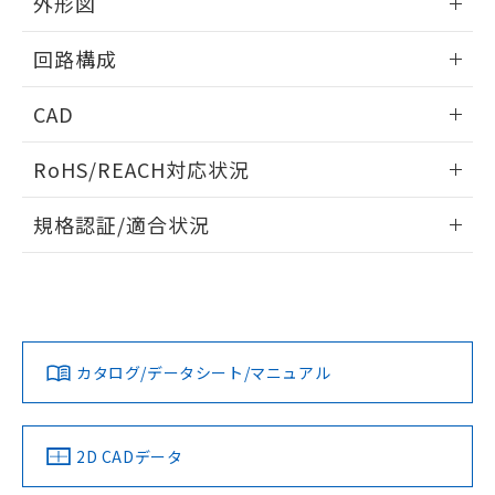
外形図
※本証明書は発行日時点で非含有を証明す
用者の範囲」に記載されている法人を
るもので、過去に遡って非含有を証明する
指します。
情報更新：2024/08/08
回路構成
ものではありません。
また、RoHS指令のフタル酸エステル類４
情報更新：2024/08/08
物質の対応では、対応完了までの期間は出
CAD
荷製品に未対応品が混在することから備考
欄に対応日を記載しておりました。
ログイン/会員登録いただくと、CADデータをダウンロー
RoHS/REACH対応状況
既に当社にて対応品への在庫切替を完了
ドすることができます。
していることから、特段のことがない限
情報更新：2026/7/29
り、2022年1月12日より割愛しておりま
規格認証/適合状況
す。
ログイン/会員登録
EU RoHS
注意事項・凡例
UL認証
CSA認証
CEマーキング
Yes
Yes
Yes
対応状況
対応予定月
※1
※2
ダウンロードデータをご利用いただく前に、以下を必ずお読
みください。
カタログ/データシート/マニュアル
対応済み
ソフトウェアの使用条件
LR型式承認
DNV型式承認
BV型式承認
KR型式承
（イギリス
（ノルウェー
（フランス
（韓国
船舶規格）
船舶規格）
船舶規格）
船舶規格
取りつけ穴加工図
中国 RoHS
注意事項・凡例
2D CADデータ
No
No
No
No