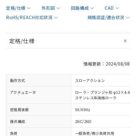
定格/仕様
外形図
回路構成
CAD
RoHS/REACH対応状況
規格認証/適合状況
定格/仕様
情報更新：2024/08/08
動作方式
スローアクション
アクチュエータ
ローラ・プランジャ形 φ12×4.4
ステンレス系焼結ローラ
定格周波数
50/60Hz
接点構成
2NC/2NO
負荷
一般負荷/微小負荷共用