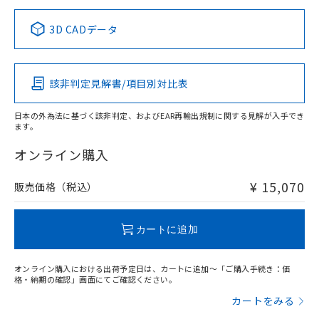
中国 RoHS表
※1 ※2
3D CADデータ
この製品の規格認証/適合状況ページへ
Pb
Hg
Cd
Cr(VI)
その他の認証はこちらのページからご検索ください
該非判定見解書/項目別対比表
X
O
O
O
日本の外為法に基づく該非判定、およびEAR再輸出規制に関する見解が入手でき
ます。
"対応済み"や非含有の記載がされた商品であっても、流通
在庫等で未対応品が混在する可能性があります。
オンライン購入
非含有品が必要な際は、弊社営業部門もしくは販売店へお
問い合わせください。
¥ 15,070
販売価格（税込）
この製品のRoHS/REACH対応状況ページへ
カートに追加
オンライン購入における出荷予定日は、カートに追加～「ご購入手続き：価
格・納期の確認」画面にてご確認ください。
カートをみる