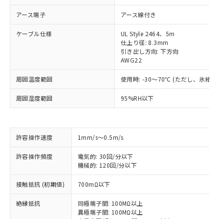
アース端子
アース線付き
ケーブル仕様
UL Style 2464、5m
仕上り径: 8.3mm
引き出し方向: 下方向
AWG22
周囲温度範囲
使用時: -30～70℃ (ただし、氷結
周囲湿度範囲
95%RH以下
許容操作速度
1mm/s～0.5m/s
許容操作頻度
電気的: 30回/分以下
機械的: 120回/分以下
接触抵抗 (初期値)
700mΩ以下
※1 対応状況
絶縁抵抗
同極端子間: 100MΩ以上
対応済み：EU RoHS指令（10物質）の
異極端子間: 100MΩ以上