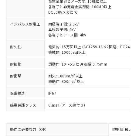
非含有に対応した製品が提供可能な商品で
充電金属部とアース間: 100MΩ以上
す。
各端子と非充電金属部間: 100MΩ以上
DC500Vメガにて
対応予定：EU RoHS指令（10物質）の非含
ご利用条件
有に対応した製品に切り替える予定のある
インパルス耐電圧
同極端子間: 2.5kV
商品です。
異極端子間: 4kV
対応予定なし：EU RoHS指令（10物質）の
各端子とアース間: 4kV
以下の条件をお読みいただき、同意のうえ
非含有に非対応の商品で、対応品を出す予
ご利用ください。
定はありません。
耐久性
電気的: 15万回以上 (AC125V 1A×2回路、DC24V 
調査・確認中：EU RoHS指令（10物質）の
機械的: 1000万回以上
本サービスは、当社制御機器事業取扱
※1 中国RoHS○×表
非含有の対応状況を調査中または確認中の
商品の当社在庫状況および標準価格
商品です。
耐振動
誤動作: 10～55Hz 片振幅 0.75mm
(税抜)を提供させていただくもので
「○」：最大均質材料含有率が中国RoHSの
非該当品：ライセンス料など無形物で、有
す。
基準値以下であることを示します。
2
耐衝撃
耐久: 1000m/s
以上
害物質有無と関係のない商品です。
当社制御機器事業取扱商品の中には、
2
誤動作: 300m/s
以上
「×」：最大均質材料含有率が中国RoHSの
仕入先様の事情により、非含有部品として
本サービスの対象外となる商品もある
基準値を超えていることを示します。
いたものが、含有品と判明した場合などや
当社は、これら貴社製品のうち、外国
ことをご了承ください。
保護構造
IP67
「－」：未確認です。当社販売部門へお問
むを得ず変更することがあります。
為替および外国貿易法に定める商品
在庫状況および標準価格照会結果は、
い合わせください。
（以下｢規制貨物等」という）を輸出
記載している更新日時点での社内デー
感電保護クラス
Class I (アース線付き)
*EU RoHS指令（10物質）：
または国外への提供する場合は、日本
記
タに基づき作成されるものであり、閲
説明
鉛(Pb) 1000ppm以下、 水銀(Hg) 1000ppm以下、 カド
*中国RoHS10物質の基準値 (GB/T26572)：
国政府の輸出許可(または役務取引許
号
覧された時点での実際の在庫および標
ミウム(Cd) 100ppm以下、
Pb(鉛) :1000ppm、 Hg(水銀) : 1000ppm、 Cd(カドミウ
可)を取得するなどの必要な手続きを
六価クロム(Cr(Ⅵ)) 1000ppm以下、ポリ臭化ビフェニル
ム) : 100ppm、
準価格とは異なる場合があることをご
類(PBB) 1000ppm以下、ポリ臭化ジフェニルエーテル類
Cr(Ⅵ)(六価クロム) : 1000ppm、 PBBs(ポリ臭化ビフェ
とります。
動作に必要な力（OF）
規格値 最大 1
了承ください。
(PBDE) 1000ppm以下、フタル酸ビス(2-エチルヘキシ
○
一定数以上の在庫あり
ニル類) : 1000ppm、 PBDEs(ポリ臭化ジフェニルエーテ
当社は規制貨物を破棄する場合は、完
ル) (DEHP)(別名：DOP) 1000ppm以下、フタル酸ブチ