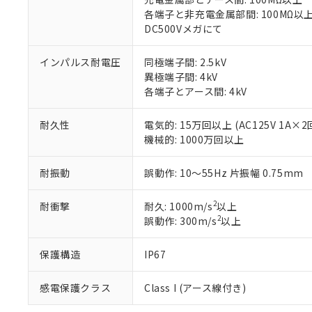
「－」：未確認で
鉛(Pb) 1000ppm以下、
くものです。
う）を輸出ま
各端子と非充電金属部間: 100MΩ以
記
説明
六価クロム(Cr(Ⅵ)) 1
当社制御機器
などの必要な
DC500Vメガにて
フタル酸ビス(2-エチルヘ
号
*中国RoHS10物質の基準値 
ル（DBP） 1000ppm
在庫状況およ
当社は規制貨
Pb(鉛) :1000ppm、 Hg
但し、RoHS指令で産
のであり、閲
ます。
Cr(Ⅵ)(六価クロム) : 
インパルス耐電圧
同極端子間: 2.5kV
フタル酸エステル類の４
○
一定数以
DBP(フタル酸ジブチル) :
い。
当社は貴社製
異極端子間: 4kV
DEHP(フタル酸ビス(2-エ
正式な納期状
置等に一切使
各端子とアース間: 4kV
当社販売員に
※2 対応予定月
△
一定数に
当社は、貴社
オムロン制御
また当社は、
※2 環境保護使
耐久性
電気的: 15万回以上 (AC125V 1A×
在庫状況およ
部品在庫の切り替
たしません。
－
在庫なし
機械的: 1000万回以上
す。
「ｅ」：有害物質
機器販売
マイパーツ機
「10」：通常の
耐振動
誤動作: 10～55Hz 片振幅 0.75mm
ている必要が
味します。
空
受注生産
お客様が当ウ
※3 非含有証明
「－」：未確認で
白
が、当社の製
2
耐衝撃
耐久: 1000m/s
以上
さい。
下記の非含有証明
2
誤動作: 300m/s
以上
※当社の共同
いる法人を指
EU RoHS指令（
保護構造
IP67
51物質の非含有証
※本証明書は発行
感電保護クラス
Class I (アース線付き)
また、RoHS指
混在することから