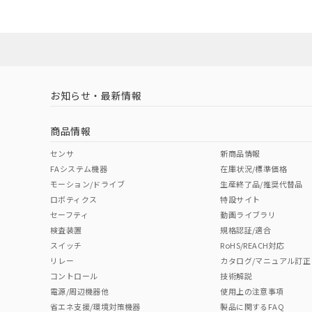
ダウンロードデータをご利用いただく前に、以下を必ずお読
Yes
Yes
Yes
対応状況
対応予定月
※1
※2
ソフトウェアの使用条件
対応済み
LR型式承認
DNV型式承認
BV型式承認
KR
（イギリス
（ノルウェー
（フランス
（
お知らせ・最新情報
中国 RoHS
注意事項・凡例
船舶規格）
船舶規格）
船舶規格）
船
商品情報
取りつけ穴加工図
No
No
No
No
中国 RoHS表
※1 ※2
センサ
新商品情報
FAシステム機器
在庫状況/標準価格
Pb
Hg
Cd
Cr(V
モーション/ドライブ
生産終了品/推奨代替品
ロボティクス
特設サイト
セーフティ
動画ライブラリ
検査装置
規格認証/適合
X
O
O
O
スイッチ
RoHS/REACH対応
リレー
カタログ/マニュアル訂正
コントロール
技術解説
"対応済み"や非含有の記載がされた商品であっても、流通
電源/周辺機器他
使用上の注意事項
非含有品が必要な際は、弊社営業部門もしくは販売店へお
省エネ支援/環境対策機器
製品に関するFAQ