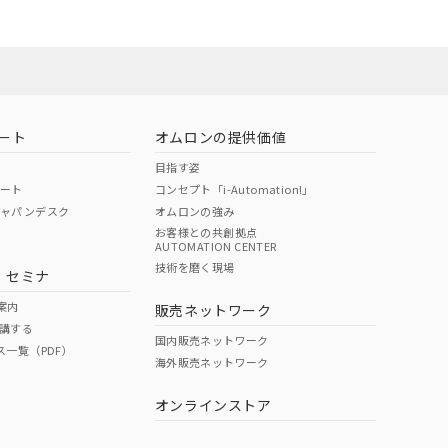
ート
オムロンの提供価値
目指す姿
ポート
コンセプト「i-Automation!」
ジャパンデスク
オムロンの強み
お客様との共創拠点
AUTOMATION CENTER
DIBP
BBP
DEHP
環境保護
技術を磨く現場
・セミナ
状況ページへ
使用期限
検索ください
案内
販売ネットワーク
講する
O
O
O
10
国内販売ネットワーク
ス一覧（PDF）
海外販売ネットワーク
オンラインストア