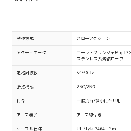
動作方式
スローアクション
アクチュエータ
ローラ・プランジャ形 φ12×
ステンレス系焼結ローラ
定格周波数
50/60Hz
接点構成
2NC/2NO
負荷
一般負荷/微小負荷共用
アース端子
アース線付き
ケーブル仕様
UL Style 2464、3m