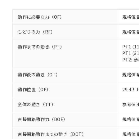
既に当社にて対応
り割愛しておりま
動作に必要な力（OF）
規格値 
もどりの力（RF）
規格値 最
動作までの動き（PT）
PT1 (1
PT1 (3
PT2: 参
動作後の動き（OT）
規格値 
動作位置（OP）
29.4±
全体の動き（TT）
参考値 
直接開路動作力（DOF）
規格値 最
直接開路動作までの動き（DOT）
規格値 