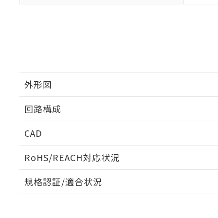
外形図
回路構成
CAD
ログイン/会員登録いただくと、CADデータをダウンロ
RoHS/REACH対応状況
規格認証/適合状況
EU RoHS
注意事項・凡例
UL認証
CSA認証
CEマーキング