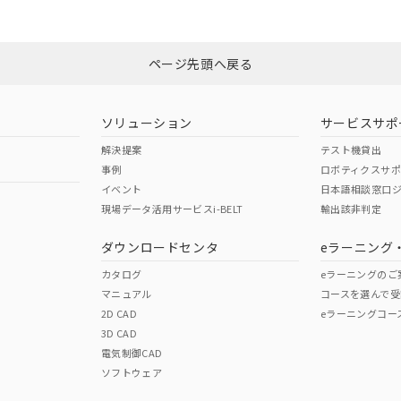
みください。
Yes
N/A
非含有証明書
※3
ページ先頭へ戻る
ダウンロードはこちら
型式承認
NK型式承認
ABS型式承認
韓国
（日本
（アメリカ
ソリューション
サービスサポ
舶規格）
船舶規格）
船舶規格）
解決提案
テスト機貸出
事例
ロボティクスサ
No
No
イベント
日本語相談窓口
現場データ活用サービスi-BELT
輸出該非判定
I)
PBBs
PBDEs
DBP
ダウンロードセンタ
eラーニング
この製品の規格認証/適合
その他の認証はこちらのページからご
カタログ
eラーニングのご
マニュアル
コースを選んで受
O
O
O
2D CAD
eラーニングコー
3D CAD
電気制御CAD
在庫等で未対応品が混在する可能性があります。
ソフトウェア
問い合わせください。