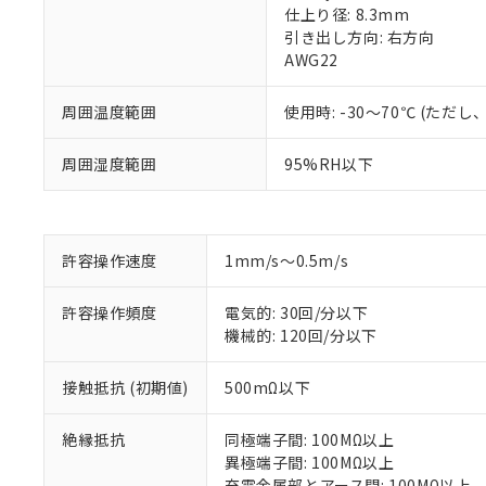
仕上り径: 8.3mm
引き出し方向: 右方向
AWG22
周囲温度範囲
使用時: -30～70℃ (た
周囲湿度範囲
95%RH以下
※1 対応状況
許容操作速度
1mm/s～0.5m/s
対応済み：EU
許容操作頻度
電気的: 30回/分以下
対応予定：EU R
機械的: 120回/分以下
対応予定なし：EU
調査・確認中：EU
ご利用条件
接触抵抗 (初期値)
500mΩ以下
非該当品：ライセ
※1 中国RoHS
仕入先様の事情に
があります。
絶縁抵抗
同極端子間: 100MΩ以上
以下の条件をお読
「○」：最大均質
異極端子間: 100MΩ以上
「×」：最大均質
本サービスは
当社は、これ
充電金属部とアース間: 100MΩ以上
*EU RoHS指令（10物