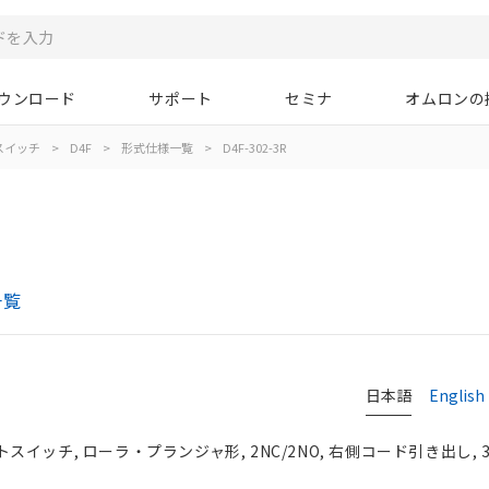
ウンロード
サポート
セミナ
オムロンの
スイッチ
>
D4F
>
形式仕様一覧
>
D4F-302-3R
一覧
日本語
English
イッチ, ローラ・プランジャ形, 2NC/2NO, 右側コード引き出し, 