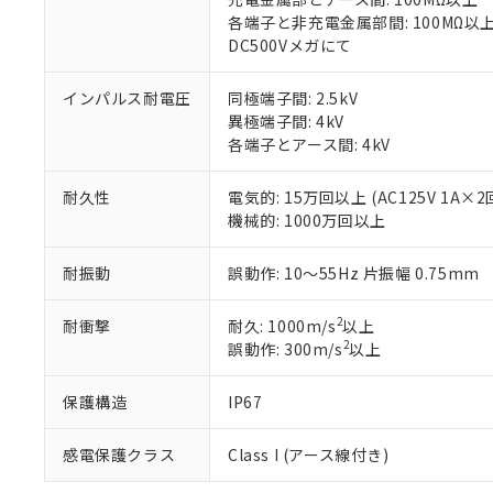
「－」：未確認で
鉛(Pb) 1000ppm以下、
くものです。
う）を輸出ま
各端子と非充電金属部間: 100MΩ以
記
説明
六価クロム(Cr(Ⅵ)) 1
当社制御機器
などの必要な
DC500Vメガにて
フタル酸ビス(2-エチルヘ
号
*中国RoHS10物質の基準値 
ル（DBP） 1000ppm
在庫状況およ
当社は規制貨
Pb(鉛) :1000ppm、 Hg
但し、RoHS指令で産
のであり、閲
ます。
Cr(Ⅵ)(六価クロム) : 
インパルス耐電圧
同極端子間: 2.5kV
フタル酸エステル類の４
○
一定数以
DBP(フタル酸ジブチル) :
い。
当社は貴社製
異極端子間: 4kV
DEHP(フタル酸ビス(2-エ
正式な納期状
置等に一切使
各端子とアース間: 4kV
当社販売員に
※2 対応予定月
△
一定数に
当社は、貴社
オムロン制御
また当社は、
※2 環境保護使
耐久性
電気的: 15万回以上 (AC125V 1A×
在庫状況およ
部品在庫の切り替
たしません。
－
在庫なし
機械的: 1000万回以上
す。
「ｅ」：有害物質
機器販売
マイパーツ機
「10」：通常の
耐振動
誤動作: 10～55Hz 片振幅 0.75mm
ている必要が
味します。
空
受注生産
お客様が当ウ
※3 非含有証明
「－」：未確認で
白
が、当社の製
2
耐衝撃
耐久: 1000m/s
以上
さい。
下記の非含有証明
2
誤動作: 300m/s
以上
※当社の共同
いる法人を指
EU RoHS指令（
保護構造
IP67
51物質の非含有証
※本証明書は発行
感電保護クラス
Class I (アース線付き)
また、RoHS指
混在することから