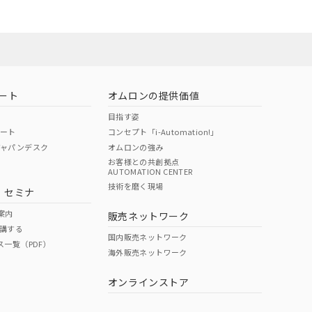
ート
オムロンの提供価値
目指す姿
ポート
コンセプト「i-Automation!」
ジャパンデスク
オムロンの強み
お客様との共創拠点
AUTOMATION CENTER
DIBP
BBP
DEHP
環境保護
技術を磨く現場
・セミナ
状況ページへ
使用期限
検索ください
案内
販売ネットワーク
講する
O
O
O
10
国内販売ネットワーク
ス一覧（PDF）
海外販売ネットワーク
オンラインストア