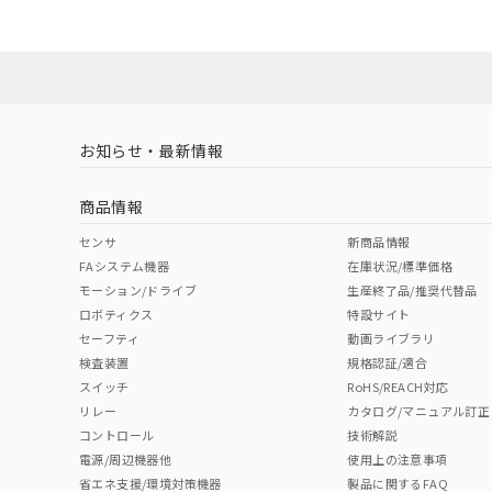
ダウンロードデータをご利用いただく前に、以下を必ずお読
Yes
Yes
Yes
対応状況
対応予定月
※1
※2
ソフトウェアの使用条件
対応済み
LR型式承認
DNV型式承認
BV型式承認
KR
（イギリス
（ノルウェー
（フランス
（
お知らせ・最新情報
中国 RoHS
注意事項・凡例
船舶規格）
船舶規格）
船舶規格）
船
商品情報
取りつけ穴加工図
No
No
No
No
中国 RoHS表
※1 ※2
センサ
新商品情報
FAシステム機器
在庫状況/標準価格
Pb
Hg
Cd
Cr(V
モーション/ドライブ
生産終了品/推奨代替品
ロボティクス
特設サイト
セーフティ
動画ライブラリ
検査装置
規格認証/適合
X
O
O
O
スイッチ
RoHS/REACH対応
リレー
カタログ/マニュアル訂正
コントロール
技術解説
"対応済み"や非含有の記載がされた商品であっても、流通
電源/周辺機器他
使用上の注意事項
非含有品が必要な際は、弊社営業部門もしくは販売店へお
省エネ支援/環境対策機器
製品に関するFAQ