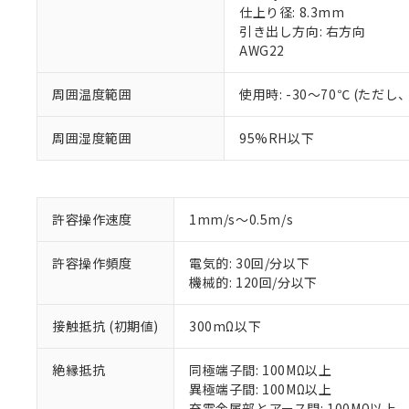
仕上り径: 8.3mm
引き出し方向: 右方向
AWG22
周囲温度範囲
使用時: -30～70℃ (た
周囲湿度範囲
95%RH以下
※1 対応状況
許容操作速度
1mm/s～0.5m/s
対応済み：EU
許容操作頻度
電気的: 30回/分以下
対応予定：EU R
機械的: 120回/分以下
対応予定なし：EU
調査・確認中：EU
ご利用条件
接触抵抗 (初期値)
300mΩ以下
非該当品：ライセ
※1 中国RoHS
仕入先様の事情に
があります。
絶縁抵抗
同極端子間: 100MΩ以上
以下の条件をお読
「○」：最大均質
異極端子間: 100MΩ以上
「×」：最大均質
本サービスは
当社は、これ
充電金属部とアース間: 100MΩ以上
*EU RoHS指令（10物