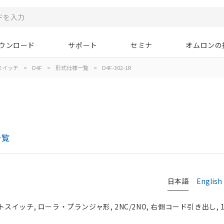
ウンロード
サポート
セミナ
オムロンの
スイッチ
>
D4F
>
形式仕様一覧
>
D4F-302-1R
一覧
日本語
English
イッチ, ローラ・プランジャ形, 2NC/2NO, 右側コード引き出し, 