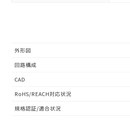
外形図
回路構成
CAD
ログイン/会員登録いただくと、CADデータをダウンロ
RoHS/REACH対応状況
規格認証/適合状況
EU RoHS
注意事項・凡例
UL認証
CSA認証
CEマーキング