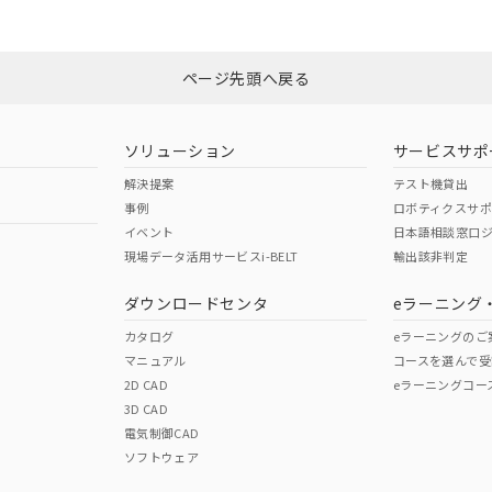
みください。
Yes
N/A
非含有証明書
※3
ページ先頭へ戻る
ダウンロードはこちら
型式承認
NK型式承認
ABS型式承認
韓国
（日本
（アメリカ
ソリューション
サービスサポ
舶規格）
船舶規格）
船舶規格）
解決提案
テスト機貸出
事例
ロボティクスサ
No
No
イベント
日本語相談窓口
現場データ活用サービスi-BELT
輸出該非判定
I)
PBBs
PBDEs
DBP
ダウンロードセンタ
eラーニング
この製品の規格認証/適合
その他の認証はこちらのページからご
カタログ
eラーニングのご
マニュアル
コースを選んで受
O
O
O
2D CAD
eラーニングコー
3D CAD
電気制御CAD
在庫等で未対応品が混在する可能性があります。
ソフトウェア
問い合わせください。