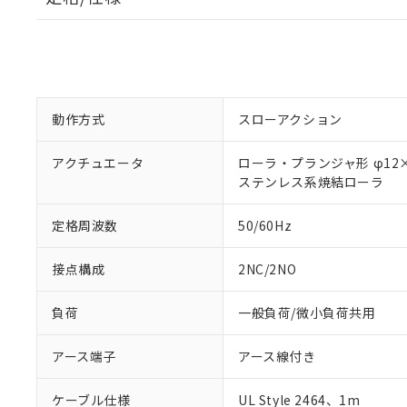
動作方式
スローアクション
アクチュエータ
ローラ・プランジャ形 φ12×
ステンレス系焼結ローラ
定格周波数
50/60Hz
接点構成
2NC/2NO
負荷
一般負荷/微小負荷共用
アース端子
アース線付き
ケーブル仕様
UL Style 2464、1m