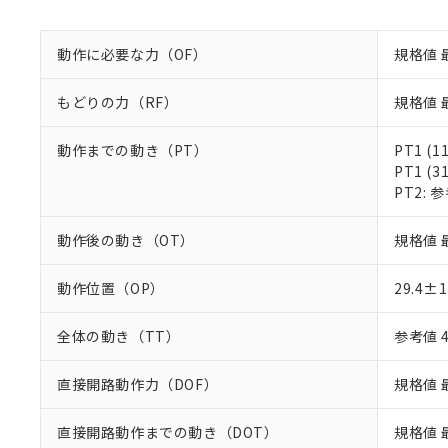
既に当社にて対応
り割愛しておりま
動作に必要な力（OF）
規格値 
もどりの力（RF）
規格値 最
動作までの動き（PT）
PT1 (1
PT1 (3
PT2: 参
動作後の動き（OT）
規格値 
動作位置（OP）
29.4±
全体の動き（TT）
参考値 
直接開路動作力（DOF）
規格値 最
直接開路動作までの動き（DOT）
規格値 