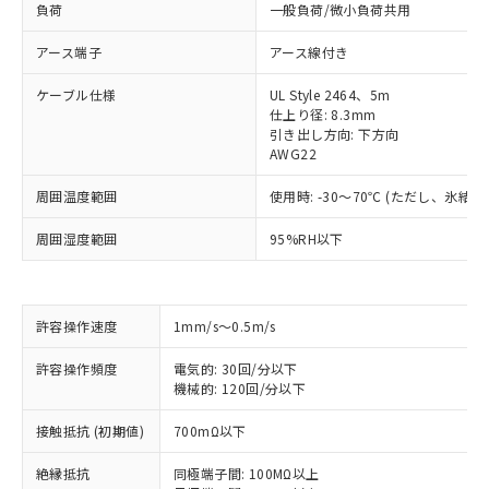
負荷
一般負荷/微小負荷共用
アース端子
アース線付き
ケーブル仕様
UL Style 2464、5m
仕上り径: 8.3mm
引き出し方向: 下方向
AWG22
周囲温度範囲
使用時: -30～70℃ (ただし、氷結
周囲湿度範囲
95%RH以下
許容操作速度
1mm/s～0.5m/s
許容操作頻度
電気的: 30回/分以下
機械的: 120回/分以下
※1 対応状況
接触抵抗 (初期値)
700mΩ以下
対応済み：EU RoHS指令（10物質）の
非含有に対応した製品が提供可能な商品で
絶縁抵抗
同極端子間: 100MΩ以上