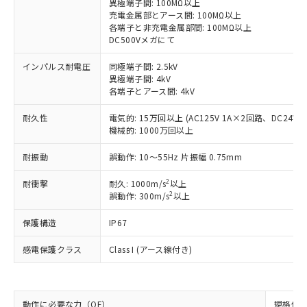
す。
異極端子間: 100MΩ以上
対応予定：EU RoHS指令（10物質）の非含
充電金属部とアース間: 100MΩ以上
ご利用条件
各端子と非充電金属部間: 100MΩ以上
有に対応した製品に切り替える予定のある
DC500Vメガにて
商品です。
対応予定なし：EU RoHS指令（10物質）の
インパルス耐電圧
同極端子間: 2.5kV
以下の条件をお読みいただき、同意のうえ
非含有に非対応の商品で、対応品を出す予
異極端子間: 4kV
ご利用ください。
定はありません。
各端子とアース間: 4kV
調査・確認中：EU RoHS指令（10物質）の
本サービスは、当社制御機器事業取扱
※1 中国RoHS○×表
非含有の対応状況を調査中または確認中の
耐久性
電気的: 15万回以上 (AC125V 1A×2回路、DC24V 
商品の当社在庫状況および標準価格
商品です。
機械的: 1000万回以上
(税抜)を提供させていただくもので
「○」：最大均質材料含有率が中国RoHSの
非該当品：ライセンス料など無形物で、有
す。
基準値以下であることを示します。
耐振動
誤動作: 10～55Hz 片振幅 0.75mm
害物質有無と関係のない商品です。
当社制御機器事業取扱商品の中には、
「×」：最大均質材料含有率が中国RoHSの
仕入先様の事情により、非含有部品として
本サービスの対象外となる商品もある
2
耐衝撃
耐久: 1000m/s
以上
基準値を超えていることを示します。
いたものが、含有品と判明した場合などや
当社は、これら貴社製品のうち、外国
ことをご了承ください。
2
誤動作: 300m/s
以上
「－」：未確認です。当社販売部門へお問
むを得ず変更することがあります。
為替および外国貿易法に定める商品
在庫状況および標準価格照会結果は、
い合わせください。
（以下｢規制貨物等」という）を輸出
保護構造
IP67
記載している更新日時点での社内デー
*EU RoHS指令（10物質）：
または国外への提供する場合は、日本
記
タに基づき作成されるものであり、閲
説明
鉛(Pb) 1000ppm以下、 水銀(Hg) 1000ppm以下、 カド
*中国RoHS10物質の基準値 (GB/T26572)：
国政府の輸出許可(または役務取引許
感電保護クラス
Class I (アース線付き)
号
覧された時点での実際の在庫および標
ミウム(Cd) 100ppm以下、
Pb(鉛) :1000ppm、 Hg(水銀) : 1000ppm、 Cd(カドミウ
可)を取得するなどの必要な手続きを
六価クロム(Cr(Ⅵ)) 1000ppm以下、ポリ臭化ビフェニル
ム) : 100ppm、
準価格とは異なる場合があることをご
類(PBB) 1000ppm以下、ポリ臭化ジフェニルエーテル類
Cr(Ⅵ)(六価クロム) : 1000ppm、 PBBs(ポリ臭化ビフェ
とります。
了承ください。
(PBDE) 1000ppm以下、フタル酸ビス(2-エチルヘキシ
○
一定数以上の在庫あり
ニル類) : 1000ppm、 PBDEs(ポリ臭化ジフェニルエーテ
当社は規制貨物を破棄する場合は、完
ル) (DEHP)(別名：DOP) 1000ppm以下、フタル酸ブチ
正式な納期状況および標準価格はお客
ル類) : 1000ppm、
ルベンジル（BBP） 1000ppm以下、フタル酸ジブチル
動作に必要な力（OF）
規格値 最
全に破砕するなど、違法に輸出されな
DBP(フタル酸ジブチル) : 1000ppm、 DIBP(フタル酸ジ