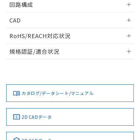
情報更新：2024/08/08
るもので、過去に遡って非含有を証明する
回路構成
指します。
ものではありません。
情報更新：2024/08/08
また、RoHS指令のフタル酸エステル類４
CAD
物質の対応では、対応完了までの期間は出
荷製品に未対応品が混在することから備考
ログイン/会員登録いただくと、CADデータをダウンロー
RoHS/REACH対応状況
欄に対応日を記載しておりました。
ドすることができます。
既に当社にて対応品への在庫切替を完了
情報更新：2026/7/29
していることから、特段のことがない限
規格認証/適合状況
り、2022年1月12日より割愛しておりま
ログイン/会員登録
EU RoHS
注意事項・凡例
す。
UL認証
CSA認証
CEマーキング
Yes
Yes
Yes
対応状況
対応予定月
※1
※2
ダウンロードデータをご利用いただく前に、以下を必ずお読
みください。
カタログ/データシート/マニュアル
対応済み
ソフトウェアの使用条件
LR型式承認
DNV型式承認
BV型式承認
KR型式承
（イギリス
（ノルウェー
（フランス
（韓国
船舶規格）
船舶規格）
船舶規格）
船舶規格
中国 RoHS
注意事項・凡例
2D CADデータ
No
No
No
No
取りつけ穴加工図
中国 RoHS表
※1 ※2