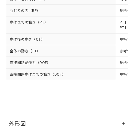
様のお取引先、またはお客様担当のオ
（DBP） 1000ppm以下、フタル酸ジイソブチル
イソブチル) : 1000ppm、 BBP(フタル酸ブチルベンジ
△
一定数には満たないが在庫あり
いよう必要な手段を講じます。
ムロン制御機器販売店・当社販売員に
(DIBP) 1000ppm以下
ル) : 1000ppm、
もどりの力（RF）
規格値 最
当社は貴社製品を、核兵器、ミサイ
但し、RoHS指令で産業用監視および制御機器に対する
DEHP(フタル酸ビス(2-エチルヘキシル)) : 1000ppm
ご相談ください。
適用除外項目は除く。
ル、化学兵器、生物兵器またはその他
－
在庫なし(最新の在庫状況につ
オムロン制御機器販売店や当社販売拠
フタル酸エステル類の４物質については閾値を超える意
動作までの動き（PT）
PT1 (11
武器並びにこれらの製造装置等に一切
いては、お客様のお取引先、ま
図的な使用がないことを確認しています。
点は「
販売ネットワーク
」をご確認
PT1 (31
※2 環境保護使用期限
使用いたしません。
たはお客様担当のオムロン制御
ください。
当社は、貴社製品を第三者に販売する
機器販売店・当社販売員にご確
在庫状況および標準価格結果を当社の
動作後の動き（OT）
規格値 最
※2 対応予定月
「ｅ」：有害物質（10物質）のすべてが基
場合は、上記1、2および3の内容を当
認ください)
事前の承諾なく第三者に漏洩または開
準値以下であることを示します。
該第三者に通知します。また当社は、
全体の動き（TT）
参考値 5
示しないようお願いします。
部品在庫の切り替え状況などにより、予定
「10」：通常の使用状況下において有害物
販売先および販売に係わる関係者が違
マイパーツ機能（部品リスト作成サー
空
受注生産機種、また在庫状況の
月が前後することがあります。
質が外部に漏えいし、環境に深刻な影響を
法に輸出するおそれがある場合は、取
直接開路動作力（DOF）
規格値 最
ビス）をご利用いただくには、I-Web
白
情報を公開していない機種
及ぼさない年数を意味します。
り引きをいたしません。
メンバーズにご登録されている必要が
「－」：未確認です。当社販売部門へお問
直接開路動作までの動き（DOT）
規格値 最
あります。
い合わせください。
お客様が当ウェブサイト上で当社にご
※3 非含有証明書ダウンロード
登録された部品リストについて、当社
および当社の共同利用者が、当社の製
下記の非含有証明書をダウンロードするこ
品・サービスに関するお客様との取
とができます。
合意する
キャンセル
引・商談に必要な範囲で利用すること
をご了承ください。
EU RoHS指令（10物質）の非含有証明書
※当社の共同利用者とは、
"個人情報
外形図
51物質の非含有証明書（当社基準）
の共同利用に関して"
の「1.共同利
※本証明書は発行日時点で非含有を証明す
用者の範囲」に記載されている法人を