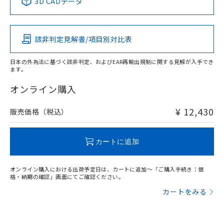
3D CADデータ
この製品の規格認証/適合状況ページへ
Pb
Hg
Cd
Cr(VI)
その他の認証はこちらのページからご検索ください
該非判定見解書/項目別対比表
O
O
O
O
日本の外為法に基づく該非判定、およびEAR再輸出規制に関する見解が入手でき
ます。
"対応済み"や非含有の記載がされた商品であっても、流通
在庫等で未対応品が混在する可能性があります。
オンライン購入
非含有品が必要な際は、弊社営業部門もしくは販売店へお
問い合わせください。
¥ 12,430
販売価格（税込）
この製品のRoHS/REACH対応状況ページへ
カートに追加
オンライン購入における出荷予定日は、カートに追加～「ご購入手続き：価
格・納期の確認」画面にてご確認ください。
カートをみる