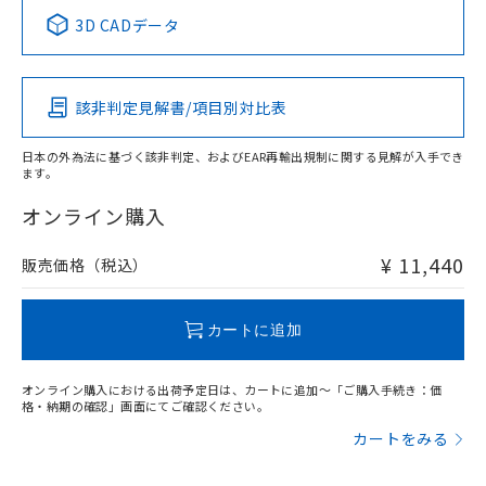
中国 RoHS表
※1 ※2
3D CADデータ
この製品の規格認証/適合状況ページへ
Pb
Hg
Cd
Cr(VI)
その他の認証はこちらのページからご検索ください
該非判定見解書/項目別対比表
X
O
O
O
日本の外為法に基づく該非判定、およびEAR再輸出規制に関する見解が入手でき
ます。
"対応済み"や非含有の記載がされた商品であっても、流通
在庫等で未対応品が混在する可能性があります。
オンライン購入
非含有品が必要な際は、弊社営業部門もしくは販売店へお
問い合わせください。
¥ 11,440
販売価格（税込）
この製品のRoHS/REACH対応状況ページへ
カートに追加
オンライン購入における出荷予定日は、カートに追加～「ご購入手続き：価
格・納期の確認」画面にてご確認ください。
カートをみる