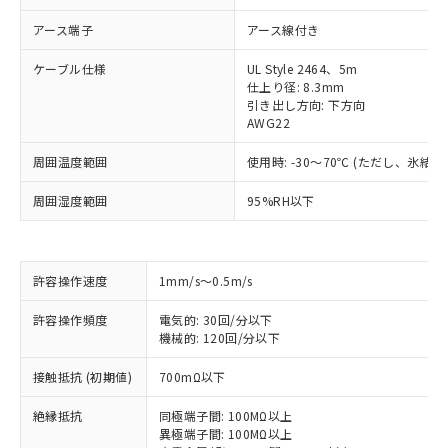
アース端子
アース線付き
ケーブル仕様
UL Style 2464、5m
仕上り径: 8.3mm
引き出し方向: 下方向
AWG22
周囲温度範囲
使用時: -30～70℃ (ただし、氷結
周囲湿度範囲
95%RH以下
許容操作速度
1mm/s～0.5m/s
許容操作頻度
電気的: 30回/分以下
機械的: 120回/分以下
※1 対応状況
接触抵抗 (初期値)
700mΩ以下
絶縁抵抗
同極端子間: 100MΩ以上
対応済み：EU RoHS指令（10物質）の
異極端子間: 100MΩ以上
非含有に対応した製品が提供可能な商品で