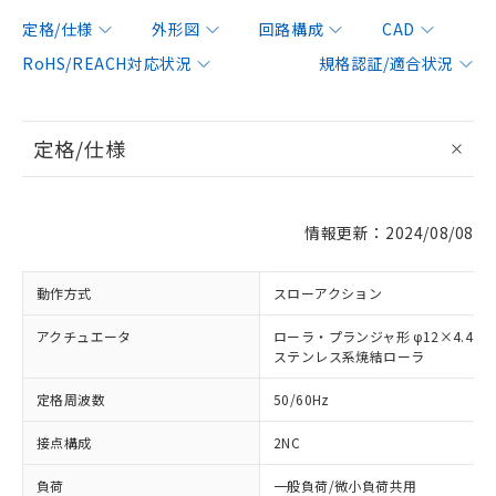
定格/仕様
外形図
回路構成
CAD
RoHS/REACH対応状況
規格認証/適合状況
定格/仕様
情報更新：2024/08/08
動作方式
スローアクション
アクチュエータ
ローラ・プランジャ形 φ12×4.4
ステンレス系焼結ローラ
定格周波数
50/60Hz
接点構成
2NC
負荷
一般負荷/微小負荷共用