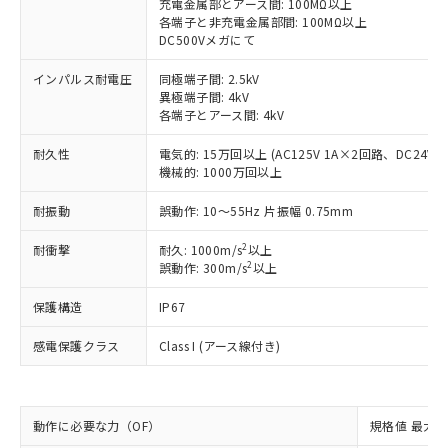
充電金属部とアース間: 100MΩ以上
す。
各端子と非充電金属部間: 100MΩ以上
対応予定：EU RoHS指令（10物質）の非含
DC500Vメガにて
ご利用条件
有に対応した製品に切り替える予定のある
商品です。
インパルス耐電圧
同極端子間: 2.5kV
対応予定なし：EU RoHS指令（10物質）の
異極端子間: 4kV
以下の条件をお読みいただき、同意のうえ
各端子とアース間: 4kV
非含有に非対応の商品で、対応品を出す予
ご利用ください。
定はありません。
耐久性
電気的: 15万回以上 (AC125V 1A×2回路、DC24V 
調査・確認中：EU RoHS指令（10物質）の
本サービスは、当社制御機器事業取扱
機械的: 1000万回以上
※1 中国RoHS○×表
非含有の対応状況を調査中または確認中の
商品の当社在庫状況および標準価格
商品です。
(税抜)を提供させていただくもので
耐振動
誤動作: 10～55Hz 片振幅 0.75mm
「○」：最大均質材料含有率が中国RoHSの
非該当品：ライセンス料など無形物で、有
す。
基準値以下であることを示します。
害物質有無と関係のない商品です。
2
耐衝撃
耐久: 1000m/s
以上
当社制御機器事業取扱商品の中には、
「×」：最大均質材料含有率が中国RoHSの
仕入先様の事情により、非含有部品として
2
誤動作: 300m/s
以上
本サービスの対象外となる商品もある
基準値を超えていることを示します。
いたものが、含有品と判明した場合などや
当社は、これら貴社製品のうち、外国
ことをご了承ください。
「－」：未確認です。当社販売部門へお問
むを得ず変更することがあります。
保護構造
IP67
為替および外国貿易法に定める商品
在庫状況および標準価格照会結果は、
い合わせください。
（以下｢規制貨物等」という）を輸出
記載している更新日時点での社内デー
感電保護クラス
Class I (アース線付き)
*EU RoHS指令（10物質）：
または国外への提供する場合は、日本
記
タに基づき作成されるものであり、閲
説明
鉛(Pb) 1000ppm以下、 水銀(Hg) 1000ppm以下、 カド
*中国RoHS10物質の基準値 (GB/T26572)：
国政府の輸出許可(または役務取引許
号
覧された時点での実際の在庫および標
ミウム(Cd) 100ppm以下、
Pb(鉛) :1000ppm、 Hg(水銀) : 1000ppm、 Cd(カドミウ
可)を取得するなどの必要な手続きを
六価クロム(Cr(Ⅵ)) 1000ppm以下、ポリ臭化ビフェニル
ム) : 100ppm、
準価格とは異なる場合があることをご
類(PBB) 1000ppm以下、ポリ臭化ジフェニルエーテル類
Cr(Ⅵ)(六価クロム) : 1000ppm、 PBBs(ポリ臭化ビフェ
とります。
了承ください。
(PBDE) 1000ppm以下、フタル酸ビス(2-エチルヘキシ
動作に必要な力（OF）
○
一定数以上の在庫あり
規格値 最大 1
ニル類) : 1000ppm、 PBDEs(ポリ臭化ジフェニルエーテ
当社は規制貨物を破棄する場合は、完
ル) (DEHP)(別名：DOP) 1000ppm以下、フタル酸ブチ
正式な納期状況および標準価格はお客
ル類) : 1000ppm、