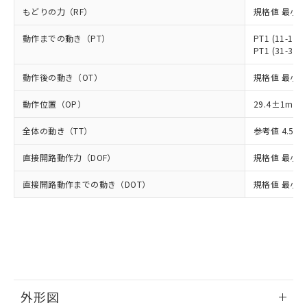
ルベンジル（BBP） 1000ppm以下、フタル酸ジブチル
全に破砕するなど、違法に輸出されな
DBP(フタル酸ジブチル) : 1000ppm、 DIBP(フタル酸ジ
様のお取引先、またはお客様担当のオ
もどりの力（RF）
規格値 最小 1
（DBP） 1000ppm以下、フタル酸ジイソブチル
イソブチル) : 1000ppm、 BBP(フタル酸ブチルベンジ
△
一定数には満たないが在庫あり
いよう必要な手段を講じます。
ムロン制御機器販売店・当社販売員に
(DIBP) 1000ppm以下
ル) : 1000ppm、
当社は貴社製品を、核兵器、ミサイ
但し、RoHS指令で産業用監視および制御機器に対する
DEHP(フタル酸ビス(2-エチルヘキシル)) : 1000ppm
動作までの動き（PT）
ご相談ください。
PT1 (11-12,
適用除外項目は除く。
ル、化学兵器、生物兵器またはその他
－
在庫なし(最新の在庫状況につ
PT1 (31-32,
オムロン制御機器販売店や当社販売拠
フタル酸エステル類の４物質については閾値を超える意
武器並びにこれらの製造装置等に一切
いては、お客様のお取引先、ま
図的な使用がないことを確認しています。
点は「
販売ネットワーク
」をご確認
※2 環境保護使用期限
動作後の動き（OT）
使用いたしません。
規格値 最小 3
たはお客様担当のオムロン制御
ください。
当社は、貴社製品を第三者に販売する
機器販売店・当社販売員にご確
在庫状況および標準価格結果を当社の
※2 対応予定月
動作位置（OP）
「ｅ」：有害物質（10物質）のすべてが基
29.4±1mm
場合は、上記1、2および3の内容を当
認ください)
事前の承諾なく第三者に漏洩または開
準値以下であることを示します。
該第三者に通知します。また当社は、
示しないようお願いします。
全体の動き（TT）
参考値 4.5m
部品在庫の切り替え状況などにより、予定
「10」：通常の使用状況下において有害物
販売先および販売に係わる関係者が違
マイパーツ機能（部品リスト作成サー
空
受注生産機種、また在庫状況の
月が前後することがあります。
質が外部に漏えいし、環境に深刻な影響を
法に輸出するおそれがある場合は、取
ビス）をご利用いただくには、I-Web
白
情報を公開していない機種
直接開路動作力（DOF）
規格値 最小 2
及ぼさない年数を意味します。
り引きをいたしません。
メンバーズにご登録されている必要が
「－」：未確認です。当社販売部門へお問
あります。
直接開路動作までの動き（DOT）
規格値 最小 1
い合わせください。
お客様が当ウェブサイト上で当社にご
※3 非含有証明書ダウンロード
登録された部品リストについて、当社
および当社の共同利用者が、当社の製
下記の非含有証明書をダウンロードするこ
品・サービスに関するお客様との取
とができます。
合意する
キャンセル
引・商談に必要な範囲で利用すること
をご了承ください。
EU RoHS指令（10物質）の非含有証明書
※当社の共同利用者とは、
"個人情報
51物質の非含有証明書（当社基準）
外形図
の共同利用に関して"
の「1.共同利