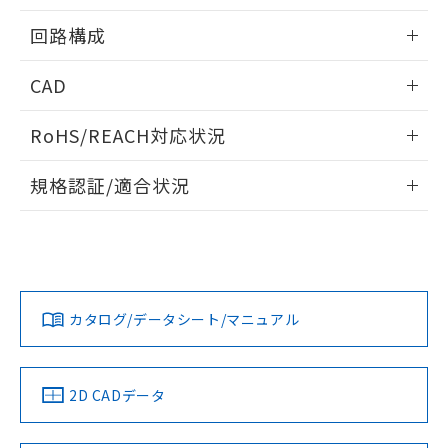
※本証明書は発行日時点で非含有を証明す
用者の範囲」に記載されている法人を
るもので、過去に遡って非含有を証明する
情報更新：2024/08/08
指します。
回路構成
ものではありません。
また、RoHS指令のフタル酸エステル類４
情報更新：2024/08/08
CAD
物質の対応では、対応完了までの期間は出
荷製品に未対応品が混在することから備考
ログイン/会員登録いただくと、CADデータをダウンロー
欄に対応日を記載しておりました。
RoHS/REACH対応状況
ドすることができます。
既に当社にて対応品への在庫切替を完了
していることから、特段のことがない限
情報更新：2026/7/29
規格認証/適合状況
り、2022年1月12日より割愛しておりま
す。
ログイン/会員登録
EU RoHS
注意事項・凡例
UL認証
CSA認証
CEマーキング
Yes
Yes
Yes
対応状況
対応予定月
※1
※2
ダウンロードデータをご利用いただく前に、以下を必ずお読
みください。
カタログ/データシート/マニュアル
対応済み
ソフトウェアの使用条件
LR型式承認
DNV型式承認
BV型式承認
KR型式承
（イギリス
（ノルウェー
（フランス
（韓国
船舶規格）
船舶規格）
船舶規格）
船舶規格
取りつけ穴加工図
中国 RoHS
注意事項・凡例
2D CADデータ
No
No
No
No