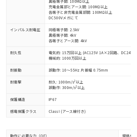
異極端子間: 100MΩ以上
す。
充電金属部とアース間: 100MΩ以上
対応予定：EU RoHS指令（10物質）の非含
各端子と非充電金属部間: 100MΩ以上
ご利用条件
有に対応した製品に切り替える予定のある
DC500Vメガにて
商品です。
対応予定なし：EU RoHS指令（10物質）の
インパルス耐電圧
同極端子間: 2.5kV
以下の条件をお読みいただき、同意のうえ
非含有に非対応の商品で、対応品を出す予
異極端子間: 4kV
ご利用ください。
各端子とアース間: 4kV
定はありません。
調査・確認中：EU RoHS指令（10物質）の
本サービスは、当社制御機器事業取扱
耐久性
電気的: 15万回以上 (AC125V 1A×2回路、DC24V 
※1 中国RoHS○×表
非含有の対応状況を調査中または確認中の
商品の当社在庫状況および標準価格
機械的: 1000万回以上
商品です。
(税抜)を提供させていただくもので
「○」：最大均質材料含有率が中国RoHSの
非該当品：ライセンス料など無形物で、有
耐振動
誤動作: 10～55Hz 片振幅 0.75mm
す。
基準値以下であることを示します。
害物質有無と関係のない商品です。
当社制御機器事業取扱商品の中には、
「×」：最大均質材料含有率が中国RoHSの
仕入先様の事情により、非含有部品として
2
耐衝撃
耐久: 1000m/s
以上
本サービスの対象外となる商品もある
基準値を超えていることを示します。
いたものが、含有品と判明した場合などや
2
誤動作: 300m/s
以上
当社は、これら貴社製品のうち、外国
ことをご了承ください。
「－」：未確認です。当社販売部門へお問
むを得ず変更することがあります。
為替および外国貿易法に定める商品
在庫状況および標準価格照会結果は、
い合わせください。
保護構造
IP67
（以下｢規制貨物等」という）を輸出
記載している更新日時点での社内デー
*EU RoHS指令（10物質）：
または国外への提供する場合は、日本
記
タに基づき作成されるものであり、閲
説明
鉛(Pb) 1000ppm以下、 水銀(Hg) 1000ppm以下、 カド
感電保護クラス
Class I (アース線付き)
*中国RoHS10物質の基準値 (GB/T26572)：
国政府の輸出許可(または役務取引許
号
覧された時点での実際の在庫および標
ミウム(Cd) 100ppm以下、
Pb(鉛) :1000ppm、 Hg(水銀) : 1000ppm、 Cd(カドミウ
可)を取得するなどの必要な手続きを
六価クロム(Cr(Ⅵ)) 1000ppm以下、ポリ臭化ビフェニル
ム) : 100ppm、
準価格とは異なる場合があることをご
類(PBB) 1000ppm以下、ポリ臭化ジフェニルエーテル類
Cr(Ⅵ)(六価クロム) : 1000ppm、 PBBs(ポリ臭化ビフェ
とります。
了承ください。
(PBDE) 1000ppm以下、フタル酸ビス(2-エチルヘキシ
○
一定数以上の在庫あり
ニル類) : 1000ppm、 PBDEs(ポリ臭化ジフェニルエーテ
当社は規制貨物を破棄する場合は、完
ル) (DEHP)(別名：DOP) 1000ppm以下、フタル酸ブチ
正式な納期状況および標準価格はお客
ル類) : 1000ppm、
動作に必要な力（OF）
規格値 最