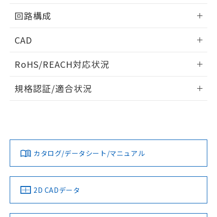
用者の範囲」に記載されている法人を
情報更新：2024/08/08
るもので、過去に遡って非含有を証明する
指します。
回路構成
ものではありません。
また、RoHS指令のフタル酸エステル類４
情報更新：2024/08/08
CAD
物質の対応では、対応完了までの期間は出
荷製品に未対応品が混在することから備考
ログイン/会員登録いただくと、CADデータをダウンロー
欄に対応日を記載しておりました。
RoHS/REACH対応状況
ドすることができます。
既に当社にて対応品への在庫切替を完了
していることから、特段のことがない限
情報更新：2026/7/29
規格認証/適合状況
り、2022年1月12日より割愛しておりま
す。
ログイン/会員登録
EU RoHS
注意事項・凡例
UL認証
CSA認証
CEマーキング
Yes
Yes
Yes
対応状況
対応予定月
※1
※2
ダウンロードデータをご利用いただく前に、以下を必ずお読
みください。
カタログ/データシート/マニュアル
対応済み
ソフトウェアの使用条件
LR型式承認
DNV型式承認
BV型式承認
KR型式承
（イギリス
（ノルウェー
（フランス
（韓国
船舶規格）
船舶規格）
船舶規格）
船舶規格
中国 RoHS
注意事項・凡例
2D CADデータ
No
No
No
No
取りつけ穴加工図