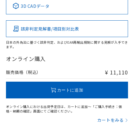
中国 RoHS表
※1 ※2
3D CADデータ
この製品の規格認証/適合状況ページへ
Pb
Hg
Cd
Cr(VI)
その他の認証はこちらのページからご検索ください
該非判定見解書/項目別対比表
O
O
O
O
日本の外為法に基づく該非判定、およびEAR再輸出規制に関する見解が入手でき
ます。
"対応済み"や非含有の記載がされた商品であっても、流通
在庫等で未対応品が混在する可能性があります。
オンライン購入
非含有品が必要な際は、弊社営業部門もしくは販売店へお
問い合わせください。
¥ 11,110
販売価格（税込）
この製品のRoHS/REACH対応状況ページへ
カートに追加
オンライン購入における出荷予定日は、カートに追加～「ご購入手続き：価
格・納期の確認」画面にてご確認ください。
カートをみる