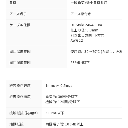
負荷
一般負荷/微小負荷共用
アース端子
アース線付き
ケーブル仕様
UL Style 2464、3m
仕上り径: 8.3mm
引き出し方向: 下方向
AWG22
周囲温度範囲
使用時: -30～70℃ (ただし、氷結
周囲湿度範囲
95%RH以下
許容操作速度
1mm/s～0.5m/s
許容操作頻度
電気的: 30回/分以下
機械的: 120回/分以下
※1 対応状況
接触抵抗 (初期値)
500mΩ以下
対応済み：EU RoHS指令（10物質）の
絶縁抵抗
同極端子間: 100MΩ以上
非含有に対応した製品が提供可能な商品で