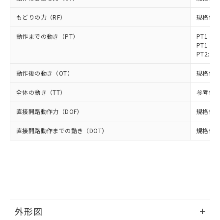
ルベンジル（BBP） 1000ppm以下、フタル酸ジブチル
全に破砕するなど、違法に輸出されな
DBP(フタル酸ジブチル) : 1000ppm、 DIBP(フタル酸ジ
様のお取引先、またはお客様担当のオ
（DBP） 1000ppm以下、フタル酸ジイソブチル
イソブチル) : 1000ppm、 BBP(フタル酸ブチルベンジ
△
一定数には満たないが在庫あり
いよう必要な手段を講じます。
ムロン制御機器販売店・当社販売員に
(DIBP) 1000ppm以下
もどりの力（RF）
規格値 最
ル) : 1000ppm、
当社は貴社製品を、核兵器、ミサイ
但し、RoHS指令で産業用監視および制御機器に対する
DEHP(フタル酸ビス(2-エチルヘキシル)) : 1000ppm
ご相談ください。
適用除外項目は除く。
ル、化学兵器、生物兵器またはその他
－
在庫なし(最新の在庫状況につ
動作までの動き（PT）
PT1 (11
オムロン制御機器販売店や当社販売拠
フタル酸エステル類の４物質については閾値を超える意
武器並びにこれらの製造装置等に一切
PT1 (31
いては、お客様のお取引先、ま
図的な使用がないことを確認しています。
点は「
販売ネットワーク
」をご確認
※2 環境保護使用期限
PT2: 参
使用いたしません。
たはお客様担当のオムロン制御
ください。
当社は、貴社製品を第三者に販売する
機器販売店・当社販売員にご確
在庫状況および標準価格結果を当社の
動作後の動き（OT）
規格値 最
※2 対応予定月
「ｅ」：有害物質（10物質）のすべてが基
場合は、上記1、2および3の内容を当
認ください)
事前の承諾なく第三者に漏洩または開
準値以下であることを示します。
該第三者に通知します。また当社は、
示しないようお願いします。
全体の動き（TT）
参考値 5
部品在庫の切り替え状況などにより、予定
「10」：通常の使用状況下において有害物
販売先および販売に係わる関係者が違
マイパーツ機能（部品リスト作成サー
空
受注生産機種、また在庫状況の
月が前後することがあります。
質が外部に漏えいし、環境に深刻な影響を
法に輸出するおそれがある場合は、取
ビス）をご利用いただくには、I-Web
白
情報を公開していない機種
直接開路動作力（DOF）
規格値 最
及ぼさない年数を意味します。
り引きをいたしません。
メンバーズにご登録されている必要が
「－」：未確認です。当社販売部門へお問
あります。
直接開路動作までの動き（DOT）
規格値 最
い合わせください。
お客様が当ウェブサイト上で当社にご
※3 非含有証明書ダウンロード
登録された部品リストについて、当社
および当社の共同利用者が、当社の製
下記の非含有証明書をダウンロードするこ
品・サービスに関するお客様との取
とができます。
合意する
キャンセル
引・商談に必要な範囲で利用すること
をご了承ください。
EU RoHS指令（10物質）の非含有証明書
※当社の共同利用者とは、
"個人情報
51物質の非含有証明書（当社基準）
外形図
の共同利用に関して"
の「1.共同利
※本証明書は発行日時点で非含有を証明す