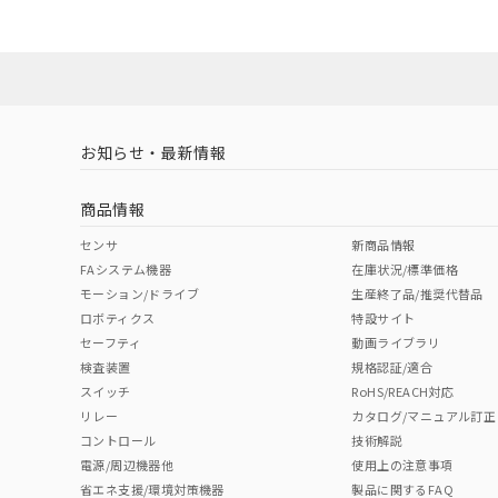
ダウンロードデータをご利用いただく前に、以下を必ずお読
Yes
Yes
Yes
対応状況
対応予定月
※1
※2
ソフトウェアの使用条件
対応済み
LR型式承認
DNV型式承認
BV型式承認
KR
（イギリス
（ノルウェー
（フランス
（
お知らせ・最新情報
中国 RoHS
注意事項・凡例
船舶規格）
船舶規格）
船舶規格）
船
商品情報
取りつけ穴加工図
No
No
No
No
中国 RoHS表
※1 ※2
センサ
新商品情報
FAシステム機器
在庫状況/標準価格
Pb
Hg
Cd
Cr(V
モーション/ドライブ
生産終了品/推奨代替品
ロボティクス
特設サイト
セーフティ
動画ライブラリ
検査装置
規格認証/適合
X
O
O
O
スイッチ
RoHS/REACH対応
リレー
カタログ/マニュアル訂正
コントロール
技術解説
"対応済み"や非含有の記載がされた商品であっても、流通
電源/周辺機器他
使用上の注意事項
非含有品が必要な際は、弊社営業部門もしくは販売店へお
省エネ支援/環境対策機器
製品に関するFAQ