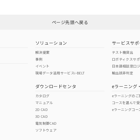
みください。
Yes
N/A
非含有証明書
※3
ページ先頭へ戻る
ダウンロードはこちら
型式承認
NK型式承認
ABS型式承認
韓国
（日本
（アメリカ
ソリューション
サービスサポ
舶規格）
船舶規格）
船舶規格）
解決提案
テスト機貸出
事例
ロボティクスサ
No
No
イベント
日本語相談窓口
現場データ活用サービスi-BELT
輸出該非判定
I)
PBBs
PBDEs
DBP
ダウンロードセンタ
eラーニング
この製品の規格認証/適合
その他の認証はこちらのページからご
カタログ
eラーニングのご
マニュアル
コースを選んで受
O
O
O
2D CAD
eラーニングコー
3D CAD
電気制御CAD
在庫等で未対応品が混在する可能性があります。
ソフトウェア
問い合わせください。