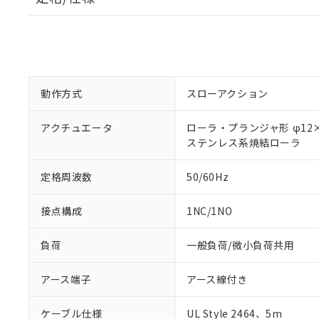
動作方式
スローアクション
アクチュエータ
ローラ・プランジャ形 φ12×
ステンレス系焼結ローラ
定格周波数
50/60Hz
接点構成
1NC/1NO
負荷
一般負荷/微小負荷共用
アース端子
アース線付き
ケーブル仕様
UL Style 2464、5m