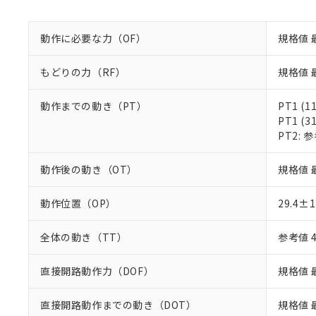
既に当社にて対応
り割愛しておりま
動作に必要な力（OF）
規格値 
もどりの力（RF）
規格値 最
動作までの動き（PT）
PT1 (1
PT1 (3
PT2: 参
動作後の動き（OT）
規格値 
動作位置（OP）
29.4±
全体の動き（TT）
参考値 
直接開路動作力（DOF）
規格値 最
直接開路動作までの動き（DOT）
規格値 