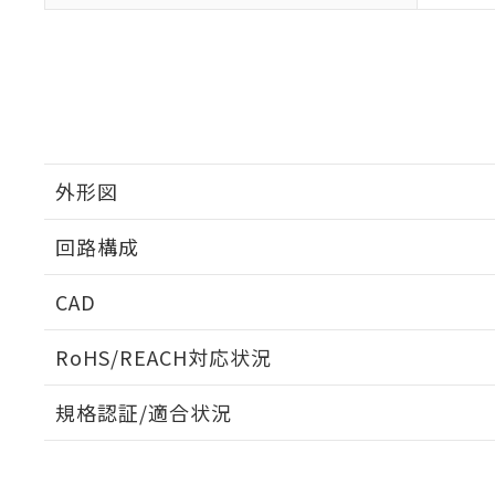
外形図
回路構成
CAD
ログイン/会員登録いただくと、CADデータをダウンロ
RoHS/REACH対応状況
規格認証/適合状況
EU RoHS
注意事項・凡例
UL認証
CSA認証
CEマーキング