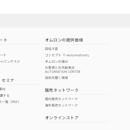
ート
オムロンの提供価値
目指す姿
ポート
コンセプト「i-Automation!」
ジャパンデスク
オムロンの強み
お客様との共創拠点
AUTOMATION CENTER
DIBP
BBP
DEHP
環境保護
技術を磨く現場
・セミナ
状況ページへ
使用期限
検索ください
案内
販売ネットワーク
講する
O
O
O
10
国内販売ネットワーク
ス一覧（PDF）
海外販売ネットワーク
オンラインストア