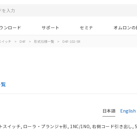
ウンロード
サポート
セミナ
オムロンの
スイッチ
>
D4F
>
形式仕様一覧
>
D4F-102-5R
一覧
日本語
English
イッチ, ローラ・プランジャ形, 1NC/1NO, 右側コード引き出し, 