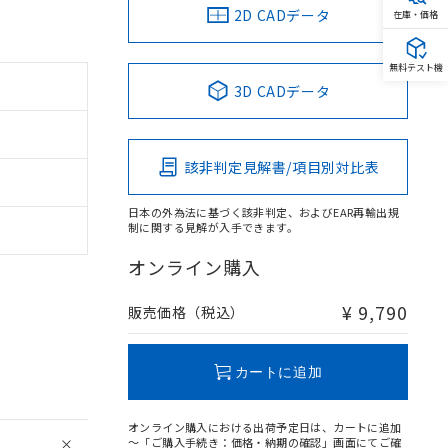
2D CADデータ
在庫・価格
無料テスト機
3D CADデータ
該非判定見解書/項目別対比表
日本の外為法に基づく該非判定、およびEAR再輸出規
制に関する見解が入手できます。
オンライン購入
¥ 9,790
販売価格（税込）
カートに追加
オンライン購入における出荷予定日は、カートに追加
～「ご購入手続き：価格・納期の確認」画面にてご確