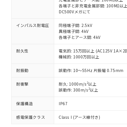
「－」：未確認で
鉛(Pb) 1000ppm以下、
くものです。
う）を輸出ま
各端子と非充電金属部間: 100MΩ以
記
説明
六価クロム(Cr(Ⅵ)) 1
当社制御機器
などの必要な
DC500Vメガにて
フタル酸ビス(2-エチルヘ
号
*中国RoHS10物質の基準値 
ル（DBP） 1000ppm
在庫状況およ
当社は規制貨
Pb(鉛) :1000ppm、 Hg
但し、RoHS指令で産
のであり、閲
ます。
Cr(Ⅵ)(六価クロム) : 
インパルス耐電圧
同極端子間: 2.5kV
フタル酸エステル類の４
○
一定数以
DBP(フタル酸ジブチル) :
い。
当社は貴社製
異極端子間: 4kV
DEHP(フタル酸ビス(2-エ
正式な納期状
置等に一切使
各端子とアース間: 4kV
当社販売員に
※2 対応予定月
△
一定数に
当社は、貴社
オムロン制御
また当社は、
※2 環境保護使
耐久性
電気的: 15万回以上 (AC125V 1A×
在庫状況およ
部品在庫の切り替
たしません。
－
在庫なし
機械的: 1000万回以上
す。
「ｅ」：有害物質
機器販売
マイパーツ機
「10」：通常の
耐振動
誤動作: 10～55Hz 片振幅 0.75mm
ている必要が
味します。
空
受注生産
お客様が当ウ
※3 非含有証明
「－」：未確認で
白
が、当社の製
2
耐衝撃
耐久: 1000m/s
以上
さい。
下記の非含有証明
2
誤動作: 300m/s
以上
※当社の共同
いる法人を指
EU RoHS指令（
保護構造
IP67
51物質の非含有証
※本証明書は発行
感電保護クラス
Class I (アース線付き)
また、RoHS指
混在することから