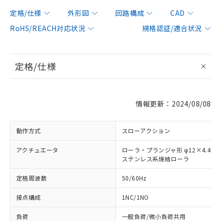
定格/仕様
外形図
回路構成
CAD
RoHS/REACH対応状況
規格認証/適合状況
定格/仕様
情報更新：2024/08/08
動作方式
スローアクション
アクチュエータ
ローラ・プランジャ形 φ12×4.4
ステンレス系焼結ローラ
定格周波数
50/60Hz
接点構成
1NC/1NO
負荷
一般負荷/微小負荷共用