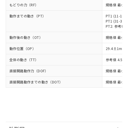
正式な納期状況および標準価格はお客
ル類) : 1000ppm、
ルベンジル（BBP） 1000ppm以下、フタル酸ジブチル
もどりの力（RF）
全に破砕するなど、違法に輸出されな
規格値 最小 1
DBP(フタル酸ジブチル) : 1000ppm、 DIBP(フタル酸ジ
様のお取引先、またはお客様担当のオ
（DBP） 1000ppm以下、フタル酸ジイソブチル
イソブチル) : 1000ppm、 BBP(フタル酸ブチルベンジ
△
一定数には満たないが在庫あり
いよう必要な手段を講じます。
ムロン制御機器販売店・当社販売員に
(DIBP) 1000ppm以下
ル) : 1000ppm、
動作までの動き（PT）
PT1 (11-12,
当社は貴社製品を、核兵器、ミサイ
但し、RoHS指令で産業用監視および制御機器に対する
DEHP(フタル酸ビス(2-エチルヘキシル)) : 1000ppm
ご相談ください。
PT1 (31-32,
適用除外項目は除く。
ル、化学兵器、生物兵器またはその他
－
在庫なし(最新の在庫状況につ
オムロン制御機器販売店や当社販売拠
フタル酸エステル類の４物質については閾値を超える意
PT2: 参考値 1
武器並びにこれらの製造装置等に一切
いては、お客様のお取引先、ま
図的な使用がないことを確認しています。
点は「
販売ネットワーク
」をご確認
※2 環境保護使用期限
使用いたしません。
たはお客様担当のオムロン制御
ください。
動作後の動き（OT）
規格値 最小 3
当社は、貴社製品を第三者に販売する
機器販売店・当社販売員にご確
在庫状況および標準価格結果を当社の
※2 対応予定月
「ｅ」：有害物質（10物質）のすべてが基
場合は、上記1、2および3の内容を当
認ください)
動作位置（OP）
事前の承諾なく第三者に漏洩または開
29.4±1mm
準値以下であることを示します。
該第三者に通知します。また当社は、
示しないようお願いします。
部品在庫の切り替え状況などにより、予定
「10」：通常の使用状況下において有害物
販売先および販売に係わる関係者が違
全体の動き（TT）
参考値 4.5m
マイパーツ機能（部品リスト作成サー
空
受注生産機種、また在庫状況の
月が前後することがあります。
質が外部に漏えいし、環境に深刻な影響を
法に輸出するおそれがある場合は、取
ビス）をご利用いただくには、I-Web
白
情報を公開していない機種
及ぼさない年数を意味します。
直接開路動作力（DOF）
り引きをいたしません。
規格値 最小 2
メンバーズにご登録されている必要が
「－」：未確認です。当社販売部門へお問
あります。
直接開路動作までの動き（DOT）
い合わせください。
規格値 最小 1
お客様が当ウェブサイト上で当社にご
※3 非含有証明書ダウンロード
登録された部品リストについて、当社
および当社の共同利用者が、当社の製
下記の非含有証明書をダウンロードするこ
品・サービスに関するお客様との取
とができます。
合意する
キャンセル
引・商談に必要な範囲で利用すること
をご了承ください。
EU RoHS指令（10物質）の非含有証明書
※当社の共同利用者とは、
"個人情報
51物質の非含有証明書（当社基準）
の共同利用に関して"
の「1.共同利