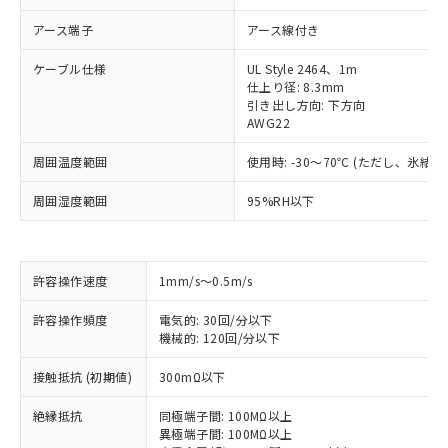
アース端子
アース線付き
ケーブル仕様
UL Style 2464、1m
仕上り径: 8.3mm
引き出し方向: 下方向
AWG22
周囲温度範囲
使用時: -30～70℃ (ただし、氷結
周囲湿度範囲
95%RH以下
許容操作速度
1mm/s～0.5m/s
許容操作頻度
電気的: 30回/分以下
機械的: 120回/分以下
接触抵抗 (初期値)
300mΩ以下
※1 対応状況
絶縁抵抗
同極端子間: 100MΩ以上
対応済み：EU RoHS指令（10物質）の
異極端子間: 100MΩ以上