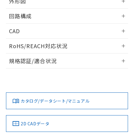
外形図
※本証明書は発行日時点で非含有を証明す
用者の範囲」に記載されている法人を
るもので、過去に遡って非含有を証明する
指します。
情報更新：2024/08/08
回路構成
ものではありません。
また、RoHS指令のフタル酸エステル類４
情報更新：2024/08/08
物質の対応では、対応完了までの期間は出
CAD
荷製品に未対応品が混在することから備考
欄に対応日を記載しておりました。
ログイン/会員登録いただくと、CADデータをダウンロー
RoHS/REACH対応状況
既に当社にて対応品への在庫切替を完了
ドすることができます。
していることから、特段のことがない限
情報更新：2026/7/29
り、2022年1月12日より割愛しておりま
規格認証/適合状況
す。
ログイン/会員登録
EU RoHS
注意事項・凡例
UL認証
CSA認証
CEマーキング
Yes
Yes
Yes
対応状況
対応予定月
※1
※2
ダウンロードデータをご利用いただく前に、以下を必ずお読
みください。
カタログ/データシート/マニュアル
対応済み
ソフトウェアの使用条件
LR型式承認
DNV型式承認
BV型式承認
KR型式承
（イギリス
（ノルウェー
（フランス
（韓国
船舶規格）
船舶規格）
船舶規格）
船舶規格
取りつけ穴加工図
中国 RoHS
注意事項・凡例
2D CADデータ
No
No
No
No