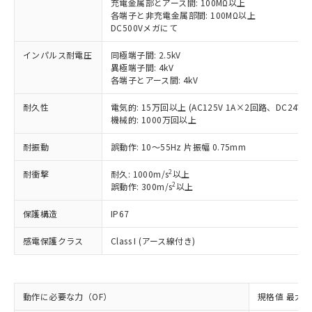
非含有に対応した製品が提供可能な商品で
充電金属部とアース間: 100MΩ以上
す。
各端子と非充電金属部間: 100MΩ以上
DC500Vメガにて
対応予定：EU RoHS指令（10物質）の非含
ご利用条件
有に対応した製品に切り替える予定のある
インパルス耐電圧
同極端子間: 2.5kV
商品です。
異極端子間: 4kV
対応予定なし：EU RoHS指令（10物質）の
各端子とアース間: 4kV
以下の条件をお読みいただき、同意のうえ
非含有に非対応の商品で、対応品を出す予
ご利用ください。
定はありません。
耐久性
電気的: 15万回以上 (AC125V 1A×2回路、DC24V 
調査・確認中：EU RoHS指令（10物質）の
機械的: 1000万回以上
本サービスは、当社制御機器事業取扱
※1 中国RoHS○×表
非含有の対応状況を調査中または確認中の
商品の当社在庫状況および標準価格
商品です。
耐振動
誤動作: 10～55Hz 片振幅 0.75mm
(税抜)を提供させていただくもので
「○」：最大均質材料含有率が中国RoHSの
非該当品：ライセンス料など無形物で、有
す。
基準値以下であることを示します。
2
耐衝撃
耐久: 1000m/s
以上
害物質有無と関係のない商品です。
当社制御機器事業取扱商品の中には、
2
誤動作: 300m/s
以上
「×」：最大均質材料含有率が中国RoHSの
仕入先様の事情により、非含有部品として
本サービスの対象外となる商品もある
基準値を超えていることを示します。
いたものが、含有品と判明した場合などや
当社は、これら貴社製品のうち、外国
ことをご了承ください。
保護構造
IP67
「－」：未確認です。当社販売部門へお問
むを得ず変更することがあります。
為替および外国貿易法に定める商品
在庫状況および標準価格照会結果は、
い合わせください。
（以下｢規制貨物等」という）を輸出
記載している更新日時点での社内デー
感電保護クラス
Class I (アース線付き)
*EU RoHS指令（10物質）：
または国外への提供する場合は、日本
記
タに基づき作成されるものであり、閲
説明
鉛(Pb) 1000ppm以下、 水銀(Hg) 1000ppm以下、 カド
*中国RoHS10物質の基準値 (GB/T26572)：
国政府の輸出許可(または役務取引許
号
覧された時点での実際の在庫および標
ミウム(Cd) 100ppm以下、
Pb(鉛) :1000ppm、 Hg(水銀) : 1000ppm、 Cd(カドミウ
可)を取得するなどの必要な手続きを
六価クロム(Cr(Ⅵ)) 1000ppm以下、ポリ臭化ビフェニル
ム) : 100ppm、
準価格とは異なる場合があることをご
類(PBB) 1000ppm以下、ポリ臭化ジフェニルエーテル類
Cr(Ⅵ)(六価クロム) : 1000ppm、 PBBs(ポリ臭化ビフェ
とります。
動作に必要な力（OF）
規格値 最大 1
了承ください。
(PBDE) 1000ppm以下、フタル酸ビス(2-エチルヘキシ
○
一定数以上の在庫あり
ニル類) : 1000ppm、 PBDEs(ポリ臭化ジフェニルエーテ
当社は規制貨物を破棄する場合は、完
ル) (DEHP)(別名：DOP) 1000ppm以下、フタル酸ブチ