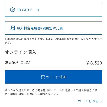
中国 RoHS表
※1 ※2
3D CADデータ
この製品の規格認証/適合状況ページへ
Pb
Hg
Cd
Cr(VI)
その他の認証はこちらのページからご検索ください
該非判定見解書/項目別対比表
X
O
O
O
日本の外為法に基づく該非判定、およびEAR再輸出規制に関する見解が入手でき
ます。
"対応済み"や非含有の記載がされた商品であっても、流通
在庫等で未対応品が混在する可能性があります。
オンライン購入
非含有品が必要な際は、弊社営業部門もしくは販売店へお
問い合わせください。
¥ 8,520
販売価格（税込）
この製品のRoHS/REACH対応状況ページへ
カートに追加
オンライン購入における出荷予定日は、カートに追加～「ご購入手続き：価
格・納期の確認」画面にてご確認ください。
カートをみる