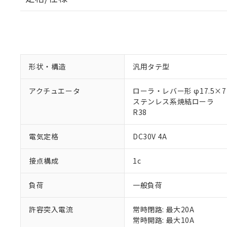
形状・構造
汎用タテ型
アクチュエータ
ローラ・レバー形 φ17.5×7
ステンレス系焼結ローラ
R38
電気定格
DC30V 4A
接点構成
1c
負荷
一般負荷
許容突入電流
常時閉路: 最大20A
常時開路: 最大10A