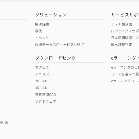
型式承認
NK型式承認
ABS型式承認
韓国
（日本
（アメリカ
ソリューション
サービスサポ
舶規格）
船舶規格）
船舶規格）
解決提案
テスト機貸出
事例
ロボティクスサ
No
No
イベント
日本語相談窓口
現場データ活用サービスi-BELT
輸出該非判定
I)
PBBs
PBDEs
DBP
ダウンロードセンタ
eラーニング
この製品の規格認証/適合
その他の認証はこちらのページからご
カタログ
eラーニングのご
マニュアル
コースを選んで受
O
O
O
2D CAD
eラーニングコー
3D CAD
電気制御CAD
在庫等で未対応品が混在する可能性があります。
ソフトウェア
問い合わせください。
この製品のRoHS/REACH対応
り組み