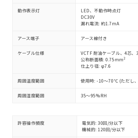
動作表示灯
LED、不動作時点灯
DC30V
漏れ電流: 約1.7mA
アース端子
アース線付き
ケーブル仕様
VCTF 耐油ケーブル、4芯、
※1 対応状況
2
公称断面積: 0.75mm
仕上り径: φ7.6
対応済み：EU
対応予定：EU R
周囲温度範囲
使用時: -10～70℃ (た
対応予定なし：EU
調査・確認中：EU
ご利用条件
周囲湿度範囲
35～95%RH
非該当品：ライセ
※1 中国RoHS
仕入先様の事情に
があります。
以下の条件をお読
「○」：最大均質
「×」：最大均質
許容操作頻度
電気的: 30回/分以下
本サービスは
当社は、これ
*EU RoHS指令（10物
「－」：未確認で
鉛(Pb) 1000ppm以下、
機械的: 120回/分以下
くものです。
う）を輸出ま
記
説明
六価クロム(Cr(Ⅵ)) 1
当社制御機器
などの必要な
フタル酸ビス(2-エチルヘ