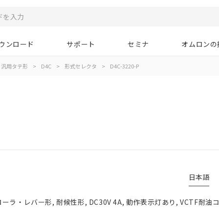
ウンロード
サポート
セミナ
オムロンの
汎用タテ形
>
D4C
>
形式セレクタ
>
D4C-3220-P
日本語
ラ・レバー形, 耐候性形, DC30V 4A, 動作表示灯あり, VCTF耐油コ