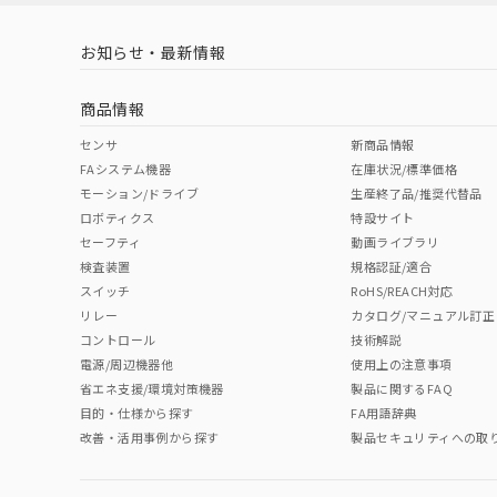
LR型式承認
DNV型式承認
BV型式承認
KR
（イギリス
（ノルウェー
（フランス
（
お知らせ・最新情報
中国 RoHS
注意事項・凡例
船舶規格）
船舶規格）
船舶規格）
船
商品情報
No
No
No
No
中国 RoHS表
※1 ※2
センサ
新商品情報
FAシステム機器
在庫状況/標準価格
Pb
Hg
Cd
Cr(V
モーション/ドライブ
生産終了品/推奨代替品
ロボティクス
特設サイト
セーフティ
動画ライブラリ
検査装置
規格認証/適合
X
O
O
O
スイッチ
RoHS/REACH対応
リレー
カタログ/マニュアル訂正
コントロール
技術解説
"対応済み"や非含有の記載がされた商品であっても、流通
電源/周辺機器他
使用上の注意事項
非含有品が必要な際は、弊社営業部門もしくは販売店へお
省エネ支援/環境対策機器
製品に関するFAQ
取りつけ穴加工図
目的・仕様から探す
FA用語辞典
改善・活用事例から探す
製品セキュリティへの取