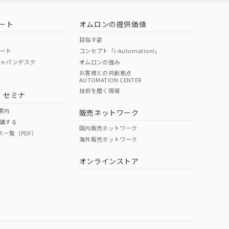
ート
オムロンの提供価値
目指す姿
ポート
コンセプト「i-Automation!」
ジャパンデスク
オムロンの強み
お客様との共創拠点
AUTOMATION CENTER
DIBP
BBP
DEHP
環境保護
技術を磨く現場
・セミナ
状況ページへ
使用期限
検索ください
案内
販売ネットワーク
講する
O
O
O
10
国内販売ネットワーク
ス一覧（PDF）
海外販売ネットワーク
オンラインストア
状況ページへ