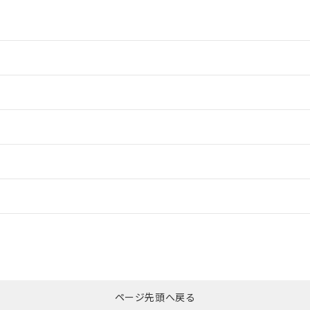
情報更新：2
情報更新：2
情報更新：2
情報更新：
CCC認証
電波法
N/A
N/A
非含有証明書
※3
ページ先頭へ戻る
ダウンロードはこちら