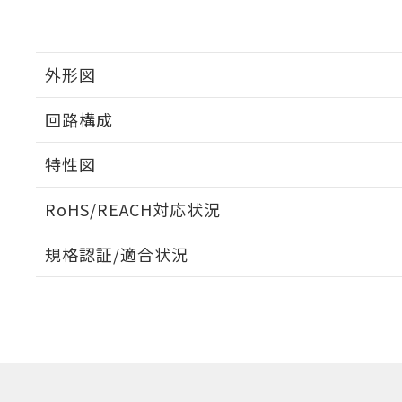
外形図
回路構成
特性図
RoHS/REACH対応状況
耐久曲線図
規格認証/適合状況
電気的:
EU RoHS
注意事項・凡例
UL認証
CSA認証
CEマーキング
No
No
N/A
対応状況
対応予定月
※1
※2
対応済み