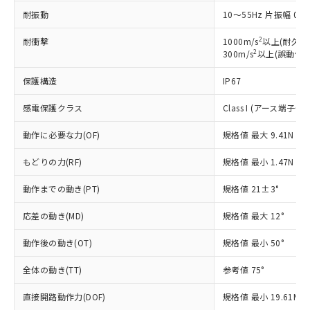
場合は、上記1、2および3の内容を当
認ください)
事前の承諾なく第三者に漏洩または開
準値以下であることを示します。
耐振動
該第三者に通知します。また当社は、
10～55Hz 片振幅 0.
示しないようお願いします。
部品在庫の切り替え状況などにより、予定
「10」：通常の使用状況下において有害物
販売先および販売に係わる関係者が違
マイパーツ機能（部品リスト作成サー
空
受注生産機種、また在庫状況の
2
耐衝撃
月が前後することがあります。
質が外部に漏えいし、環境に深刻な影響を
1000m/s
以上(耐久)
法に輸出するおそれがある場合は、取
ビス）をご利用いただくには、I-Web
白
情報を公開していない機種
2
300m/s
以上(誤動作)
及ぼさない年数を意味します。
り引きをいたしません。
メンバーズにご登録されている必要が
「－」：未確認です。当社販売部門へお問
あります。
保護構造
IP67
い合わせください。
お客様が当ウェブサイト上で当社にご
※3 非含有証明書ダウンロード
登録された部品リストについて、当社
感電保護クラス
Class I (アース端子付き
および当社の共同利用者が、当社の製
下記の非含有証明書をダウンロードするこ
動作に必要な力(OF)
品・サービスに関するお客様との取
規格値 最大 9.41N
とができます。
合意する
キャンセル
引・商談に必要な範囲で利用すること
もどりの力(RF)
規格値 最小 1.47N
をご了承ください。
EU RoHS指令（10物質）の非含有証明書
※当社の共同利用者とは、
"個人情報
51物質の非含有証明書（当社基準）
動作までの動き(PT)
規格値 21±3°
の共同利用に関して"
の「1.共同利
※本証明書は発行日時点で非含有を証明す
用者の範囲」に記載されている法人を
応差の動き(MD)
規格値 最大 12°
るもので、過去に遡って非含有を証明する
指します。
ものではありません。
動作後の動き(OT)
規格値 最小 50°
また、RoHS指令のフタル酸エステル類４
物質の対応では、対応完了までの期間は出
全体の動き(TT)
参考値 75°
荷製品に未対応品が混在することから備考
欄に対応日を記載しておりました。
直接開路動作力(DOF)
規格値 最小 19.61N
既に当社にて対応品への在庫切替を完了