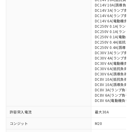
DC14V 10A(誘導負荷)
DC14V 3A(ランプ負荷(
DC14V 6A(ランプ負荷(
DC14V 6A(電動機負荷
DC250V 0.1A(ランプ負
DC250V 0.1A(ランプ負
DC250V 0.1A(電動機
DC250V 0.4A(抵抗負荷
DC250V 0.4A(誘導負荷
DC30V 3A(ランプ負荷(
DC30V 4A(ランプ負荷(
DC30V 4A(電動機負荷
※1 対応状況
DC30V 6A(抵抗負荷)
DC30V 6A(誘導負荷)
対応済み：EU RoHS指令（10物質）の
DC8V 10A(抵抗負荷)
非含有に対応した製品が提供可能な商品で
DC8V 10A(誘導負荷)
す。
DC8V 3A(ランプ負荷(N
DC8V 6A(ランプ負荷(N
対応予定：EU RoHS指令（10物質）の非含
ご利用条件
DC8V 6A(電動機負荷)
有に対応した製品に切り替える予定のある
商品です。
許容突入電流
最大30A
対応予定なし：EU RoHS指令（10物質）の
以下の条件をお読みいただき、同意のうえ
非含有に非対応の商品で、対応品を出す予
コンジット
M20
ご利用ください。
定はありません。