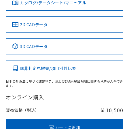
お問い合わせ
カタログ/データシート/マニュアル
対応済み
ダウンロードデータをご利用いただく前に、以下を必ずお読
みください。
ソフトウェアの使用条件
中国 RoHS
注意事項・凡例
2D CADデータ
中国 RoHS表
※1 ※2
3D CADデータ
Pb
Hg
Cd
Cr(VI)
該非判定見解書/項目別対比表
X
O
O
O
日本の外為法に基づく該非判定、およびEAR再輸出規制に関する見解が入手でき
ます。
"対応済み"や非含有の記載がされた商品であっても、流通
在庫等で未対応品が混在する可能性があります。
オンライン購入
非含有品が必要な際は、弊社営業部門もしくは販売店へお
問い合わせください。
¥ 10,500
販売価格（税込）
この製品のRoHS/REACH対応状況ページへ
カートに追加