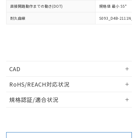
していることから、特段のことがない限
直接開路動作までの動き(DOT)
規格値 最小 55°
り、2022年1月12日より割愛しておりま
す。
耐久曲線
S093_D4B-2111N_J
CAD
情報更新：2019/7/1
RoHS/REACH対応状況
ログイン/会員登録いただくと、CADデータをダウンロー
情報更新：2026/7/29
規格認証/適合状況
ドすることができます。
EU RoHS
注意事項・凡例
D4B-4515Nについての規格認証/適合状況については、「カ
スタマーサポートセンタ お客様相談室」または貴社担当オム
ログイン/会員登録
ロン営業員または販売店にお問い合わせください。
対応状況
対応予定月
※1
※2