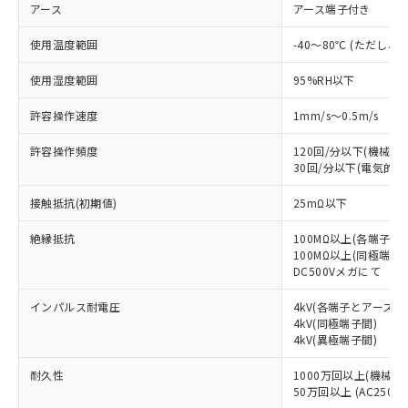
調査・確認中：EU RoHS指令（10物質）の
アース
アース端子付き
本サービスは、当社制御機器事業取扱
※1 中国RoHS○×表
非含有の対応状況を調査中または確認中の
商品の当社在庫状況および標準価格
商品です。
使用温度範囲
-40～80℃ (ただし
(税抜)を提供させていただくもので
「○」：最大均質材料含有率が中国RoHSの
非該当品：ライセンス料など無形物で、有
す。
基準値以下であることを示します。
害物質有無と関係のない商品です。
使用湿度範囲
95%RH以下
当社制御機器事業取扱商品の中には、
「×」：最大均質材料含有率が中国RoHSの
仕入先様の事情により、非含有部品として
本サービスの対象外となる商品もある
基準値を超えていることを示します。
許容操作速度
1mm/s～0.5m/s
いたものが、含有品と判明した場合などや
当社は、これら貴社製品のうち、外国
ことをご了承ください。
「－」：未確認です。当社販売部門へお問
むを得ず変更することがあります。
為替および外国貿易法に定める商品
在庫状況および標準価格照会結果は、
許容操作頻度
120回/分以下(機械的)
い合わせください。
（以下｢規制貨物等」という）を輸出
記載している更新日時点での社内デー
30回/分以下(電気的)
*EU RoHS指令（10物質）：
または国外への提供する場合は、日本
記
タに基づき作成されるものであり、閲
説明
鉛(Pb) 1000ppm以下、 水銀(Hg) 1000ppm以下、 カド
*中国RoHS10物質の基準値 (GB/T26572)：
国政府の輸出許可(または役務取引許
接触抵抗(初期値)
号
覧された時点での実際の在庫および標
25mΩ以下
ミウム(Cd) 100ppm以下、
Pb(鉛) :1000ppm、 Hg(水銀) : 1000ppm、 Cd(カドミウ
可)を取得するなどの必要な手続きを
六価クロム(Cr(Ⅵ)) 1000ppm以下、ポリ臭化ビフェニル
ム) : 100ppm、
準価格とは異なる場合があることをご
類(PBB) 1000ppm以下、ポリ臭化ジフェニルエーテル類
Cr(Ⅵ)(六価クロム) : 1000ppm、 PBBs(ポリ臭化ビフェ
とります。
絶縁抵抗
100MΩ以上(各端子と
了承ください。
(PBDE) 1000ppm以下、フタル酸ビス(2-エチルヘキシ
○
一定数以上の在庫あり
ニル類) : 1000ppm、 PBDEs(ポリ臭化ジフェニルエーテ
当社は規制貨物を破棄する場合は、完
100MΩ以上(同極端子間
ル) (DEHP)(別名：DOP) 1000ppm以下、フタル酸ブチ
正式な納期状況および標準価格はお客
ル類) : 1000ppm、
DC500Vメガにて
ルベンジル（BBP） 1000ppm以下、フタル酸ジブチル
全に破砕するなど、違法に輸出されな
DBP(フタル酸ジブチル) : 1000ppm、 DIBP(フタル酸ジ
様のお取引先、またはお客様担当のオ
（DBP） 1000ppm以下、フタル酸ジイソブチル
イソブチル) : 1000ppm、 BBP(フタル酸ブチルベンジ
△
一定数には満たないが在庫あり
いよう必要な手段を講じます。
ムロン制御機器販売店・当社販売員に
(DIBP) 1000ppm以下
ル) : 1000ppm、
インパルス耐電圧
4kV(各端子とアース間
当社は貴社製品を、核兵器、ミサイ
但し、RoHS指令で産業用監視および制御機器に対する
DEHP(フタル酸ビス(2-エチルヘキシル)) : 1000ppm
ご相談ください。
4kV(同極端子間)
適用除外項目は除く。
ル、化学兵器、生物兵器またはその他
－
在庫なし(最新の在庫状況につ
オムロン制御機器販売店や当社販売拠
4kV(異極端子間)
フタル酸エステル類の４物質については閾値を超える意
武器並びにこれらの製造装置等に一切
いては、お客様のお取引先、ま
図的な使用がないことを確認しています。
点は「
販売ネットワーク
」をご確認
※2 環境保護使用期限
使用いたしません。
たはお客様担当のオムロン制御
耐久性
ください。
1000万回以上(機械的)
当社は、貴社製品を第三者に販売する
機器販売店・当社販売員にご確
50万回以上 (AC250V 
在庫状況および標準価格結果を当社の
※2 対応予定月
「ｅ」：有害物質（10物質）のすべてが基