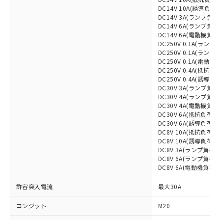
DC14V 10A(誘導負荷)
DC14V 3A(ランプ負荷(
DC14V 6A(ランプ負荷(
DC14V 6A(電動機負荷
DC250V 0.1A(ランプ負
DC250V 0.1A(ランプ負
DC250V 0.1A(電動機
DC250V 0.4A(抵抗負荷
DC250V 0.4A(誘導負荷
DC30V 3A(ランプ負荷(
DC30V 4A(ランプ負荷(
DC30V 4A(電動機負荷
※1 対応状況
DC30V 6A(抵抗負荷)
DC30V 6A(誘導負荷)
対応済み：EU RoHS指令（10物質）の
DC8V 10A(抵抗負荷)
非含有に対応した製品が提供可能な商品で
DC8V 10A(誘導負荷)
す。
DC8V 3A(ランプ負荷(N
DC8V 6A(ランプ負荷(N
対応予定：EU RoHS指令（10物質）の非含
ご利用条件
DC8V 6A(電動機負荷)
有に対応した製品に切り替える予定のある
商品です。
許容突入電流
最大30A
対応予定なし：EU RoHS指令（10物質）の
以下の条件をお読みいただき、同意のうえ
非含有に非対応の商品で、対応品を出す予
コンジット
M20
ご利用ください。
定はありません。