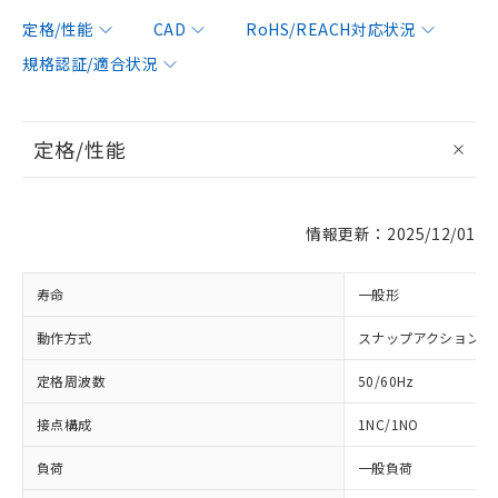
定格/性能
CAD
RoHS/REACH対応状況
規格認証/適合状況
定格/性能
情報更新：2025/12/01
寿命
一般形
動作方式
スナップアクション
定格周波数
50/60Hz
接点構成
1NC/1NO
負荷
一般負荷