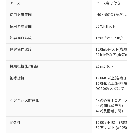
調査・確認中：EU RoHS指令（10物質）の
アース
アース端子付き
本サービスは、当社制御機器事業取扱
※1 中国RoHS○×表
非含有の対応状況を調査中または確認中の
商品の当社在庫状況および標準価格
商品です。
使用温度範囲
-40～80℃ (ただし
(税抜)を提供させていただくもので
「○」：最大均質材料含有率が中国RoHSの
非該当品：ライセンス料など無形物で、有
す。
基準値以下であることを示します。
害物質有無と関係のない商品です。
使用湿度範囲
95%RH以下
当社制御機器事業取扱商品の中には、
「×」：最大均質材料含有率が中国RoHSの
仕入先様の事情により、非含有部品として
本サービスの対象外となる商品もある
基準値を超えていることを示します。
許容操作速度
1mm/s～0.5m/s
いたものが、含有品と判明した場合などや
当社は、これら貴社製品のうち、外国
ことをご了承ください。
「－」：未確認です。当社販売部門へお問
むを得ず変更することがあります。
為替および外国貿易法に定める商品
在庫状況および標準価格照会結果は、
許容操作頻度
120回/分以下(機械的)
い合わせください。
（以下｢規制貨物等」という）を輸出
記載している更新日時点での社内デー
30回/分以下(電気的)
*EU RoHS指令（10物質）：
または国外への提供する場合は、日本
記
タに基づき作成されるものであり、閲
説明
鉛(Pb) 1000ppm以下、 水銀(Hg) 1000ppm以下、 カド
*中国RoHS10物質の基準値 (GB/T26572)：
国政府の輸出許可(または役務取引許
接触抵抗(初期値)
号
覧された時点での実際の在庫および標
25mΩ以下
ミウム(Cd) 100ppm以下、
Pb(鉛) :1000ppm、 Hg(水銀) : 1000ppm、 Cd(カドミウ
可)を取得するなどの必要な手続きを
六価クロム(Cr(Ⅵ)) 1000ppm以下、ポリ臭化ビフェニル
ム) : 100ppm、
準価格とは異なる場合があることをご
類(PBB) 1000ppm以下、ポリ臭化ジフェニルエーテル類
Cr(Ⅵ)(六価クロム) : 1000ppm、 PBBs(ポリ臭化ビフェ
とります。
絶縁抵抗
100MΩ以上(各端子と
了承ください。
(PBDE) 1000ppm以下、フタル酸ビス(2-エチルヘキシ
○
一定数以上の在庫あり
ニル類) : 1000ppm、 PBDEs(ポリ臭化ジフェニルエーテ
当社は規制貨物を破棄する場合は、完
100MΩ以上(同極端子間
ル) (DEHP)(別名：DOP) 1000ppm以下、フタル酸ブチ
正式な納期状況および標準価格はお客
ル類) : 1000ppm、
DC500Vメガにて
ルベンジル（BBP） 1000ppm以下、フタル酸ジブチル
全に破砕するなど、違法に輸出されな
DBP(フタル酸ジブチル) : 1000ppm、 DIBP(フタル酸ジ
様のお取引先、またはお客様担当のオ
（DBP） 1000ppm以下、フタル酸ジイソブチル
イソブチル) : 1000ppm、 BBP(フタル酸ブチルベンジ
△
一定数には満たないが在庫あり
いよう必要な手段を講じます。
ムロン制御機器販売店・当社販売員に
(DIBP) 1000ppm以下
ル) : 1000ppm、
インパルス耐電圧
4kV(各端子とアース間
当社は貴社製品を、核兵器、ミサイ
但し、RoHS指令で産業用監視および制御機器に対する
DEHP(フタル酸ビス(2-エチルヘキシル)) : 1000ppm
ご相談ください。
4kV(同極端子間)
適用除外項目は除く。
ル、化学兵器、生物兵器またはその他
－
在庫なし(最新の在庫状況につ
オムロン制御機器販売店や当社販売拠
4kV(異極端子間)
フタル酸エステル類の４物質については閾値を超える意
武器並びにこれらの製造装置等に一切
いては、お客様のお取引先、ま
図的な使用がないことを確認しています。
点は「
販売ネットワーク
」をご確認
※2 環境保護使用期限
使用いたしません。
たはお客様担当のオムロン制御
耐久性
ください。
1000万回以上(機械的)
当社は、貴社製品を第三者に販売する
機器販売店・当社販売員にご確
50万回以上 (AC250V 
在庫状況および標準価格結果を当社の
※2 対応予定月
「ｅ」：有害物質（10物質）のすべてが基