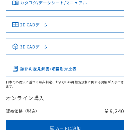
お問い合わせ
カタログ/データシート/マニュアル
対応済み
ダウンロードデータをご利用いただく前に、以下を必ずお読
みください。
ソフトウェアの使用条件
中国 RoHS
注意事項・凡例
2D CADデータ
中国 RoHS表
※1 ※2
3D CADデータ
Pb
Hg
Cd
Cr(VI)
該非判定見解書/項目別対比表
O
O
X
O
日本の外為法に基づく該非判定、およびEAR再輸出規制に関する見解が入手でき
ます。
"対応済み"や非含有の記載がされた商品であっても、流通
在庫等で未対応品が混在する可能性があります。
オンライン購入
非含有品が必要な際は、弊社営業部門もしくは販売店へお
問い合わせください。
¥ 9,240
販売価格（税込）
この製品のRoHS/REACH対応状況ページへ
カートに追加