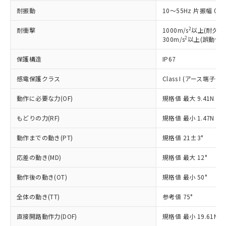
場合は、上記1、2および3の内容を当
認ください)
事前の承諾なく第三者に漏洩または開
準値以下であることを示します。
耐振動
該第三者に通知します。また当社は、
10～55Hz 片振幅 0.
示しないようお願いします。
部品在庫の切り替え状況などにより、予定
「10」：通常の使用状況下において有害物
販売先および販売に係わる関係者が違
マイパーツ機能（部品リスト作成サー
空
受注生産機種、また在庫状況の
2
耐衝撃
月が前後することがあります。
質が外部に漏えいし、環境に深刻な影響を
1000m/s
以上(耐久)
法に輸出するおそれがある場合は、取
ビス）をご利用いただくには、I-Web
白
情報を公開していない機種
2
300m/s
以上(誤動作)
及ぼさない年数を意味します。
り引きをいたしません。
メンバーズにご登録されている必要が
「－」：未確認です。当社販売部門へお問
あります。
保護構造
IP67
い合わせください。
お客様が当ウェブサイト上で当社にご
※3 非含有証明書ダウンロード
登録された部品リストについて、当社
感電保護クラス
Class I (アース端子付き
および当社の共同利用者が、当社の製
下記の非含有証明書をダウンロードするこ
動作に必要な力(OF)
品・サービスに関するお客様との取
規格値 最大 9.41N
とができます。
合意する
キャンセル
引・商談に必要な範囲で利用すること
もどりの力(RF)
規格値 最小 1.47N
をご了承ください。
EU RoHS指令（10物質）の非含有証明書
※当社の共同利用者とは、
"個人情報
51物質の非含有証明書（当社基準）
動作までの動き(PT)
規格値 21±3°
の共同利用に関して"
の「1.共同利
※本証明書は発行日時点で非含有を証明す
用者の範囲」に記載されている法人を
応差の動き(MD)
規格値 最大 12°
るもので、過去に遡って非含有を証明する
指します。
ものではありません。
動作後の動き(OT)
規格値 最小 50°
また、RoHS指令のフタル酸エステル類４
物質の対応では、対応完了までの期間は出
全体の動き(TT)
参考値 75°
荷製品に未対応品が混在することから備考
欄に対応日を記載しておりました。
直接開路動作力(DOF)
規格値 最小 19.61N
既に当社にて対応品への在庫切替を完了