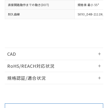
していることから、特段のことがない限
直接開路動作までの動き(DOT)
規格値 最小 55°
り、2022年1月12日より割愛しておりま
す。
耐久曲線
S093_D4B-2111N_J
CAD
情報更新：2019/7/1
RoHS/REACH対応状況
ログイン/会員登録いただくと、CADデータをダウンロー
情報更新：2026/7/29
規格認証/適合状況
ドすることができます。
EU RoHS
注意事項・凡例
D4B-4115Nについての規格認証/適合状況については、「カ
スタマーサポートセンタ お客様相談室」または貴社担当オム
ログイン/会員登録
ロン営業員または販売店にお問い合わせください。
対応状況
対応予定月
※1
※2