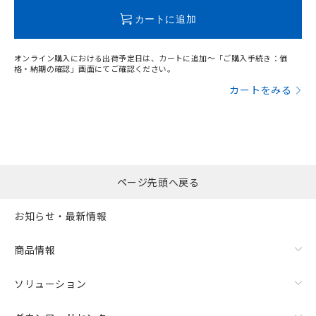
この製品のRoHS/REACH対応状況ページへ
カートに追加
オンライン購入における出荷予定日は、カートに追加～「ご購入手続き：価
格・納期の確認」画面にてご確認ください。
カートをみる
ページ先頭へ戻る
お知らせ・最新情報
商品情報
ソリューション