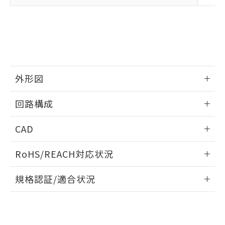
とができます。
合意する
キャンセル
引・商談に必要な範囲で利用すること
をご了承ください。
EU RoHS指令（10物質）の非含有証明書
※当社の共同利用者とは、
"個人情報
51物質の非含有証明書（当社基準）
の共同利用に関して"
の「1.共同利
※本証明書は発行日時点で非含有を証明す
用者の範囲」に記載されている法人を
るもので、過去に遡って非含有を証明する
指します。
ものではありません。
また、RoHS指令のフタル酸エステル類４
外形図
物質の対応では、対応完了までの期間は出
荷製品に未対応品が混在することから備考
情報更新：2026/05/21
回路構成
欄に対応日を記載しておりました。
既に当社にて対応品への在庫切替を完了
情報更新：2026/05/21
CAD
していることから、特段のことがない限
り、2022年1月12日より割愛しておりま
ログイン/会員登録いただくと、CADデータをダウンロー
す。
RoHS/REACH対応状況
ドすることができます。
情報更新：2026/7/29
規格認証/適合状況
ログイン/会員登録
EU RoHS
注意事項・凡例
D4B-2A16Nについての規格認証/適合状況については、「カ
スタマーサポートセンタ お客様相談室」または貴社担当オム
ロン営業員または販売店にお問い合わせください。