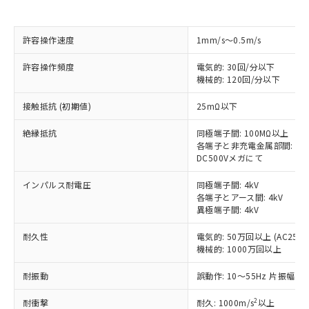
※1 対応状況
対応済み：EU RoHS指令（10物質）の
許容操作速度
1mm/s～0.5m/s
非含有に対応した製品が提供可能な商品で
す。
許容操作頻度
電気的: 30回/分以下
機械的: 120回/分以下
対応予定：EU RoHS指令（10物質）の非含
ご利用条件
有に対応した製品に切り替える予定のある
接触抵抗 (初期値)
25mΩ以下
商品です。
対応予定なし：EU RoHS指令（10物質）の
絶縁抵抗
同極端子間: 100MΩ以上
以下の条件をお読みいただき、同意のうえ
非含有に非対応の商品で、対応品を出す予
各端子と非充電金属部間: 10
ご利用ください。
定はありません。
DC500Vメガにて
調査・確認中：EU RoHS指令（10物質）の
本サービスは、当社制御機器事業取扱
※1 中国RoHS○×表
非含有の対応状況を調査中または確認中の
インパルス耐電圧
同極端子間: 4kV
商品の当社在庫状況および標準価格
商品です。
各端子とアース間: 4kV
(税抜)を提供させていただくもので
「○」：最大均質材料含有率が中国RoHSの
異極端子間: 4kV
非該当品：ライセンス料など無形物で、有
す。
基準値以下であることを示します。
害物質有無と関係のない商品です。
当社制御機器事業取扱商品の中には、
耐久性
電気的: 50万回以上 (AC250V 
「×」：最大均質材料含有率が中国RoHSの
仕入先様の事情により、非含有部品として
本サービスの対象外となる商品もある
機械的: 1000万回以上
基準値を超えていることを示します。
いたものが、含有品と判明した場合などや
当社は、これら貴社製品のうち、外国
ことをご了承ください。
「－」：未確認です。当社販売部門へお問
むを得ず変更することがあります。
為替および外国貿易法に定める商品
耐振動
誤動作: 10～55Hz 片振幅 0.
在庫状況および標準価格照会結果は、
い合わせください。
（以下｢規制貨物等」という）を輸出
記載している更新日時点での社内デー
*EU RoHS指令（10物質）：
または国外への提供する場合は、日本
2
耐衝撃
耐久: 1000m/s
以上
記
タに基づき作成されるものであり、閲
説明