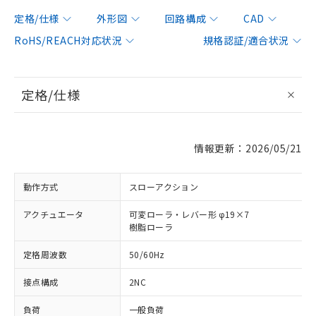
定格/仕様
外形図
回路構成
CAD
RoHS/REACH対応状況
規格認証/適合状況
定格/仕様
情報更新：2026/05/21
動作方式
スローアクション
アクチュエータ
可変ローラ・レバー形 φ19×7
樹脂ローラ
定格周波数
50/60Hz
接点構成
2NC
負荷
一般負荷