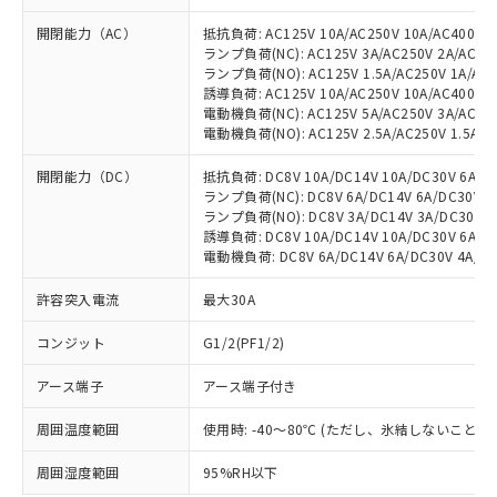
開閉能力（AC）
抵抗負荷: AC125V 10A/AC250V 10A/AC400V 1
ランプ負荷(NC): AC125V 3A/AC250V 2A/AC400
ランプ負荷(NO): AC125V 1.5A/AC250V 1A/AC4
誘導負荷: AC125V 10A/AC250V 10A/AC400V 3
電動機負荷(NC): AC125V 5A/AC250V 3A/AC400
電動機負荷(NO): AC125V 2.5A/AC250V 1.5A/AC
開閉能力（DC）
抵抗負荷: DC8V 10A/DC14V 10A/DC30V 6A/DC1
ランプ負荷(NC): DC8V 6A/DC14V 6A/DC30V 4A
ランプ負荷(NO): DC8V 3A/DC14V 3A/DC30V 3A
誘導負荷: DC8V 10A/DC14V 10A/DC30V 6A/DC1
電動機負荷: DC8V 6A/DC14V 6A/DC30V 4A/DC1
許容突入電流
最大30A
コンジット
G1/2(PF1/2)
アース端子
アース端子付き
周囲温度範囲
使用時: -40～80℃ (ただし、氷結しないこと）
周囲湿度範囲
95%RH以下