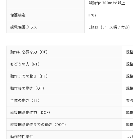
鉛(Pb) 1000ppm以下、 水銀(Hg) 1000ppm以下、 カド
*中国RoHS10物質の基準値 (GB/T26572)：
2
誤動作: 300m/s
以上
国政府の輸出許可(または役務取引許
号
覧された時点での実際の在庫および標
ミウム(Cd) 100ppm以下、
Pb(鉛) :1000ppm、 Hg(水銀) : 1000ppm、 Cd(カドミウ
可)を取得するなどの必要な手続きを
六価クロム(Cr(Ⅵ)) 1000ppm以下、ポリ臭化ビフェニル
ム) : 100ppm、
準価格とは異なる場合があることをご
類(PBB) 1000ppm以下、ポリ臭化ジフェニルエーテル類
保護構造
IP67
Cr(Ⅵ)(六価クロム) : 1000ppm、 PBBs(ポリ臭化ビフェ
とります。
了承ください。
(PBDE) 1000ppm以下、フタル酸ビス(2-エチルヘキシ
○
一定数以上の在庫あり
ニル類) : 1000ppm、 PBDEs(ポリ臭化ジフェニルエーテ
当社は規制貨物を破棄する場合は、完
ル) (DEHP)(別名：DOP) 1000ppm以下、フタル酸ブチ
正式な納期状況および標準価格はお客
ル類) : 1000ppm、
感電保護クラス
Class I (アース端子付き)
ルベンジル（BBP） 1000ppm以下、フタル酸ジブチル
全に破砕するなど、違法に輸出されな
DBP(フタル酸ジブチル) : 1000ppm、 DIBP(フタル酸ジ
様のお取引先、またはお客様担当のオ
（DBP） 1000ppm以下、フタル酸ジイソブチル
イソブチル) : 1000ppm、 BBP(フタル酸ブチルベンジ
△
一定数には満たないが在庫あり
いよう必要な手段を講じます。
ムロン制御機器販売店・当社販売員に
(DIBP) 1000ppm以下
ル) : 1000ppm、
当社は貴社製品を、核兵器、ミサイ
但し、RoHS指令で産業用監視および制御機器に対する
DEHP(フタル酸ビス(2-エチルヘキシル)) : 1000ppm
ご相談ください。
適用除外項目は除く。
ル、化学兵器、生物兵器またはその他
－
在庫なし(最新の在庫状況につ
オムロン制御機器販売店や当社販売拠
フタル酸エステル類の４物質については閾値を超える意
動作に必要な力（OF）
規格値 
武器並びにこれらの製造装置等に一切
いては、お客様のお取引先、ま
図的な使用がないことを確認しています。
点は「
販売ネットワーク
」をご確認
※2 環境保護使用期限
使用いたしません。
たはお客様担当のオムロン制御
ください。
もどりの力（RF）
規格値 
当社は、貴社製品を第三者に販売する
機器販売店・当社販売員にご確
在庫状況および標準価格結果を当社の
※2 対応予定月
「ｅ」：有害物質（10物質）のすべてが基
場合は、上記1、2および3の内容を当
認ください)
動作までの動き（PT）
規格値 
事前の承諾なく第三者に漏洩または開
準値以下であることを示します。
該第三者に通知します。また当社は、
示しないようお願いします。
部品在庫の切り替え状況などにより、予定
「10」：通常の使用状況下において有害物
販売先および販売に係わる関係者が違
動作後の動き（OT）
規格値 
マイパーツ機能（部品リスト作成サー
空
受注生産機種、また在庫状況の
月が前後することがあります。
質が外部に漏えいし、環境に深刻な影響を
法に輸出するおそれがある場合は、取
ビス）をご利用いただくには、I-Web
白
情報を公開していない機種
及ぼさない年数を意味します。
全体の動き（TT）
参考値 
り引きをいたしません。
メンバーズにご登録されている必要が
「－」：未確認です。当社販売部門へお問
あります。
直接開路動作力（DOF）
規格値 
い合わせください。
お客様が当ウェブサイト上で当社にご
※3 非含有証明書ダウンロード
登録された部品リストについて、当社
直接開路動作までの動き（DOT）
規格値 
および当社の共同利用者が、当社の製
下記の非含有証明書をダウンロードするこ
品・サービスに関するお客様との取
動作特性条件
レバー