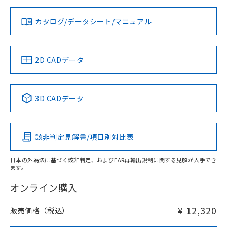
対応状況
対応予定月
※1
※2
ダウンロードデータをご利用いただく前に、以下を必ずお読
みください。
お問い合わせ
カタログ/データシート/マニュアル
対応済み
ソフトウェアの使用条件
取りつけ穴加工図
中国 RoHS
注意事項・凡例
2D CADデータ
中国 RoHS表
※1 ※2
3D CADデータ
Pb
Hg
Cd
Cr(VI)
該非判定見解書/項目別対比表
O
O
X
O
日本の外為法に基づく該非判定、およびEAR再輸出規制に関する見解が入手でき
ます。
"対応済み"や非含有の記載がされた商品であっても、流通
在庫等で未対応品が混在する可能性があります。
オンライン購入
非含有品が必要な際は、弊社営業部門もしくは販売店へお
問い合わせください。
¥ 12,320
販売価格（税込）