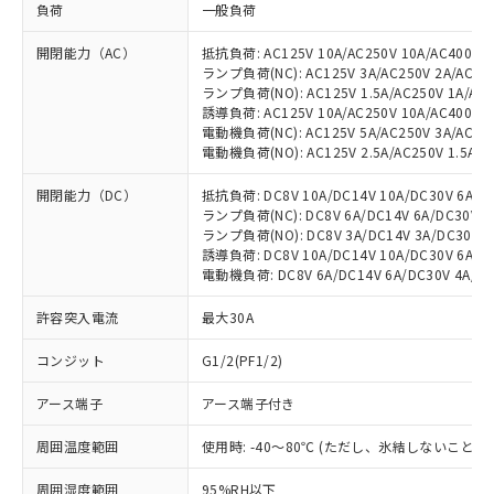
負荷
一般負荷
開閉能力（AC）
抵抗負荷: AC125V 10A/AC250V 10A/AC400V 1
ランプ負荷(NC): AC125V 3A/AC250V 2A/AC400
ランプ負荷(NO): AC125V 1.5A/AC250V 1A/AC4
誘導負荷: AC125V 10A/AC250V 10A/AC400V 3
電動機負荷(NC): AC125V 5A/AC250V 3A/AC400
電動機負荷(NO): AC125V 2.5A/AC250V 1.5A/AC
開閉能力（DC）
抵抗負荷: DC8V 10A/DC14V 10A/DC30V 6A/DC1
ランプ負荷(NC): DC8V 6A/DC14V 6A/DC30V 4A
ランプ負荷(NO): DC8V 3A/DC14V 3A/DC30V 3A
誘導負荷: DC8V 10A/DC14V 10A/DC30V 6A/DC1
電動機負荷: DC8V 6A/DC14V 6A/DC30V 4A/DC1
許容突入電流
最大30A
コンジット
G1/2(PF1/2)
アース端子
アース端子付き
周囲温度範囲
使用時: -40～80℃ (ただし、氷結しないこと）
周囲湿度範囲
95%RH以下