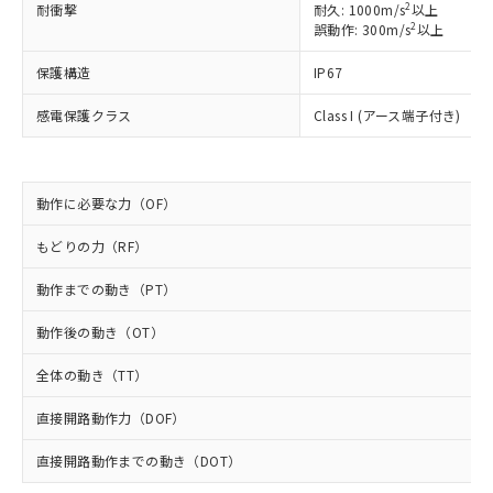
国政府の輸出許可(または役務取引許
号
覧された時点での実際の在庫および標
ミウム(Cd) 100ppm以下、
2
耐衝撃
Pb(鉛) :1000ppm、 Hg(水銀) : 1000ppm、 Cd(カドミウ
耐久: 1000m/s
以上
可)を取得するなどの必要な手続きを
六価クロム(Cr(Ⅵ)) 1000ppm以下、ポリ臭化ビフェニル
ム) : 100ppm、
準価格とは異なる場合があることをご
2
誤動作: 300m/s
以上
類(PBB) 1000ppm以下、ポリ臭化ジフェニルエーテル類
Cr(Ⅵ)(六価クロム) : 1000ppm、 PBBs(ポリ臭化ビフェ
とります。
了承ください。
(PBDE) 1000ppm以下、フタル酸ビス(2-エチルヘキシ
○
一定数以上の在庫あり
ニル類) : 1000ppm、 PBDEs(ポリ臭化ジフェニルエーテ
当社は規制貨物を破棄する場合は、完
保護構造
ル) (DEHP)(別名：DOP) 1000ppm以下、フタル酸ブチ
IP67
正式な納期状況および標準価格はお客
ル類) : 1000ppm、
ルベンジル（BBP） 1000ppm以下、フタル酸ジブチル
全に破砕するなど、違法に輸出されな
DBP(フタル酸ジブチル) : 1000ppm、 DIBP(フタル酸ジ
様のお取引先、またはお客様担当のオ
（DBP） 1000ppm以下、フタル酸ジイソブチル
イソブチル) : 1000ppm、 BBP(フタル酸ブチルベンジ
△
一定数には満たないが在庫あり
いよう必要な手段を講じます。
感電保護クラス
Class I (アース端子付き)
ムロン制御機器販売店・当社販売員に
(DIBP) 1000ppm以下
ル) : 1000ppm、
当社は貴社製品を、核兵器、ミサイ
但し、RoHS指令で産業用監視および制御機器に対する
DEHP(フタル酸ビス(2-エチルヘキシル)) : 1000ppm
ご相談ください。
適用除外項目は除く。
ル、化学兵器、生物兵器またはその他
－
在庫なし(最新の在庫状況につ
オムロン制御機器販売店や当社販売拠
フタル酸エステル類の４物質については閾値を超える意
武器並びにこれらの製造装置等に一切
いては、お客様のお取引先、ま
図的な使用がないことを確認しています。
点は「
販売ネットワーク
」をご確認
※2 環境保護使用期限
動作に必要な力（OF）
使用いたしません。
たはお客様担当のオムロン制御
ください。
当社は、貴社製品を第三者に販売する
機器販売店・当社販売員にご確
在庫状況および標準価格結果を当社の
もどりの力（RF）
※2 対応予定月
「ｅ」：有害物質（10物質）のすべてが基
場合は、上記1、2および3の内容を当
認ください)
事前の承諾なく第三者に漏洩または開
準値以下であることを示します。
該第三者に通知します。また当社は、
示しないようお願いします。
動作までの動き（PT）
部品在庫の切り替え状況などにより、予定
「10」：通常の使用状況下において有害物
販売先および販売に係わる関係者が違
マイパーツ機能（部品リスト作成サー
空
受注生産機種、また在庫状況の
月が前後することがあります。
質が外部に漏えいし、環境に深刻な影響を
法に輸出するおそれがある場合は、取
ビス）をご利用いただくには、I-Web
動作後の動き（OT）
白
情報を公開していない機種
及ぼさない年数を意味します。
り引きをいたしません。
メンバーズにご登録されている必要が
「－」：未確認です。当社販売部門へお問
全体の動き（TT）
あります。
い合わせください。
お客様が当ウェブサイト上で当社にご
※3 非含有証明書ダウンロード
直接開路動作力（DOF）
登録された部品リストについて、当社
および当社の共同利用者が、当社の製
下記の非含有証明書をダウンロードするこ
直接開路動作までの動き（DOT）
品・サービスに関するお客様との取
とができます。
合意する
キャンセル
引・商談に必要な範囲で利用すること