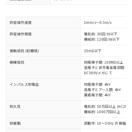
※1 対応状況
対応済み：EU RoHS指令（10物質）の
非含有に対応した製品が提供可能な商品で
許容操作速度
1mm/s～0.5m/s
す。
対応予定：EU RoHS指令（10物質）の非含
許容操作頻度
電気的: 30回/分以下
ご利用条件
有に対応した製品に切り替える予定のある
機械的: 120回/分以下
商品です。
対応予定なし：EU RoHS指令（10物質）の
接触抵抗 (初期値)
25mΩ以下
以下の条件をお読みいただき、同意のうえ
非含有に非対応の商品で、対応品を出す予
ご利用ください。
絶縁抵抗
同極端子間: 100MΩ以上
定はありません。
各端子と非充電金属部間: 10
調査・確認中：EU RoHS指令（10物質）の
本サービスは、当社制御機器事業取扱
DC500Vメガにて
※1 中国RoHS○×表
非含有の対応状況を調査中または確認中の
商品の当社在庫状況および標準価格
商品です。
(税抜)を提供させていただくもので
インパルス耐電圧
同極端子間: 4kV
「○」：最大均質材料含有率が中国RoHSの
非該当品：ライセンス料など無形物で、有
各端子とアース間: 4kV
す。
基準値以下であることを示します。
害物質有無と関係のない商品です。
異極端子間: 4kV
当社制御機器事業取扱商品の中には、
「×」：最大均質材料含有率が中国RoHSの
仕入先様の事情により、非含有部品として
本サービスの対象外となる商品もある
基準値を超えていることを示します。
いたものが、含有品と判明した場合などや
耐久性
電気的: 50万回以上 (AC250V 
当社は、これら貴社製品のうち、外国
ことをご了承ください。
「－」：未確認です。当社販売部門へお問
機械的: 1000万回以上
むを得ず変更することがあります。
為替および外国貿易法に定める商品
在庫状況および標準価格照会結果は、
い合わせください。
（以下｢規制貨物等」という）を輸出
記載している更新日時点での社内デー
耐振動
誤動作: 10～55Hz 片振幅 0.
*EU RoHS指令（10物質）：
または国外への提供する場合は、日本
記
タに基づき作成されるものであり、閲
説明
鉛(Pb) 1000ppm以下、 水銀(Hg) 1000ppm以下、 カド
*中国RoHS10物質の基準値 (GB/T26572)：