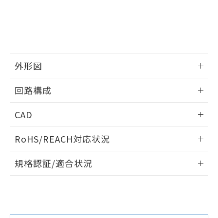
をご了承ください。
EU RoHS指令（10物質）の非含有証明書
※当社の共同利用者とは、
"個人情報
51物質の非含有証明書（当社基準）
の共同利用に関して"
の「1.共同利
※本証明書は発行日時点で非含有を証明す
用者の範囲」に記載されている法人を
るもので、過去に遡って非含有を証明する
指します。
ものではありません。
外形図
また、RoHS指令のフタル酸エステル類４
物質の対応では、対応完了までの期間は出
情報更新：2026/05/21
荷製品に未対応品が混在することから備考
回路構成
欄に対応日を記載しておりました。
情報更新：2026/05/21
既に当社にて対応品への在庫切替を完了
CAD
していることから、特段のことがない限
り、2022年1月12日より割愛しておりま
ログイン/会員登録いただくと、CADデータをダウンロー
RoHS/REACH対応状況
す。
ドすることができます。
情報更新：2026/7/29
規格認証/適合状況
ログイン/会員登録
EU RoHS
注意事項・凡例
D4B-2511Nについての規格認証/適合状況については、「カ
スタマーサポートセンタ お客様相談室」または貴社担当オム
ロン営業員または販売店にお問い合わせください。
対応状況
対応予定月
※1
※2
ダウンロードデータをご利用いただく前に、以下を必ずお読