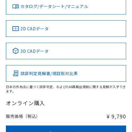
みください。
お問い合わせ
カタログ/データシート/マニュアル
対応済み
ソフトウェアの使用条件
中国 RoHS
注意事項・凡例
2D CADデータ
取りつけ穴加工図
中国 RoHS表
※1 ※2
3D CADデータ
Pb
Hg
Cd
Cr(VI)
該非判定見解書/項目別対比表
O
O
X
O
日本の外為法に基づく該非判定、およびEAR再輸出規制に関する見解が入手でき
ます。
"対応済み"や非含有の記載がされた商品であっても、流通
在庫等で未対応品が混在する可能性があります。
オンライン購入
非含有品が必要な際は、弊社営業部門もしくは販売店へお
問い合わせください。
¥ 9,790
販売価格（税込）
この製品のRoHS/REACH対応状況ページへ