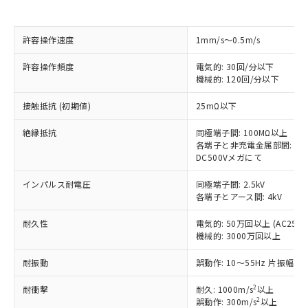
許容操作速度
1mm/s～0.5m/s
※1 対応状況
許容操作頻度
電気的: 30回/分以下
対応済み：EU RoHS指令（10物質）の
機械的: 120回/分以下
非含有に対応した製品が提供可能な商品で
す。
接触抵抗 (初期値)
25mΩ以下
対応予定：EU RoHS指令（10物質）の非含
ご利用条件
絶縁抵抗
同極端子間: 100MΩ以上
有に対応した製品に切り替える予定のある
各端子と非充電金属部間: 10
商品です。
DC500Vメガにて
対応予定なし：EU RoHS指令（10物質）の
以下の条件をお読みいただき、同意のうえ
非含有に非対応の商品で、対応品を出す予
インパルス耐電圧
同極端子間: 2.5kV
ご利用ください。
定はありません。
各端子とアース間: 4kV
調査・確認中：EU RoHS指令（10物質）の
本サービスは、当社制御機器事業取扱
※1 中国RoHS○×表
非含有の対応状況を調査中または確認中の
耐久性
電気的: 50万回以上 (AC250V 
商品の当社在庫状況および標準価格
商品です。
機械的: 3000万回以上
(税抜)を提供させていただくもので
「○」：最大均質材料含有率が中国RoHSの
非該当品：ライセンス料など無形物で、有
す。
基準値以下であることを示します。
耐振動
誤動作: 10～55Hz 片振幅 0.
害物質有無と関係のない商品です。
当社制御機器事業取扱商品の中には、
「×」：最大均質材料含有率が中国RoHSの
仕入先様の事情により、非含有部品として
本サービスの対象外となる商品もある
2
耐衝撃
耐久: 1000m/s
以上
基準値を超えていることを示します。
いたものが、含有品と判明した場合などや
当社は、これら貴社製品のうち、外国
ことをご了承ください。
2
誤動作: 300m/s
以上
「－」：未確認です。当社販売部門へお問
むを得ず変更することがあります。