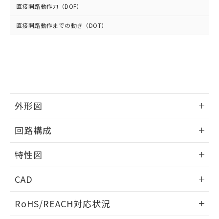
登録された部品リストについて、当社
直接開路動作力（DOF）
および当社の共同利用者が、当社の製
下記の非含有証明書をダウンロードするこ
品・サービスに関するお客様との取
直接開路動作までの動き（DOT）
とができます。
合意する
キャンセル
引・商談に必要な範囲で利用すること
をご了承ください。
EU RoHS指令（10物質）の非含有証明書
※当社の共同利用者とは、
"個人情報
51物質の非含有証明書（当社基準）
の共同利用に関して"
の「1.共同利
※本証明書は発行日時点で非含有を証明す
用者の範囲」に記載されている法人を
るもので、過去に遡って非含有を証明する
指します。
ものではありません。
また、RoHS指令のフタル酸エステル類４
外形図
物質の対応では、対応完了までの期間は出
荷製品に未対応品が混在することから備考
情報更新：2026/05/21
回路構成
欄に対応日を記載しておりました。
既に当社にて対応品への在庫切替を完了
情報更新：2026/05/21
していることから、特段のことがない限
特性図
り、2022年1月12日より割愛しておりま
す。
情報更新：2026/05/21
CAD
耐久曲線図
ログイン/会員登録いただくと、CADデータをダウンロー
RoHS/REACH対応状況
電気的:
ドすることができます。