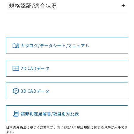
情報更新：2026/7/29
規格認証/適合状況
ログイン/会員登録
EU RoHS
注意事項・凡例
D4B-2171Nについての規格認証/適合状況については、「カ
スタマーサポートセンタ お客様相談室」または貴社担当オム
ロン営業員または販売店にお問い合わせください。
対応状況
対応予定月
※1
※2
ダウンロードデータをご利用いただく前に、以下を必ずお読
みください。
お問い合わせ
カタログ/データシート/マニュアル
対応済み
ソフトウェアの使用条件
取りつけ穴加工図
中国 RoHS
注意事項・凡例
2D CADデータ
中国 RoHS表
※1 ※2
3D CADデータ
Pb
Hg
Cd
Cr(VI)
該非判定見解書/項目別対比表
X
O
O
O
日本の外為法に基づく該非判定、およびEAR再輸出規制に関する見解が入手でき
ます。