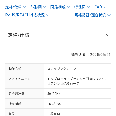
定格/仕様
外形図
回路構成
特性図
CAD
RoHS/REACH対応状況
規格認証/適合状況
定格/仕様
情報更新：2026/05/21
動作方式
スナップアクション
アクチュエータ
トップローラ・プランジャ形 φ12.7×4.8
ステンレス焼結ローラ
定格周波数
50/60Hz
接点構成
1NC/1NO
負荷
一般負荷