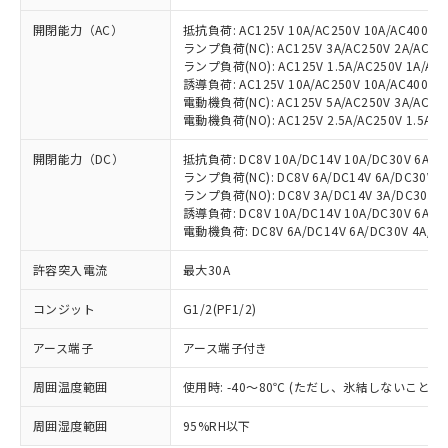
開閉能力（AC）
抵抗負荷: AC125V 10A/AC250V 10A/AC400V 1
ランプ負荷(NC): AC125V 3A/AC250V 2A/AC400
ランプ負荷(NO): AC125V 1.5A/AC250V 1A/AC4
誘導負荷: AC125V 10A/AC250V 10A/AC400V 3
電動機負荷(NC): AC125V 5A/AC250V 3A/AC400
電動機負荷(NO): AC125V 2.5A/AC250V 1.5A/AC
開閉能力（DC）
抵抗負荷: DC8V 10A/DC14V 10A/DC30V 6A/DC1
ランプ負荷(NC): DC8V 6A/DC14V 6A/DC30V 4A
ランプ負荷(NO): DC8V 3A/DC14V 3A/DC30V 3A
誘導負荷: DC8V 10A/DC14V 10A/DC30V 6A/DC1
電動機負荷: DC8V 6A/DC14V 6A/DC30V 4A/DC1
許容突入電流
最大30A
コンジット
G1/2(PF1/2)
アース端子
アース端子付き
周囲温度範囲
使用時: -40～80℃ (ただし、氷結しないこと）
周囲湿度範囲
95%RH以下