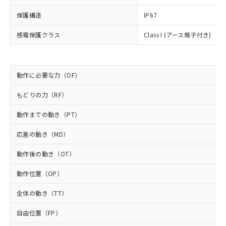
為替および外国貿易法に定める商品
在庫状況および標準価格照会結果は、
い合わせください。
（以下｢規制貨物等」という）を輸出
記載している更新日時点での社内デー
保護構造
IP67
*EU RoHS指令（10物質）：
または国外への提供する場合は、日本
記
タに基づき作成されるものであり、閲
説明
鉛(Pb) 1000ppm以下、 水銀(Hg) 1000ppm以下、 カド
*中国RoHS10物質の基準値 (GB/T26572)：
国政府の輸出許可(または役務取引許
感電保護クラス
Class I (アース端子付き)
号
覧された時点での実際の在庫および標
ミウム(Cd) 100ppm以下、
Pb(鉛) :1000ppm、 Hg(水銀) : 1000ppm、 Cd(カドミウ
可)を取得するなどの必要な手続きを
六価クロム(Cr(Ⅵ)) 1000ppm以下、ポリ臭化ビフェニル
ム) : 100ppm、
準価格とは異なる場合があることをご
類(PBB) 1000ppm以下、ポリ臭化ジフェニルエーテル類
Cr(Ⅵ)(六価クロム) : 1000ppm、 PBBs(ポリ臭化ビフェ
とります。
了承ください。
(PBDE) 1000ppm以下、フタル酸ビス(2-エチルヘキシ
○
一定数以上の在庫あり
ニル類) : 1000ppm、 PBDEs(ポリ臭化ジフェニルエーテ
当社は規制貨物を破棄する場合は、完
ル) (DEHP)(別名：DOP) 1000ppm以下、フタル酸ブチ
正式な納期状況および標準価格はお客
ル類) : 1000ppm、
ルベンジル（BBP） 1000ppm以下、フタル酸ジブチル
全に破砕するなど、違法に輸出されな
動作に必要な力（OF）
DBP(フタル酸ジブチル) : 1000ppm、 DIBP(フタル酸ジ
様のお取引先、またはお客様担当のオ
（DBP） 1000ppm以下、フタル酸ジイソブチル
イソブチル) : 1000ppm、 BBP(フタル酸ブチルベンジ
△
一定数には満たないが在庫あり
いよう必要な手段を講じます。
ムロン制御機器販売店・当社販売員に
(DIBP) 1000ppm以下
ル) : 1000ppm、
もどりの力（RF）
当社は貴社製品を、核兵器、ミサイ
但し、RoHS指令で産業用監視および制御機器に対する
DEHP(フタル酸ビス(2-エチルヘキシル)) : 1000ppm
ご相談ください。
適用除外項目は除く。
ル、化学兵器、生物兵器またはその他
－
在庫なし(最新の在庫状況につ
オムロン制御機器販売店や当社販売拠
フタル酸エステル類の４物質については閾値を超える意
動作までの動き（PT）
武器並びにこれらの製造装置等に一切
いては、お客様のお取引先、ま
図的な使用がないことを確認しています。
点は「
販売ネットワーク
」をご確認
※2 環境保護使用期限
使用いたしません。
たはお客様担当のオムロン制御
ください。
応差の動き（MD）
当社は、貴社製品を第三者に販売する
機器販売店・当社販売員にご確
在庫状況および標準価格結果を当社の
※2 対応予定月
「ｅ」：有害物質（10物質）のすべてが基
場合は、上記1、2および3の内容を当
認ください)
事前の承諾なく第三者に漏洩または開
動作後の動き（OT）
準値以下であることを示します。
該第三者に通知します。また当社は、
示しないようお願いします。
部品在庫の切り替え状況などにより、予定
「10」：通常の使用状況下において有害物
販売先および販売に係わる関係者が違
マイパーツ機能（部品リスト作成サー
動作位置（OP）
空
受注生産機種、また在庫状況の
月が前後することがあります。
質が外部に漏えいし、環境に深刻な影響を
法に輸出するおそれがある場合は、取
ビス）をご利用いただくには、I-Web
白
情報を公開していない機種
及ぼさない年数を意味します。
り引きをいたしません。
全体の動き（TT）
メンバーズにご登録されている必要が
「－」：未確認です。当社販売部門へお問
あります。
い合わせください。
自由位置（FP）
お客様が当ウェブサイト上で当社にご
※3 非含有証明書ダウンロード