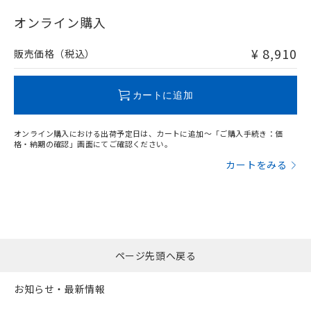
"対応済み"や非含有の記載がされた商品であっても、流通
在庫等で未対応品が混在する可能性があります。
オンライン購入
非含有品が必要な際は、弊社営業部門もしくは販売店へお
問い合わせください。
¥ 8,910
販売価格（税込）
この製品のRoHS/REACH対応状況ページへ
カートに追加
オンライン購入における出荷予定日は、カートに追加～「ご購入手続き：価
格・納期の確認」画面にてご確認ください。
カートをみる
ページ先頭へ戻る
お知らせ・最新情報