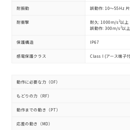
白
が、当社の製
耐振動
誤動作: 10～55Hz 
さい。
下記の非含有証明
※当社の共同
いる法人を指
EU RoHS指令（
2
耐衝撃
耐久: 1000m/s
以上
51物質の非含有証
2
誤動作: 300m/s
以
※本証明書は発行
また、RoHS指
保護構造
IP67
混在することから
既に当社にて対応
感電保護クラス
Class I (アース端子
り割愛しておりま
動作に必要な力（OF）
もどりの力（RF）
動作までの動き（PT）
応差の動き（MD）