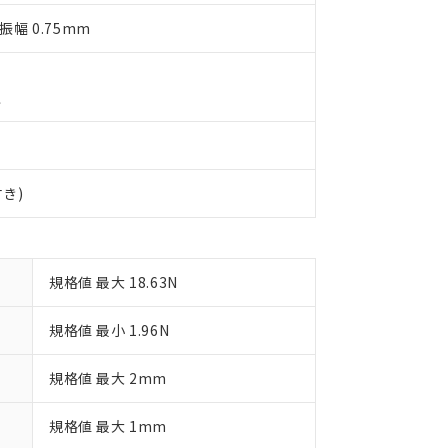
品・サービスに関するお客様との取引・商談に必要な範囲で利用す
合意する
キャンセル
片振幅 0.75mm
書をダウンロードすることができます。
利用者とは、
"個人情報の共同利用に関して"
の「1.共同利用者の
します。
10物質）の非含有証明書
明書（当社基準）
上
日時点で非含有を証明するもので、過去に遡って非含有を証明するも
令のフタル酸エステル類４物質の対応では、対応完了までの期間は出
備考欄に対応日を記載しておりました。
品への在庫切替を完了していることから、特段のことがない限り、20
付き)
す。
規格値 最大 18.63N
規格値 最小 1.96N
規格値 最大 2mm
規格値 最大 1mm