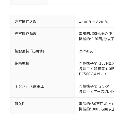
対応予定：EU R
対応予定なし：EU
調査・確認中：EU
ご利用条件
非該当品：ライセ
許容操作速度
1mm/s～0.5m/s
※1 中国RoHS
仕入先様の事情に
があります。
以下の条件をお読
許容操作頻度
電気的: 30回/分以下
「○」：最大均質
機械的: 120回/分以
「×」：最大均質
本サービスは
当社は、これ
*EU RoHS指令（10物
「－」：未確認で
鉛(Pb) 1000ppm以下、
くものです。
う）を輸出ま
記
説明
六価クロム(Cr(Ⅵ)) 1
接触抵抗 (初期値)
25mΩ以下
当社制御機器
などの必要な
フタル酸ビス(2-エチルヘ
号
*中国RoHS10物質の基準値 
ル（DBP） 1000ppm
在庫状況およ
当社は規制貨
Pb(鉛) :1000ppm、 Hg
但し、RoHS指令で産
のであり、閲
絶縁抵抗
同極端子間: 100MΩ
ます。
Cr(Ⅵ)(六価クロム) : 
フタル酸エステル類の４
○
一定数以
DBP(フタル酸ジブチル) :
い。
各端子と非充電金属部間
当社は貴社製
DEHP(フタル酸ビス(2-エ
正式な納期状
DC500Vメガにて
置等に一切使
当社販売員に
※2 対応予定月
△
一定数に
当社は、貴社
オムロン制御
また当社は、
※2 環境保護使
インパルス耐電圧
同極端子間: 2.5kV
在庫状況およ
部品在庫の切り替
たしません。
各端子とアース間: 4k
－
在庫なし
す。
「ｅ」：有害物質
機器販売
マイパーツ機
「10」：通常の
耐久性
電気的: 50万回以上 (A
ている必要が
味します。
機械的: 3000万回以
空
受注生産
お客様が当ウ
※3 非含有証明
「－」：未確認で