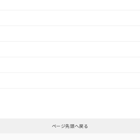
情報更新：2
情報更新：2
情報更新：2
ードすることができます。
情報更新：
ログイン/会員登録
カスタマーサポートセンタ お客様相談室」または貴社担当オムロン営業
みください。
非含有証明書
※3
ページ先頭へ戻る
ダウンロードはこちら