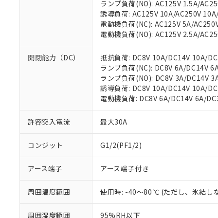
ランプ負荷(NO): AC125V 1.5A/AC250
誘導負荷: AC125V 10A/AC250V 10A/
電動機負荷(NC): AC125V 5A/AC250V 
電動機負荷(NO): AC125V 2.5A/AC250
開閉能力（DC）
抵抗負荷: DC8V 10A/DC14V 10A/DC3
ランプ負荷(NC): DC8V 6A/DC14V 6A/
ランプ負荷(NO): DC8V 3A/DC14V 3A/
誘導負荷: DC8V 10A/DC14V 10A/DC3
電動機負荷: DC8V 6A/DC14V 6A/DC30
許容突入電流
最大30A
コンジット
G1/2(PF1/2)
アース端子
アース端子付き
周囲温度範囲
使用時: -40～80℃ (ただし、氷結
※1 対応状況
周囲湿度範囲
95%RH以下
対応済み：EU