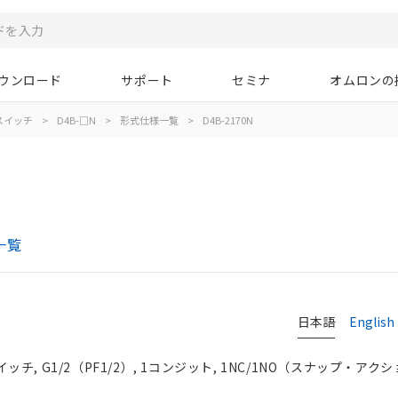
ウンロード
サポート
セミナ
オムロンの
スイッチ
>
D4B-□N
>
形式仕様一覧
>
D4B-2170N
一覧
日本語
English
, G1/2（PF1/2）, 1コンジット, 1NC/1NO（スナップ・アクシ