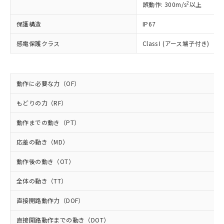
2
誤動作: 300m/s
以上
*EU RoHS指令（10物質）：
または国外への提供する場合は、日本
記
タに基づき作成されるものであり、閲
説明
鉛(Pb) 1000ppm以下、 水銀(Hg) 1000ppm以下、 カド
*中国RoHS10物質の基準値 (GB/T26572)：
国政府の輸出許可(または役務取引許
号
覧された時点での実際の在庫および標
ミウム(Cd) 100ppm以下、
Pb(鉛) :1000ppm、 Hg(水銀) : 1000ppm、 Cd(カドミウ
保護構造
IP67
可)を取得するなどの必要な手続きを
六価クロム(Cr(Ⅵ)) 1000ppm以下、ポリ臭化ビフェニル
ム) : 100ppm、
準価格とは異なる場合があることをご
類(PBB) 1000ppm以下、ポリ臭化ジフェニルエーテル類
Cr(Ⅵ)(六価クロム) : 1000ppm、 PBBs(ポリ臭化ビフェ
とります。
了承ください。
(PBDE) 1000ppm以下、フタル酸ビス(2-エチルヘキシ
感電保護クラス
Class I (アース端子付き)
○
一定数以上の在庫あり
ニル類) : 1000ppm、 PBDEs(ポリ臭化ジフェニルエーテ
当社は規制貨物を破棄する場合は、完
ル) (DEHP)(別名：DOP) 1000ppm以下、フタル酸ブチ
正式な納期状況および標準価格はお客
ル類) : 1000ppm、
ルベンジル（BBP） 1000ppm以下、フタル酸ジブチル
全に破砕するなど、違法に輸出されな
DBP(フタル酸ジブチル) : 1000ppm、 DIBP(フタル酸ジ
様のお取引先、またはお客様担当のオ
（DBP） 1000ppm以下、フタル酸ジイソブチル
イソブチル) : 1000ppm、 BBP(フタル酸ブチルベンジ
△
一定数には満たないが在庫あり
いよう必要な手段を講じます。
ムロン制御機器販売店・当社販売員に
(DIBP) 1000ppm以下
ル) : 1000ppm、
当社は貴社製品を、核兵器、ミサイ
但し、RoHS指令で産業用監視および制御機器に対する
DEHP(フタル酸ビス(2-エチルヘキシル)) : 1000ppm
ご相談ください。
動作に必要な力（OF）
適用除外項目は除く。
ル、化学兵器、生物兵器またはその他
－
在庫なし(最新の在庫状況につ
オムロン制御機器販売店や当社販売拠
フタル酸エステル類の４物質については閾値を超える意
武器並びにこれらの製造装置等に一切
いては、お客様のお取引先、ま
もどりの力（RF）
図的な使用がないことを確認しています。
点は「
販売ネットワーク
」をご確認
※2 環境保護使用期限
使用いたしません。
たはお客様担当のオムロン制御
ください。
当社は、貴社製品を第三者に販売する
動作までの動き（PT）
機器販売店・当社販売員にご確
在庫状況および標準価格結果を当社の
※2 対応予定月
「ｅ」：有害物質（10物質）のすべてが基
場合は、上記1、2および3の内容を当
認ください)
事前の承諾なく第三者に漏洩または開
準値以下であることを示します。
応差の動き（MD）
該第三者に通知します。また当社は、
示しないようお願いします。
部品在庫の切り替え状況などにより、予定
「10」：通常の使用状況下において有害物
販売先および販売に係わる関係者が違
マイパーツ機能（部品リスト作成サー
空
受注生産機種、また在庫状況の
動作後の動き（OT）
月が前後することがあります。
質が外部に漏えいし、環境に深刻な影響を
法に輸出するおそれがある場合は、取
ビス）をご利用いただくには、I-Web
白
情報を公開していない機種
及ぼさない年数を意味します。
り引きをいたしません。
メンバーズにご登録されている必要が
全体の動き（TT）
「－」：未確認です。当社販売部門へお問
あります。
い合わせください。
お客様が当ウェブサイト上で当社にご
直接開路動作力（DOF）
※3 非含有証明書ダウンロード
登録された部品リストについて、当社
および当社の共同利用者が、当社の製
直接開路動作までの動き（DOT）