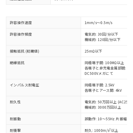
※1 対応状況
許容操作速度
1mm/s～0.5m/s
対応済み：EU RoHS指令（10物質）の
非含有に対応した製品が提供可能な商品で
許容操作頻度
電気的: 30回/分以下
す。
機械的: 120回/分以下
対応予定：EU RoHS指令（10物質）の非含
ご利用条件
有に対応した製品に切り替える予定のある
接触抵抗 (初期値)
25mΩ以下
商品です。
対応予定なし：EU RoHS指令（10物質）の
絶縁抵抗
同極端子間: 100MΩ以上
以下の条件をお読みいただき、同意のうえ
非含有に非対応の商品で、対応品を出す予
各端子と非充電金属部間: 10
ご利用ください。
DC500Vメガにて
定はありません。
調査・確認中：EU RoHS指令（10物質）の
本サービスは、当社制御機器事業取扱
※1 中国RoHS○×表
インパルス耐電圧
同極端子間: 2.5kV
非含有の対応状況を調査中または確認中の
商品の当社在庫状況および標準価格
各端子とアース間: 4kV
商品です。
(税抜)を提供させていただくもので
「○」：最大均質材料含有率が中国RoHSの
非該当品：ライセンス料など無形物で、有
す。
耐久性
電気的: 50万回以上 (AC250V 
基準値以下であることを示します。
害物質有無と関係のない商品です。
機械的: 3000万回以上
当社制御機器事業取扱商品の中には、
「×」：最大均質材料含有率が中国RoHSの
仕入先様の事情により、非含有部品として
本サービスの対象外となる商品もある
基準値を超えていることを示します。
いたものが、含有品と判明した場合などや
当社は、これら貴社製品のうち、外国
耐振動
誤動作: 10～55Hz 片振幅 0.
ことをご了承ください。
「－」：未確認です。当社販売部門へお問
むを得ず変更することがあります。
為替および外国貿易法に定める商品
在庫状況および標準価格照会結果は、
い合わせください。
2
耐衝撃
耐久: 1000m/s
以上
（以下｢規制貨物等」という）を輸出
記載している更新日時点での社内デー