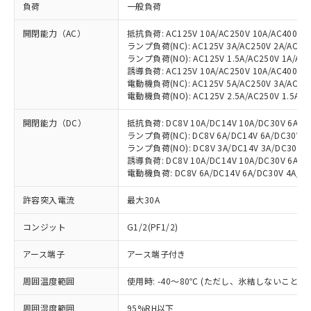
負荷
一般負荷
開閉能力（AC）
抵抗負荷: AC125V 10A/AC250V 10A/AC400V 1
ランプ負荷(NC): AC125V 3A/AC250V 2A/AC400
ランプ負荷(NO): AC125V 1.5A/AC250V 1A/AC4
誘導負荷: AC125V 10A/AC250V 10A/AC400V 3
電動機負荷(NC): AC125V 5A/AC250V 3A/AC400
電動機負荷(NO): AC125V 2.5A/AC250V 1.5A/AC
開閉能力（DC）
抵抗負荷: DC8V 10A/DC14V 10A/DC30V 6A/DC1
ランプ負荷(NC): DC8V 6A/DC14V 6A/DC30V 4A
ランプ負荷(NO): DC8V 3A/DC14V 3A/DC30V 3A
誘導負荷: DC8V 10A/DC14V 10A/DC30V 6A/DC1
電動機負荷: DC8V 6A/DC14V 6A/DC30V 4A/DC1
許容突入電流
最大30A
コンジット
G1/2(PF1/2)
アース端子
アース端子付き
周囲温度範囲
使用時: -40～80℃ (ただし、氷結しないこと）
周囲湿度範囲
95%RH以下