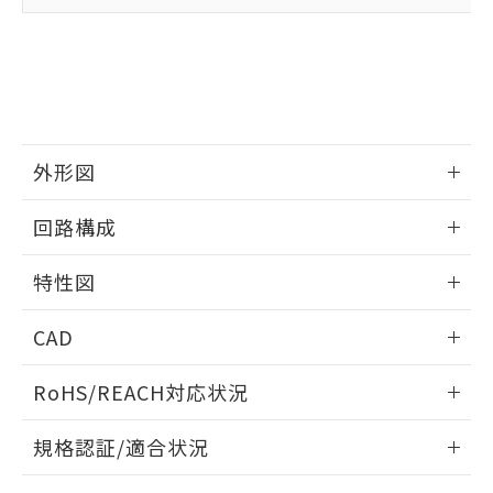
下記の非含有証明書をダウンロードするこ
品・サービスに関するお客様との取
とができます。
合意する
キャンセル
引・商談に必要な範囲で利用すること
をご了承ください。
EU RoHS指令（10物質）の非含有証明書
※当社の共同利用者とは、
"個人情報
51物質の非含有証明書（当社基準）
の共同利用に関して"
の「1.共同利
※本証明書は発行日時点で非含有を証明す
用者の範囲」に記載されている法人を
るもので、過去に遡って非含有を証明する
指します。
ものではありません。
外形図
また、RoHS指令のフタル酸エステル類４
情報更新：2026/05/21
物質の対応では、対応完了までの期間は出
回路構成
荷製品に未対応品が混在することから備考
欄に対応日を記載しておりました。
情報更新：2026/05/21
特性図
既に当社にて対応品への在庫切替を完了
していることから、特段のことがない限
情報更新：2026/05/21
り、2022年1月12日より割愛しておりま
CAD
す。
耐久曲線図
ログイン/会員登録いただくと、CADデータをダウンロー
RoHS/REACH対応状況
電気的:
ドすることができます。
情報更新：2026/7/29
規格認証/適合状況
ログイン/会員登録
EU RoHS
注意事項・凡例
D4B-2115Nについての規格認証/適合状況については、「カ