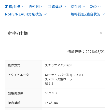
定格/仕様
外形図
回路構成
特性図
CAD
RoHS/REACH対応状況
規格認証/適合状況
定格/仕様
情報更新：2026/05/21
動作方式
スナップアクション
アクチュエータ
ローラ・レバー形 φ17.5×7
ステンレス鋼ローラ
R31.5
定格周波数
50/60Hz
接点構成
1NC/1NO