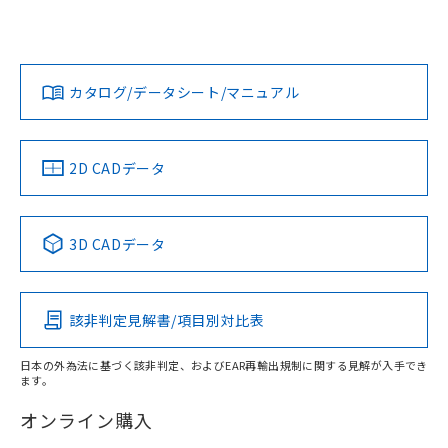
スタマーサポートセンタ お客様相談室」または貴社担当オム
ロン営業員または販売店にお問い合わせください。
対応状況
対応予定月
※1
※2
ダウンロードデータをご利用いただく前に、以下を必ずお読
みください。
お問い合わせ
カタログ/データシート/マニュアル
対応済み
ソフトウェアの使用条件
取りつけ穴加工図
中国 RoHS
注意事項・凡例
2D CADデータ
中国 RoHS表
※1 ※2
3D CADデータ
Pb
Hg
Cd
Cr(VI)
該非判定見解書/項目別対比表
X
O
O
O
日本の外為法に基づく該非判定、およびEAR再輸出規制に関する見解が入手でき
ます。
"対応済み"や非含有の記載がされた商品であっても、流通
在庫等で未対応品が混在する可能性があります。
オンライン購入
非含有品が必要な際は、弊社営業部門もしくは販売店へお