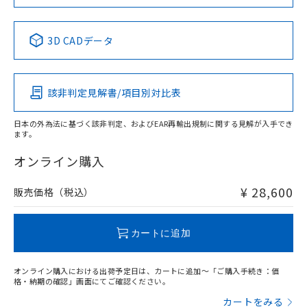
当社は規制貨物を破棄する場合は、完
ル) (DEHP)(別名：DOP) 1000ppm以下、フタル酸ブチ
正式な納期状況および標準価格はお客
ル類) : 1000ppm、
Yes
Yes
Yes
Yes
ルベンジル（BBP） 1000ppm以下、フタル酸ジブチル
全に破砕するなど、違法に輸出されな
DBP(フタル酸ジブチル) : 1000ppm、 DIBP(フタル酸ジ
様のお取引先、またはお客様担当のオ
（DBP） 1000ppm以下、フタル酸ジイソブチル
イソブチル) : 1000ppm、 BBP(フタル酸ブチルベンジ
中国 RoHS表
△
一定数には満たないが在庫あり
※1 ※2
いよう必要な手段を講じます。
ムロン制御機器販売店・当社販売員に
(DIBP) 1000ppm以下
ル) : 1000ppm、
3D CADデータ
当社は貴社製品を、核兵器、ミサイ
但し、RoHS指令で産業用監視および制御機器に対する
DEHP(フタル酸ビス(2-エチルヘキシル)) : 1000ppm
ご相談ください。
この製品の規格認証/適合状況ページへ
Pb
Hg
Cd
Cr(VI)
適用除外項目は除く。
ル、化学兵器、生物兵器またはその他
－
在庫なし(最新の在庫状況につ
オムロン制御機器販売店や当社販売拠
フタル酸エステル類の４物質については閾値を超える意
その他の認証はこちらのページからご検索ください
武器並びにこれらの製造装置等に一切
いては、お客様のお取引先、ま
図的な使用がないことを確認しています。
点は「
販売ネットワーク
」をご確認
※2 環境保護使用期限
使用いたしません。
該非判定見解書/項目別対比表
たはお客様担当のオムロン制御
ください。
X
O
O
O
当社は、貴社製品を第三者に販売する
機器販売店・当社販売員にご確
在庫状況および標準価格結果を当社の
※2 対応予定月
「ｅ」：有害物質（10物質）のすべてが基
場合は、上記1、2および3の内容を当
認ください)
事前の承諾なく第三者に漏洩または開
日本の外為法に基づく該非判定、およびEAR再輸出規制に関する見解が入手でき
準値以下であることを示します。
該第三者に通知します。また当社は、
ます。
示しないようお願いします。
"対応済み"や非含有の記載がされた商品であっても、流通
部品在庫の切り替え状況などにより、予定
「10」：通常の使用状況下において有害物
販売先および販売に係わる関係者が違
マイパーツ機能（部品リスト作成サー
空
受注生産機種、また在庫状況の
在庫等で未対応品が混在する可能性があります。
オンライン購入
月が前後することがあります。
質が外部に漏えいし、環境に深刻な影響を
法に輸出するおそれがある場合は、取
ビス）をご利用いただくには、I-Web
白
情報を公開していない機種
非含有品が必要な際は、弊社営業部門もしくは販売店へお
及ぼさない年数を意味します。
り引きをいたしません。
メンバーズにご登録されている必要が
問い合わせください。
「－」：未確認です。当社販売部門へお問
¥ 28,600
販売価格（税込）
あります。
い合わせください。
お客様が当ウェブサイト上で当社にご
※3 非含有証明書ダウンロード
この製品のRoHS/REACH対応状況ページへ
登録された部品リストについて、当社
カートに追加
および当社の共同利用者が、当社の製
下記の非含有証明書をダウンロードするこ
品・サービスに関するお客様との取
とができます。
合意する
キャンセル
引・商談に必要な範囲で利用すること
オンライン購入における出荷予定日は、カートに追加～「ご購入手続き：価
をご了承ください。
格・納期の確認」画面にてご確認ください。
EU RoHS指令（10物質）の非含有証明書
※当社の共同利用者とは、
"個人情報
カートをみる
51物質の非含有証明書（当社基準）