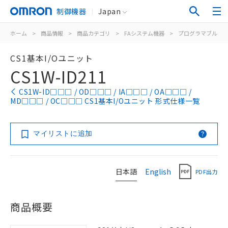
制御機器
Japan
ホーム
>
商品情報
>
商品カテゴリ
>
FAシステム機器
>
プログラマブルコ
CS1基本I/Oユニット
CS1W-ID211
CS1W-ID□□□ / OD□□□ / IA□□□ / OA□□□ /
MD□□□ / OC□□□ CS1基本I/Oユニット 形式仕様一覧
マイリストに追加
日本語
English
PDF出力
商品概要