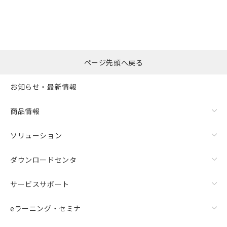
の共同利用に関して"
の「1.共同利
※本証明書は発行日時点で非含有を証明す
用者の範囲」に記載されている法人を
るもので、過去に遡って非含有を証明する
指します。
ものではありません。
また、RoHS指令のフタル酸エステル類４
物質の対応では、対応完了までの期間は出
荷製品に未対応品が混在することから備考
ページ先頭へ戻る
欄に対応日を記載しておりました。
既に当社にて対応品への在庫切替を完了
お知らせ・最新情報
していることから、特段のことがない限
り、2022年1月12日より割愛しておりま
商品情報
す。
ソリューション
ダウンロードセンタ
サービスサポート
eラーニング・セミナ