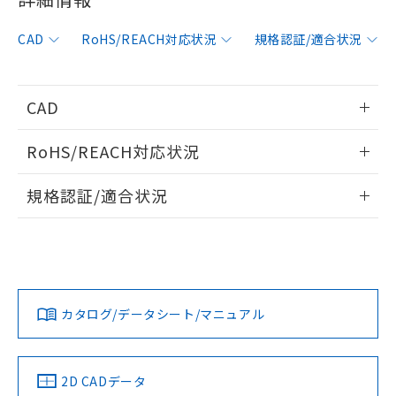
非含有に対応した製品が提供可能な商品で
す。
CAD
RoHS/REACH対応状況
規格認証/適合状況
対応予定：EU RoHS指令（10物質）の非含
ご利用条件
有に対応した製品に切り替える予定のある
商品です。
対応予定なし：EU RoHS指令（10物質）の
CAD
以下の条件をお読みいただき、同意のうえ
非含有に非対応の商品で、対応品を出す予
ご利用ください。
定はありません。
情報更新：2007/4/2
RoHS/REACH対応状況
調査・確認中：EU RoHS指令（10物質）の
本サービスは、当社制御機器事業取扱
※1 中国RoHS○×表
非含有の対応状況を調査中または確認中の
ログイン/会員登録いただくと、CADデータをダウンロー
情報更新：2026/7/29
商品の当社在庫状況および標準価格
規格認証/適合状況
商品です。
ドすることができます。
(税抜)を提供させていただくもので
「○」：最大均質材料含有率が中国RoHSの
非該当品：ライセンス料など無形物で、有
す。
EU RoHS
注意事項・凡例
基準値以下であることを示します。
害物質有無と関係のない商品です。
UL認証
CSA認証
CEマーキング
当社制御機器事業取扱商品の中には、
「×」：最大均質材料含有率が中国RoHSの
仕入先様の事情により、非含有部品として
本サービスの対象外となる商品もある
ログイン/会員登録
基準値を超えていることを示します。
いたものが、含有品と判明した場合などや
Yes
当社は、これら貴社製品のうち、外国
Yes
Yes
ことをご了承ください。
対応状況
対応予定月
※1
※2
「－」：未確認です。当社販売部門へお問
むを得ず変更することがあります。
為替および外国貿易法に定める商品
在庫状況および標準価格照会結果は、
い合わせください。
（以下｢規制貨物等」という）を輸出
カタログ/データシート/マニュアル
記載している更新日時点での社内デー
対応済み
*EU RoHS指令（10物質）：
または国外への提供する場合は、日本
ダウンロードデータをご利用いただく前に、以下を必ずお読
記
タに基づき作成されるものであり、閲
説明
鉛(Pb) 1000ppm以下、 水銀(Hg) 1000ppm以下、 カド
*中国RoHS10物質の基準値 (GB/T26572)：
LR型式承認
DNV型式承認
BV型式承認
KR型式承
国政府の輸出許可(または役務取引許
みください。
号
覧された時点での実際の在庫および標
ミウム(Cd) 100ppm以下、
Pb(鉛) :1000ppm、 Hg(水銀) : 1000ppm、 Cd(カドミウ
（イギリス
（ノルウェー
（フランス
（韓国
可)を取得するなどの必要な手続きを
六価クロム(Cr(Ⅵ)) 1000ppm以下、ポリ臭化ビフェニル
ソフトウェアの使用条件
ム) : 100ppm、
準価格とは異なる場合があることをご
船舶規格）
船舶規格）
船舶規格）
船舶規格
中国 RoHS
注意事項・凡例
類(PBB) 1000ppm以下、ポリ臭化ジフェニルエーテル類
2D CADデータ
Cr(Ⅵ)(六価クロム) : 1000ppm、 PBBs(ポリ臭化ビフェ
とります。
了承ください。
(PBDE) 1000ppm以下、フタル酸ビス(2-エチルヘキシ
○
一定数以上の在庫あり
ニル類) : 1000ppm、 PBDEs(ポリ臭化ジフェニルエーテ