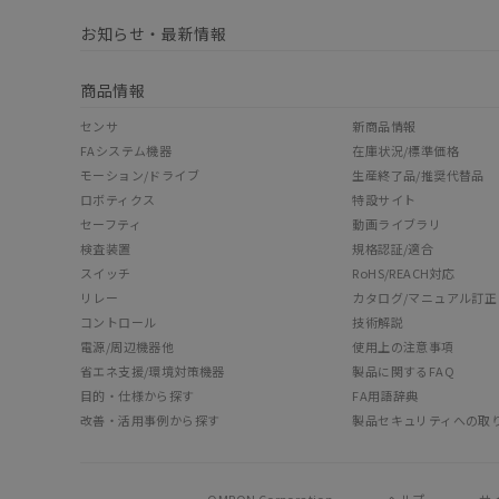
お知らせ・最新情報
商品情報
センサ
新商品情報
FAシステム機器
在庫状況/標準価格
モーション/ドライブ
生産終了品/推奨代替品
ロボティクス
特設サイト
セーフティ
動画ライブラリ
検査装置
規格認証/適合
スイッチ
RoHS/REACH対応
リレー
カタログ/マニュアル訂正
コントロール
技術解説
電源/周辺機器他
使用上の注意事項
省エネ支援/環境対策機器
製品に関するFAQ
目的・仕様から探す
FA用語辞典
改善・活用事例から探す
製品セキュリティへの取
OMRON Corporation
ヘルプ
サ