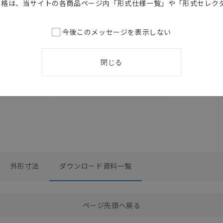
価格は、当サイトの各商品ページ内「形式仕様一覧」や「形式セレク
カタログ
日本語
SDCA-010M
今後このメッセージを表示しない
データシー
PLC I/Oユニット機
器接続対応表
2026/03/09
更新
閉じる
外形寸法
ダウンロード資料一覧
選択したファイルを一括ダウンロード
0
選択可能容量：
0.0
MB /
100
MB
ページ先頭へ戻る