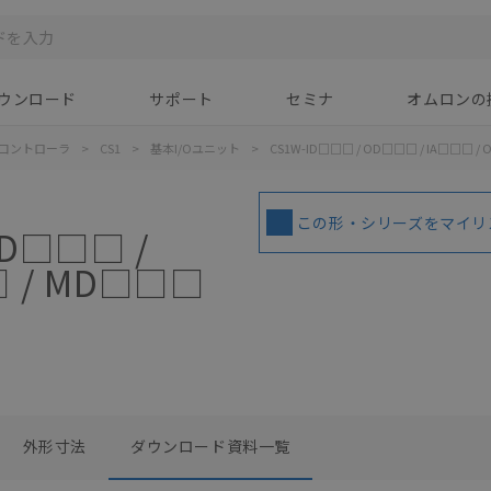
ウンロード
サポート
セミナ
オムロンの
コントローラ
>
CS1
>
基本I/Oユニット
>
CS1W-ID□□□ / OD□□□ / IA□□□ /
この形・シリーズをマイリ
OD□□□ /
□ / MD□□□
外形寸法
ダウンロード資料一覧