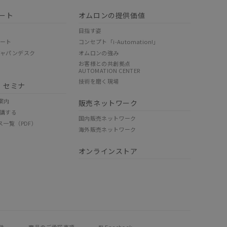
ート
オムロンの提供価値
目指す姿
ポート
コンセプト「i-Automation!」
ジャパンデスク
オムロンの強み
お客様との共創拠点
AUTOMATION CENTER
技術を磨く現場
・セミナ
案内
販売ネットワーク
講する
国内販売ネットワーク
ス一覧（PDF）
海外販売ネットワーク
オンラインストア
件
商品のご承諾事項
Facebook