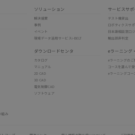
ソリューション
サービスサポ
解決提案
テスト機貸出
事例
ロボティクスサ
イベント
日本語相談窓口
現場データ活用サービスi-BELT
輸出該非判定
ダウンロードセンタ
eラーニング
カタログ
eラーニングのご
マニュアル
コースを選んで受
2D CAD
eラーニングコー
3D CAD
電気制御CAD
ソフトウェア
り組み
イトマップ
関連リンク
個人情報の
取り扱いについて
ご利用条