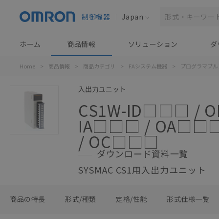
制御機器
Japan
ホーム
商品情報
ソリューション
ダ
Home
>
商品情報
>
商品カテゴリ
>
FAシステム機器
>
プログラマブル
入出力ユニット
CS1W-ID□□□ / 
IA□□□ / OA□□
/ OC□□□
ダウンロード資料一覧
SYSMAC CS1用入出力ユニット
商品の特長
形式/種類
定格/性能
形式仕様一覧