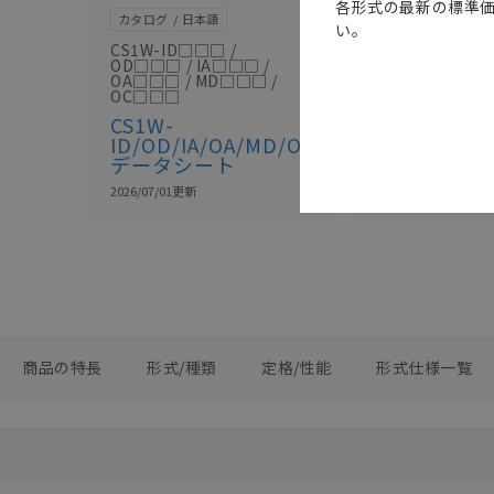
各形式の最新の標準
カタログ
日本語
カタログ
日本語
い。
CS1W-ID□□□ /
SDCA-005H
OD□□□ / IA□□□ /
XW2Z-R 
OA□□□ / MD□□□ /
ト
OC□□□
CS1W-
2026/07/01
更新
ID/OD/IA/OA/MD/OC
データシート
2026/07/01
更新
商品の特長
形式/種類
定格/性能
形式仕様一覧