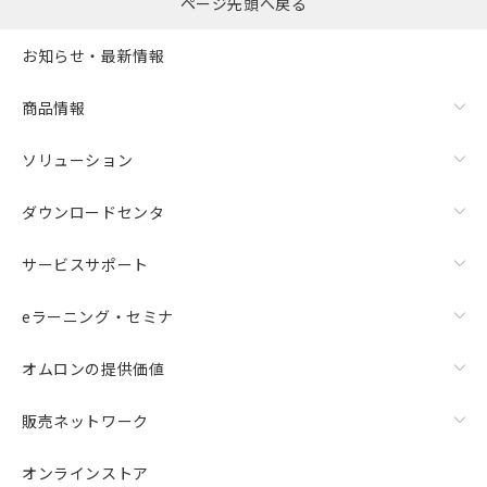
ものではありません。
ページ先頭へ戻る
また、RoHS指令のフタル酸エステル類４
物質の対応では、対応完了までの期間は出
お知らせ・最新情報
荷製品に未対応品が混在することから備考
欄に対応日を記載しておりました。
商品情報
既に当社にて対応品への在庫切替を完了
していることから、特段のことがない限
ソリューション
り、2022年1月12日より割愛しておりま
す。
ダウンロードセンタ
サービスサポート
eラーニング・セミナ
オムロンの提供価値
販売ネットワーク
オンラインストア