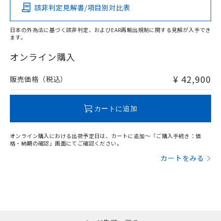
当社は貴社製品を、核兵器、ミサイ
但し、RoHS指令で産業用監視および制御機器に対する
DEHP(フタル酸ビス(2-エチルヘキシル)) : 1000ppm
該非判定見解書/項目別対比表
ご相談ください。
X
O
O
O
適用除外項目は除く。
ル、化学兵器、生物兵器またはその他
－
在庫なし(最新の在庫状況につ
オムロン制御機器販売店や当社販売拠
フタル酸エステル類の４物質については閾値を超える意
武器並びにこれらの製造装置等に一切
いては、お客様のお取引先、ま
図的な使用がないことを確認しています。
点は「
販売ネットワーク
」をご確認
日本の外為法に基づく該非判定、およびEAR再輸出規制に関する見解が入手でき
※2 環境保護使用期限
使用いたしません。
たはお客様担当のオムロン制御
ます。
ください。
"対応済み"や非含有の記載がされた商品であっても、流通
当社は、貴社製品を第三者に販売する
機器販売店・当社販売員にご確
在庫状況および標準価格結果を当社の
※2 対応予定月
在庫等で未対応品が混在する可能性があります。
「ｅ」：有害物質（10物質）のすべてが基
オンライン購入
場合は、上記1、2および3の内容を当
認ください)
事前の承諾なく第三者に漏洩または開
非含有品が必要な際は、弊社営業部門もしくは販売店へお
準値以下であることを示します。
該第三者に通知します。また当社は、
示しないようお願いします。
問い合わせください。
部品在庫の切り替え状況などにより、予定
「10」：通常の使用状況下において有害物
販売先および販売に係わる関係者が違
¥ 42,900
販売価格（税込）
マイパーツ機能（部品リスト作成サー
空
受注生産機種、また在庫状況の
月が前後することがあります。
質が外部に漏えいし、環境に深刻な影響を
法に輸出するおそれがある場合は、取
ビス）をご利用いただくには、I-Web
白
情報を公開していない機種
及ぼさない年数を意味します。
り引きをいたしません。
メンバーズにご登録されている必要が
この製品のRoHS/REACH対応状況ページへ
「－」：未確認です。当社販売部門へお問
カートに追加
あります。
い合わせください。
お客様が当ウェブサイト上で当社にご
※3 非含有証明書ダウンロード
登録された部品リストについて、当社
オンライン購入における出荷予定日は、カートに追加～「ご購入手続き：価
および当社の共同利用者が、当社の製
格・納期の確認」画面にてご確認ください。
下記の非含有証明書をダウンロードするこ
品・サービスに関するお客様との取
カートをみる
とができます。
合意する
キャンセル
引・商談に必要な範囲で利用すること
をご了承ください。
EU RoHS指令（10物質）の非含有証明書
※当社の共同利用者とは、
"個人情報
51物質の非含有証明書（当社基準）
の共同利用に関して"
の「1.共同利
※本証明書は発行日時点で非含有を証明す
用者の範囲」に記載されている法人を
るもので、過去に遡って非含有を証明する
指します。