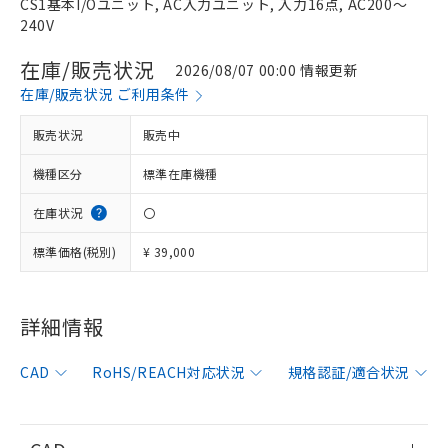
CS1基本I/Oユニット, AC入力ユニット, 入力16点, AC200～
240V
在庫/販売状況
2026/08/07 00:00 情報更新
在庫/販売状況 ご利用条件
販売状況
販売中
機種区分
標準在庫機種
在庫状況
〇
標準価格(税別)
¥ 39,000
詳細情報
※1 対応状況
CAD
RoHS/REACH対応状況
規格認証/適合状況
対応済み：EU RoHS指令（10物質）の
非含有に対応した製品が提供可能な商品で
す。
対応予定：EU RoHS指令（10物質）の非含