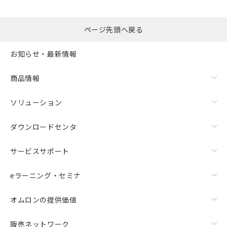
り引きをいたしません。
メンバーズにご登録されている必要が
「－」：未確認です。当社販売部門へお問
あります。
い合わせください。
お客様が当ウェブサイト上で当社にご
ページ先頭へ戻る
※3 非含有証明書ダウンロード
登録された部品リストについて、当社
および当社の共同利用者が、当社の製
下記の非含有証明書をダウンロードするこ
お知らせ・最新情報
品・サービスに関するお客様との取
とができます。
合意する
キャンセル
引・商談に必要な範囲で利用すること
商品情報
をご了承ください。
EU RoHS指令（10物質）の非含有証明書
※当社の共同利用者とは、
"個人情報
51物質の非含有証明書（当社基準）
の共同利用に関して"
の「1.共同利
ソリューション
※本証明書は発行日時点で非含有を証明す
用者の範囲」に記載されている法人を
るもので、過去に遡って非含有を証明する
指します。
ダウンロードセンタ
ものではありません。
また、RoHS指令のフタル酸エステル類４
物質の対応では、対応完了までの期間は出
サービスサポート
荷製品に未対応品が混在することから備考
欄に対応日を記載しておりました。
eラーニング・セミナ
既に当社にて対応品への在庫切替を完了
していることから、特段のことがない限
オムロンの提供価値
り、2022年1月12日より割愛しておりま
す。
販売ネットワーク