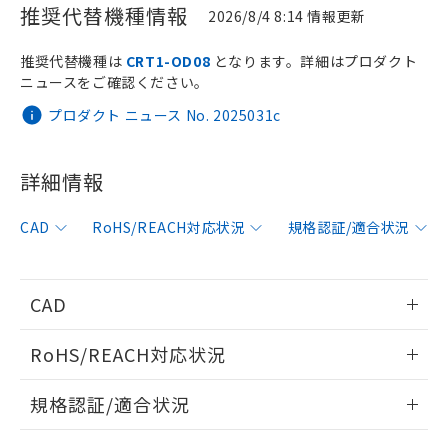
推奨代替機種情報
2026/8/4 8:14 情報更新
推奨代替機種は
CRT1-OD08
となります。詳細はプロダクト
ニュースをご確認ください。
プロダクト ニュース No. 2025031c
※1 対応状況
詳細情報
対応済み：EU RoHS指令（10物質）の
非含有に対応した製品が提供可能な商品で
す。
CAD
RoHS/REACH対応状況
規格認証/適合状況
対応予定：EU RoHS指令（10物質）の非含
ご利用条件
有に対応した製品に切り替える予定のある
商品です。
CAD
対応予定なし：EU RoHS指令（10物質）の
以下の条件をお読みいただき、同意のうえ
非含有に非対応の商品で、対応品を出す予
情報更新：2006/4/1
ご利用ください。
定はありません。
RoHS/REACH対応状況
調査・確認中：EU RoHS指令（10物質）の
本サービスは、当社制御機器事業取扱
ログイン/会員登録いただくと、CADデータをダウンロー
※1 中国RoHS○×表
非含有の対応状況を調査中または確認中の
情報更新：2026/7/29
商品の当社在庫状況および標準価格
規格認証/適合状況
ドすることができます。
商品です。
(税抜)を提供させていただくもので
「○」：最大均質材料含有率が中国RoHSの
非該当品：ライセンス料など無形物で、有
CRT1B-OD02JSのRoHS対応状況については、営業部門もし
す。