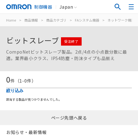
制御機器
Japan
Home
>
商品情報
>
商品カテゴリ
>
FAシステム機器
>
ネットワーク機器
ビットスレーブ
受注終了
CompoNetビットスレーブ製品。2点/4点の小点数分散に最
適。業界最小クラス、IP54防塵・防沫タイプも品揃え
ご利用条件
0
件（
1
-
0
件）
絞り込み
以下の条件をお読みいただき、同意のうえ
該当する製品が見つかりませんでした。
ご利用ください。
本サービスは、当社制御機器事業取扱
ページ先頭へ戻る
商品の当社在庫状況および標準価格
(税抜)を提供させていただくもので
す。
お知らせ・最新情報