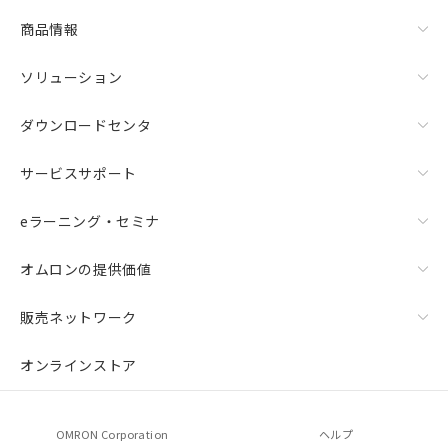
当社制御機器事業取扱商品の中には、
本サービスの対象外となる商品もある
商品情報
ことをご了承ください。
在庫状況および標準価格照会結果は、
ソリューション
記載している更新日時点での社内デー
記
タに基づき作成されるものであり、閲
説明
ダウンロードセンタ
号
覧された時点での実際の在庫および標
準価格とは異なる場合があることをご
了承ください。
サービスサポート
○
一定数以上の在庫あり
正式な納期状況および標準価格はお客
様のお取引先、またはお客様担当のオ
eラーニング・セミナ
△
一定数には満たないが在庫あり
ムロン制御機器販売店・当社販売員に
ご相談ください。
オムロンの提供価値
－
在庫なし(最新の在庫状況につ
オムロン制御機器販売店や当社販売拠
いては、お客様のお取引先、ま
点は「
販売ネットワーク
」をご確認
たはお客様担当のオムロン制御
ください。
販売ネットワーク
機器販売店・当社販売員にご確
在庫状況および標準価格結果を当社の
認ください)
事前の承諾なく第三者に漏洩または開
オンラインストア
示しないようお願いします。
マイパーツ機能（部品リスト作成サー
空
受注生産機種、また在庫状況の
ビス）をご利用いただくには、I-Web
白
情報を公開していない機種
OMRON Corporation
ヘルプ
メンバーズにご登録されている必要が