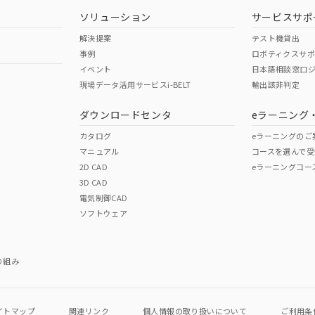
ソリューション
サービスサポ
解決提案
テスト機貸出
事例
ロボティクスサ
イベント
日本語相談窓口
現場データ活用サービスi-BELT
輸出該非判定
ダウンロードセンタ
eラーニング
カタログ
eラーニングのご
マニュアル
コースを選んで受
2D CAD
eラーニングコー
3D CAD
電気制御CAD
ソフトウェア
り組み
イトマップ
関連リンク
個人情報の
取り扱いについて
ご利用条