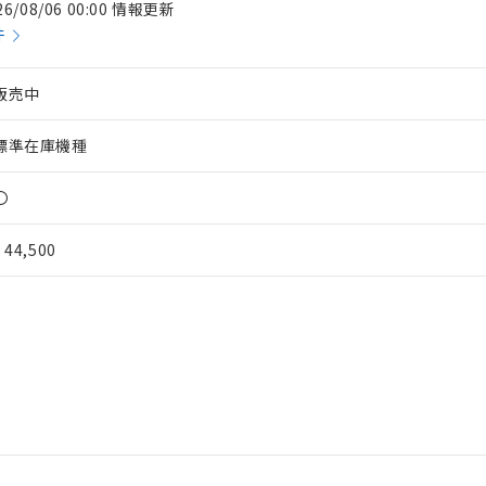
26/08/06 00:00 情報更新
件
販売中
標準在庫機種
〇
¥ 44,500
 RoHS指令（10物質）の非含有に対応した製品が提供可能な商品です