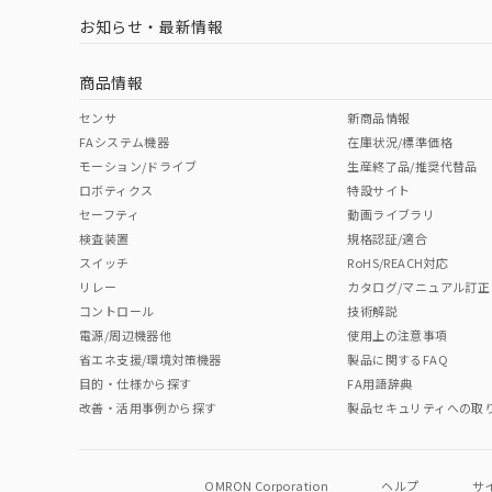
お知らせ・最新情報
商品情報
センサ
新商品情報
FAシステム機器
在庫状況/標準価格
モーション/ドライブ
生産終了品/推奨代替品
ロボティクス
特設サイト
セーフティ
動画ライブラリ
検査装置
規格認証/適合
スイッチ
RoHS/REACH対応
リレー
カタログ/マニュアル訂正
コントロール
技術解説
電源/周辺機器他
使用上の注意事項
省エネ支援/環境対策機器
製品に関するFAQ
目的・仕様から探す
FA用語辞典
改善・活用事例から探す
製品セキュリティへの取
OMRON Corporation
ヘルプ
サ