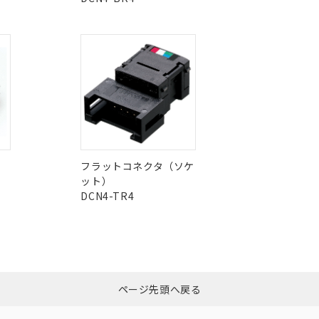
この製品の規格認証/適合
品・サービスに関するお客様との取引・商談に必要な範囲で利用す
合意する
キャンセル
その他の認証はこちらのページからご
書をダウンロードすることができます。
利用者とは、
"個人情報の共同利用に関して"
の「1.共同利用者の
O
O
O
します。
10物質）の非含有証明書
明書（当社基準）
日時点で非含有を証明するもので、過去に遡って非含有を証明するも
在庫等で未対応品が混在する可能性があります。
令のフタル酸エステル類４物質の対応では、対応完了までの期間は出
問い合わせください。
備考欄に対応日を記載しておりました。
品への在庫切替を完了していることから、特段のことがない限り、20
す。
この製品のRoHS/REACH対応
フラットコネクタ（ソケ
ット）
DCN4-TR4
ページ先頭へ戻る