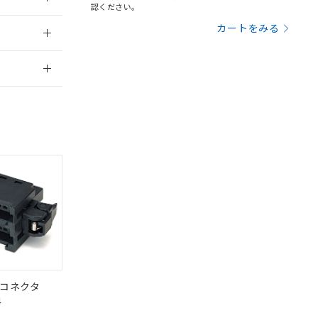
認ください。
商品です。
：2006/4/1
定はありません。
カートをみる
商品です。
2026/7/29
を得ず変更すること
を提供させていただ
規制貨物等」とい
引許可)を取得する
BDE) 1000ppm以下、
をご了承ください。
0ppm以下、フタル酸ジブチ
基づき作成されるも
う必要な手段を講じ
ことをご了承くださ
) : 1000ppm、
 1000ppm、
びにこれらの製造装
ン制御機器販売店・
三者に通知します。
さい。
合は、取り引きをい
ないようお願いしま
のオムロン制御
バーズにご登録され
及ぼさない年数を意
コネクタ
4
DIBP
BBP
DEHP
環境保護
び当社の共同利用者