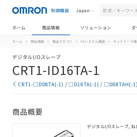
制御機器
Japan
ホーム
商品情報
ソリューション
ダ
ホーム
>
商品情報
>
商品カテゴリ
>
FAシステム機器
>
ネットワーク機
デジタルI/Oスレーブ
CRT1-ID16TA-1
CRT1-□D08TA(-1) / □D16TA(-1) / □D08T
商品概要
デジタルI/Oスレーブ, ね