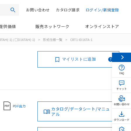
お問い合わせ
カタログ請求
ログイン/新規登録
検索
提供価値
販売ネットワーク
オンラインストア
8TAH(-1) / □D16TAH(-1)
>
形式仕様一覧
>
CRT1-ID16TA-1
マイリストに追加
FAQ
チャット
お問い合わせ
PDF出力
カタログ/データシート/マニュ
アル
ダウンロード