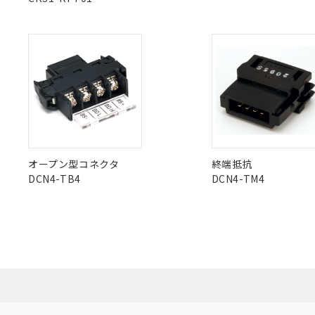
白
が、当社の製
さい。
下記の非含有証明
※当社の共同
X
O
O
O
いる法人を指
EU RoHS指令（
51物質の非含有証
※本証明書は発行
"対応済み"や非含有の記載がされた商品であっても、流通
また、RoHS指
非含有品が必要な際は、弊社営業部門もしくは販売店へお
混在することから
既に当社にて対応
り割愛しておりま
オープン型コネクタ
終端抵抗
DCN4-TB4
DCN4-TM4