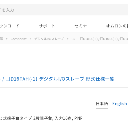
ウンロード
サポート
セミナ
オムロンの
器
>
CompoNet
>
デジタルI/Oスレーブ
>
CRT1-□D08TA(-1) / □D16TA(-1) / □D0
AH(-1) / □D16TAH(-1) デジタルI/Oスレーブ 形式仕様一覧
日本語
English
じ式端子台タイプ 3段端子台, 入力16点, PNP