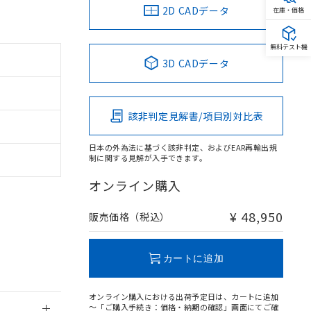
2D CADデータ
在庫・価格
無料テスト機
3D CADデータ
該非判定見解書/項目別対比表
日本の外為法に基づく該非判定、およびEAR再輸出規
制に関する見解が入手できます。
オンライン購入
¥ 48,950
販売価格（税込）
カートに追加
オンライン購入における出荷予定日は、カートに追加
～「ご購入手続き：価格・納期の確認」画面にてご確
。