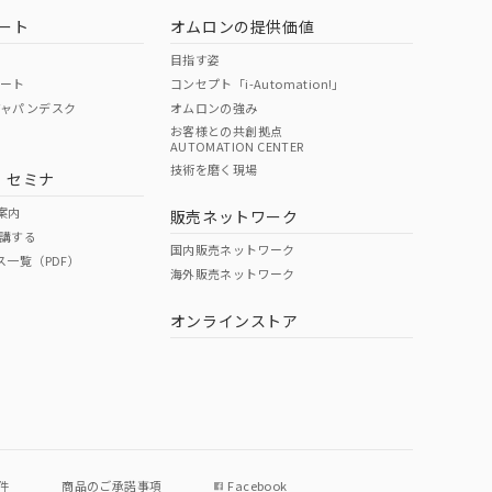
ート
オムロンの提供価値
目指す姿
ポート
コンセプト「i-Automation!」
ジャパンデスク
オムロンの強み
お客様との共創拠点
AUTOMATION CENTER
技術を磨く現場
・セミナ
案内
販売ネットワーク
講する
国内販売ネットワーク
ス一覧（PDF）
海外販売ネットワーク
オンラインストア
件
商品のご承諾事項
Facebook