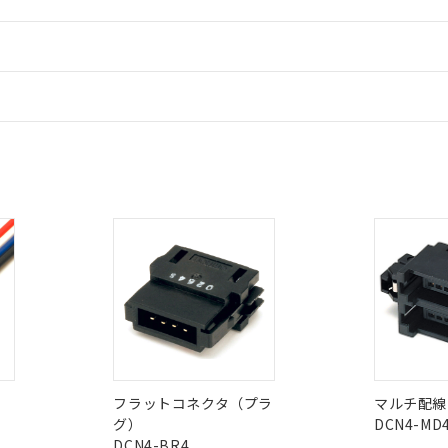
oHS指令（10物質）の非含有に対応した製品に切り替える予定のある
情報更新
 RoHS指令（10物質）の非含有に非対応の商品で、対応品を出す予
 RoHS指令（10物質）の非含有の対応状況を調査中または確認中の
ードすることができます。
ンス料など無形物で、有害物質有無と関係のない商品です。
情報更新：
○×表
より、非含有部品としていたものが、含有品と判明した場合などやむ
みいただき、同意のうえご利用ください。
材料含有率が中国RoHSの基準値以下であることを示します。
CCC認証
電波法
ログイン/会員登録
材料含有率が中国RoHSの基準値を超えていることを示します。
、当社制御機器事業取扱商品の当社在庫状況および標準価格(税抜)
ら貴社製品のうち、外国為替および外国貿易法に定める商品（以下｢
質）：
す。当社販売部門へお問い合わせください。
 水銀(Hg) 1000ppm以下、 カドミウム(Cd) 100ppm以下、
たは国外への提供する場合は、日本国政府の輸出許可(または役務取
N/A
N/A
非含有証明書
000ppm以下、ポリ臭化ビフェニル類(PBB) 1000ppm以下、ポリ臭化ジフェニルエーテル類(P
※3
事業取扱商品の中には、本サービスの対象外となる商品もあること
手続きをとります。
キシル) (DEHP)(別名：DOP) 1000ppm以下、フタル酸ブチルベンジル（BBP） 100
(GB/T26572)：
以下、フタル酸ジイソブチル (DIBP) 1000ppm以下
び標準価格照会結果は、記載している更新日時点での社内データに
みください。
物を破棄する場合は、完全に破砕するなど、違法に輸出されないよ
(水銀) : 1000ppm、 Cd(カドミウム) : 100ppm、
業用監視および制御機器に対する適用除外項目は除く。
ダウンロードはこちら
覧された時点での実際の在庫および標準価格とは異なる場合がある
1000ppm、 PBBs(ポリ臭化ビフェニル類) : 1000ppm、 PBDEs(ポリ臭化ジフェニルエーテル類
物質については閾値を超える意図的な使用がないことを確認しています。
上の在庫あり
 1000ppm、 DIBP(フタル酸ジイソブチル) : 1000ppm、 BBP(フタル酸ブチルベンジル) :
品を、核兵器、ミサイル、化学兵器、生物兵器またはその他武器並
チルヘキシル)) : 1000ppm
型式承認
NK型式承認
ABS型式承認
況および標準価格はお客様のお取引先、またはお客様担当のオムロ
用いたしません。
韓国
（日本
（アメリカ
ご相談ください。
は満たないが在庫あり
製品を第三者に販売する場合は、上記1、2および3の内容を当該第
舶規格）
船舶規格）
船舶規格）
機器販売店や当社販売拠点は「
販売ネットワーク
」をご確認くだ
販売先および販売に係わる関係者が違法に輸出するおそれがある場
用期限
び標準価格結果を当社の事前の承諾なく第三者に漏洩または開示し
え状況などにより、予定月が前後することがあります。
(最新の在庫状況については、お客様のお取引先、またはお客様担当
No
No
（10物質）のすべてが基準値以下であることを示します。
店・当社販売員にご確認ください)
能（部品リスト作成サービス）をご利用いただくには、I-Webメン
使用状況下において有害物質が外部に漏えいし、環境に深刻な影響を
フラットコネクタ（プラ
マルチ配線
あります。
グ）
DCN4-MD
機種、また在庫状況の情報を公開していない機種
I)
PBBs
PBDEs
DBP
ェブサイト上で当社にご登録された部品リストについて、当社およ
書ダウンロード
す。当社販売部門へお問い合わせください。
DCN4-BR4