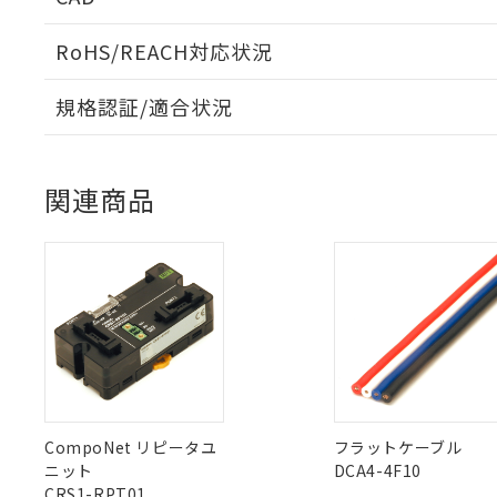
対応予定：EU R
対応予定なし：EU
RoHS/REACH対応状況
調査・確認中：EU
ご利用条件
ログイン/会員登録いただくと、CADデータをダウンロ
非該当品：ライセ
規格認証/適合状況
※1 中国RoHS
仕入先様の事情に
があります。
EU RoHS
注意事項・凡例
以下の条件をお読
「○」：最大均質
UL認証
CSA認証
CEマーキング
「×」：最大均質
本サービスは
当社は、これ
*EU RoHS指令（10物
関連商品
「－」：未確認で
鉛(Pb) 1000ppm以下、
くものです。
う）を輸出ま
Yes
Yes
Yes
対応状況
対応予定月
記
説明
六価クロム(Cr(Ⅵ)) 1
※1
※2
当社制御機器
などの必要な
フタル酸ビス(2-エチルヘ
号
*中国RoHS10物質の基準値 
ル（DBP） 1000ppm
在庫状況およ
ダウンロードデータをご利用いただく前に、以下を必ずお読
当社は規制貨
Pb(鉛) :1000ppm、 Hg
但し、RoHS指令で産
対応済み
のであり、閲
ます。
Cr(Ⅵ)(六価クロム) : 
ソフトウェアの使用条件
フタル酸エステル類の４
○
一定数以
DBP(フタル酸ジブチル) :
い。
当社は貴社製
DEHP(フタル酸ビス(2-エ
LR型式承認
DNV型式承認
BV型式承認
KR
正式な納期状
置等に一切使
（イギリス
（ノルウェー
（フランス
（
当社販売員に
※2 対応予定月
△
一定数に
当社は、貴社
中国 RoHS
注意事項・凡例
船舶規格）
船舶規格）
船舶規格）
船
オムロン制御
また当社は、
※2 環境保護使
在庫状況およ
部品在庫の切り替
たしません。
－
在庫なし
No
No
No
No
す。
「ｅ」：有害物質
機器販売
中国 RoHS表
※1 ※2
マイパーツ機
「10」：通常の
CompoNet リピータユ
フラットケーブル
ている必要が
味します。
ニット
DCA4-4F10
空
受注生産
Pb
Hg
Cd
Cr(V
お客様が当ウ
※3 非含有証明
「－」：未確認で
CRS1-RPT01