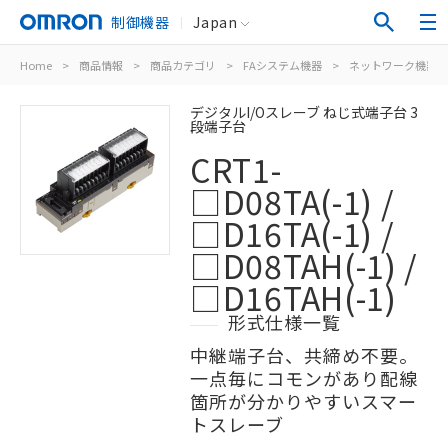
制御機器
Japan
Home
>
商品情報
>
商品カテゴリ
>
FAシステム機器
>
ネットワーク機器
デジタルI/Oスレーブ ねじ式端子台 3
段端子台
CRT1-
□D08TA(-1) /
□D16TA(-1) /
□D08TAH(-1) /
□D16TAH(-1)
形式仕様一覧
中継端子台、共締め不要。
一点毎にコモンがあり配線
箇所が分かりやすいスマー
トスレーブ