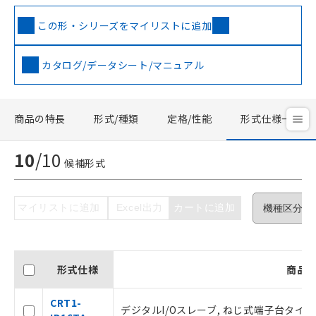
この形・シリーズをマイリストに追加
ご利用条件
カタログ/データシート/マニュアル
以下の条件をお読みいただき、同意のうえ
ご利用ください。
商品の特長
形式/種類
定格/性能
形式仕様一覧
本サービスは、当社制御機器事業取扱
商品の当社在庫状況および標準価格(税
10
/
10
候補形式
抜)を提供させていただくものです。
当社制御機器事業取扱商品の中には、
本サービスの対象外となる商品もある
ことをご了承ください。
マイリストに追加
Excel出力
カートに追加
在庫状況および標準価格照会結果は、
記載している更新日時点での社内デー
タに基づき作成されるものであり、閲
記
説明
覧された時点での実際の在庫および標
形式仕様
商品
号
準価格とは異なる場合があることをご
了承ください。
CRT1-
○
一定数以上の在庫あり
デジタルI/Oスレーブ, ねじ式端子台タイプ 3
正式な納期状況および標準価格はお客