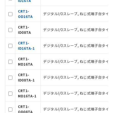
ID16TA
様のお取引先、またはお客様担当のオ
ムロン制御機器販売店・当社販売員に
△
一定数には満たないが在庫あり
CRT1-
デジタルI/Oスレーブ, ねじ式端子台タイプ 3
ご相談ください。
OD16TA
オムロン制御機器販売店や当社販売拠
－
在庫なし(最新の在庫状況につ
点は「
販売ネットワーク
」をご確認
CRT1-
いては、お客様のお取引先、ま
デジタルI/Oスレーブ, ねじ式端子台タイプ 3
ください。
ID08TA
たはお客様担当のオムロン制御
在庫状況および標準価格結果を当社の
機器販売店・当社販売員にご確
事前の承諾なく第三者に漏洩または開
CRT1-
認ください)
デジタルI/Oスレーブ, ねじ式端子台タイプ 3
示しないようお願いします。
ID16TA-1
マイパーツ機能（部品リスト作成サー
空
受注生産機種、また在庫状況の
ビス）をご利用いただくには、I-Web
CRT1-
白
情報を公開していない機種
デジタルI/Oスレーブ, ねじ式端子台タイプ 3
メンバーズにご登録されている必要が
MD16TA
あります。
お客様が当ウェブサイト上で当社にご
CRT1-
デジタルI/Oスレーブ, ねじ式端子台タイプ 3
登録された部品リストについて、当社
ID08TA-1
および当社の共同利用者が、当社の製
品・サービスに関するお客様との取
CRT1-
デジタルI/Oスレーブ, ねじ式端子台タイプ 3
引・商談に必要な範囲で利用すること
MD16TA-1
をご了承ください。
※当社の共同利用者とは、
"個人情報
CRT1-
デジタルI/Oスレーブ, ねじ式端子台タイプ 3
の共同利用に関して"
の「1.共同利
OD08TA