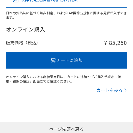
い合わせください。
お客様が当ウェブサイト上で当社にご
※3 非含有証明書ダウンロード
登録された部品リストについて、当社
日本の外為法に基づく該非判定、およびEAR再輸出規制に関する見解が入手でき
および当社の共同利用者が、当社の製
ます。
下記の非含有証明書をダウンロードするこ
品・サービスに関するお客様との取
とができます。
オンライン購入
合意する
キャンセル
引・商談に必要な範囲で利用すること
をご了承ください。
EU RoHS指令（10物質）の非含有証明書
※当社の共同利用者とは、
"個人情報
¥ 85,250
販売価格（税込）
51物質の非含有証明書（当社基準）
の共同利用に関して"
の「1.共同利
※本証明書は発行日時点で非含有を証明す
用者の範囲」に記載されている法人を
るもので、過去に遡って非含有を証明する
指します。
カートに追加
ものではありません。
また、RoHS指令のフタル酸エステル類４
物質の対応では、対応完了までの期間は出
オンライン購入における出荷予定日は、カートに追加～「ご購入手続き：価
格・納期の確認」画面にてご確認ください。
荷製品に未対応品が混在することから備考
欄に対応日を記載しておりました。
カートをみる
既に当社にて対応品への在庫切替を完了
していることから、特段のことがない限
り、2022年1月12日より割愛しておりま
す。
ページ先頭へ戻る