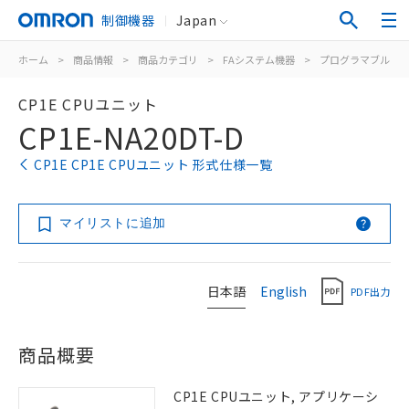
制御機器
Japan
ホーム
>
商品情報
>
商品カテゴリ
>
FAシステム機器
>
プログラマブルコ
CP1E CPUユニット
CP1E-NA20DT-D
CP1E CP1E CPUユニット 形式仕様一覧
マイリストに追加
日本語
English
PDF出力
商品概要
CP1E CPUユニット, アプリケーシ