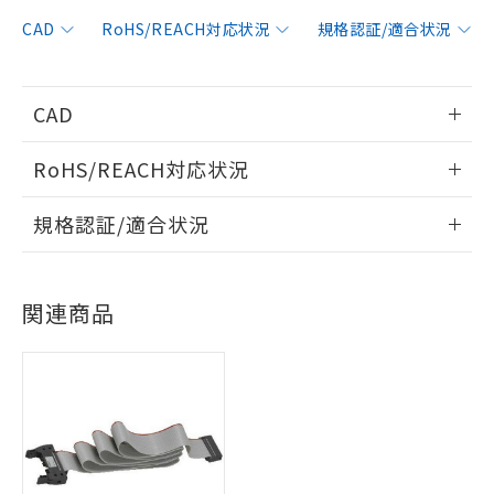
CAD
RoHS/REACH対応状況
規格認証/適合状況
※1 対応状況
CAD
情報更新：2006/4/1
対応済み：EU RoHS指令（10物質）の
RoHS/REACH対応状況
非含有に対応した製品が提供可能な商品で
ログイン/会員登録いただくと、CADデータをダウンロー
す。
情報更新：2026/7/29
規格認証/適合状況
ドすることができます。
対応予定：EU RoHS指令（10物質）の非含
ご利用条件
有に対応した製品に切り替える予定のある
EU RoHS
注意事項・凡例
商品です。
UL認証
CSA認証
CEマーキング
対応予定なし：EU RoHS指令（10物質）の
ログイン/会員登録
関連商品
以下の条件をお読みいただき、同意のうえ
Yes
Yes
Yes
非含有に非対応の商品で、対応品を出す予
対応状況
対応予定月
※1
※2
ご利用ください。
定はありません。
調査・確認中：EU RoHS指令（10物質）の
対応済み
本サービスは、当社制御機器事業取扱
※1 中国RoHS○×表
非含有の対応状況を調査中または確認中の
ダウンロードデータをご利用いただく前に、以下を必ずお読
商品の当社在庫状況および標準価格
LR型式承認
DNV型式承認
BV型式承認
KR型式承
商品です。
みください。
(税抜)を提供させていただくもので
（イギリス
（ノルウェー
（フランス
（韓国
「○」：最大均質材料含有率が中国RoHSの
非該当品：ライセンス料など無形物で、有
ソフトウェアの使用条件
船舶規格）
船舶規格）
船舶規格）
船舶規格
す。
中国 RoHS
注意事項・凡例
基準値以下であることを示します。
害物質有無と関係のない商品です。
当社制御機器事業取扱商品の中には、
「×」：最大均質材料含有率が中国RoHSの
仕入先様の事情により、非含有部品として
Yes
No
No
No
本サービスの対象外となる商品もある