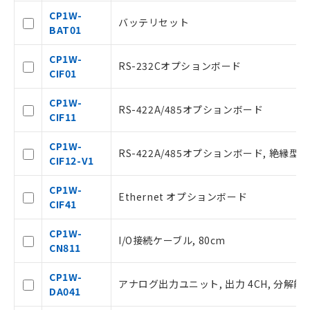
記
説明
覧された時点での実際の在庫および標
CP1W-
号
バッテリセット
準価格とは異なる場合があることをご
BAT01
了承ください。
○
一定数以上の在庫あり
正式な納期状況および標準価格はお客
CP1W-
RS-232Cオプションボード
様のお取引先、またはお客様担当のオ
CIF01
ムロン制御機器販売店・当社販売員に
△
一定数には満たないが在庫あり
ご相談ください。
CP1W-
RS-422A/485オプションボード
オムロン制御機器販売店や当社販売拠
CIF11
－
在庫なし(最新の在庫状況につ
点は「
販売ネットワーク
」をご確認
いては、お客様のお取引先、ま
ください。
CP1W-
たはお客様担当のオムロン制御
RS-422A/485オプションボード, 絶縁型
在庫状況および標準価格結果を当社の
CIF12-V1
機器販売店・当社販売員にご確
事前の承諾なく第三者に漏洩または開
認ください)
示しないようお願いします。
CP1W-
Ethernet オプションボード
マイパーツ機能（部品リスト作成サー
CIF41
空
受注生産機種、また在庫状況の
ビス）をご利用いただくには、I-Web
白
情報を公開していない機種
メンバーズにご登録されている必要が
CP1W-
I/O接続ケーブル, 80cm
あります。
CN811
お客様が当ウェブサイト上で当社にご
登録された部品リストについて、当社
CP1W-
アナログ出力ユニット, 出力 4CH, 分解能 6
および当社の共同利用者が、当社の製
DA041
品・サービスに関するお客様との取