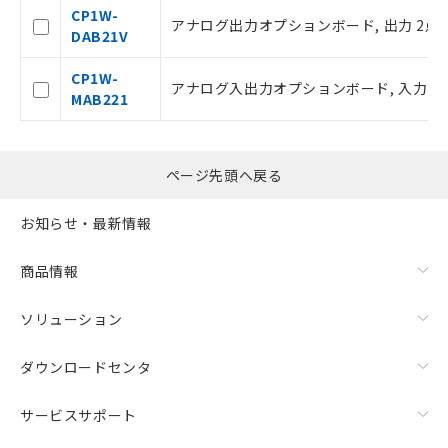
引・商談に必要な範囲で利用すること
CP1W-
アナログ出力オプションボード, 出力 2点
をご了承ください。
DAB21V
※当社の共同利用者とは、
"個人情報
の共同利用に関して"
の「1.共同利
CP1W-
アナログ入出力オプションボード, 入力 2点,
用者の範囲」に記載されている法人を
MAB221
指します。
ページ先頭へ戻る
お知らせ・最新情報
商品情報
ソリューション
ダウンロードセンタ
サービスサポート