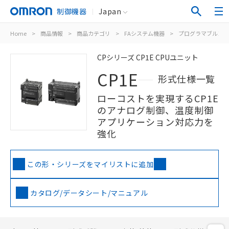
制御機器
Japan
Home
>
商品情報
>
商品カテゴリ
>
FAシステム機器
>
プログラマブルコン
CPシリーズ CP1E CPUユニット
CP1E
形式仕様一覧
ローコストを実現するCP1E
のアナログ制御、温度制御
アプリケーション対応力を
強化
この形・シリーズをマイリストに追加
カタログ/データシート/マニュアル