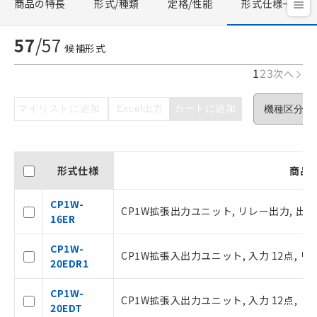
商品の特長
形式/種類
定格/性能
形式仕様一覧
57
/
57
候補形式
1
2
3
次へ
マイリストに追加
Excel出力
カートに追加
形式仕様
商品
CP1W-
CP1W拡張出力ユニット, リレー出力, 出力 
16ER
CP1W-
CP1W拡張入出力ユニット, 入力 12点, リ
20EDR1
CP1W-
CP1W拡張入出力ユニット, 入力 12点, 
20EDT