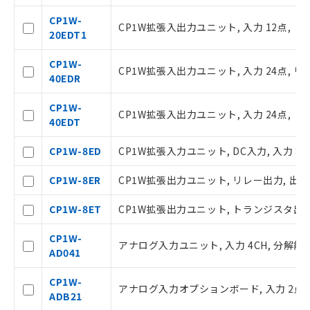
CP1W-
CP1W拡張入出力ユニット, 入力 12点, 
20EDT1
CP1W-
CP1W拡張入出力ユニット, 入力 24点, リレ
40EDR
ご利用条件
CP1W-
CP1W拡張入出力ユニット, 入力 24点, 
40EDT
CP1W-8ED
CP1W拡張入力ユニット, DC入力, 入力 8
以下の条件をお読みいただき、同意のうえ
ご利用ください。
CP1W-8ER
CP1W拡張出力ユニット, リレー出力, 出力
本サービスは、当社制御機器事業取扱
商品の当社在庫状況および標準価格(税
CP1W-8ET
CP1W拡張出力ユニット, トランジスタ出力
抜)を提供させていただくものです。
当社制御機器事業取扱商品の中には、
CP1W-
アナログ入力ユニット, 入力 4CH, 分解能 6
本サービスの対象外となる商品もある
AD041
ことをご了承ください。
在庫状況および標準価格照会結果は、
CP1W-
アナログ入力オプションボード, 入力 2点
記載している更新日時点での社内デー
ADB21
タに基づき作成されるものであり、閲